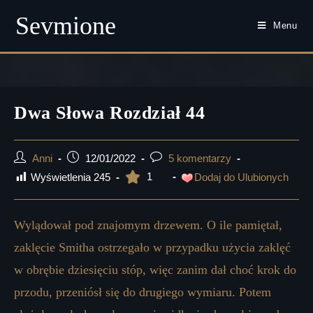
Sevmione
Menu
Skip
to
content
Dwa Słowa Rozdział 44
Post
Post
Post
Anni
12/01/2022
5 komentarzy
author:
published:
comments:
1
Wyświetlenia
245
Dodaj do Ulubionych
Wylądował pod znajomym drzewem. O ile pamiętał,
zaklęcie Smitha ostrzegało w przypadku użycia zaklęć
w obrębie dziesięciu stóp, więc zanim dał choć krok do
przodu, przeniósł się do drugiego wymiaru. Potem