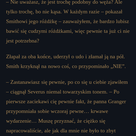
– Nie uważasz, że jest trochę podobny do węża? Ale
tylko trochę, bo nie kąsa. W każdym razie – pokazał
Smithowi jego różdżkę – zauważyłem, że bardzo lubisz
bawić się cudzymi różdżkami, więc pewnie ta już ci nie
jest potrzebna?
Złapał za oba końce, uderzył o udo i złamał ją na pół.
Smith krzyknął na nowo coś, co przypominało „NIE”.
– Zastanawiasz się pewnie, po co się u ciebie zjawiłem
– ciągnął Severus niemal towarzyskim tonem. – Po
pierwsze zaciekawi cię pewnie fakt, że panna Granger
przypomniała sobie wczoraj pewne… krwawe
wydarzenie… Muszę przyznać, że ciężko się
napracowaliście, ale jak dla mnie nie było to zbyt