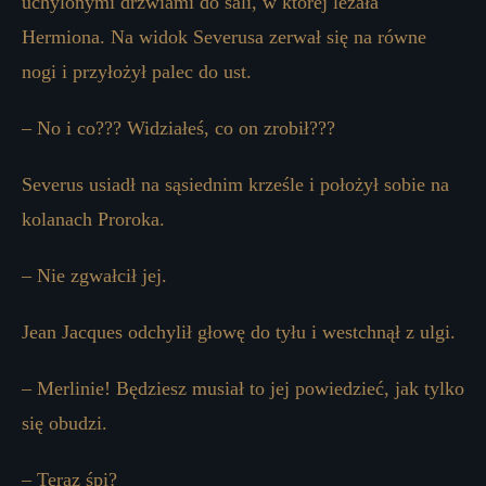
uchylonymi drzwiami do sali, w której leżała
Hermiona. Na widok Severusa zerwał się na równe
nogi i przyłożył palec do ust.
– No i co??? Widziałeś, co on zrobił???
Severus usiadł na sąsiednim krześle i położył sobie na
kolanach Proroka.
– Nie zgwałcił jej.
Jean Jacques odchylił głowę do tyłu i westchnął z ulgi.
– Merlinie! Będziesz musiał to jej powiedzieć, jak tylko
się obudzi.
– Teraz śpi?