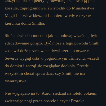
złożył na płasko pelerynę niewidkę i schował ją pod
koszulę, zaprogramował świstoklik do Ministerstwa
Magii i ukrył w kieszeni i dopiero wtedy ruszył w
kierunku domu Smitha.
Słońce świeciło mocno i jak na połowę września, było
zdecydowanie gorąco. Być może z tego powodu Smith
zostawił duże przesuwane drzwi szeroko otwarte.
Severus wygiął usta w pogardliwym uśmiechu, wszedł
do domku i zaczął się rozglądać dookoła. Przede
wszystkim chciał sprawdzić, czy Smith nie ma
towarzystwa.
Nie wyglądało na to. Auror siedział na fotelu bokiem,
zwieszając nogi przez oparcie i czytał Proroka.