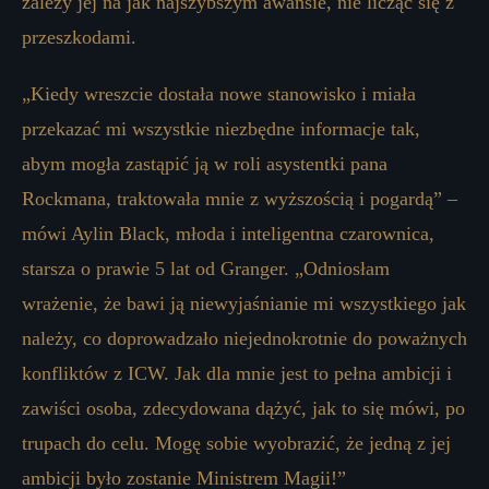
zależy jej na jak najszybszym awansie, nie licząc się z
przeszkodami.
„Kiedy wreszcie dostała nowe stanowisko i miała
przekazać mi wszystkie niezbędne informacje tak,
abym mogła zastąpić ją w roli asystentki pana
Rockmana, traktowała mnie z wyższością i pogardą” –
mówi Aylin Black, młoda i inteligentna czarownica,
starsza o prawie 5 lat od Granger. „Odniosłam
wrażenie, że bawi ją niewyjaśnianie mi wszystkiego jak
należy, co doprowadzało niejednokrotnie do poważnych
konfliktów z ICW. Jak dla mnie jest to pełna ambicji i
zawiści osoba, zdecydowana dążyć, jak to się mówi, po
trupach do celu. Mogę sobie wyobrazić, że jedną z jej
ambicji było zostanie Ministrem Magii!”