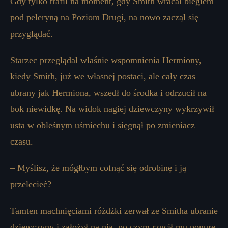
Gdy tylko trafił na moment, gdy Smith wracał biegiem
pod peleryną na Poziom Drugi, na nowo zaczął się
przyglądać.
Starzec przeglądał właśnie wspomnienia Hermiony,
kiedy Smith, już we własnej postaci, ale cały czas
ubrany jak Hermiona, wszedł do środka i odrzucił na
bok niewidkę. Na widok nagiej dziewczyny wykrzywił
usta w obleśnym uśmiechu i sięgnął po zmieniacz
czasu.
– Myślisz, że mógłbym cofnąć się odrobinę i ją
przelecieć?
Tamten machnięciami różdżki zerwał ze Smitha ubranie
dziewczyny i założył na nią, po czym rzucił mu ponure