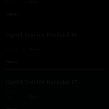
Dodane przez:
Magda
…
Ogród
Więcej...
trucizn
Rozdział
15
Ogród Trucizn Rozdział 16
Status:
Dodane przez:
Magda
…
Ogród
Więcej...
Trucizn
Rozdział
16
Ogród Trucizn Rozdział 17
Status:
Dodane przez:
Magda
…
Ogród