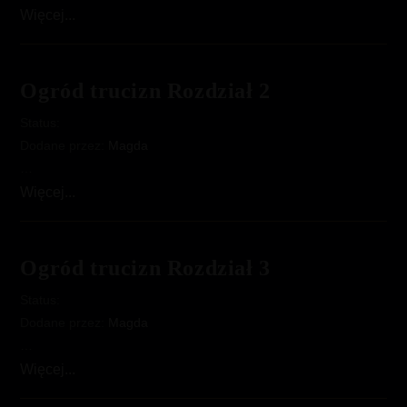
The
Więcej...
Poison
Garden
–
Ogród trucizn Rozdział 2
Ogród
Status:
trucizn
Dodane przez:
Magda
…
Ogród
Więcej...
trucizn
Rozdział
2
Ogród trucizn Rozdział 3
Status:
Dodane przez:
Magda
…
Ogród
Więcej...
trucizn