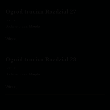
Rozdział
26
Ogród trucizn Rozdział 27
Status:
Dodane przez:
Magda
…
Ogród
Więcej...
trucizn
Rozdział
27
Ogród trucizn Rozdział 28
Status:
Dodane przez:
Magda
…
Ogród
Więcej...
trucizn
Rozdział
28