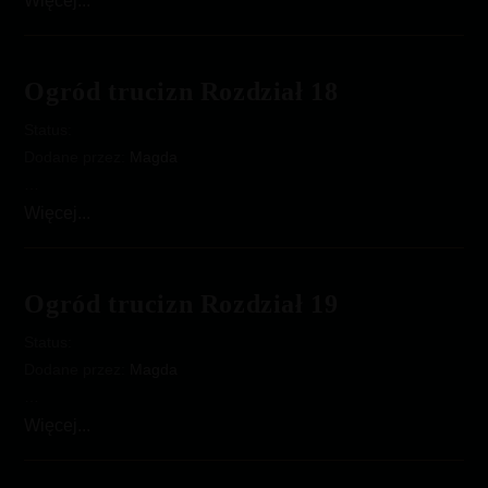
Więcej...
Trucizn
Rozdział
17
Ogród trucizn Rozdział 18
Status:
Dodane przez:
Magda
…
Ogród
Więcej...
trucizn
Rozdział
18
Ogród trucizn Rozdział 19
Status:
Dodane przez:
Magda
…
Ogród
Więcej...
trucizn
Rozdział