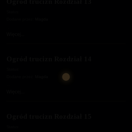
Ogród trucizn Rozdział 13
Status:
Dodane przez:
Magda
…
Ogród
Więcej...
trucizn
Rozdział
13
Ogród trucizn Rozdział 14
Status:
Dodane przez:
Magda
…
Ogród
Więcej...
trucizn
Rozdział
14
Ogród trucizn Rozdział 15
Status: