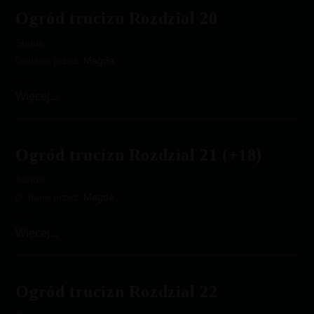
19
Ogród trucizn Rozdział 20
Status:
Dodane przez:
Magda
…
Ogród
Więcej...
trucizn
Rozdział
20
Ogród trucizn Rozdział 21 (+18)
Status:
Dodane przez:
Magda
…
Ogród
Więcej...
trucizn
Rozdział
21
Ogród trucizn Rozdział 22
(+18)