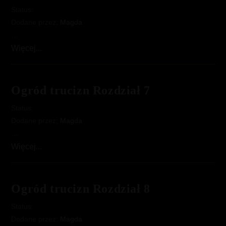
Status:
Dodane przez:
Magda
…
Ogród
Więcej...
trucizn
Rozdział
6
Ogród trucizn Rozdział 7
Status:
Dodane przez:
Magda
…
Ogród
Więcej...
trucizn
Rozdział
7
Ogród trucizn Rozdział 8
Status:
Dodane przez:
Magda