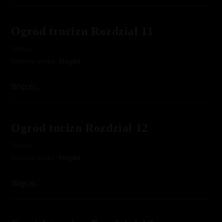
trucizn
Rozdział
10
Ogród trucizn Rozdział 11
Status:
Dodane przez:
Magda
…
Ogród
Więcej...
trucizn
Rozdział
11
Ogród tucizn Rozdział 12
Status:
Dodane przez:
Magda
…
Ogród
Więcej...
tucizn
Rozdział
12