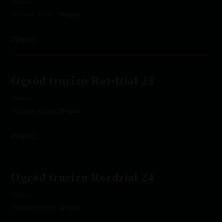
Status:
Dodane przez:
Magda
…
Ogród
Więcej...
trucizn
Rozdział
22
Ogród trucizn Rozdział 23
Status:
Dodane przez:
Magda
…
Ogród
Więcej...
trucizn
Rozdział
23
Ogród trucizn Rozdział 24
Status:
Dodane przez:
Magda
…