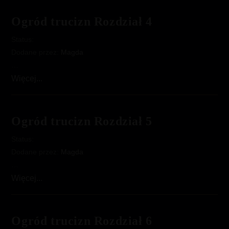
Rozdział
3
Ogród trucizn Rozdział 4
Status:
Dodane przez:
Magda
…
Ogród
Więcej...
trucizn
Rozdział
4
Ogród trucizn Rozdział 5
Status:
Dodane przez:
Magda
…
Ogród
Więcej...
trucizn
Rozdział
5
Ogród trucizn Rozdział 6