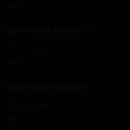
Ogród
Więcej...
trucizn
Rozdział
24
Ogród trucizn Rozdział 25
Status:
Dodane przez:
Magda
…
Ogród
Więcej...
trucizn
Rozdział
25
Ogród trucizn Rozdział 26
Status:
Dodane przez:
Magda
…
Ogród
Więcej...
trucizn