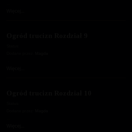
…
Ogród
Więcej...
trucizn
Rozdział
8
Ogród trucizn Rozdział 9
Status:
Dodane przez:
Magda
…
Ogród
Więcej...
trucizn
Rozdział
9
Ogród trucizn Rozdział 10
Status:
Dodane przez:
Magda
…
Ogród
Więcej...