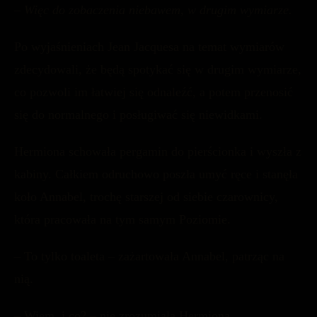
– Więc do zobaczenia niebawem, w drugim wymiarze.
Po wyjaśnieniach Jean Jacquesa na temat wymiarów
zdecydowali, że będą spotykać się w drugim wymiarze,
co pozwoli im łatwiej się odnaleźć, a potem przenosić
się do normalnego i posługiwać się niewidkami.
Hermiona schowała pergamin do pierścionka i wyszła z
kabiny. Całkiem odruchowo poszła umyć ręce i stanęła
koło Annabel, trochę starszej od siebie czarownicy,
która pracowała na tym samym Poziomie.
– To tylko toaleta – zażartowała Annabel, patrząc na
nią.
– Wiem, i co? – nie zrozumiała Hermiona.