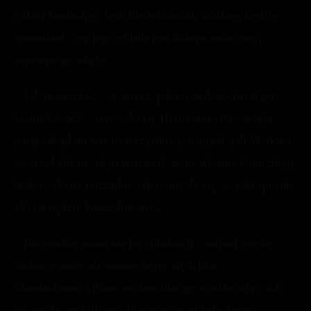
eliksir kontrolny. Jeśli kiedykolwiek Watkins będzie
sprawdzał, czy jego eliksir jest dobrze uwarzony,
zapewne go użyje.
– Jak to możliwe, że wiesz, jak on będzie chciał go
kontrolować? – wyrwało się Hermionie. Nie mogła
pojąć, skąd on wie to wszystko; jak zgadł, jak Watkins
uwarzył eliksir, skąd wiedział, że to właśnie Cimicifugi
brakowało na początku, jak domyśla się, w jaki sposób
eliksir będzie kontrolowany…
– Bo troszkę znam się na eliksirach – odparł trochę
sarkastycznie, ale uśmiechając się lekko. –
Skontrolować eliksir można albo go rozdzielając, tak
jak my to zrobiliśmy, albo warząc eliksir, który