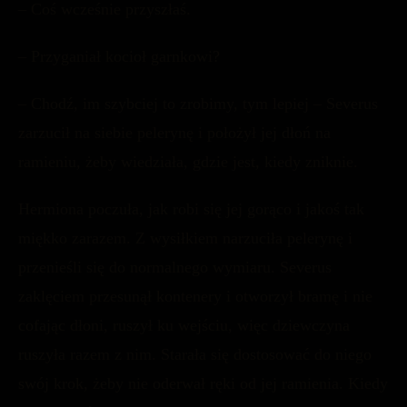
– Coś wcześnie przyszłaś.
– Przyganiał kocioł garnkowi?
– Chodź, im szybciej to zrobimy, tym lepiej – Severus
zarzucił na siebie pelerynę i położył jej dłoń na
ramieniu, żeby wiedziała, gdzie jest, kiedy zniknie.
Hermiona poczuła, jak robi się jej gorąco i jakoś tak
miękko zarazem. Z wysiłkiem narzuciła pelerynę i
przenieśli się do normalnego wymiaru. Severus
zaklęciem przesunął kontenery i otworzył bramę i nie
cofając dłoni, ruszył ku wejściu, więc dziewczyna
ruszyła razem z nim. Starała się dostosować do niego
swój krok, żeby nie oderwał ręki od jej ramienia. Kiedy