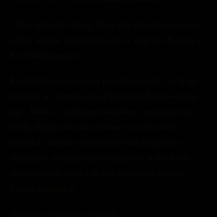
– Nic, tylko tak mówię. Masz taki uśmiech na twarzy,
jakbyś właśnie dowiedziała się, że wygrałaś Kolację z
Rico Rodriguezem!
Rico Rodriguez był nową gwiazdą muzyki i co druga
piosenka w Czarodziejskiej Rozgłośni Radiowej była
jego. Młody, z zabójczym wąsikiem i przystrzyżoną
brodą, długimi do pasa włosami w czarno-białe
pasemka i zupełnie nietypowymi dla Hiszpanów
błękitnymi, rozmarzonymi oczami był w tej chwili
ucieleśnieniem seksu i idolem wszystkich kobiet.
Prawie wszystkich
.
Hermiona prychnęła z pogardą.