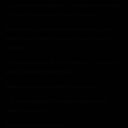
– Czy państwo już skończyli? – zapytał w końcu jeden
z kelnerów, zatrzymując się koło ich stolika.
Severus urwał i pozwolił zabrać sobie talerz. Kelner
zabrał również talerz Hermiony i podał im karty z
deserami.
– Odnoszę wrażenie, że cię to interesuje – powiedział,
patrząc uważnie na dziewczynę.
Hermiona pokiwała entuzjastycznie głową.
– To jest pasjonujące! Dlaczego właśnie tego nie
mogłeś nas uczyć?
Severus wzruszył ramionami.