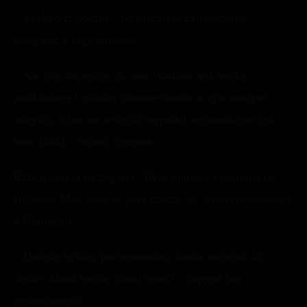
– Szybko ci poszło – powiedziała dziewczyna,
ściągając z ulgą pelerynę.
– Na całe szczęście dla nas Watkins jest bardzo
poukładany i eliksiry zawsze stawia w tym samym
miejscu. Choć na wszelki wypadek sprawdziłem też
inne fiolki – odparł Severus.
Rzucił okiem na zegarek. Było dopiero kwadrans po
siódmej. Miał jeszcze parę rzeczy do przedyskutowania
z Hermioną.
– Dobrze byłoby porozmawiać, zanim wrócisz do
siebie. Masz trochę czasu teraz? – zapytał bez
zastanowienia.