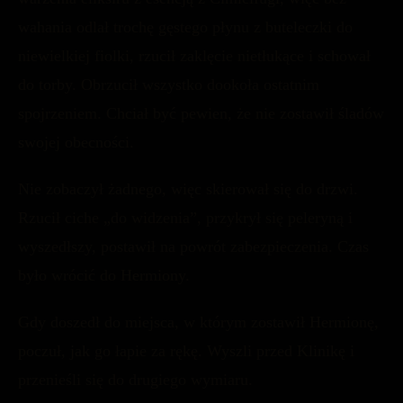
wahania odlał trochę gęstego płynu z buteleczki do
niewielkiej fiolki, rzucił zaklęcie nietłukące i schował
do torby. Obrzucił wszystko dookoła ostatnim
spojrzeniem. Chciał być pewien, że nie zostawił śladów
swojej obecności.
Nie zobaczył żadnego, więc skierował się do drzwi.
Rzucił ciche „do widzenia”, przykrył się peleryną i
wyszedłszy, postawił na powrót zabezpieczenia. Czas
było wrócić do Hermiony.
Gdy doszedł do miejsca, w którym zostawił Hermionę,
poczuł, jak go łapie za rękę. Wyszli przed Klinikę i
przenieśli się do drugiego wymiaru.