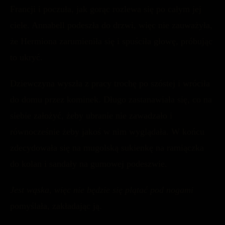
Francji i poczuła, jak gorąc rozlewa się po całym jej
ciele. Annabell podeszła do drzwi, więc nie zauważyła,
że Hermiona zarumieniła się i spuściła głowę, próbując
to ukryć.
Dziewczyna wyszła z pracy trochę po szóstej i wróciła
do domu przez kominek. Długo zastanawiała się, co na
siebie założyć, żeby ubranie nie zawadzało i
równocześnie żeby jakoś w nim wyglądała. W końcu
zdecydowała się na mugolską sukienkę na ramiączka
do kolan i sandały na gumowej podeszwie.
Jest wąska, więc nie będzie się plątać pod nogami
pomyślała, zakładając ją.