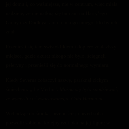
jej domu i, co ważniejsze, nie w centrum, więc miała
nadzieję, że nie natkną się tam ani na Harry’ego i
Ginny czy Dudleya, ani na nikogo innego, kto by ich
znał.
Przenieśli się tam świstoklikiem i dopiero znalazłszy
miejsce, gdzie akurat nikogo nie było, ściągnęli
peleryny i przenieśli się do normalnego wymiaru.
Kiedy Severus zobaczył nazwę, parsknął cichym
śmiechem. „ Le Merlin”.
Można się było spodziewać,
że wymyśli coś zwariowanego. Cała Hermiona.
Wchodząc do środka, przepuścił ją przed sobą i
pozwolił sobie na kolejny rzut oka na jej figurę w