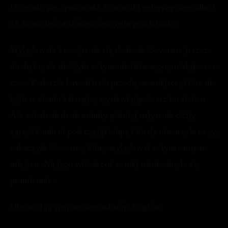
Uczesała się, spakowała do torebki pelerynę niewidkę i
za dwadzieścia siódma śmignęła pod Klinikę.
Wylądowała i rozejrzała się dookoła. Severusa jeszcze
nie było, ale nie było w tym nic dziwnego, miał jeszcze
czas. Podeszła kawałek do przodu, w miejsce, które nie
było w cieniu i stanęła, wystawiając twarz ku słońcu.
Ale zaledwie dwie minuty później usłyszała cichy
zgrzyt kamieni pod czyjąś stopą i kiedy otworzyła oczy,
zobaczyła Severusa, który wylądował w tym samym
miejscu. Na jego widok coś w niej uśmiechnęło się
promiennie.
Obrzucił ją spojrzeniem od stóp do głów.