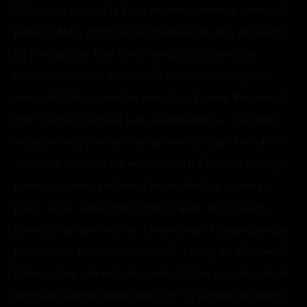
Udając, że przegląda kartę deserów, Severus pomyślał,
jakby to było, gdyby od jej pierwszego roku zauważył
jej inteligencję. Czy zdecydowałby się dawać jej
dodatkowe lekcje, spróbowałby wytłumaczyć jej to
wszystko? Nauczycielem został, bo Czarny Pan chciał
mieć swojego szpiega koło Dumbledore’a. Nie mógł
mu odmówić, poza tym to upraszczało jego kontakty z
Albusem, któremu już wtedy służył. Mimo to w ciągu
pierwszego roku próbował przykładać się do swojej
pracy, ale w szkole było jeszcze sporo tych, którzy
pamiętali go jako ucznia. Pomiatanego i pogardzanego
przez bandę Pottera i wszystkich, którzy im kibicowali.
Dlatego dwa pierwsze lata poświęcił na to, żeby, jak to
nazywał, wyrobić sobie pozycję. Co nie szło w parze z