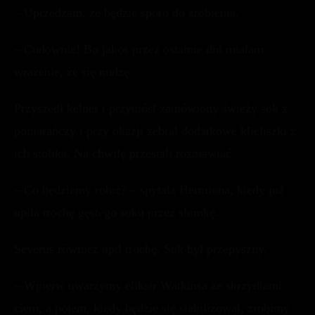
– Uprzedzam, że będzie sporo do zrobienia.
– Cudownie! Bo jakoś przez ostatnie dni miałam
wrażenie, że się nudzę.
Przyszedł kelner i przyniósł zamówiony świeży sok z
pomarańczy i przy okazji zebrał dodatkowe klieliszki z
ich stolika. Na chwilę przestali rozmawiać.
– Co będziemy robić? – spytała Hermiona, kiedy już
upiła trochę gęstego soku przez słomkę.
Severus również upił trochę. Sok był przepyszny.
– Wpierw uwarzymy eliksir Watkinsa ze skrzydłami
ciem, a potem, kiedy będzie się stabilizował, zrobimy