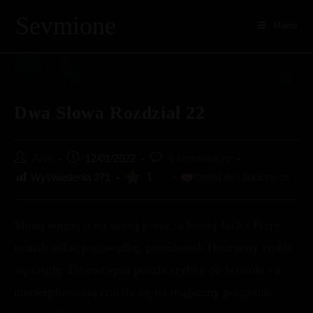
Sevmione
Menu
Skip
to
content
Dwa Słowa Rozdział 22
Post
Post
Post
Anni
12/01/2022
6 komentarzy
author:
published:
comments:
1
Wyświetlenia
271
Dodaj do Ulubionych
Mniej więcej o tej samej porze, o której Jack i Perry
ucinali sobie pogawędkę, pierścionek Hermiony zrobił
się ciepły. Dziewczyna poszła szybko do łazienki i z
niecierpliwością rzuciła się na magiczny pergamin.