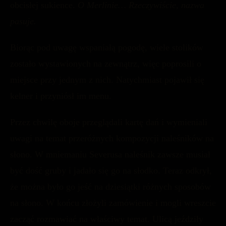
obcisłej sukience.
O Merlinie… Rzeczywiście, nazwa
pasuje.
Biorąc pod uwagę wspaniałą pogodę, wiele stolików
zostało wystawionych na zewnątrz, więc poprosili o
miejsce przy jednym z nich. Natychmiast pojawił się
kelner i przyniósł im menu.
Przez chwilę oboje przeglądali kartę dań i wymieniali
uwagi na temat przeróżnych kompozycji naleśników na
słono. W mniemaniu Severusa naleśnik zawsze musiał
być dość gruby i jadało się go na słodko. Teraz odkrył,
że można było go jeść na dziesiątki różnych sposobów
na słono. W końcu złożyli zamówienie i mogli wreszcie
zacząć rozmawiać na właściwy temat. Ulicą jeździły