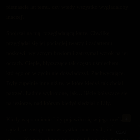
piętnaście lat temu, czy wtedy wszystko wyglądałoby
inaczej?
Spojrzał na nią, przeglądającą kartę. Chwilkę
przyglądał się jej pociągłej twarzy i zadartemu
noskowi, wyraźnym brwiom i zatrzymał wzrok na jej
oczach. Ciepłe, błyszczące tak często uśmiechem,
którego on w życiu nie doświadczył. Zachwycające.
Były zupełnie inne niż te, w które kiedyś tak chciał
patrzeć. Ładnie wykrojone, jak… liście kołyszące sie
na jeziorze, nad którym kiedyś siedział z Lily.
Kiedy wspomnienie Lily pojawiło się w jego myślach,
sądził, że zastąpi ono wszystkie inne myśli, inne
CZAT
oczy… Ku jego zdumieniu wcale tak się nie stało. Po