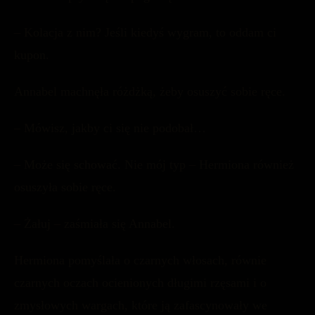
– Kolacja z nim? Jeśli kiedyś wygram, to oddam ci
kupon.
Annabel machnęła różdżką, żeby osuszyć sobie ręce.
– Mówisz, jakby ci się nie podobał…
– Może się schować. Nie mój typ – Hermiona również
osuszyła sobie ręce.
– Żałuj – zaśmiała się Annabel.
Hermiona pomyślała o czarnych włosach, równie
czarnych oczach ocienionych długimi rzęsami i o
zmysłowych wargach, które ją zafascynowały we