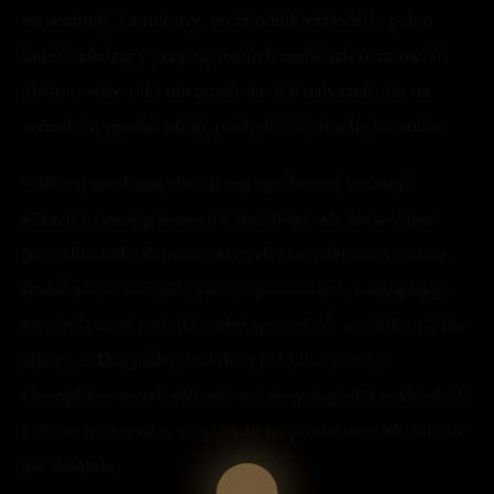
samochody i autobusy, po chodniku chodziło pełno
ludzi i siedzący przy sąsiednich stolikach rozmawiali
głośno, więc nikt nie powinien ich usłyszeć, ale na
wszelki wypadek oboje pochylili się trochę ku sobie.
– W ten weekend chciałbym spróbować uwarzyć
eliksir, używając esencji Cimicifugi, ale zmieniając
inny składnik. Zamiast startych skrzydeł motyli chcę
dodać starte skrzydła ciem – powiedział, rozglądając
się dyskretnie na boki, żeby sprawdzić, czy nikt ich nie
słyszy. – Dla próby zrobiłem już kilka niezbyt
skomplikowanych eliksirów, zastępując oba te składniki
i to, co mi wyszło, wyglądało na prawdziwy eliksir, ale
nie działało.