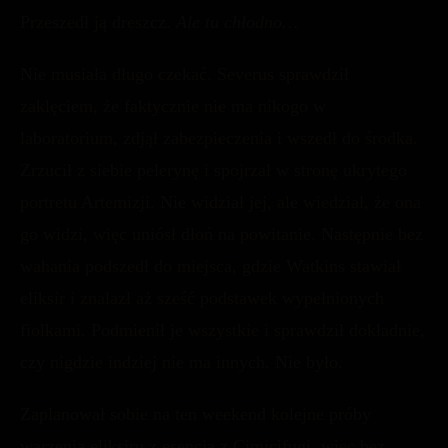
Przeszedł ją dreszcz.
Ale tu chłodno…
Nie musiała długo czekać. Severus sprawdził
zaklęciem, że faktycznie nie ma nikogo w
laboratorium, zdjął zabezpieczenia i wszedł do środka.
Zrzucił z siebie pelerynę i spojrzał w stronę ukrytego
portretu Artemizji. Nie widział jej, ale wiedział, że ona
go widzi, więc uniósł dłoń na powitanie. Następnie bez
wahania podszedł do miejsca, gdzie Watkins stawiał
eliksir i znalazł aż sześć podstawek wypełnionych
fiolkami. Podmienił je wszystkie i sprawdził dokładnie,
czy nigdzie indziej nie ma innych. Nie było.
Zaplanował sobie na ten weekend kolejne próby
warzenia eliksiru z esencją z Cimicifugi, więc bez