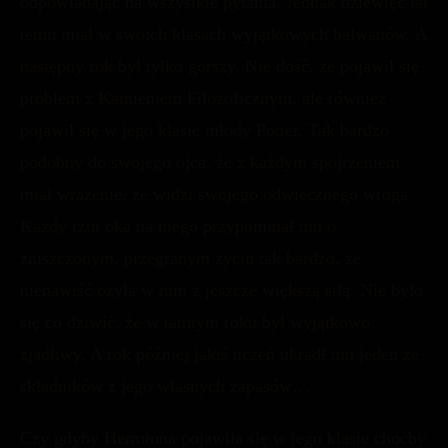
odpowiadając na wszystkie pytania. Jednak dziewięć lat
temu miał w swoich klasach wyjątkowych bałwanów. A
następny rok był tylko gorszy. Nie dość, że pojawił się
problem z Kamieniem Filozoficznym, ale również
pojawił się w jego klasie młody Potter. Tak bardzo
podobny do swojego ojca, że z każdym spojrzeniem
miał wrażenie, że widzi swojego odwiecznego wroga.
Każdy rzut oka na niego przypominał mu o
zniszczonym, przegranym życiu tak bardzo, że
nienawiść ożyła w nim z jeszcze większą siłą. Nie było
się co dziwić, że w tamtym roku był wyjątkowo
zjadliwy. A rok później jakiś uczeń ukradł mu jeden ze
składników z jego własnych zapasów…
Czy gdyby Hermiona pojawiła się w jego klasie choćby