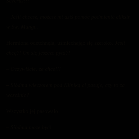
Severus!!!
– Jeśli chcesz, możesz mi dziś pomóc podmienić eliksir
w Św. Mungu.
Hermiona odetchnęła, uśmiechając się szeroko.
Jeśli
chcę?! On się jeszcze pyta?!
– Oczywiście, że chcę!!!
– Siódma wieczorem pod Kliniką ci pasuje, czy to za
wcześnie?
Wszystko jej pasowało!
– Siódma może być!