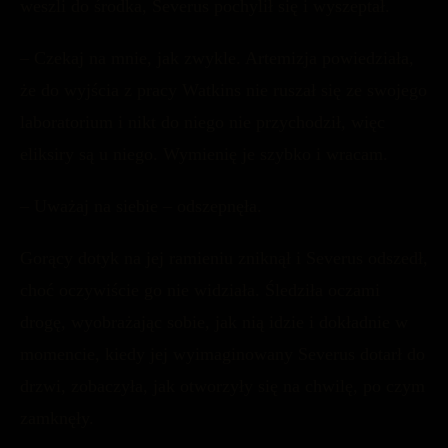
weszli do środka, Severus pochylił się i wyszeptał.
– Czekaj na mnie, jak zwykle. Artemizja powiedziała,
że do wyjścia z pracy Watkins nie ruszał się ze swojego
laboratorium i nikt do niego nie przychodził, więc
eliksiry są u niego. Wymienię je szybko i wracam.
– Uważaj na siebie – odszepnęła.
Gorący dotyk na jej ramieniu zniknął i Severus odszedł,
choć oczywiście go nie widziała. Śledziła oczami
drogę, wyobrażając sobie, jak nią idzie i dokładnie w
momencie, kiedy jej wyimaginowany Severus dotarł do
drzwi, zobaczyła, jak otworzyły się na chwilę, po czym
zamknęły.