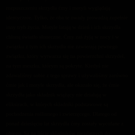
rozpuszczeniu skrzydła ćmy i motyli wyglądają
identycznie. Tylko, że oba te owady prowadzą zupełnie
inny tryb życia. Motyle latają w dzień i ich skrzydła
chłoną światło słoneczne. Ćmy zaś żyją w nocy i w
związku z tym ich skrzydła nie zawierają pewnego
związku, który wytwarza się na powierzchni skrzydeł,
na tym meszku, którym są pokryte. Kiedyś nie
zdawaliśmy sobie z tego sprawy i używaliśmy zarówno
ćmie jak i motyle skrzydła, ale okazało się, że ćmie
skrzydła jako składnik wiążący nie działają w
eliksirach, w których składniki podstawowe są
pochodzenia roślinnego i zwierzęcego. Dlatego od
ponad dziesięciu lat skrzydła ćmy zostały wycofane z
obiegu. Są na liście składników niezdatnych do