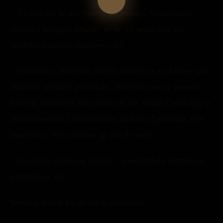
– To znaczy, że gdybyśmy podmienili Watkinsowi
motyle i zastąpili ćmami, to to, co warzyłby, nie
miałoby żadnych skutków, tak?
– Dokładnie. Skrzydła motyli dodaje się na koniec jako
składnik wiążący pozostałe. Skrzydła ciem z pozoru
działają dokładnie tak samo, ale nie wiążą Cimicifugi z
ekskrementami Lunaballa ani żądłami Żądlibąka. Nie
magicznie. Więc można go pić do woli.
– Osobiście dziękuję bardzo – powiedziała Hermiona,
wzdrygając się.
Severus uniósł kącik ust w uśmiechu.