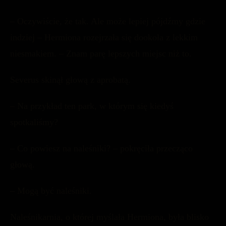
– Oczywiście, że tak. Ale może lepiej pójdźmy gdzie
indziej – Hermiona rozejrzała się dookoła z lekkim
niesmakiem. – Znam parę lepszych miejsc niż to.
Severus skinął głową z aprobatą.
– Na przykład ten park, w którym się kiedyś
spotkaliśmy?
– Co powiesz na naleśniki? – pokręciła przecząco
głową.
– Mogą być naleśniki.
Naleśnikarnia, o której myślała Hermiona, była blisko