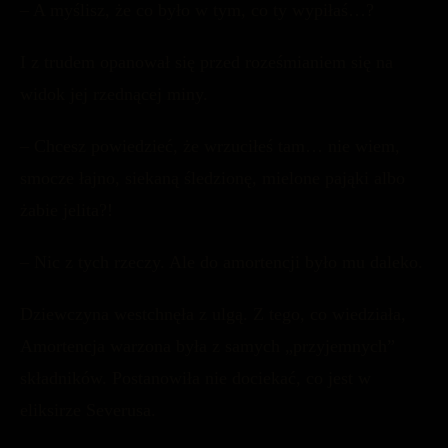
– A myślisz, że co było w tym, co ty wypiłaś…?
I z trudem opanował się przed roześmianiem się na
widok jej rzednącej miny.
– Chcesz powiedzieć, że wrzuciłeś tam… nie wiem,
smocze łajno, siekaną śledzionę, mielone pająki albo
żabie jelita?!
– Nic z tych rzeczy. Ale do amortencji było mu daleko.
Dziewczyna westchnęła z ulgą. Z tego, co wiedziała,
Amortencja warzona była z samych „przyjemnych”
składników. Postanowiła nie dociekać, co jest w
eliksirze Severusa.