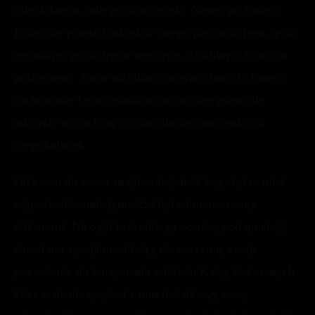
rolą dobrego, miłego nauczyciela. Nawet po śmierci
Potter nie przestał odciskać swego piętna na jego życiu,
zmuszając go do bycia wrednym, złośliwym i ostrym
profesorem. Znów nielubianym przez innych. Potem
zachowanie i poczynania uczniów zdecydowanie
odebrały mu ochotę do starania się nauczenia ich
czegokolwiek
Od czasu do czasu znajdował jednak kogoś, kto miał
odpowiednie umiejętności i był zainteresowany
eliksirami. Na ogół brał takiego ucznia „pod opiekę”,
dawał mu specjalne eliksiry do warzenia, swoje
pozwolenie do korzystania z Działu Ksiąg Zakazanych
i bez wahania spędzał z nim dodatkowy czas,