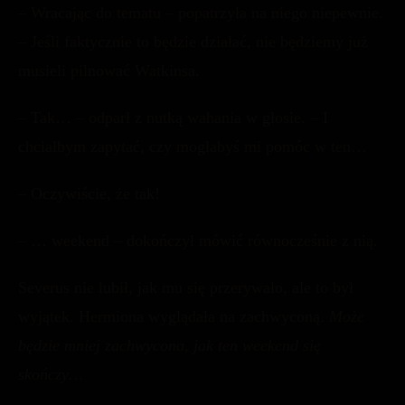
– Wracając do tematu – popatrzyła na niego niepewnie.
– Jeśli faktycznie to będzie działać, nie będziemy już
musieli pilnować Watkinsa.
– Tak… – odparł z nutką wahania w głosie. – I
chciałbym zapytać, czy mogłabyś mi pomóc w ten…
– Oczywiście, że tak!
– … weekend – dokończył mówić równocześnie z nią.
Severus nie lubił, jak mu się przerywało, ale to był
wyjątek. Hermiona wyglądała na zachwyconą.
Może
będzie mniej zachwycona, jak ten weekend się
skończy…