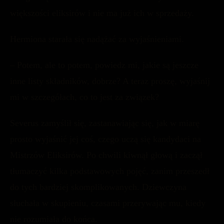
większości eliksirów i nie ma już ich w sprzedaży.
Hermiona starała się nadążać za wyjaśnieniami.
– Potem, ale to potem, powiedz mi, jakie są jeszcze
inne listy składników, dobrze? A teraz proszę, wyjaśnij
mi w szczegółach, co to jest za związek?
Severus zamyślił się, zastanawiając się, jak w miarę
prosto wyjaśnić jej coś, czego uczą się kandydaci na
Mistrzów Eliksirów. Po chwili kiwnął głową i zaczął
tłumaczyć kilka podstawowych pojęć, zanim przeszedł
do tych bardziej skomplikowanych. Dziewczyna
słuchała w skupieniu, czasami przerywając mu, kiedy
nie rozumiała do końca.