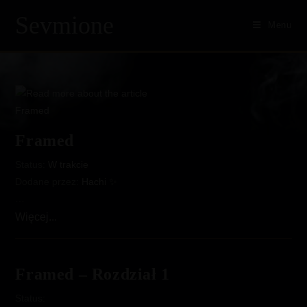
Sevmione
Menu
Skip
to
content
Framed
Status:
W trakcie
Dodane przez:
Hachi ✨
…
Framed
Więcej...
Framed – Rozdział 1
Status: