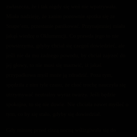
zwłaszcza, że i tak nigdy się weń nie wpatrywała.
Miała nadzieję, że zanim ponownie spotka się ze
Snape’em, przestanie panikować. Przynajmniej miała
jakąś wiedzę o Oklumencji. Co prawda jego to nie
powstrzyma, gdyby chciał się czegoś dowiedzieć, ale
jeśli nie da mu żadnego powodu, by chciał zajrzeć do
jej głowy, to nie musi się martwić, iż jakaś
przypadkowa myśl może ją zdradzić. Poza tym,
spędziła z nim tyle czasu, że choć trochę nauczyła się
utrzymywać neutralny wyraz twarzy. Jeśli będzie
spokojna, to się nie dowie. Nie chciała nawet myśleć o
tym, co by się stało, gdyby się dowiedział.
Gdy minutę przed ciszą nocną wślizgiwała się do