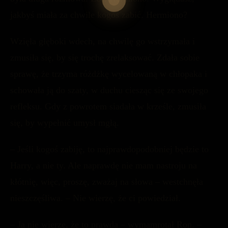
jakbyś miała za chwile kogoś zabić. Hermiono?
Wzięła głęboki wdech, na chwilę go wstrzymała i
zmusiła się, by się trochę zrelaksować. Zdała sobie
sprawę, że trzyma różdżkę wycelowaną w chłopaka i
schowała ją do szaty, w duchu ciesząc się ze swojego
refleksu. Gdy z powrotem siadała w krześle, zmusiła
się, by wypełnić umysł mgłą.
– Jeśli kogoś zabiję, to najprawdopodobniej będzie to
Harry, a nie ty. Ale naprawdę nie mam nastroju na
kłótnię, więc, proszę, zważaj na słowa – westchnęła
nieszczęśliwa. – Nie wierzę, że ci powiedział.
– Ja nie wierzę, że to prawda – wymamrotał Ron. –