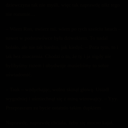
dziewczyna tak nie myśli, więc tak naprawdę nikt tego
nie rozumie…
– Wiem Ron, uwierz mi, wiem po tych sześciu latach –
nawet w podstawówce była dziwakiem. To nadal
bolało, ale nie tak bardzo, jak kiedyś. – Poza tym, to i
tak bez znaczenia. Chodzi o to, że ty i ja nigdy nie
bylibyśmy razem i obydwoje musieliśmy to sobie
uświadomić.
– Taak – wzdychając, wolno skinął głową. Usiadł
wygodniej i uśmiechnął się z miną winowajcy. – Yyy.
Przepraszam za bycie ostatnio takim dupkiem.
Naprawdę, naprawdę chciała, żeby się mocno kajał,