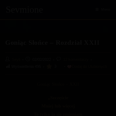
Skip
Sevmione
to
Menu
content
Goniąc Słońce – Rozdział XXII
Post
Post
Post
Seyli
02/02/2022
12 komentarzy
author:
published:
comments:
3
Wyświetlenia
495
Dodaj do Ulubionych
Goniąc Słońce – XXII
„Szczęście
Mniej lub więcej
To tylko ja się zmieniam