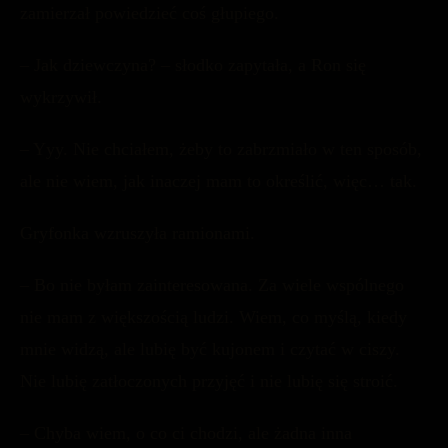
zamierzał powiedzieć coś głupiego.
– Jak dziewczyna? – słodko zapytała, a Ron się
wykrzywił.
– Yyy. Nie chciałem, żeby to zabrzmiało w ten sposób,
ale nie wiem, jak inaczej mam to określić, więc… tak.
Gryfonka wzruszyła ramionami.
– Bo nie byłam zainteresowana. Za wiele wspólnego
nie mam z większością ludzi. Wiem, co myślą, kiedy
mnie widzą, ale lubię być kujonem i czytać w ciszy.
Nie lubię zatłoczonych przyjęć i nie lubię się stroić.
– Chyba wiem, o co ci chodzi, ale żadna inna