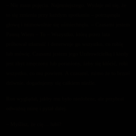
– Nie mam pojęcia. Najmniejszego. Wydaje mi się, że
to się zmienia przy każdym spotkaniu – potrząsnęła
głową i mimowolnie się uśmiechnęła. – Czasami jestem
Panną Wiem – To – Wszystko, którą przez lata
próbował stłamsić i denerwuje go wszystko, co robię
lub mówię. Czasami jestem jego Uzdrowicielką i kiedy
jest zbyt zmęczony lub poraniony, żeby się kłócić, robi
wszystko, co mu powiem. A czasami, mimo że to brzmi
dziwnie, dogadujemy się całkiem nieźle.
Ron wyglądał, jakby mu było niedobrze, ale przybrał
odważną minę i pytał dalej.
– Myślisz, że cię… lubi?