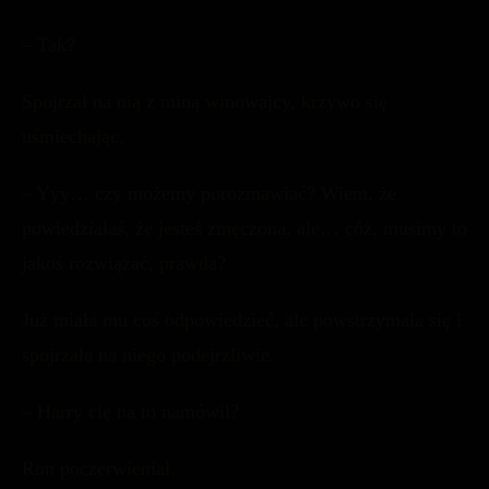
– Tak?
Spojrzał na nią z miną winowajcy, krzywo się
uśmiechając.
– Yyy… czy możemy porozmawiać? Wiem, że
powiedziałaś, że jesteś zmęczona, ale… cóż, musimy to
jakoś rozwiązać, prawda?
Już miała mu coś odpowiedzieć, ale powstrzymała się i
spojrzała na niego podejrzliwie.
– Harry cię na to namówił?
Ron poczerwieniał.