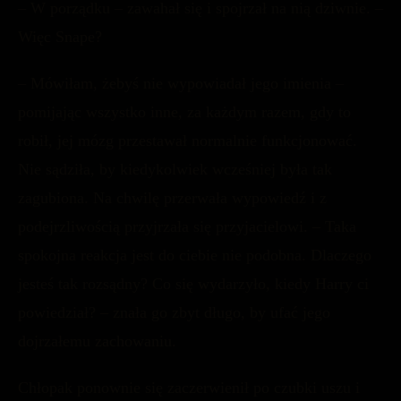
– W porządku – zawahał się i spojrzał na nią dziwnie. –
Więc Snape?
– Mówiłam, żebyś nie wypowiadał jego imienia –
pomijając wszystko inne, za każdym razem, gdy to
robił, jej mózg przestawał normalnie funkcjonować.
Nie sądziła, by kiedykolwiek wcześniej była tak
zagubiona. Na chwilę przerwała wypowiedź i z
podejrzliwością przyjrzała się przyjacielowi. – Taka
spokojna reakcja jest do ciebie nie podobna. Dlaczego
jesteś tak rozsądny? Co się wydarzyło, kiedy Harry ci
powiedział? – znała go zbyt długo, by ufać jego
dojrzałemu zachowaniu.
Chłopak ponownie się zaczerwienił po czubki uszu i