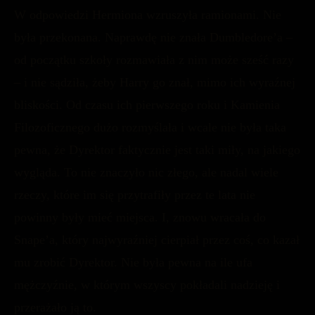
W odpowiedzi Hermiona wzruszyła ramionami. Nie
była przekonana. Naprawdę nie znała Dumbledore’a –
od początku szkoły rozmawiała z nim może sześć razy
– i nie sądziła, żeby Harry go znał, mimo ich wyraźnej
bliskości. Od czasu ich pierwszego roku i Kamienia
Filozoficznego dużo rozmyślała i wcale nie była taka
pewna, że Dyrektor faktycznie jest taki miły, na jakiego
wygląda. To nie znaczyło nic złego, ale nadal wiele
rzeczy, które im się przytrafiły przez te lata nie
powinny były mieć miejsca. I, znowu wracała do
Snape’a, który najwyraźniej cierpiał przez coś, co kazał
mu zrobić Dyrektor. Nie była pewna na ile ufa
mężczyźnie, w którym wszyscy pokładali nadzieję i
przerażało ją to.