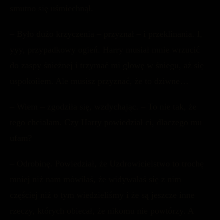
smutno się uśmiechnął.
– Było dużo krzyczenia – przyznał – i przeklinania. I,
yyy, przypadkowy ogień. Harry musiał mnie wrzucić
do zaspy śnieżnej i trzymać mi głowę w śniegu, aż się
uspokoiłem. Ale musisz przyznać, że to dziwne…
– Wiem – zgodziła się, wzdychając. – To nie tak, że
tego chciałam. Czy Harry powiedział ci, dlaczego mu
ufam?
– Odrobinę. Powiedział, że Uzdrowicielstwo to trochę
mniej niż nam mówiłaś, że widywałaś się z nim
częściej niż o tym wiedzieliśmy i że są jeszcze inne
rzeczy, których obiecał, że nikomu nie powtórzy. A