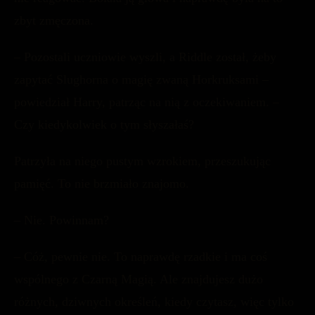
zbyt zmęczona.
– Pozostali uczniowie wyszli, a Riddle został, żeby
zapytać Slughorna o magię zwaną Horkruksami –
powiedział Harry, patrząc na nią z oczekiwaniem. –
Czy kiedykolwiek o tym słyszałaś?
Patrzyła na niego pustym wzrokiem, przeszukując
pamięć. To nie brzmiało znajomo.
– Nie. Powinnam?
– Cóż, pewnie nie. To naprawdę rzadkie i ma coś
wspólnego z Czarną Magią. Ale znajdujesz dużo
różnych, dziwnych określeń, kiedy czytasz, więc tylko