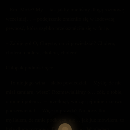
– Em. Może? My… tak jakby mieliśmy długą rozmowę
wcześniej… – podejrzenie zmieniło się w lodowatą
pewność, która szybko przekształciła się w furię.
– Zabiję go! O, Chryste, on ci powiedział? Cholera,
cholera, cholera, cholera, cholera!
Chłopak podniósł ręce.
– To nie jego wina – słabo powiedział. – Myślę, że nie
miał zamiaru, wiesz? Rozmawialiśmy o… cóż, o tobie,
o mnie i potem… – przełknął, widząc jej minę i znowu
poczerwieniał. – Więc to prawda? Na początku
myślałem, że mnie podkręca, ale… jak już mówiłem, to
była długa rozmowa. Eee. Hermiono. Wyglądasz,