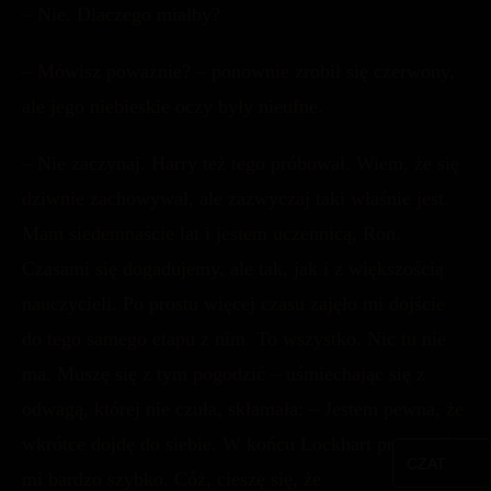
– Nie. Dlaczego miałby?
– Mówisz poważnie? – ponownie zrobił się czerwony,
ale jego niebieskie oczy były nieufne.
– Nie zaczynaj. Harry też tego próbował. Wiem, że się
dziwnie zachowywał, ale zazwyczaj taki właśnie jest.
Mam siedemnaście lat i jestem uczennicą, Ron.
Czasami się dogadujemy, ale tak, jak i z większością
nauczycieli. Po prostu więcej czasu zajęło mi dojście
do tego samego etapu z nim. To wszystko. Nic tu nie
ma. Muszę się z tym pogodzić – uśmiechając się z
odwagą, której nie czuła, skłamała: – Jestem pewna, że
wkrótce dojdę do siebie. W końcu Lockhart przeszedł
CZAT
mi bardzo szybko. Cóż, cieszę się, że