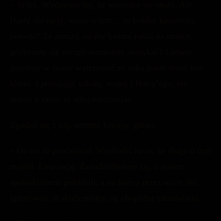
– Ja też. Wydawało się, że wszystko się ułoży. Ale
Harry ma rację, wiesz o tym… to byłaby katastrofa,
prawda? To znaczy, co my byśmy robili na randce,
gdybyśmy się zaczęli normalnie spotykać? Ledwie
jesteśmy w stanie wytrzymać ze sobą jeden dzień bez
kłótni. I pomijając szkołę, wojnę i Harry’ego, nie
mamy o czym ze sobą rozmawiać.
Zgodził się z nią, smutno kiwając głową.
– On też to powiedział. Wychodzi na to, że długo o tym
myślał. I ma rację. Zanudzilibyśmy się, a potem
spektakularnie pokłócili, a na końcu przez wiele dni
ignorowali. A skończyłoby się obopólną nienawiścią.