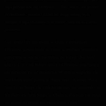
jego przyjaciele się skrzywili. – Tak, wiem, ale jestem
Wybrańcem, prawda? Lubił też moją mamę, była
jednym z jego ulubionych uczniów. Sam mi to często
powtarza.
Cóż, przez lata pracowała w klasie z geniuszem
Eliksirów, powiedziała do siebie w myślach Hermiona,
przygryzając wargę i mentalnie się kopiąc. Nie bądź
głupia. Lily i tak byłaby dobra z Eliksirów. Inteligencji
nie nauczysz się od przyjaciół. W innym wypadku nie
musiałaby nadal pomagać Harry’emu i Ronowi. Poza
tym, to, że Snape nie lubił Slughorna, nie oznaczało, że
Slughorn nie lubił Snape’a. Cholera, dlaczego nie mogę
się skupić na czymś nie związanym z nim?