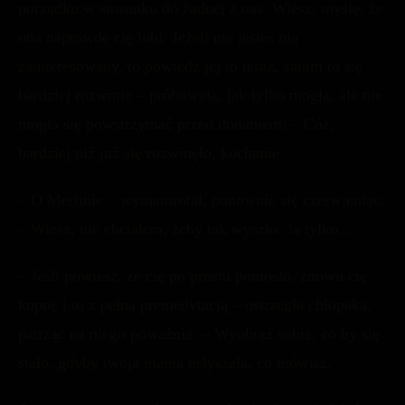
porządku w stosunku do żadnej z nas. Wiesz, myślę, że
ona naprawdę cię lubi. Jeżeli nie jesteś nią
zainteresowany, to powiedz jej to teraz, zanim to się
bardziej rozwinie – próbowała, jak tylko mogła, ale nie
mogła się powstrzymać przed dodaniem: – Cóż,
bardziej niż już się rozwinęło, kochanie.
– O Merlinie – wymamrotał, ponownie się czerwieniąc.
– Wiesz, nie chciałem, żeby tak wyszło. Ja tylko…
– Jeśli powiesz, że cię po prostu poniosło, znowu cię
kopnę i to z pełną premedytacją – ostrzegła chłopaka,
patrząc na niego poważnie. – Wyobraź sobie, co by się
stało, gdyby twoja mama usłyszała, co mówisz.