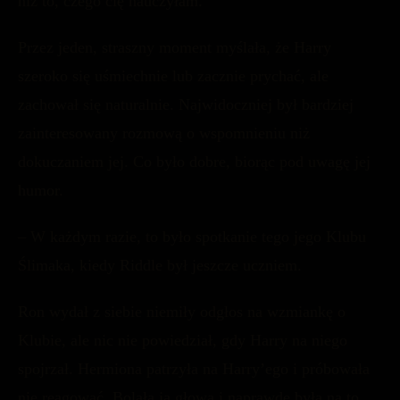
niż to, czego cię nauczyłam.
Przez jeden, straszny moment myślała, że Harry
szeroko się uśmiechnie lub zacznie prychać, ale
zachował się naturalnie. Najwidoczniej był bardziej
zainteresowany rozmową o wspomnieniu niż
dokuczaniem jej. Co było dobre, biorąc pod uwagę jej
humor.
– W każdym razie, to było spotkanie tego jego Klubu
Ślimaka, kiedy Riddle był jeszcze uczniem.
Ron wydał z siebie niemiły odgłos na wzmiankę o
Klubie, ale nic nie powiedział, gdy Harry na niego
spojrzał. Hermiona patrzyła na Harry’ego i próbowała
nie reagować. Bolała ją głowa i naprawdę była na to