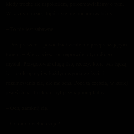
kiedy trochę się uspokoiłem, porozmawialiśmy o tym.
W każdym razie, dopóki się nie pochorowaliśmy.
– To nie jest zabawne.
– Przepraszam – powiedział wcale nie przepraszającym
tonem. – Ale… wiesz, on naprawdę o tym długo
myślał. Przygotował długą listę rzeczy, które was łączą
i… to okropne, i w każdym wymiarze życia i
rozumowania złe, ale ma sens. Poza tą częścią, w której
jesteś ślepa. Lockhart był przynajmniej ładny.
– Och, zamknij się.
– Co on do ciebie czuje?