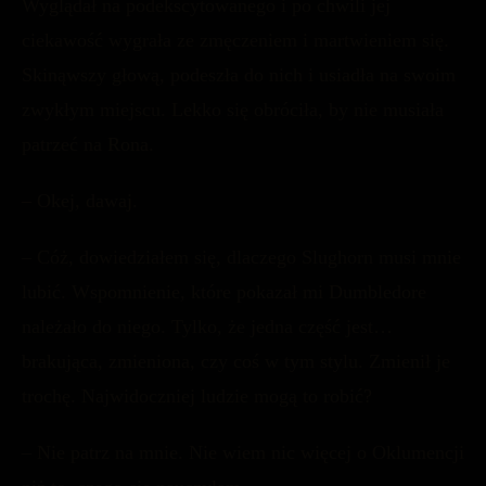
Wyglądał na podekscytowanego i po chwili jej
ciekawość wygrała ze zmęczeniem i martwieniem się.
Skinąwszy głową, podeszła do nich i usiadła na swoim
zwykłym miejscu. Lekko się obróciła, by nie musiała
patrzeć na Rona.
– Okej, dawaj.
– Cóż, dowiedziałem się, dlaczego Slughorn musi mnie
lubić. Wspomnienie, które pokazał mi Dumbledore
należało do niego. Tylko, że jedna część jest…
brakująca, zmieniona, czy coś w tym stylu. Zmienił je
trochę. Najwidoczniej ludzie mogą to robić?
– Nie patrz na mnie. Nie wiem nic więcej o Oklumencji