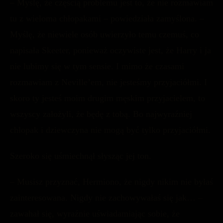
– Myślę, że częścią problemu jest to, że nie rozmawiam
tu z wieloma chłopakami – powiedziała zamyślona. –
Myślę, że niewiele osób uwierzyło temu czemuś, co
napisała Skeeter, ponieważ oczywiste jest, że Harry i ja
nie lubimy się w tym sensie. I mimo że czasami
rozmawiam z Neville’em, nie jesteśmy przyjaciółmi. I
skoro ty jesteś moim drugim męskim przyjacielem, to
wszyscy założyli, że będę z tobą. Bo najwyraźniej
chłopak i dziewczyna nie mogą być tylko przyjaciółmi.
Szeroko się uśmiechnął słysząc jej ton.
– Musisz przyznać, Hermiono, że nigdy nikim nie byłaś
zainteresowana. Nigdy nie zachowywałaś się jak… –
zawahał się, wyraźnie uświadamiając sobie, że