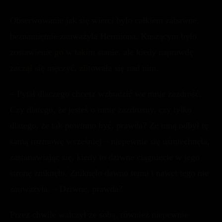
Obserwowanie jak się wierci było całkiem zabawne,
beznamiętnie zauważyła Hermiona. Kuszącym było
zostawienie go w takim stanie, ale kiedy naprawdę
zaczął się męczyć, zlitowała się nad nim.
– Pytał dlaczego chcesz wzbudzić we mnie zazdrość.
Czy dlatego, że jesteś o mnie zazdrosny, czy tylko
dlatego, że tak powinno być, prawda? Ze mną odbył tę
samą rozmowę wcześniej – niepewnie się uśmiechnęła,
zastanawiając się, kiedy to dziwne ciągniecie w jego
stronę zniknęło. Zniknęło dawno temu i nawet tego nie
zauważyła. – Dziwne, prawda?
Przez chwile walczył ze sobą, również niepewnie