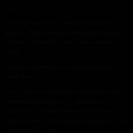
Snape?
– Nie mów jego imienia – powiedziała zmęczonym
głosem. – Pewnie jesteśmy tu bezpieczni, ale nie chcę
ryzykować. Jeśli ktoś się dowie… nie chcę o tym
myśleć.
Spojrzał na nią dziwnie, ale wzruszył ramionami i
skinął głową.
– Okej. Jeśli coś ci to pomoże, to nikomu nie powiem.
W każdym razie, Harry był… – ponownie się
zaczerwienił i tym razem rumieniec objął również
czubki jego uszu. – Cóż, chciał się dowiedzieć co…, co
do ciebie czuję… um…