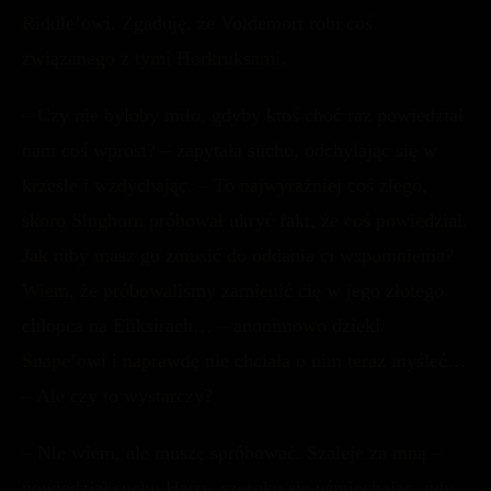
Riddle’owi. Zgaduję, że Voldemort robi coś
związanego z tymi Horkruksami.
– Czy nie byłoby miło, gdyby ktoś choć raz powiedział
nam coś wprost? – zapytała sucho, odchylając się w
krześle i wzdychając. – To najwyraźniej coś złego,
skoro Slughorn próbował ukryć fakt, że coś powiedział.
Jak niby masz go zmusić do oddania ci wspomnienia?
Wiem, że próbowaliśmy zamienić cię w jego złotego
chłopca na Eliksirach… – anonimowo dzięki
Snape’owi i naprawdę nie chciała o nim teraz myśleć…
– Ale czy to wystarczy?
– Nie wiem, ale muszę spróbować. Szaleje za mną –
powiedział sucho Harry, szeroko się uśmiechając, gdy