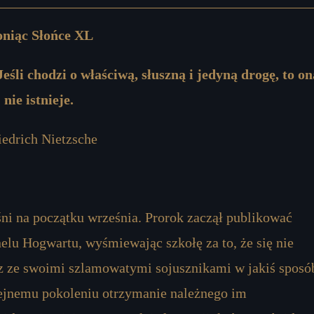
niąc Słońce XL
li chodzi o właściwą, słuszną i jedyną drogę, to on
nie istnieje.
iedrich Nietzsche
śni na początku września. Prorok zaczął publikować
elu Hogwartu, wyśmiewając szkołę za to, że się nie
az ze swoimi szlamowatymi sojusznikami w jakiś sposó
lejnemu pokoleniu otrzymanie należnego im