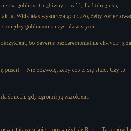
 się nią gobliny. To główny powód, dla którego się
 jak ja. Widziałaś wystarczająco dużo, żeby zorientowa
ości między goblinami a czystokrwistymi.
okrzykiem, bo Severus bezceremonialnie chwycił ją z
ą puścił. – Nie pozwolę, żeby coś ci się stało. Czy to
umiła śmiech, gdy zgromił ją wzrokiem.
szać tak wcześnie – poskarżył się Ron. – Tata mówił 