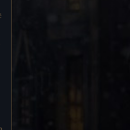
ć
a
o