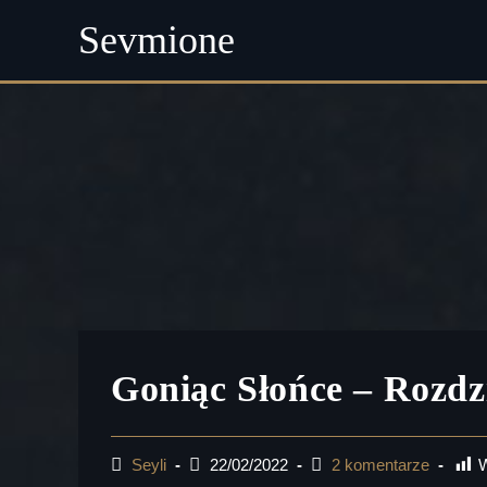
Sevmione
Skip
to
content
Goniąc Słońce – Rozdz
Post
Post
Post
W
Seyli
22/02/2022
2 komentarze