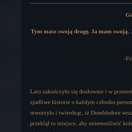
author:
published:
comments:
Go
Tym masz swoją drogę. Ja mam swoją. Jeś
-Fr
Lato zakończyło się dosłownie i w przeno
zjadliwe historie o każdym członku person
otworzyła i twierdząc, iż Dumbledore wr
przeklął to miejsce, aby uniemożliwić ko