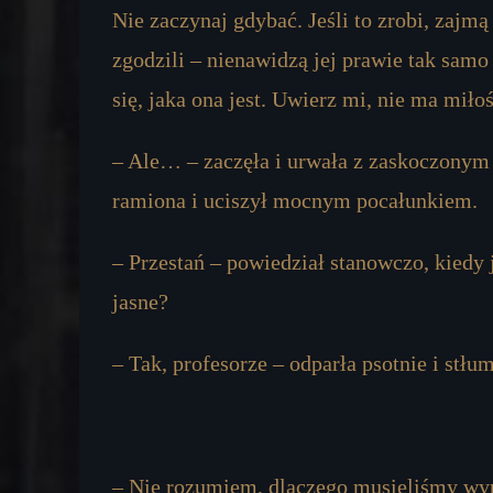
Nie zaczynaj gdybać. Jeśli to zrobi, zajmą
zgodzili – nienawidzą jej prawie tak samo
się, jaka ona jest. Uwierz mi, nie ma mił
– Ale… – zaczęła i urwała z zaskoczonym 
ramiona i uciszył mocnym pocałunkiem.
– Przestań – powiedział stanowczo, kiedy j
jasne?
– Tak, profesorze – odparła psotnie i stł
– Nie rozumiem, dlaczego musieliśmy wyru