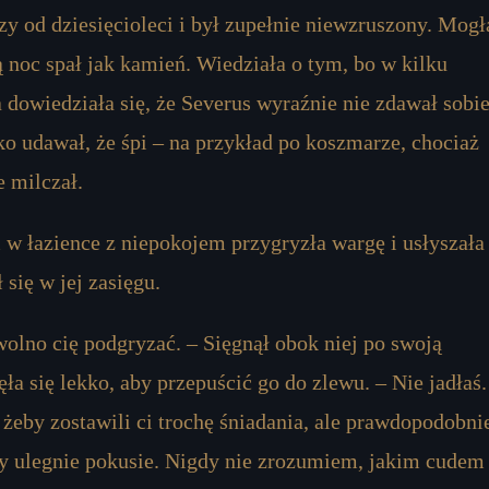
czy od dziesięcioleci i był zupełnie niewzruszony. Mogł
łą noc spał jak kamień. Wiedziała o tym, bo w kilku
a dowiedziała się, że Severus wyraźnie nie zdawał sobi
lko udawał, że śpi – na przykład po koszmarze, chociaż
e milczał.
 w łazience z niepokojem przygryzła wargę i usłyszała
 się w jej zasięgu.
 wolno cię podgryzać. – Sięgnął obok niej po swoją
ła się lekko, aby przepuścić go do zlewu. – Nie jadłaś.
żeby zostawili ci trochę śniadania, ale prawdopodobni
y ulegnie pokusie. Nigdy nie zrozumiem, jakim cudem