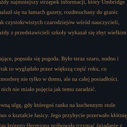
żdy najmniejszy strzępek informacji, który Umbridge
nalazł się na łamach gazety, rozdmuchany do granic
k czystokrwistych czarodziejów wśród nauczycieli,
każdy z przedstawicieli szkoły wykazał się zbyt wielkim
jące, popsuła się pogoda. Było teraz szaro, nudno i
tak to wyglądało przez większą część roku, co
osferę nie tylko w domu, ale na całej posiadłości.
nich nie miało pojęcia jak temu zaradzić.
ewną ulgę, gdy któregoś ranka na kuchennym stole
us o kształcie łasicy. Jego przybycie przerwało kłótnię
czas którego Hermiona próbowała trzymać śniadanie z