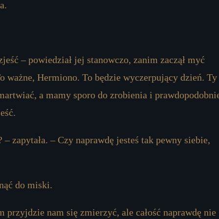
fa.
 zjeść – powiedział jej stanowczo, zanim zaczął myć
To ważne, Hermiono. To będzie wyczerpujący dzień. Ty
amartwiać, a mamy sporo do zrobienia i prawdopodobni
eść.
 – zapytała. – Czy naprawdę jesteś tak pewny siebie,
unąć do miski.
m przyjdzie nam się zmierzyć, ale całość naprawdę nie