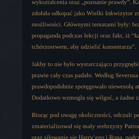
wykształcenia oraz „poznanie prawdy”. Ka
zdołała odkopać jako Wielki Inkwizytor z
możliwości. Głównymi tematami były: bra
propaganda podczas lekcji oraz fakt, iż “
tchórzostwem, aby udzielić komentarza”.
Jakby to nie było wystarczająco przygnębia
prawie cały czas padało. Według Severusa 
prawdopodobnie spotęgowało niewesołą atm
Dodatkowo wzmogła się wilgoć, a żadne z 
Biorąc pod uwagę okoliczności, odczuli p
zmaterializował się mały srebrzysty Patron
oraz siłowanie się Harry’ego i Rona, pod