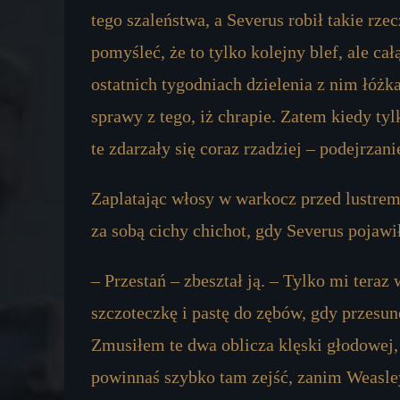
tego szaleństwa, a Severus robił takie rze
pomyśleć, że to tylko kolejny blef, ale ca
ostatnich tygodniach dzielenia z nim łóżk
sprawy z tego, iż chrapie. Zatem kiedy ty
te zdarzały się coraz rzadziej – podejrzani
Zaplatając włosy w warkocz przed lustrem
za sobą cichy chichot, gdy Severus pojawił
– Przestań – zbeształ ją. – Tylko mi teraz
szczoteczkę i pastę do zębów, gdy przesunę
Zmusiłem te dwa oblicza klęski głodowej, 
powinnaś szybko tam zejść, zanim Weasle