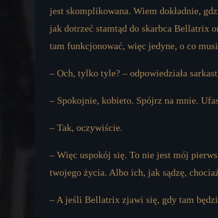
jest skomplikowana. Wiem dokładnie, gdzie
jak dotrzeć stamtąd do skarbca Bellatrix o
tam funkcjonować, więc jedyne, o co musi
– Och, tylko tyle? – odpowiedziała sarkast
– Spokojnie, kobieto. Spójrz na mnie. Ufa
– Tak, oczywiście.
– Więc uspokój się. To nie jest mój pierw
twojego życia. Albo ich, jak sądzę, chocia
– A jeśli Bellatrix zjawi się, gdy tam będ