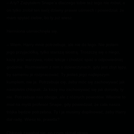
– A ty? Zapytałem Snape’a dlaczego tobie też tego nie mówi, a
on tylko zrobił ten swój dziwny prawie uśmiech i powiedział, że
mam spytać ciebie, bo ty już wiesz.
Hermiona uśmiechnęła się.
– Wiem. Harry mnie potrzebuje, ale nie do tego. Nie jestem
jego przyjaciółką, tylko starszą siostrą. Troszczę się o niego,
każę jeść warzywa, robić lekcje i chodzić spać o odpowiedniej
godzinie. Rozmawiam z nim o dziewczynach, gdy jest zbyt tępy,
by samemu je rozpracować. Ty jesteś jego najlepszym
kumplem, nie ja. Potrzebuje cię, żeby móc się zachowywać jak
nastoletni chłopak. Ja każę mu zachowywać się jak dorosły, ty
nie. Potrzebuje nas obojga, ale z różnych powodów. Właśnie to
miał na myśli profesor Snape, gdy powiedział, że cała nasza
trójka będzie potrzebna. Ty i ja musimy dopilnować, żeby Harry
dał radę. Wiesz to, prawda?
Chłopak zawahał się, po czym skinął głową.