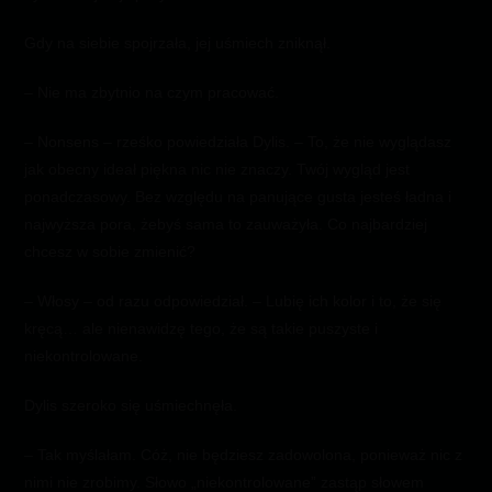
Gdy na siebie spojrzała, jej uśmiech zniknął.
– Nie ma zbytnio na czym pracować.
– Nonsens – rześko powiedziała Dylis. – To, że nie wyglądasz
jak obecny ideał piękna nic nie znaczy. Twój wygląd jest
ponadczasowy. Bez względu na panujące gusta jesteś ładna i
najwyższa pora, żebyś sama to zauważyła. Co najbardziej
chcesz w sobie zmienić?
– Włosy – od razu odpowiedział. – Lubię ich kolor i to, że się
kręcą… ale nienawidzę tego, że są takie puszyste i
niekontrolowane.
Dylis szeroko się uśmiechnęła.
– Tak myślałam. Cóż, nie będziesz zadowolona, ponieważ nic z
nimi nie zrobimy. Słowo „niekontrolowane” zastąp słowem