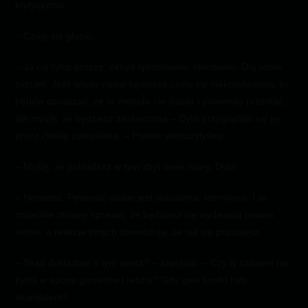
krytycyzmu.
– Czuję się głupio.
– Ja cię tylko proszę, żebyś spróbowała, Hermiono. Daj sobie
tydzień. Jeśli wtedy nadal będziesz czuła się niekomfortowo, to
będzie oznaczać, że ta metoda nie działa i powinnaś przestać,
ale myślę, że będziesz zaskoczona – Dylis przyglądała się jej
przez chwilę zamyślona. – Prawie skończyłyśmy.
– Myślę, że pokładasz w tym zbyt wiele wiary, Dylis.
– Nonsens. Pewność siebie jest seksowna, Hermiono. I te
maleńkie zmiany sprawią, że będziesz się wydawała pewna
siebie, a reakcje innych spowodują, że tak się poczujesz.
– Skąd dokładnie o tym wiesz? – zapytała. – Czy ty czasem nie
żyłaś w epoce gorsetów i reszty? Gdy gołe kostki były
skandalem?