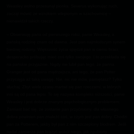
Weasley wolno przesunął pionka. Severus wykonując ruch,
zaczął mówić ze wzrokiem wlepionym w szachownicę –
nienawidził takich rzeczy.
– Obserwuję pana od pierwszego roku, panie Weasley, a
pańską rodzinę znam od dawna. Jest pan najmłodszym synem
biednej rodziny. Większość życia spędził pan w cieniu braci,
desperacko próbując mieć coś tylko swojego. I to przekłada się
na pańskie przyjaźnie. Nigdy nie lubił pan tego, że panna
Granger jest od pana mądrzejsza, ani tego, że pan Potter
przyciąga aż taką uwagę. Nie, nic nie mów, pamiętasz? Tylko
słuchaj. Zbyt wiele czasu martwi się pan rzeczami, w których
inni są od pana lepsi. To się nazywa kompleks niższości, panie
Weasley i jest dobrze znanym psychologicznym problemem.
Zamiast bać się, że zostanie pan przyćmiony, dla własnego
dobra powinien pan znaleźć coś, w czym jest pan dobry. Chodzi
pan za Potterem, jakby był pan z nim szczepiony biodrem. Jeśli
nadal zamierza pan krążyć wokół niego, jak zgubiony