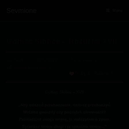
Skip
Sevmione
to
Menu
content
Goniąc Słońce – Rozdział XVII
Post
Post
Post
Seyli
02/02/2022
8 komentarzy
author:
published:
comments:
Wyświetlenia
462
3
Dodaj do Ulubionych
Goniąc Słońce – XVII
„Aby odczuć przebaczenie, musisz przebaczyć.
Widzisz gwiazdy czy początek ciemności?
Prowadzisz swoją wojnę, ja walczyłem o życie.
Spłacasz swoje długi i ja spłacam swoje…”