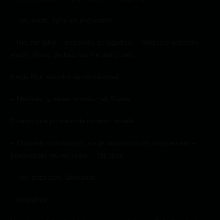
– Tak, wiem. Tylko on jest ważny.
– Nie, nie tylko – poprawiła go łagodnie. – Wszyscy jesteśmy
ważni. Myślę, że bez nas nie dałby rady.
Nagle Ron szeroko się uśmiechnął.
– Merlinie, ty nawet brzmisz jak Snape.
Dziewczyna przewróciła oczami i wstała.
– Chciałeś mi dokuczyć, ale ja uważam to za komplement –
powiedziała mu wyniośle. – Idź spać.
– Tak, psze pani. Dobranoc.
– Dobranoc.