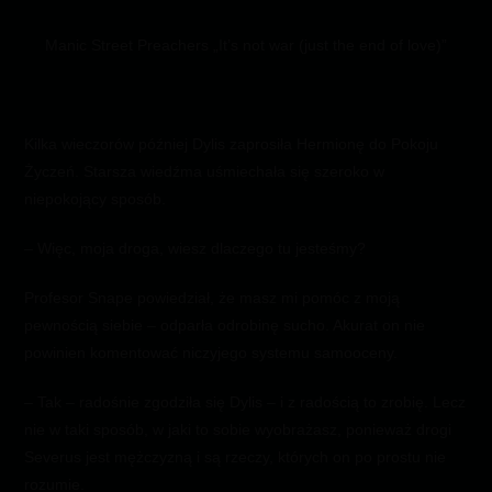
Manic Street Preachers „It’s not war (just the end of love)”
Kilka wieczorów później Dylis zaprosiła Hermionę do Pokoju
Życzeń. Starsza wiedźma uśmiechała się szeroko w
niepokojący sposób.
– Więc, moja droga, wiesz dlaczego tu jesteśmy?
Profesor Snape powiedział, że masz mi pomóc z moją
pewnością siebie – odparła odrobinę sucho. Akurat on nie
powinien komentować niczyjego systemu samooceny.
– Tak – radośnie zgodziła się Dylis – i z radością to zrobię. Lecz
nie w taki sposób, w jaki to sobie wyobrażasz, ponieważ drogi
Severus jest mężczyzną i są rzeczy, których on po prostu nie
rozumie.