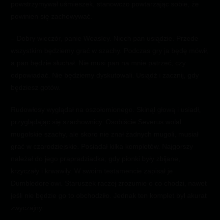
powstrzymywał uśmieszek, stanowczo powtarzając sobie, że
powinien się zachowywać.
– Dobry wieczór, panie Weasley. Niech pan usiądzie. Przede
wszystkim będziemy grać w szachy. Podczas gry ja będę mówił,
a pan będzie słuchał. Nie musi pan na mnie patrzeć, czy
odpowiadać. Nie będziemy dyskutowali. Usiądź i zacznij, gdy
będziesz gotów.
Rudowłosy wyglądał na oszołomionego. Skinął głową i usiadł,
przyglądając się szachownicy. Osobiście Severus wolał
mugolskie szachy, ale skoro nie znał żadnych mugoli, musiał
grać w czarodziejskie. Posiadał kilka kompletów. Najgorszy
należał do jego prapradziadka; gdy pionki były zbijane,
krzyczały i krwawiły. W swoim testamencie zapisał je
Dumbledore’owi. Staruszek raczej zrozumie o co chodzi, nawet
jeśli nie będzie go to obchodziło. Jednak ten komplet był akurat
zwyczajny.