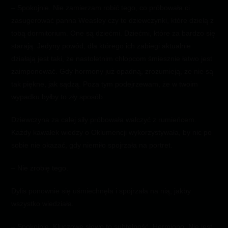
– Spokojnie. Nie zamierzam robić tego, co próbowała ci
zasugerować panna Weasley czy te dziewczynki, które dzielą z
tobą dormitorium. One są dziećmi. Dziećmi, które za bardzo się
starają. Jedyny powód, dla którego ich zabiegi aktualnie
działają jest taki, że nastoletnim chłopcom śmiesznie łatwo jest
zaimponować. Gdy hormony już opadną, zrozumieją, że nie są
tak piękne, jak sądzą. Poza tym podejrzewam, że w twoim
wypadku byłby to zły sposób.
Dziewczyna za całej siły próbowała walczyć z rumieńcem.
Każdy kawałek wiedzy o Oklumencji wykorzystywała, by nic po
sobie nie okazać, gdy niemiło spojrzała na portret.
– Nie zrobię tego.
Dylis ponownie się uśmiechnęła i spojrzała na nią, jakby
wszystko wiedziała.
– Spokojnie. Kluczowe słowo to subtelność, Hermiono. Nie jest