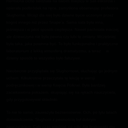
Hermiona cicho siedziała na swoim miejscu w Sali eliksirów i
opierała podbródek na ręce, zamyślona obserwując profesora
Slughorna. Wciąż dla niej było dziwne bycie uczonym przez
kogoś innego niż przez Snape’a. Sama sala była inna,
jaśniejsza i w jakiś sposób cieplejsza. Nawet pachniała inaczej,
ale dziewczyna nie była pewna czy lubi te zmiany. Wcześniej
była taka, jaka powinna być. To było funkcjonalne i praktyczne
laboratorium z lekką atmosferą dramatyzmu, a teraz… w
dziwny sposób to wszystko było fałszywe.
Nieobecnie przyglądała się Slughornowi, słuchając go jednym
uchem. Kilkukrotnie przeczytała tę lekcję w wersji
podręcznikowej i w wersji Księcia Półkrwi. Była bardziej
zaciekawiona pokazem, skupiając się na rękach nauczyciela,
gdy przygotowywał składniki.
To nie to samo, zauważyła bezsensownie. Och, po tylu latach
doświadczenia, Slughorn z pewnością był dobrym
nauczycielem. Cały czas wiedział, co robi. Ale brakowało mu…