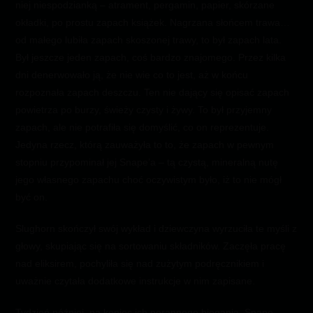
niej niespodzianką – atrament, pergamin, papier, skórzane
okładki, po prostu zapach książek. Nagrzana słońcem trawa…
od małego lubiła zapach skoszonej trawy, to był zapach lata.
Był jeszcze jeden zapach, coś bardzo znajomego. Przez kilka
dni denerwowało ją, że nie wie co to jest, aż w końcu
rozpoznała zapach deszczu. Ten nie dający się opisać zapach
powietrza po burzy, świeży czysty i żywy. To był przyjemny
zapach, ale nie potrafiła się domyślić, co on reprezentuje.
Jedyna rzecz, którą zauważyła to to, że zapach w pewnym
stopniu przypominał jej Snape’a – tą czystą, mineralną nutę
jego własnego zapachu choć oczywistym było, iż to nie mógł
być on.
Slughorn skończył swój wykład i dziewczyna wyrzuciła te myśli z
głowy, skupiając się na sortowaniu składników. Zaczęła pracę
nad eliksirem, pochyliła się nad zużytym podręcznikiem i
uważnie czytała dodatkowe instrukcje w nim zapisane.
Tydzień później, na koniec ich porannego biegania, Snape