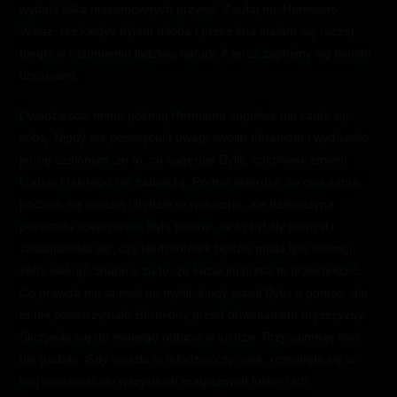
wydała kilka niesamowitych przyjęć. Zaufaj mi, Hermiono.
Wiesz, też kiedyś byłam młoda i przez lata stałam się raczej
biegła w rozumieniu ludzkiej natury. A teraz zajmijmy się twoimi
ubraniami.
Dwadzieścia minut później Hermiona zupełnie nie czuła się
sobą. Nigdy nie poświęcała uwagi swoim ubraniom i wydawało
jej się szalonym, że to, co sugeruje Dylis, cokolwiek zmieni.
Ludzie i tak tego nie zauważą. Portret twierdził, że ona sama
poczuje się inaczej i będzie to widoczne, ale dziewczyna
pozostała sceptyczna. Była pewna, że to był zły pomysł i
zastanawiała się, czy kiedykolwiek będzie miała tyle odwagi,
żeby walnąć Snape’a za to, że kazał jej przez to przechodzić.
Co prawda nie to miał na myśli, kiedy prosił Dylis o pomoc, ale
to nie powstrzymało Hermiony przed obwinianiem mężczyzny.
Skrzywiła się do swojego odbicia w lustrze. Przynajmniej ono
nie gadało. Gdy weszła w młodzieńczy wiek, rozwinęła się w
niej nienawiść do wszystkich magicznych luster i ich