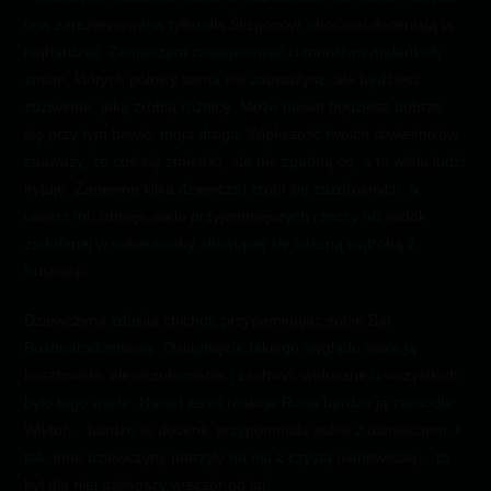
ona zarezerwowana tylko dla Ślizgonów, choć oni doceniają ją
najbardziej. Zamierzam zasugerować ci mnóstwo maleńkich
zmian, których połowy sama nie zauważysz, ale będziesz
zdziwiona, jaką zrobią różnicę. Może nawet będziesz dobrze
się przy tym bawić, moja droga. Większość twoich rówieśników
zauważy, że coś się zmieniło, ale nie zgadną co, a to wielu ludzi
irytuje. Zapewne kilka dziewcząt zrobi się zazdrosnych, a
uwierz mi, istnieje wiele przyjemniejszych rzeczy niż widok
zadufanej w sobie osoby, dławiącej się własną wątrobą z
frustracji.
Dziewczyna zdusiła chichot, przypominając sobie Bal
Bożonarodzeniowy. Osiągnięcie takiego wyglądu wiele ją
kosztowało, ale oszołomienie i zachwyt, widoczne u wszystkich
było tego warte. Nawet jeżeli reakcja Rona bardzo ją zawiodła.
Wiktor… bardzo to docenił, przypomniała sobie z uśmiechem. I
tak, inne dziewczyny patrzyły na nią z czystą nienawiścią… to
był dla niej najlepszy wieczór od lat.