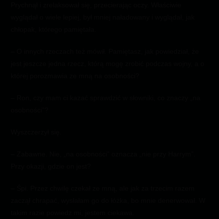
Prychnął i zrelaksował się, przecierając oczy. Właściwie
wyglądał o wiele lepiej, był mniej naładowany i wyglądał, jak
chłopak, którego pamiętała.
– O innych rzeczach też mówił. Pamiętasz, jak powiedział, że
jest jeszcze jedna rzecz, którą mogę zrobić podczas wojny, a o
której porozmawia ze mną na osobności?
– Ron, czy mam ci kazać sprawdzić w słowniki, co znaczy „na
osobności”?
Wyszczerzył się.
– Zabawne. Nie, „na osobności” oznacza „nie przy Harrym”.
Przy okazji, gdzie on jest?
– Śpi. Przez chwilę czekał ze mną, ale jak za trzecim razem
zaczął chrapać, wysłałam go do łóżka, bo mnie denerwował. W
takim razie powiedz mi, jestem ciekawa.