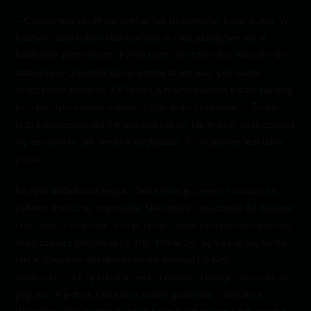
– Czarownice nigdy nie były aż tak traktowane, moja droga. W
każdym razie byłam Uzdrowicielem specjalizującym się w
kobiecych problemach, byłam także nauczycielką. Nastoletnie
dziewczyny przestały być dla mnie tajemnicą, gdy sama
skończyłam ten wiek. A Poppy i ja mamy całkiem niezłą zabawę
przy każdym nowym numerze tygodnika Czarownica. Żadna z
tych śmiesznych rad nie jest potrzebna, Hermiono. Jeśli czujesz
się seksownie, tak właśnie wyglądasz. To naprawdę jest takie
proste.
Kolejna dodatkowa lekcja. Całą sytuację Severus uważał za
całkiem ironiczną, naprawdę. Nienawidził nauczania od zawsze
i na zawsze i ostatnie, czego sobie życzył to spędzanie większej
ilości czasu z kimkolwiek z Trio. Potter był jego osobistą formą
tortur, Weasley niemiłosiernie go irytował i w tych
okolicznościach spędzanie więcej czasu z Granger niczego nie
poprawi. A jednak siedział w swoim gabinecie i czekał na