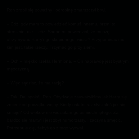
Ron zrobił się poważny i odrobinę zmarszczył brwi.
– Cóż, gdy mam to powiedzieć komuś innemu, brzmi to
strasznie, ale… cóż, Snape mi powiedział, że muszę
utrzymywać Harry’ego skupionego, wiesz? Przypominać mu
kim jest, takie rzeczy. Trzymać go przy ziemi.
– Och – miękko rzekła Hermiona. – On naprawdę jest bystrym
mężczyzną.
– Więc sądzisz, że ma rację?
– Tak. Daj spokój, Ron. Obydwoje zauważyliśmy jak Harry się
zmienił od początku wojny. Kiedy ostatni raz słyszałeś jak się
śmieje? Od wieków nie widziałam go uśmiechniętego. Za
bardzo się martwi i jest zbyt humorzasty, i zaczyna smęcić.
Potrzebuje cię, żebyś go z tego wyrwał.