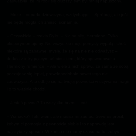
Zauważyła, że im robił się dłuższy, tym był mniej napuszony.
– Może – odparła dziewczyna, wzdychając. – Spróbuję, ale jeśli
nie będę mogła ich znieść, ścinam je.
– Oczywiście – rzekła Dylis. – Nic na siłę, Hermiono. Tylko
eksperymentujemy. Nie wszystkie moje pomysły wypalą i choć
niektóre są zabawne, myślę, że się na nie nie odważysz –
dodała z intrygującym uśmieszkiem, który spowodował u
Hermiony rumieńce. – Ale wiele z nich sprawi, że sama ze sobą
poczujesz się lepiej, prawdopodobnie nawet tego nie
zauważysz. A to odbije się na twojej pewności w używaniu magii
i o to właśnie chodzi.
– Jesteś pewna? To wszystko brzmi… cóż…
– Wariacko? Tak, wiem, ale musisz mi zaufać. Severus prosił,
żebym ci pomogła z pewnością siebie i to naprawdę jest
najszybszy sposób. W końcu nie mamy czasu na to, żebyś