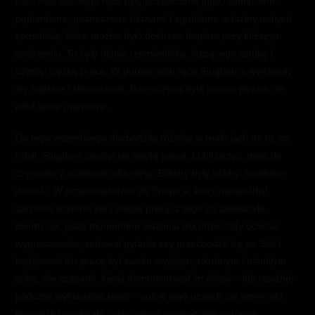
ruch miał cel. Jego ręce były poznaczone jego rzemiosłem,
poplamione, poznaczone bliznami i zgrubione w tuziny małych
sposobów, które można było dostrzec dopiero przy bliższym
spojrzeniu. To były dłonie rzemieślnika, łączącego sztukę i
czystą, ciężką pracę. W porównaniu ręce Slughorna wydawały
się miękkie i ślamazarne. Dziewczyna była prawie pewna, że
robił sobie manicure.
Do tego wszystkiego dochodziła różnica w reakcjach na to, co
robili. Slughorn cieszył się swoją pracą. Lubił uczyć, mieć do
czynienia z uczniami i dla niego Eliksiry były hobby, środkiem
do celu. W przeciwieństwie do Snape’a, który nienawidził
zarówno uczniów jak i swojej pracy, z tego co zauważyła
Hermiona, poza momentem ważenia eliksirów. Gdy oceniał
wypracowania, zadawał pytania czy przechodził się po Sali i
krytykował ich pracę był swoim zwykłym, okrutnym i niemiłym
sobą, ale czasami, kiedy demonstrował im eliksir – lub rzadziej
podczas wykładania teorii – coś w jego oczach się zmieniało,
niemalże łagodniało, jakby jakieś wewnętrzne napięcie