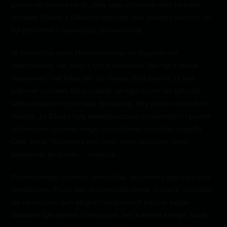
prostu nie pozwoli na to, żeby jego uczniowie mieli kiepskie
rezultaty. Oceny z Eliksirów były cały czas powyżej średniej i to
był przedmiot z największą zdawalnością.
W stronniczej opinii Hermiony mimo że Slughorn był
utalentowany, nie mógł z tym konkurować. Nie był w stanie
zapanować nad klasą tak, jak Snape. Była pewna, że jest
jedynym uczniem, który uważał, że mężczyzna nie tylko dla
samej zasady trzymał taką dyscyplinę, lecz przede wszystkim
dlatego, że Eliksiry były niebezpiecznym przedmiotem i psotne
zachowanie uczniów mogło spowodować poważne wypadki.
Całe „bycie” Slughorna było inne, mniej skupione, mniej
świadome, po prostu… mniejsze.
Powstrzymując uśmiech, stwierdziła, że również jego ręce były
niewłaściwe. Przez lata obserwowała dłonie Snape’a, skupiając
się na ruchach tych długich i eleganckich palców, każde
działanie było płynne i precyzyjne, bez tracenia energii, każdy