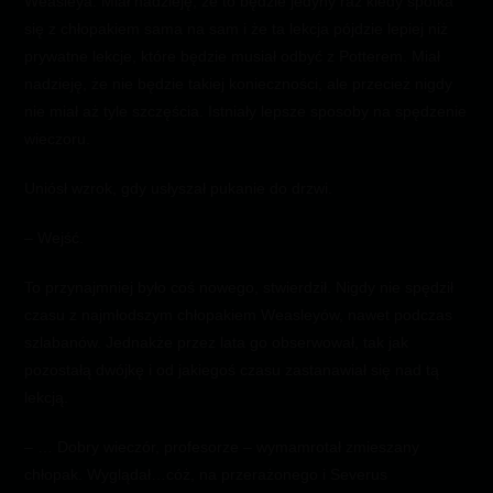
Weasleya. Miał nadzieję, że to będzie jedyny raz kiedy spotka
się z chłopakiem sama na sam i że ta lekcja pójdzie lepiej niż
prywatne lekcje, które będzie musiał odbyć z Potterem. Miał
nadzieję, że nie będzie takiej konieczności, ale przecież nigdy
nie miał aż tyle szczęścia. Istniały lepsze sposoby na spędzenie
wieczoru.
Uniósł wzrok, gdy usłyszał pukanie do drzwi.
– Wejść.
To przynajmniej było coś nowego, stwierdził. Nigdy nie spędził
czasu z najmłodszym chłopakiem Weasleyów, nawet podczas
szlabanów. Jednakże przez lata go obserwował, tak jak
pozostałą dwójkę i od jakiegoś czasu zastanawiał się nad tą
lekcją.
– … Dobry wieczór, profesorze – wymamrotał zmieszany
chłopak. Wyglądał…cóż, na przerażonego i Severus