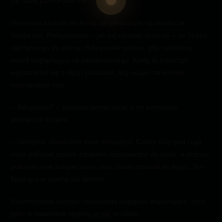
się bliżej panu Potterowi…
Hermiona czekała na Rona, po pierwszym spotkaniu ze
Snape’em. Podejrzewała – jak się okazało słusznie – że Snape
zatrzyma go do późna. Była prawie północ, gdy rudowłosy
wrócił wyglądająca na oszołomionego. Kiedy ją zobaczył,
wyszczerzył się z ulgą i podszedł, aby usiąść na krześle
naprzeciwko niej.
– Jak poszło? – zapytała dziewczyna, a on komicznie
przewrócił oczami.
– Okropnie. Absolutnie mnie zmiażdżył. Cztery razy pod rząd
mnie pokonał, potem zdołałem doprowadzić do matu, a póżniej
pokonał mnie kolejne sześć razy zanim pozwolił mi wyjść. Ten
facet gra w szachy jak demon.
Powstrzymała chichot i próbowała wyglądać wspierająco, choć
tylko w niewielkim stopniu jej się to udało.