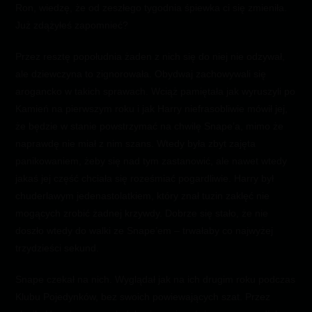
Ron, wiedzę, że od zeszłego tygodnia śpiewka ci się zmieniła.
Już zdążyłeś zapomnieć?
Przez resztę popołudnia żaden z nich się do niej nie odzywał,
ale dziewczyna to zignorowała. Obydwaj zachowywali się
arogancko w takich sprawach. Wciąż pamiętała jak wyruszyli po
Kamień na pierwszym roku i jak Harry niefrasobliwie mówił jej,
że będzie w stanie powstrzymać na chwilę Snape’a, mimo że
naprawdę nie miał z nim szans. Wtedy była zbyt zajęta
panikowaniem, żeby się nad tym zastanowić, ale nawet wtedy
jakaś jej część chciała się roześmiać pogardliwie. Harry był
chuderlawym jedenastolatkiem, który znał tuzin zaklęć nie
mogących zrobić żadnej krzywdy. Dobrze się stało, że nie
doszło wtedy do walki ze Snape’em – trwałaby co najwyżej
trzydzieści sekund.
Snape czekał na nich. Wyglądał jak na ich drugim roku podczas
Klubu Pojedynków, bez swoich powiewających szat. Przez