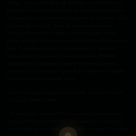
mówiąc, szach – mat. Skup się. Myślałem, że jesteś lepszym
graczem. Czy to naprawdę ważne kto doprowadzi do upadku
Czarnego Pana? Indywidualne zwycięstwa nie są ważne, ale to,
że nasza strona wygra. Wiem, że nie jesteś samolubny,
Weasley. Znam twoich rodziców i nie wychowaliby cię na
głupka, którego często udajesz, pomijam braki twoich starszych
braci. Powiedziałem patrz na szachownicę. Już jesteś trzy
ruchy od matu, ponieważ się nie koncentrujesz. Mówiłem,
żebyś nie brał wszystkiego do siebie. Wbrew powszechnej
opinii bardzo rzadko kogoś obrażam dla samej idei obrażania.
Zazwyczaj mam jakiś powód. Szach.
Okej, może będzie miał przy tym zabawę, ale Severus nadal
czuł się jak cholerny idiota.
– Później będę o tym mówił. Poza rozrywką pokonania cię w
szachy, głównym powodem tego spotkania jest rozmowa na
temat drugiej mocnej strony, o której wspominałem. Przyjrzyjmy