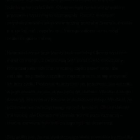
odrobinę się rozluźniało. Obserwowała go jak warzy eliksiry
prywatnie i wyraźniej to dostrzegała. Praca z eliksirami
satysfakcjonowała jakąś wewnętrzną potrzebę Snape’a, dawała
mu spokój, cel i wypełnienie, którego widocznie nie mógł
znaleźć nigdzie indziej.
Natomiast wyraz jego twarzy podczas lekcji Obrony wyraźnie
mówił co innego. Z pewnością była jakaś część mężczyzny,
która czerpała radość z mrocznej części przedmiotu, ale
widziała, że przede wszystkim mężczyzna stara się utrzymać
ich przy życiu. Próbował nauczyć ich jak przetrwać, ale widziała
w jego oczach, że wie, iż nie będą go słuchać. Właśnie dlatego
dawał jej, Harry’emu i Ronowi te dodatkowe lekcje. Wiedział, że
uczniowie nie zwracają uwagi na tych lekcjach. Eliksiry dawały
mu spokój, ale Obrona nie dawała mu nic poza rozpaczą –
choć to zapewne było odbicie jego ogólnej desperacji.
Bóg jeden wie, że ma wystarczająco wiele powodów by czuć się