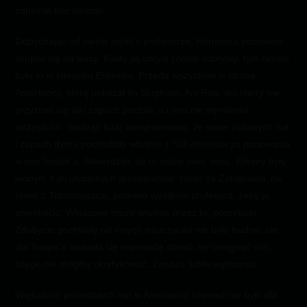
zupełnie bez nadziei.
Odpychając od siebie myśli o profesorze, Hermiona ponownie
skupiła się na lekcji. Kiedy jej umysł znowu odpłynął, tym razem
było to w kierunku Eliksirów. Przede wszystkim w stronę
Amortencji, którą pokazał im Slughorn. Ani Ron, ani Harry nie
przyznali się jaki zapach poczuli, a i ona nie wymieniła
wszystkich. Siedząc tutaj zarejestrowała, że wiele ziołowych nut
i zapach dymu pochodziły właśnie z Sali eliksirów za panowania
w niej Snape’a. Stwierdziła, że to może mieć sens. Eliksiry były
jednym z jej ulubionych przedmiotów, zaraz za Zaklęciami, na
równi z Transmutacją, pomimo wysiłków profesora, żeby ją
zniechęcić. Właściwie może właśnie przez to, pomyślała.
Zdobycie pochwały od innych nauczycieli nie było trudne, ale
dla Snape’a musiała się naprawdę starać, by osiągnąć coś,
czego nie mógłby skrytykować. Zawsze lubiła wyzwania.
Większość pozostałych nut w Amortencji również nie było dla