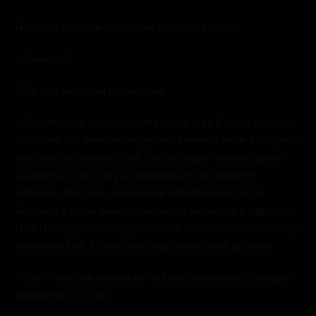
Hermiona ostrożnie zamrugała, patrząc na portret.
– Takie jak?
Dylis miło się do niej uśmiechnęła.
– Dla chłopców, a większość mężczyzn w głębi serca pozostaje
chłopcami pod pewnymi względami, pewność siebie powiązana
jest z tym, co potrafią zrobić. Kto zdobędzie najwięcej goli w
Quidditchu, czyje czary są wyraźniejsze, kto najwięcej
podniesie. Tego typu naładowane testosteronem rzeczy.
Jednakże u kobiet pewność siebie jest powiązana z wyglądem,
choć chciałybyśmy, żeby było inaczej. Więc, Hermiono, zrobimy
ci metamorfozę. A raczej poproszę, żebyś sama ją zrobiła.
– Nie – nawet nie musiała się nad tym zastanawiać. Spojrzała
buntowniczo na Dylis.