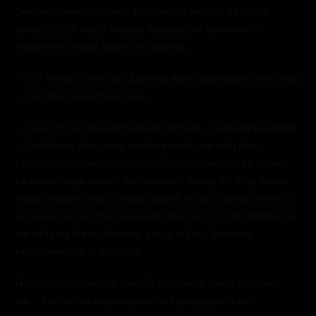
„nieokiełznane”, kochana. Odrobina dzikości doda uroku,
zwłaszcza, że reszta twojego wyglądu jest stonowana i
elegancka. Jednak każę ci je zapuścić.
– Co? Proszę, Dylis, nie. Już teraz ledwo daję sobie z nimi radę
– zaprotestowała dziewczyna.
– Uwierz mi, że zapuszczenie ich pomoże – zapewnił ją portret.
– Dodatkowe obciążenie odrobinę rozplącze loki i włosy
przestaną być takie napuszone. Będzie ich więcej, ale łatwiej
będziesz mogła sobie z nimi poradzić. Zaufaj mi. Moja matka
miała podobne włosy. Jedyny sposób to albo zapuszczenie ich,
aż ciężar sam je rozprostuje, albo ścięcie ich na tak krótkie, że
nie będą się kręcić. A wątpię, żebyś ty lub… ktoś inny…
kiedykolwiek mi to wybaczył.
Hermiona zmarszczyła brwi. To brzmiało w miarę logicznie,
ale… Zamyślona złapała jeden lok i pociągnęła w dół.