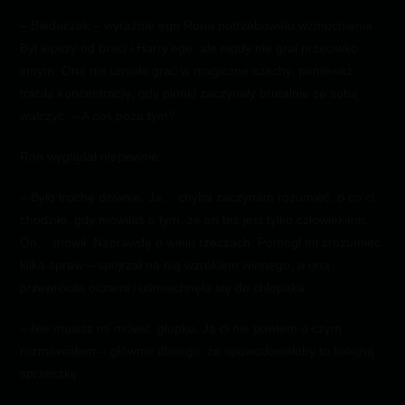
– Biedaczek – wyraźnie ego Rona potrzebowało wzmocnienia.
Był lepszy od braci i Harry’ego, ale nigdy nie grał przeciwko
innym. Ona nie umiała grać w magiczne szachy, ponieważ
traciła koncentrację, gdy pionki zaczynały brutalnie ze sobą
walczyć. – A coś poza tym?
Ron wyglądał niepewnie.
– Było trochę dziwnie. Ja… chyba zaczynam rozumieć, o co ci
chodziło, gdy mówiłaś o tym, że on też jest tylko człowiekiem.
On… mówił. Naprawdę o wielu rzeczach. Pomógł mi zrozumieć
kilka spraw – spojrzał na nią wzrokiem winnego, a ona
przewróciła oczami i uśmiechnęła się do chłopaka.
– Nie musisz mi mówić, głupku. Ja ci nie powiem o czym
rozmawiałam – głównie dlatego, że spowodowałoby to kolejną
sprzeczkę.