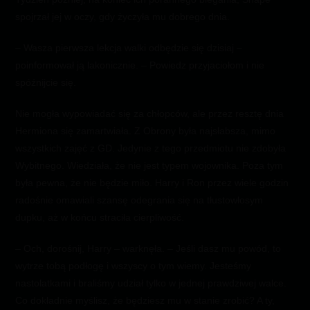
spojrzał jej w oczy, gdy życzyła mu dobrego dnia.
– Wasza pierwsza lekcja walki odbędzie się dzisiaj –
poinformował ją lakonicznie. – Powiedz przyjaciołom i nie
spóźnijcie się.
Nie mogła wypowiadać się za chłopców, ale przez resztę dnia
Hermiona się zamartwiała. Z Obrony była najsłabsza, mimo
wszystkich zajęć z GD. Jedynie z tego przedmiotu nie zdobyła
Wybitnego. Wiedziała, że nie jest typem wojownika. Poza tym
była pewna, że nie będzie miło. Harry i Ron przez wiele godzin
radośnie omawiali szansę odegrania się na tłustowłosym
dupku, aż w końcu straciła cierpliwość.
– Och, dorośnij, Harry – warknęła. – Jeśli dasz mu powód, to
wytrze tobą podłogę i wszyscy o tym wiemy. Jesteśmy
nastolatkami i braliśmy udział tylko w jednej prawdziwej walce.
Co dokładnie myślisz, że będziesz mu w stanie zrobić? A ty,