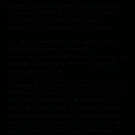
szczeniak, nie może pan narzekać, że jest pan uważany za
jego pomagiera. Niech się pan nad tym zastanowi w wolnym
czasie, ale nie o tym chciałem rozmawiać. Oczy na
szachownicy, proszę, panie Weasley. Jest pan w szachu.
Boże, jak on nienawidził przemów. Jego Ślizgoni byli w stanie
sami wszystko rozpracować za pomocą kilku
naprowadzających pytań. Przeklęci Gryfoni potrzebowali, żeby
im wszystko powiedzieć wprost. Powstrzymując się przed
westchnięciem, kontynuował.
– Oczywiście, że Potter będzie w świetle reflektorów. W końcu
jest tak zwanym Wybrańcem. Wiem, że wiesz o przepowiedni.
Pomyśl o tym, co ona mówi. W wojnie nie chodzi o chwałę,
Weasley. Nie chodzi też o honor. Jeśli przeżyjesz, być może
dostaniesz błyszczący medal, ktoś cię poklepie po głowie, w
tym bezużytecznym szmatławcu, jakim jest gazeta ukaże się
twoje zdjęcie. Ale o to też nie chodzi w wojnie. Nawiasem