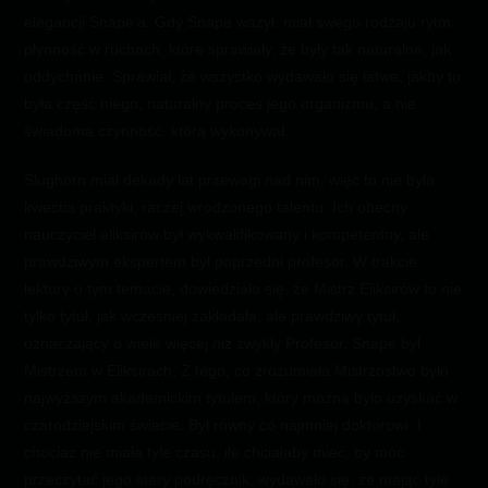
elegancji Snape’a. Gdy Snape ważył, miał swego rodzaju rytm,
płynność w ruchach, które sprawiały, że były tak naturalne, jak
oddychanie. Sprawiał, że wszystko wydawało się łatwe, jakby to
była część niego, naturalny proces jego organizmu, a nie
świadoma czynność, którą wykonywał.
Slughorn miał dekady lat przewagi nad nim, więc to nie była
kwestia praktyki, raczej wrodzonego talentu. Ich obecny
nauczyciel eliksirów był wykwalifikowany i kompetentny, ale
prawdziwym ekspertem był poprzedni profesor. W trakcie
lektury o tym temacie, dowiedziała się, że Mistrz Eliksirów to nie
tylko tytuł, jak wcześniej zakładała, ale prawdziwy tytuł,
oznaczający o wiele więcej niż zwykły Profesor. Snape był
Mistrzem w Eliksirach. Z tego, co zrozumiała Mistrzostwo było
najwyższym akademickim tytułem, który można było uzyskać w
czarodziejskim świecie. Był równy co najmniej doktorowi. I
chociaż nie miała tyle czasu, ile chciałaby mieć, by móc
przeczytać jego stary podręcznik, wydawało się, że mając tyle