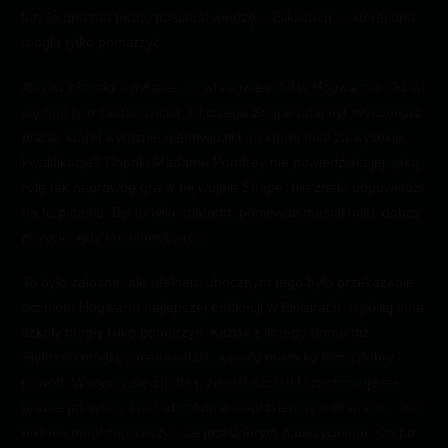
lat, ile ona ma teraz, posiadał wiedzę o Eliksirach, o której ona
mogła tylko pomarzyć.
A to aż błagało o pytanie, co właściwie robił w Hogwarcie. Od lat
się nad tym zastanawiała. Dlaczego Snape tutaj był, wykonując
pracę, której wyraźnie nienawidził i do której miał za wysokie
kwalifikacje? Dopóki Madame Pomfrey nie powiedziała jej, jaką
rolę tak naprawdę gra w tej wojnie Snape, nie znała odpowiedzi
na to pytanie. Był tu tylko dlatego, ponieważ musiał mieć dobrą
pozycję, gdy Voldemort wróci.
To było żałosne, ale efektem ubocznym tego było przekazanie
uczniom Hogwartu najlepszej edukacji w Eliksirach, o jakiej inne
szkoły mogły tylko pomarzyć. Każdy z innego domu niż
Slytherin mógł go nienawidzić, a wielu miało ku temu dobry
powód. Wszyscy się zgodzą, że jest szorstki i zachowuje się
prawie jak tyran, i jest absolutnie nieprzyjemnym draniem… ale
nikt nie mógł zaprzeczyć, że jest dobrym nauczycielem. On po