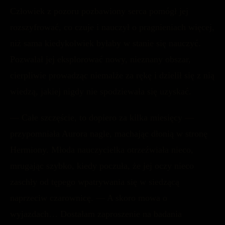
Człowiek z pozoru pozbawiony serca pomógł jej
rozszyfrować, co czuje i nauczył o pragnieniach więcej,
niż sama kiedykolwiek byłaby w stanie się nauczyć.
Pozwalał jej eksplorować nowy, nieznany obszar,
cierpliwie prowadząc niemalże za rękę i dzielił się z nią
wiedzą, jakiej nigdy nie spodziewała się uzyskać.
— Całe szczęście, to dopiero za kilka miesięcy —
przypomniała Aurora nagle, machając dłonią w stronę
Hermiony. Młoda nauczycielka otrzeźwiała nieco,
mrugając szybko, kiedy poczuła, że jej oczy nieco
zaschły od tępego wpatrywania się w siedzącą
naprzeciw czarownicę. — A skoro mowa o
wyjazdach… Dostałam zaproszenie na badania