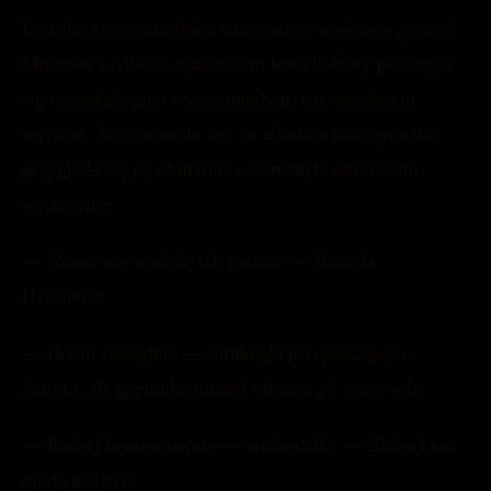
Liczyła, że ciemnoskóra czarownica wyśmieje pomysł
Minerwy i Albusa, tymczasem brwi kobiety poruszyły
się w zaskakująco wyrozumiałym, rozważającym
wyrazie. Zorientowała się, że młodsza nauczycielka
przygląda się jej oburzona i wzruszyła ramionami
wymownie.
— Nawet nie waż się tak patrzeć — fuknęła
Hermiona.
— Brzmi rozsądnie — mruknęła przepraszająco
Aurora, ale gryfonka niemal od razu jej przerwała.
— Raczej bezsensownie — stwierdziła. — Ślubu i tak
miało nie być.