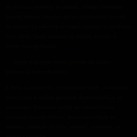
jej policzku przelotny pocałunek, którego Hermiona
prawdę mówiąc zupełnie się nie spodziewała; poczuła,
że rumieni się wściekle od nagłej czułości i przymknęła
oczy, kiedy Snape odsuwał się od niej, kierując w
stronę swojego biurka.
— Zajęty o tej porze jestem jedynie dla ciebie —
powiedział nieco obojętnie.
I chyba ta obojętność, ta kompletnie pusta, pozbawiona
emocji nuta w niskim głosie tak doprowadzała ją do
szaleństwa. Rumieniec nasilił się, niemal trawiąc
rozpalone policzki kobiety, która uśmiechnęła się
szeroko i podeszła do drzwi sypialni, rozpinając po
drodze kamizelkę.