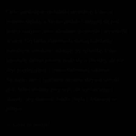
Ciche parsknięcie rozluźniło atmosferę, która na
moment stężała, a Aurora posłała śmiejącej się pod
nosem szatynce nieco obrażone spojrzenie i wywróciła
oczami. Gryfonka zlustrowała starszą koleżankę
teatralnym wzrokiem, taksując jej sylwetkę, która
naprawdę dobrze prezentowała się w obcisłej, ale nie
zbyt przylegającej, ciemno-fioletowej sukience.
Szczupłe, nieco zgarbione ramiona skrywał szeroki
golf, luźno ułożony przy szyi, ale wystarczająco
okazały, aby stanowić źródło ciepła i dekorację w
jednym.
— Co to za okazja?