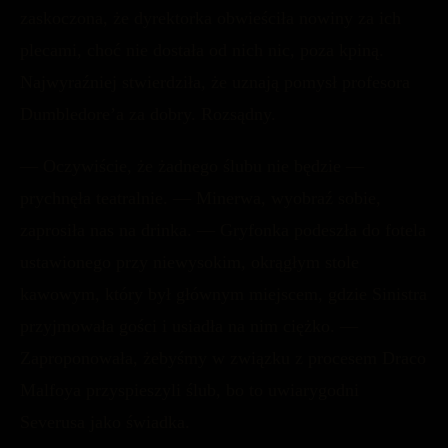
zaskoczona, że dyrektorka obwieściła nowiny za ich
plecami, choć nie dostała od nich nic, poza kpiną.
Najwyraźniej stwierdziła, że uznają pomysł profesora
Dumbledore’a za dobry. Rozsądny.
— Oczywiście, że żadnego ślubu nie będzie —
prychnęła teatralnie. — Minerwa, wyobraź sobie,
zaprosiła nas na drinka. — Gryfonka podeszła do fotela
ustawionego przy niewysokim, okrągłym stole
kawowym, który był głównym miejscem, gdzie Sinistra
przyjmowała gości i usiadła na nim ciężko. —
Zaproponowała, żebyśmy w związku z procesem Draco
Malfoya przyspieszyli ślub, bo to uwiarygodni
Severusa jako świadka.