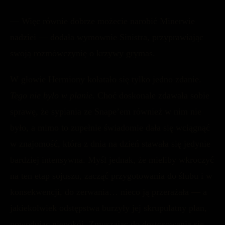
— Więc równie dobrze możecie narobić Minerwie
nadziei — dodała wymownie Sinistra, przyprawiając
swoją rozmówczynię o krzywy grymas.
W głowie Hermiony kołatało się tylko jedno zdanie.
Tego nie było w planie.
Choć doskonale zdawała sobie
sprawę, że sypiania ze Snape’em również w nim nie
było, a mimo to zupełnie świadomie dała się wciągnąć
w znajomość, która z dnia na dzień stawała się jedynie
bardziej intensywna. Myśl jednak, że mieliby wkroczyć
na ten etap sojuszu, zacząć przygotowania do ślubu i w
konsekwencji, do zerwania… nieco ją przerażała — a
jakiekolwiek odstępstwa burzyły jej skrupulatny plan,
powodując niepokój. Zmuszając do dostosowania się