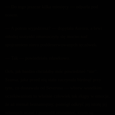
— Do tego jeszcze kilka miesięcy — odparła pod
nosem.
— A potem wyjedziesz? — dopytała Aurora, a brwi
młodej szatynki zmarszczyły się mocno nad
spojrzeniem nieco poddenerwowanych tęczówek.
— Tak — powiedziała zdawkowo.
Och, jak bardzo chciałaby móc powiedzieć “nie”.
Szansa, jaka przed nią stała zaczynała blednąć przy
tym, co dostawała od Severusa — wbrew wszelkim
oczekiwaniom to właśnie człowiek tak skąpy w emocje,
że aż niemal beznamiętny, pomógł odkryć jej istotę jej
własnych uczuć i pozwolił zrozumieć, czym są.