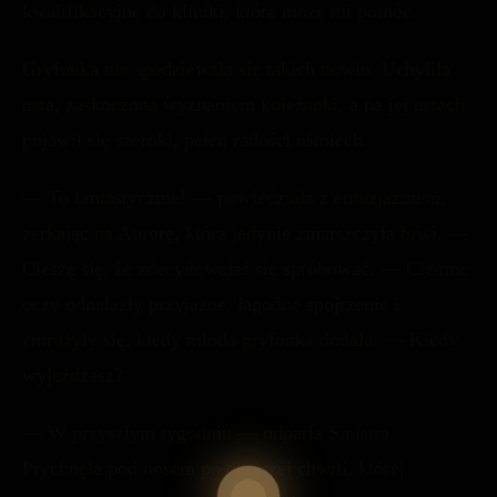
kwalifikacyjne do kliniki, która może mi pomóc.
Gryfonka nie spodziewała się takich nowin. Uchyliła
usta, zaskoczona wyznaniem koleżanki, a na jej ustach
pojawił się szeroki, pełen radości uśmiech.
— To fantastycznie! — powiedziała z entuzjazmem,
zerkając na Aurorę, która jedynie zmarszczyła brwi. —
Cieszę się, że zdecydowałaś się spróbować. — Ciemne
oczy odnalazły przyjazne, łagodne spojrzenie i
zmrużyły się, kiedy młoda gryfonka dodała: — Kiedy
wyjeżdżasz?
— W przyszłym tygodniu — odparła Sinistra.
Prychnęła pod nosem po dłuższej chwili, której