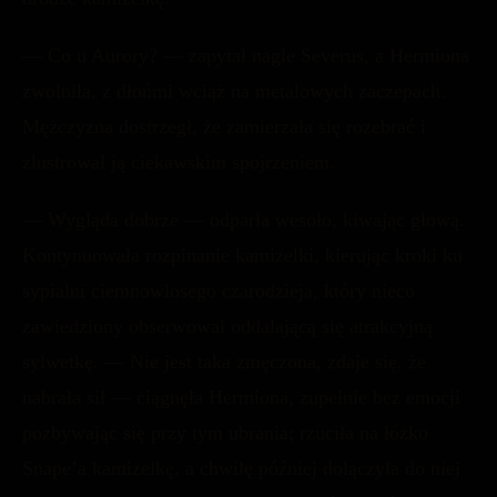
— Co u Aurory? — zapytał nagle Severus, a Hermiona
zwolniła, z dłońmi wciąż na metalowych zaczepach.
Mężczyzna dostrzegł, że zamierzała się rozebrać i
zlustrował ją ciekawskim spojrzeniem.
— Wygląda dobrze — odparła wesoło, kiwając głową.
Kontynuowała rozpinanie kamizelki, kierując kroki ku
sypialni ciemnowłosego czarodzieja, który nieco
zawiedziony obserwował oddalającą się atrakcyjną
sylwetkę. — Nie jest taka zmęczona, zdaje się, że
nabrała sił — ciągnęła Hermiona, zupełnie bez emocji
pozbywając się przy tym ubrania; rzuciła na łóżko
Snape’a kamizelkę, a chwilę później dołączyła do niej