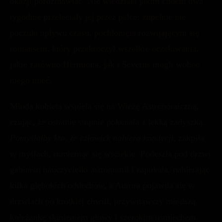
okazji porozmawiać. Nie wiedziała jakim cudem dwa
tygodnie przeleciały jej przez palce; zupełnie nie
poczuła upływu czasu, pochłonięta rozwijającym się
romansem, który przekroczył wszelkie oczekiwania,
jakie zarówno Hermiona, jak i Severus mogli wobec
niego mieć.
Młoda kobieta wspięła się na Wieżę Astronomiczną,
czując, że ostatnie stopnie pokonała z lekką zadyszką.
Pomyślałby kto, że człowiek nabiera kondycji,
zakpiła
w myślach, rumieniąc się wściekle. Podeszła pod drzwi
gabinetu nauczycielki astronomii i zapukała, nabierając
kilka głębokich oddechów, a Aurora pojawiła się w
drzwiach po krótkiej chwili, przywitawszy młodszą
koleżankę skinieniem głowy i szerokim uśmiechem.