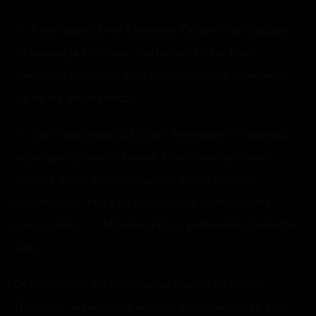
— A myślałam, że ty i profesor Tucker to nic takiego
— mruknęła złośliwie, chichocząc cicho, kiedy
spojrzenie ciemnych oczu starszej kobiety skierowało
się na nią ostrzegawczo.
— Nic w porównaniu z tobą i Severusem — odgryzła
się niespodziewanie Aurora. Orzechowe tęczówki
zamarły nagle, przyglądając się triumfującemu
uśmieszkowi, który wypełzł na usta ciemnoskórej
nauczycielki. — Minerwa już się pochwaliła, że będzie
ślub.
Oczywiście, że się pochwaliła,
pomyślała gorzko
Hermiona, wywracając oczami. Mimo wszystko była