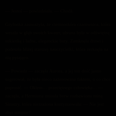
— Jesteś — powiedziała. — Chodź.
Gryfonka zauważyła, że ciemnoskóra czarownica, która
weszła w głąb swoich kwater, ubrana była w odświętną
sukienkę i ładne, eleganckie buty. Zamknęła drzwi i
podeszła bliżej starszej nauczycielki, która zerknęła na
nią pytająco.
— Powiedz — zaczęła Aurora, a jej ton dość jasno
sugerował, że była nieco zażenowana faktem, o co chce
poprosić. — Okiem… przeciętnego człowieka… —
zaczęła, a Hermiona uniosła brew rozbawiona miną
Sinistry, która niezrażona kontynuowała: — Nie jest
zbyt strojnie?