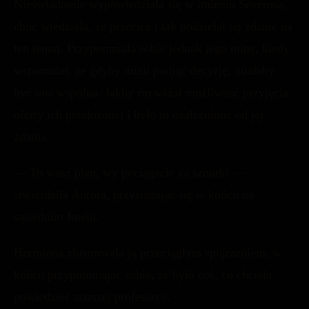
Nieświadomie wypowiedziała się w imieniu Severusa,
choć wiedziała, że przecież i tak podzielał jej zdanie na
ten temat. Przypomniała sobie jednak jego minę, kiedy
wspomniał, że gdyby mieli podjąć decyzję, miałaby
być ona wspólna. Jakby rozważał możliwość przyjęcia
oferty ich przełożonej i było to uzależnione od jej
zdania.
— To wasz plan, wy pociągacie za sznurki —
stwierdziła Aurora, przysiadając się w końcu na
sąsiednim fotelu.
Hermiona zlustrowała ją przeciągłym spojrzeniem, w
końcu przypominając sobie, że było coś, co chciała
powiedzieć starszej profesorce.