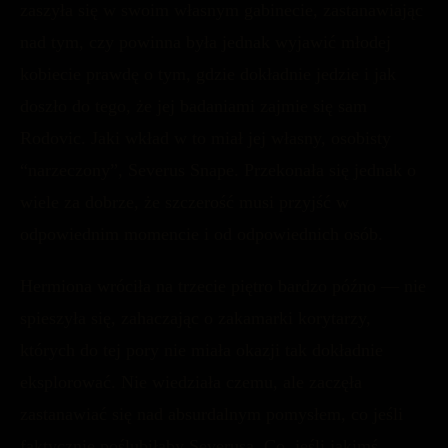
zaszyła się w swoim własnym gabinecie, zastanawiając
nad tym, czy powinna była jednak wyjawić młodej
kobiecie prawdę o tym, gdzie dokładnie jedzie i jak
doszło do tego, że jej badaniami zajmie się sam
Rodovic. Jaki wkład w to miał jej własny, osobisty
“narzeczony”, Severus Snape. Przekonała się jednak o
wiele za dobrze, że szczerość musi przyjść w
odpowiednim momencie i od odpowiednich osób.
Hermiona wróciła na trzecie piętro bardzo późno — nie
spieszyła się, zahaczając o zakamarki korytarzy,
których do tej pory nie miała okazji tak dokładnie
eksplorować. Nie wiedziała czemu, ale zaczęła
zastanawiać się nad absurdalnym pomysłem, co jeśli
faktycznie poślubiłaby Severusa. Co, jeśli jakimś