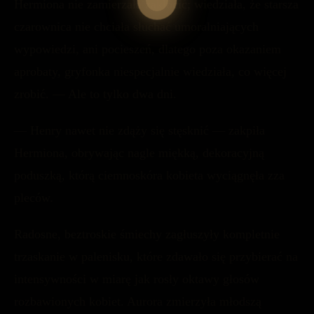
Hermiona nie zamierzała zakłócić; wiedziała, że starsza
czarownica nie chciała słuchać umoralniających
wypowiedzi, ani pocieszeń, dlatego poza okazaniem
aprobaty, gryfonka niespecjalnie wiedziała, co więcej
zrobić. — Ale to tylko dwa dni.
— Henry nawet nie zdąży się stęsknić — zakpiła
Hermiona, obrywając nagle miękką, dekoracyjną
poduszką, którą ciemnoskóra kobieta wyciągnęła zza
pleców.
Radosne, beztroskie śmiechy zagłuszyły kompletnie
trzaskanie w palenisku, które zdawało się przybierać na
intensywności w miarę jak rosły oktawy głosów
rozbawionych kobiet. Aurora zmierzyła młodszą