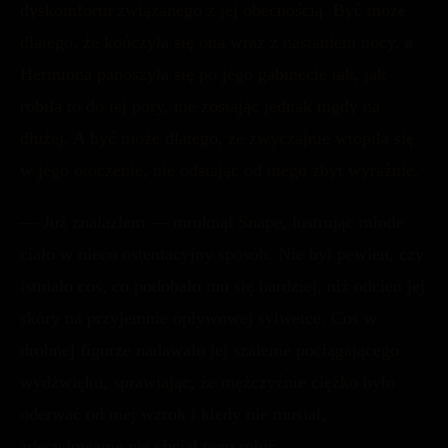
dyskomfortu związanego z jej obecnością. Być może
dlatego, że kończyła się ona wraz z nastaniem nocy, a
Hermiona panoszyła się po jego gabinecie tak, jak
robiła to do tej pory, nie zostając jednak nigdy na
dłużej. A być może dlatego, że zwyczajnie wtopiła się
w jego otoczenie, nie odstając od niego zbyt wyraźnie.
— Już znalazłem — mruknął Snape, lustrując młode
ciało w nieco ostentacyjny sposób. Nie był pewien, czy
istniało coś, co podobało mu się bardziej, niż odcień jej
skóry na przyjemnie opływowej sylwetce. Coś w
drobnej figurze nadawało jej szalenie pociągającego
wydźwięku, sprawiając, że mężczyźnie ciężko było
oderwać od niej wzrok i kiedy nie musiał,
zdecydowanie nie chciał tego robić.