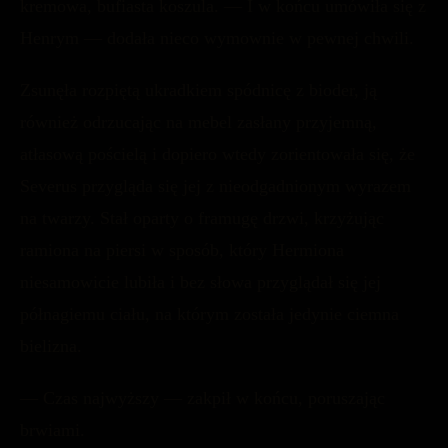
kremowa, bufiasta koszula. — I w końcu umówiła się z
Henrym — dodała nieco wymownie w pewnej chwili.
Zsunęła rozpiętą ukradkiem spódnicę z bioder, ją
również odrzucając na mebel zasłany przyjemną,
atłasową pościelą i dopiero wtedy zorientowała się, że
Severus przygląda się jej z nieodgadnionym wyrazem
na twarzy. Stał oparty o framugę drzwi, krzyżując
ramiona na piersi w sposób, który Hermiona
niesamowicie lubiła i bez słowa przyglądał się jej
półnagiemu ciału, na którym została jedynie ciemna
bielizna.
— Czas najwyższy — zakpił w końcu, poruszając
brwiami.