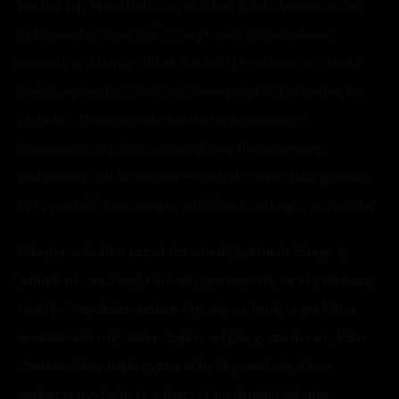
kochał jej. Wiedziała o tym, choć miała wrażenie, że
było między nimi coś, co wplątało ich niezdarne
uczucia w dziwny układ.
Układ.
Hermiona zacisnęła
pięści, opierając czoło na zimnej szybie i odetchnęła
głęboko. Dobrowolnie wdała się w romans z
Severusem, wiedząc, że to skomplikuje sprawy
związane z ich sojuszem — to była cena, jaką gotowa
była ponieść i nie mogła winić za to nikogo, poza sobą.
Stanęła w końcu przed drzwiami gabinetu Snape’a,
jednak nie nacisnęła klamki, patrząc się na nią dłuższą
chwilę. Zapukała, odsuwając się na krok, a po kilku
momentach usłyszała ciężkie odgłosy zza drzwi, które
ciemnowłosy mężczyzna uchylił przed nią nieco
zaskoczony, że to ją zobaczył po drugiej stronie.