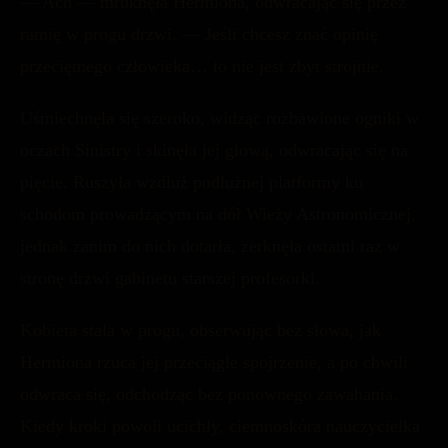
— Ach — mruknęła Hermiona, odwracając się przez
ramię w progu drzwi. — Jeśli chcesz znać opinię
przeciętnego człowieka… to nie jest zbyt strojnie.
Uśmiechnęła się szeroko, widząc rozbawione ogniki w
oczach Sinistry i skinęła jej głową, odwracając się na
pięcie. Ruszyła wzdłuż podłużnej platformy ku
schodom prowadzącym na dół Wieży Astronomicznej,
jednak zanim do nich dotarła, zerknęła ostatni raz w
stronę drzwi gabinetu starszej profesorki.
Kobieta stała w progu, obserwując bez słowa, jak
Hermiona rzuca jej przeciągłe spojrzenie, a po chwili
odwraca się, odchodząc bez ponownego zawahania.
Kiedy kroki powoli ucichły, ciemnoskóra nauczycielka