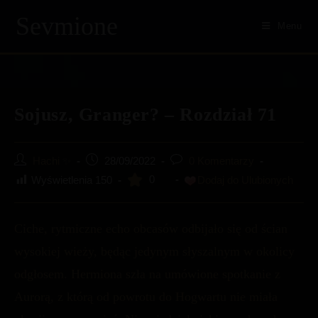
Sevmione
Menu
Skip
to
content
Sojusz, Granger? – Rozdział 71
Post
Post
Post
Hachi ✨
28/09/2022
0 Komentarzy
author:
published:
comments:
0
Wyświetlenia
150
Dodaj do Ulubionych
Ciche, rytmiczne echo obcasów odbijało się od ścian
wysokiej wieży, będąc jedynym słyszalnym w okolicy
odgłosem. Hermiona szła na umówione spotkanie z
Aurorą, z którą od powrotu do Hogwartu nie miała