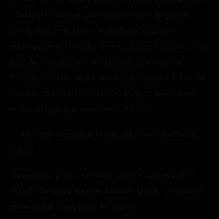
a kobiety wymieniły porozumiewawcze spojrzenie,
chwilę siedząc w ciszy i nasłuchując odgłosów
palącego się w kominku drewna. Zanim młodsza z nich
zdążyła pomyśleć nad jakąkolwiek odpowiedzią,
Sinistra pochyliła się ku niej lekko, opierając łokcie na
szczupłych udach skrytych pod grubym, ewidentnie
mało rozciągliwym materiałem sukienki.
— To kiedy zaczynacie to wszystko doprowadzać do
końca?
Niepozornie proste, niewinne pytanie zabrzęczało w
uszach Hermiony niczym donośny dzwon, na moment
oszałamiając kompletnie jej zmysły.