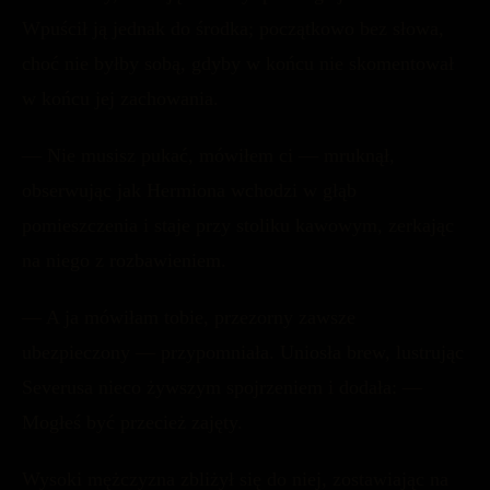
Wpuścił ją jednak do środka; początkowo bez słowa,
choć nie byłby sobą, gdyby w końcu nie skomentował
w końcu jej zachowania.
— Nie musisz pukać, mówiłem ci — mruknął,
obserwując jak Hermiona wchodzi w głąb
pomieszczenia i staje przy stoliku kawowym, zerkając
na niego z rozbawieniem.
— A ja mówiłam tobie, przezorny zawsze
ubezpieczony — przypomniała. Uniosła brew, lustrując
Severusa nieco żywszym spojrzeniem i dodała: —
Mogłeś być przecież zajęty.
Wysoki mężczyzna zbliżył się do niej, zostawiając na