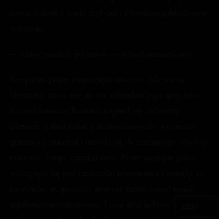
razem jednak o wiele szybciej i z bardziej pobłażliwym
wyrazem.
— Lubię patrzeć, po prostu — odparł beznamiętnie.
Nie poruszył się, obserwując uważnie, jak wzrok
Hermiony unosi się, ale nie odnajduje jego spojrzenia.
Na zaróżowionych ustach pojawił się zadziorny
uśmiech, a dłoń kobiety niespodziewanie wypuściła
granatowy materiał i uniosła się do szczupłego, bladego
ramienia. Snape zmrużył oczy, kiedy szczupłe palce
wślizgnęły się pod ramiączko biustonosza i zsunęły je
po skórze, aż sprężysty materiał luźno zawisł wokół
zgrabnego przedramienia. Lewa dłoń kobiety podążyła
CZAT