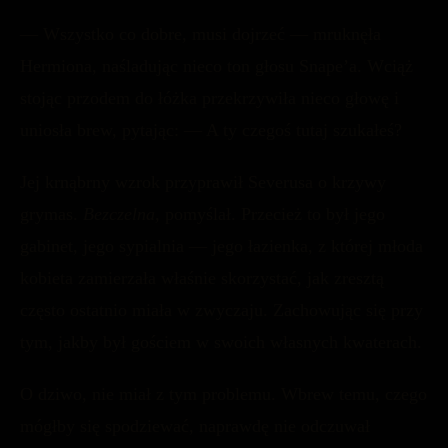
— Wszystko co dobre, musi dojrzeć — mruknęła
Hermiona, naśladując nieco ton głosu Snape’a. Wciąż
stojąc przodem do łóżka przekrzywiła nieco głowę i
uniosła brew, pytając: — A ty czegoś tutaj szukałeś?
Jej krnąbrny wzrok przyprawił Severusa o krzywy
grymas.
Bezczelna,
pomyślał. Przecież to był jego
gabinet, jego sypialnia — jego łazienka, z której młoda
kobieta zamierzała właśnie skorzystać, jak zresztą
często ostatnio miała w zwyczaju. Zachowując się przy
tym, jakby był gościem w swoich własnych kwaterach.
O dziwo, nie miał z tym problemu. Wbrew temu, czego
mógłby się spodziewać, naprawdę nie odczuwał