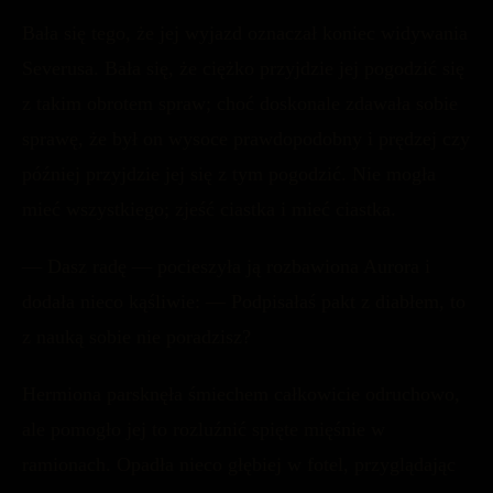
Bała się tego, że jej wyjazd oznaczał koniec widywania
Severusa. Bała się, że ciężko przyjdzie jej pogodzić się
z takim obrotem spraw; choć doskonale zdawała sobie
sprawę, że był on wysoce prawdopodobny i prędzej czy
później przyjdzie jej się z tym pogodzić. Nie mogła
mieć wszystkiego; zjeść ciastka i mieć ciastka.
— Dasz radę — pocieszyła ją rozbawiona Aurora i
dodała nieco kąśliwie: — Podpisałaś pakt z diabłem, to
z nauką sobie nie poradzisz?
Hermiona parsknęła śmiechem całkowicie odruchowo,
ale pomogło jej to rozluźnić spięte mięśnie w
ramionach. Opadła nieco głębiej w fotel, przyglądając