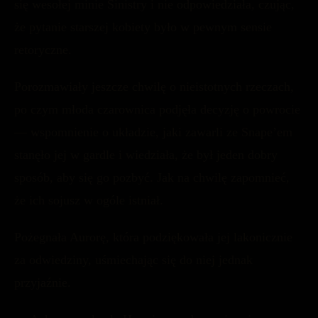
się wesołej minie Sinistry i nie odpowiedziała, czując,
że pytanie starszej kobiety było w pewnym sensie
retoryczne.
Porozmawiały jeszcze chwilę o nieistotnych rzeczach,
po czym młoda czarownica podjęła decyzję o powrocie
— wspomnienie o układzie, jaki zawarli ze Snape’em
stanęło jej w gardle i wiedziała, że był jeden dobry
sposób, aby się go pozbyć. Jak na chwilę zapomnieć,
że ich sojusz w ogóle istniał.
Pożegnała Aurorę, która podziękowała jej lakonicznie
za odwiedziny, uśmiechając się do niej jednak
przyjaźnie.