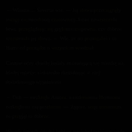
— Właśnie… Severus wie. — Jej słowa przyciągnęły
uwagę ciemnoskórej czarownicy, która zmarszczyła
brwi, przyglądając się gryfonce niepewna, czy dobrze
zrozumiała jej słowa. — Wie, że mi pomagałaś i że
Harry od początku o wszystkim wiedział.
Ciemne oczy chwilę badały zmieniającą się mimikę na
bladej twarzy, ciekawsko doszukując w niej
dodatkowego wyjaśnienia.
— Och — mruknęła Aurora, a rozbawiona Hermiona
zerknęła na nią przelotnie. — Żyjesz, więc rozumiem,
że przyjął to dobrze.
Wesoły śmiech młodej kobiety wypełnił pomieszczenie,