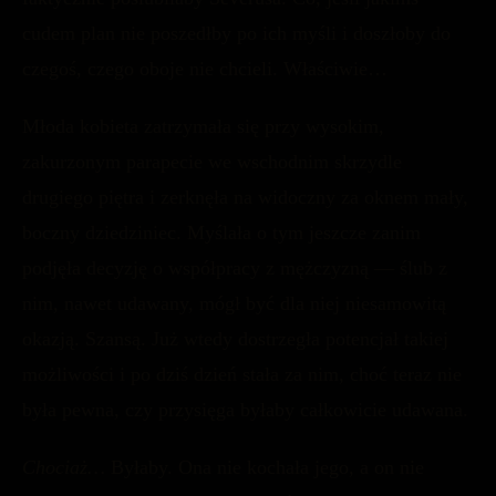
cudem plan nie poszedłby po ich myśli i doszłoby do
czegoś, czego oboje nie chcieli. Właściwie…
Młoda kobieta zatrzymała się przy wysokim,
zakurzonym parapecie we wschodnim skrzydle
drugiego piętra i zerknęła na widoczny za oknem mały,
boczny dziedziniec. Myślała o tym jeszcze zanim
podjęła decyzję o współpracy z mężczyzną — ślub z
nim, nawet udawany, mógł być dla niej niesamowitą
okazją. Szansą. Już wtedy dostrzegła potencjał takiej
możliwości i po dziś dzień stała za nim, choć teraz nie
była pewna, czy przysięga byłaby całkowicie udawana.
Chociaż…
Byłaby. Ona nie kochała jego, a on nie