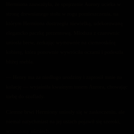
Hermiona zauważyła, że spojrzenie Aurory ucieka w
stronę drewnianego stołu w rogu pomieszczenia, na
którym Hermiona dostrzegła niewielką, udekorowaną
elegancko paczkę prezentową. Młodsza z czarownic
uniosła brew, zerkając wymownie na ciemnoskórą
kobietę, która ponownie wywróciła oczami i podeszła
bliżej mebla.
— Henry ma za niedługo urodziny i zaprosił mnie na
kolację — wyjaśniła kwaśnym tonem Aurora, chowając
torbę do szuflady.
Ciemne brwi Hermiony uniosły się w zaskoczeniu, ale
niemal natychmiast na jej ustach pojawił się szeroki,
wzruszony uśmiech.