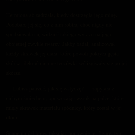
Hermiona aż zadrżała, kiedy dostrzegła jego minę.
Podobało jej się, co z nim robiła, choć nigdy nie
spodziewała się widzieć takiego wyrazu na jego
obojętnej zwykle twarzy. Jakby badał, analizował
każdy skrawek jej ciała, które powoli pokryła gęsia
skórka, ilekroć ciemne tęczówki ześlizgiwały się po jej
skórze.
— Lubisz patrzeć, jak się wstydzę? — zapytała z
cichym śmiechem, opuszczając wzrok na palce, które
mięły skrawek materiału spódnicy, który został w jej
dłoni.
Snape uniósł brew, taksując ponownie jej figurę, tym