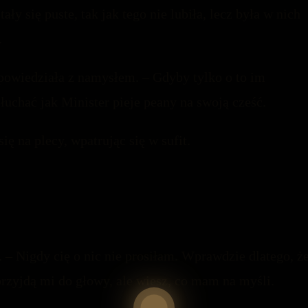
ły się puste, tak jak tego nie lubiła, lecz była w nich
.
 powiedziała z namysłem. – Gdyby tylko o to im
uchać jak Minister pieje peany na swoją cześć.
ę na plecy, wpatrując się w sufit.
 – Nigdy cię o nic nie prosiłam. Wprawdzie dlatego, ż
przyjdą mi do głowy, ale wiesz, co mam na myśli.