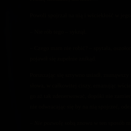
Powoli spojrzał na nią i wściekłość w jego
– Nie rób tego – syknął.
– Czego mam nie robić? – spytała, oszoło
pojawił się zupełnie znikąd.
Poruszając się sztywno usiadł, zsunąwszy n
słowa, w całkowitej ciszy, emanując wście
go aż tak zdenerwować, dopóki nie zamierz
nie odwracając się by na nią spojrzeć, ode
–
Nie pozwolę
sobą znowu w ten sposób man