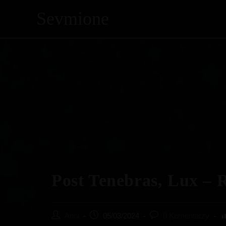
Sevmione
Skip
to
content
Post Tenebras, Lux – R
Post
Post
Post
Anni
05/03/2024
0 Komentarzy
author:
published:
comments: