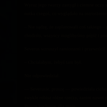
Wyraz jego twarzy zastygł i ciemne oczy sta
nutka czegoś, co wyglądało na ostrzeżenie
– Nie sądzę, że zaplanowali coś takiego –
chodziło, wszyscy moglibyśmy pójść i posł
Severus wzruszył ramionami i przewrócił si
– Chciałabym, żebyś tam był.
Nie odpowiedział.
— Severusie, proszę — powiedziała cicho.
zwykle robisz różne rzeczy, zanim nawet 
Proszę kochanie, dla mnie…