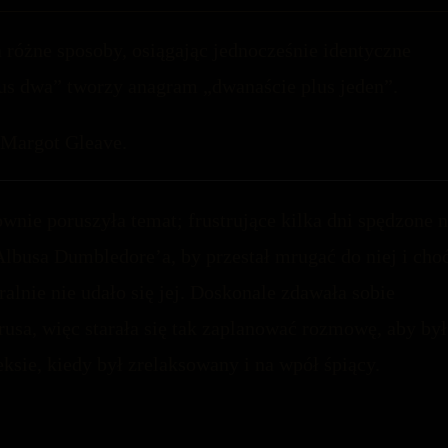
różne sposoby, osiągając jednocześnie identyczne
plus dwa” tworzy anagram „dwanaście plus jeden”.
 Margot Gleave.
wnie poruszyła temat; frustrujące kilka dni spędzone 
Albusa Dumbledore’a, by przestał mrugać do niej i cho
alnie nie udało się jej. Doskonale zdawała sobie
sa, więc starała się tak zaplanować rozmowę, aby był
eksie, kiedy był zrelaksowany i na wpół śpiący.