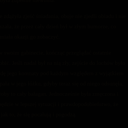
 była zupełnie niewinna.
 zdążyła zjeść śniadania, oboje nie zjedli obiadu i nie
yszała, że przez cały dzień był w złym humorze, co
miała okazji go zobaczyć.
a w swoim gabinecie, kończąc przeglądać ostatnie
bić. Jeśli nadal był na nią zły, zejście do lochów było
awdę jego komnaty pod każdym względem z wyjątkiem
ała w jego łóżku, gdyby teraz się od niego odsunęła,
yłoby to cały bałagan. Jednocześnie była zmęczona i
 będzie w lepszej sytuacji i prawdopodobieństwo, że
ak to, że się pocałują i pogodzą.