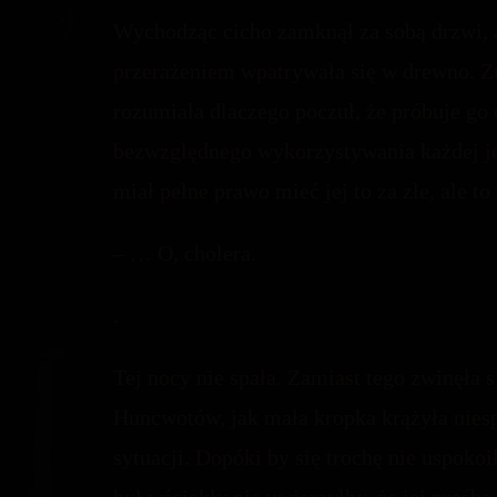
Wychodząc cicho zamknął za sobą drzwi, a
przerażeniem wpatrywała się w drewno. Zup
rozumiała dlaczego poczuł, że próbuje go 
bezwzględnego wykorzystywania każdej je
miał pełne prawo mieć jej to za złe, ale to
– … O, cholera.
.
Tej nocy nie spała. Zamiast tego zwinęła
Huncwotów, jak mała kropka krążyła niesp
sytuacji. Dopóki by się trochę nie uspokoi