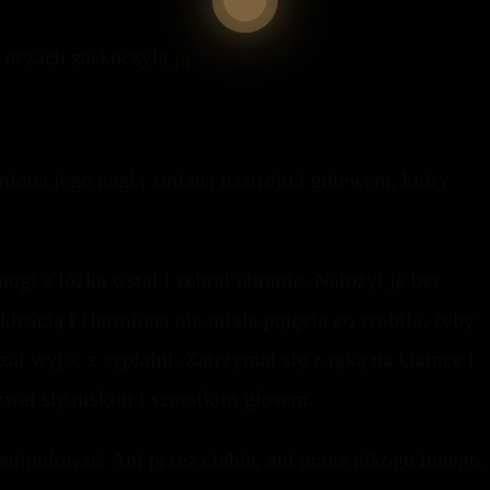
 oczach zaskoczyła ją.
miona jego nagłą zmianą nastroju i gniewem, który
ogi z łóżka wstał i zebrał ubranie. Nałożył je bez
kłością i Hermiona nie miała pojęcia co zrobiła, żeby
ał wyjść z sypialni. Zatrzymał się z ręką na klamce i
zwał się niskim i szorstkim głosem.
ipulować. Ani przez ciebie, ani przez nikogo innego.