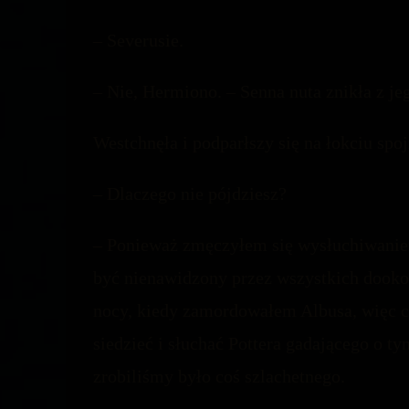
– Severusie.
– Nie, Hermiono. – Senna nuta znikła z jego
Westchnęła i podparłszy się na łokciu spoj
– Dlaczego nie pójdziesz?
– Ponieważ zmęczyłem się wysłuchiwaniem
być nienawidzony przez wszystkich dooko
nocy, kiedy zamordowałem Albusa, więc c
siedzieć i słuchać Pottera gadającego o t
zrobiliśmy było coś szlachetnego.