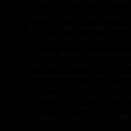
był wściekły nie uwierzyłby, że jej prośba
Następny dzień był szalenie pracowity i nie
było go na kolacji. Pocztą pantoflową usł
zdecydowanie nie wróżyło dobrze, ale nie 
Zrobiło się już późno, ale wciąż siedział
dokumenty i zastanawiając się, co teraz zro
raczej kiepskim pomysłem, ale tak napr
nazwy były teraz jej komnatami. Zawsze sp
bez wątpienia źle by to odebrał i pogorsz
rozdrażniona i wiedziała, że on wcale nie
pozabijają się nawzajem było równie duże j