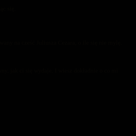
ąc się.
any na cześć Juliusza Cezara, o ile się nie mylę.
wny, jak ci się wydaje. I wiesz dokładnie o co mi