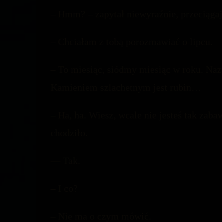
– Hmm? – zapytał niewyraźnie, przeciągaj
– Chciałam z tobą porozmawiać o lipcu.
– To miesiąc, siódmy miesiąc w roku. Nazw
Kamieniem szlachetnym jest rubin…
– Ha, ha. Wiesz, wcale nie jesteś tak zaba
chodziło.
— Tak.
– I co?
– Nie ma o czym mówić.