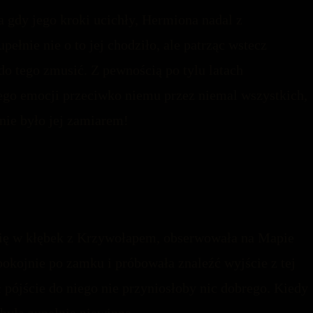
 gdy jego kroki ucichły, Hermiona nadal z
ełnie nie o to jej chodziło, ale patrząc wstecz
do tego zmusić. Z pewnością po tylu latach
go emocji przeciwko niemu przez niemal wszystkich,
 nie było jej zamiarem!
 się w kłębek z Krzywołapem, obserwowała na Mapie
okojnie po zamku i próbowała znaleźć wyjście z tej
ł pójście do niego nie przyniosłoby nic dobrego. Kiedy