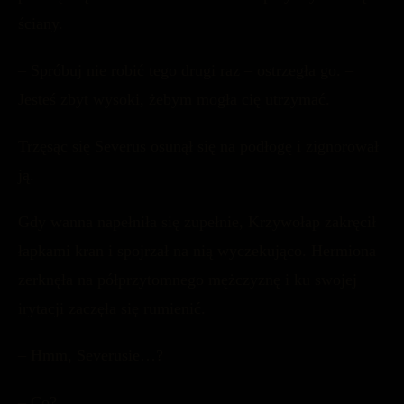
ściany.
– Spróbuj nie robić tego drugi raz – ostrzegła go. –
Jesteś zbyt wysoki, żebym mogła cię utrzymać.
Trzęsąc się Severus osunął się na podłogę i zignorował
ją.
Gdy wanna napełniła się zupełnie, Krzywołap zakręcił
łapkami kran i spojrzał na nią wyczekująco. Hermiona
zerknęła na półprzytomnego mężczyznę i ku swojej
irytacji zaczęła się rumienić.
– Hmm, Severusie…?
– Co?