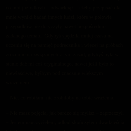
co inni już odkryli – odwarknął – i żeby przepisać dla
mnie wyniki badań innych ludzi, które w połowie
przypadków nie dotyczyły nawet bezpośrednio
zadanego tematu. Gdybyś spędziła mniej czasu na
uczeniu się na pamięć podręcznika i więcej na próbach
zrozumienia związanych z tym zasad, gdybyś była w
stanie dać mi coś oryginalnego, nawet jeśli było to
niewłaściwe, byłbym pod znacznie większym
wrażeniem.
– Nic, co robiłam, nie zrobiłoby na tobie wrażenia.
– Nie masz pojęcia, jak bardzo się mylisz – zaprzeczył.
– Jestem nauczycielem, odkąd skończyłem dwadzieścia