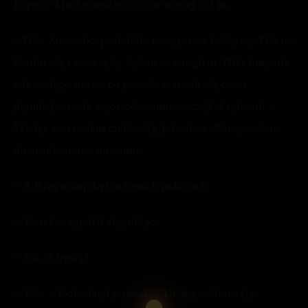
Poppy? Musi wiedzieć o tym więcej niż ja.
– Nie. Zna… bezpośrednie następstwa k-klątwy. Nie to.
Zanim się za-zaczęło, byłem… wrogiem. Nikt inny nie
wie. – Jego mowa co prawda stawała się coraz
płynniejsza, ale z powodu zimna szczękał zębami. –
Wwięc wezwałem ciebie. Ty już wiesz. Nie powiem
nic n-nikomu… nowemu.
– A Krzywołap był w twoich pokojach.
– To też – zgodził się, drżąc.
– Już ci lepiej?
– Tak. – Odetchnął powoli. – Dr-drgawki ustają.