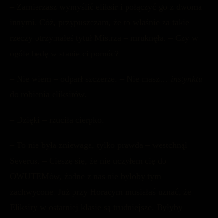
– Zamierzasz wymyślić eliksir i połączyć go z dwoma
innymi. Cóż, przypuszczam, że to właśnie za takie
rzeczy otrzymałeś tytuł Mistrza – mruknęła. – Czy w
ogóle będę w stanie ci pomóc?
– Nie wiem – odparł szczerze. – Nie masz…
instynktu
do robienia eliksirów.
– Dzięki – rzuciła cierpko.
– To nie była zniewaga, tylko prawda – westchnął
Severus. – Cieszę się, że nie uczyłem cię do
OWUTEMów, żadne z nas nie byłoby tym
zachwycone. Już przy Horacym musiałaś uznać, że
Eliksiry w ostatniej klasie są trudniejsze. Byłyby