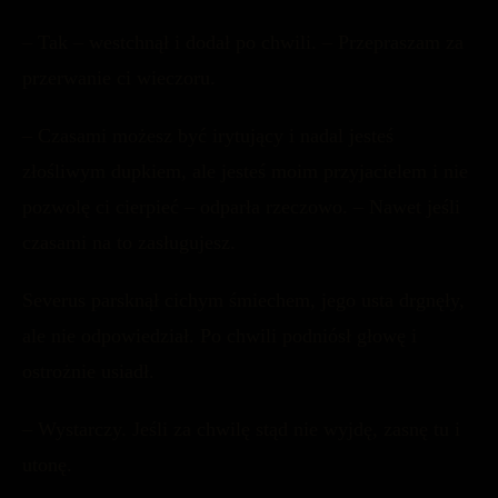
– Tak – westchnął i dodał po chwili. – Przepraszam za
przerwanie ci wieczoru.
– Czasami możesz być irytujący i nadal jesteś
złośliwym dupkiem, ale jesteś moim przyjacielem i nie
pozwolę ci cierpieć – odparła rzeczowo. – Nawet jeśli
czasami na to zasługujesz.
Severus parsknął cichym śmiechem, jego usta drgnęły,
ale nie odpowiedział. Po chwili podniósł głowę i
ostrożnie usiadł.
– Wystarczy. Jeśli za chwilę stąd nie wyjdę, zasnę tu i
utonę.