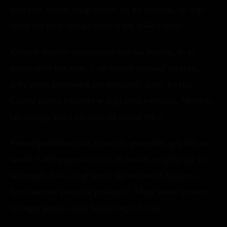
kończyn, będzie mógł dostać się do łazienki, do tego
czasu nie miał innego wyjścia jak tylko czekać.
Kolejne drżenie wstrząsnęło nim tak mocno, że aż
zadzwoniły mu zęby, a on musiał zacisnął szczękę,
żeby przez przypadek nie przygryźć sobie języka.
Czarne plamy tańczyły w jego polu widzenia, Merlinie,
tak silnego ataku nie miał od ponad roku!
Prawdopodobnie miał za swoje, pomyślał, gdy ból się
nasilił. Gdyby przyłożył się do badań, mógłby już się
wyleczyć. Cóż, mógł uczyć się na swoich błędach.
Jutro zacznie pracę na poważnie. Może nawet pozwoli
Granger pomóc, jeśli będzie tego chciała.