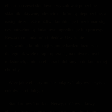
eliksir na części składowe i wyizolować potrzebne
składniki aktywne, odrzucić te, które są niepotrzebne, a
następnie znaleźć możliwe kombinacje i przekonać się,
czy potrzebne są dodatkowe ingrediencje lub procesy.
Reszta to metoda prób i błędów. Uzyskanie
niezawodnej kombinacji zajmuje bardzo dużo czasu,
dlatego tak wiele terapii opiera się na uniwersalnych
miksturach, a nie na eliksirach dobranych do konkretnej
choroby.
– Więc jakie eliksiry musisz połączyć, aby wyleczyć…
cokolwiek ci dolega?
– Standardowy Tonik na Nerwy, dość wyjątkowy
eliksir, który wspomaga regenerację mieliny i inny,