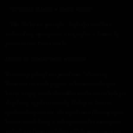
– Nie byłoby ci lepiej w ciepłej wodzie?
– Tak. Ale by nie pomogło – Stęknął z wysiłku i
zachwiał się, opierając się o nią ciężko. – Zimno, by
powstrzymać. Potem ciepło.
Dojście do łazienki trwało wieczność.
Krzywołap pobiegł tam przed nimi. Wcześniej
Hermiona nie miała pojęcia, że kot może odkręcać
krany, ale gdy weszli do środka, wielka wanna była już
do połowy wypełniona wodą. Widząc to Severus
spróbował się zaśmiać, ale wyszło mu tylko sapnięcie,
które przerodziło się w syknięcie z bólu i mężczyzna
potknął się. Hermiona ledwo zdołała przytrzymać się