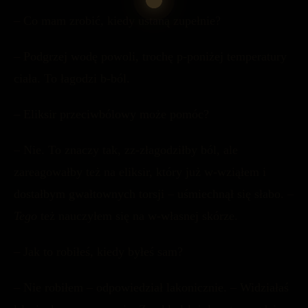
– Co mam zrobić, kiedy ustaną zupełnie?
– Podgrzej wodę powoli, trochę p-poniżej temperatury
ciała. To łagodzi b-ból.
– Eliksir przeciwbólowy może pomóc?
– Nie. To znaczy tak, zz-złagodziłby ból, ale
zareagowałby też na eliksir, który już w-wziąłem i
dostałbym gwałtownych torsji – uśmiechnął się słabo. –
Tego
też nauczyłem się na w-własnej skórze.
– Jak to robiłeś, kiedy byłeś sam?
– Nie robiłem – odpowiedział lakonicznie. – Widziałaś