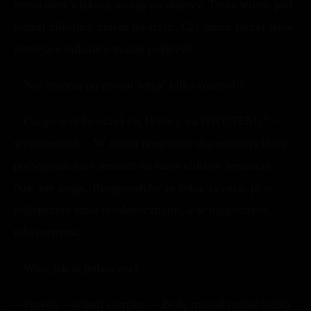
zwróciłem większą uwagę na objawy. Teraz wiem, jaki
rodzaj mikstury muszę uwarzyć. Czy może raczej jakie
istniejące mikstury muszę połączyć.
– Nie możesz po prostu wziąć kilku różnych?
– Czego u licha uczył cię Horacy na OWUTEMy? –
wymamrotał. – W moim programie dla ostatniej klasy
poświęcam cały semestr na same eliksiry lecznicze.
Nie, nie mogę. Reagowałyby ze sobą, czyniąc je w
najlepszym razie nieskutecznymi, a w najgorszym
toksycznymi.
– Więc jak je połączysz?
– Powoli – odparł cierpko. – Będę musiał rozbić każdy