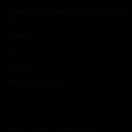
Już prawie wyszła z pokoju, kiedy zawołał stłumionym
głosem:
– Hermiono?
– Tak?
– Dziękuję ci.
– Nie ma za co, Severusie.
Dopiero leżąc zwinięta we własnym łóżku z