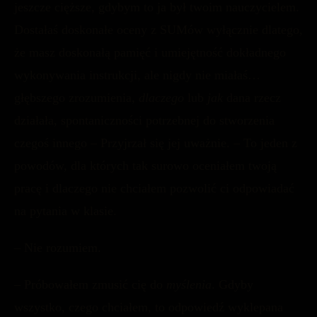
jeszcze cięższe, gdybym to ja był twoim nauczycielem.
Dostałaś doskonałe oceny z SUMów wyłącznie dlatego,
że masz doskonałą pamięć i umiejętność dokładnego
wykonywania instrukcji, ale nigdy nie miałaś…
głębszego zrozumienia,
dlaczego
lub
jak
dana rzecz
działała, spontaniczności potrzebnej do stworzenia
czegoś innego – Przyjrzał się jej uważnie. – To jeden z
powodów, dla których tak surowo oceniałem twoją
pracę i dlaczego nie chciałem pozwolić ci odpowiadać
na pytania w klasie.
– Nie rozumiem.
– Próbowałem zmusić cię do
myślenia
. Gdyby
wszystko, czego chciałem, to odpowiedź wyklepana