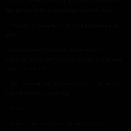
tragedii”, pierwszą rzeczą, jaką Hermiona powiedziała
mu, gdy zobaczyła go następnego wieczoru, było:
– Wszystko w porządku? – i natychmiast poczuła się
głupio.
Severus wydawał się bardziej rozbawiony niż
cokolwiek innego, bez wątpienia dlatego, że dostrzegł,
że była na siebie zła.
– Tak – odpowiedział niezobowiązująco. – Właściwie
ostatnia noc była… przydatna.
– Jak to?
– Ponieważ rozmawiałem z tobą przez cały czas,