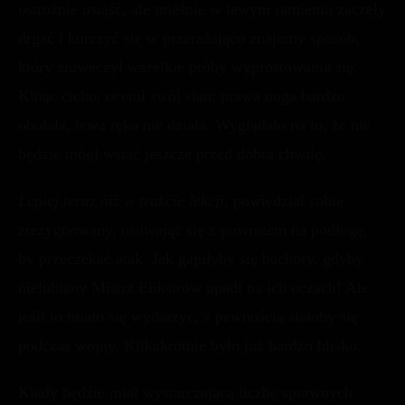
ostrożnie usiąść, ale mięśnie w lewym ramieniu zaczęły
drgać i kurczyć się w przerażająco znajomy sposób,
który zniweczył wszelkie próby wyprostowania się.
Klnąc cicho, ocenił swój stan: prawa noga bardzo
obolała, lewa ręka nie działa. Wyglądało na to, że nie
będzie mógł wstać jeszcze przed dobrą chwilę.
Lepiej teraz niż w trakcie lekcji
, powiedział sobie
zrezygnowany, osuwając się z powrotem na podłogę,
by przeczekać atak. Jak gapiłyby się bachory, gdyby
nielubiany Mistrz Eliksirów upadł na ich oczach! Ale
jeśli to miało się wydarzyć, z pewnością stałoby się
podczas wojny. Kilkakrotnie było już bardzo blisko.
Kiedy będzie miał wystarczającą liczbę sprawnych