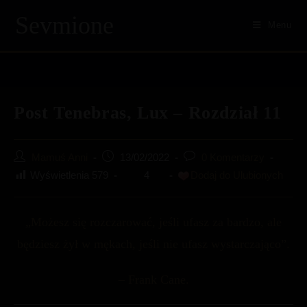
Skip
Sevmione
to
Menu
content
Post Tenebras, Lux – Rozdział 11
Post
Post
Post
Mamuś Anni
13/02/2022
0 Komentarzy
author:
published:
comments:
Wyświetlenia
579
4
Dodaj do Ulubionych
„Możesz się rozczarować, jeśli ufasz za bardzo, ale
będziesz żył w mękach, jeśli nie ufasz wystarczająco”.
– Frank Cane.