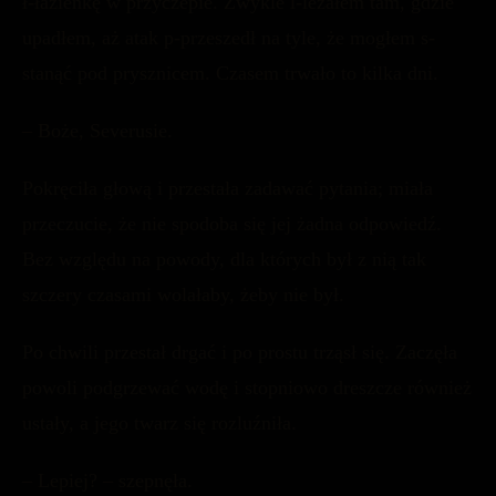
ł-łazienkę w przyczepie. Zwykle l-leżałem tam, gdzie
upadłem, aż atak p-przeszedł na tyle, że mogłem s-
stanąć pod prysznicem. Czasem trwało to kilka dni.
– Boże, Severusie.
Pokręciła głową i przestała zadawać pytania; miała
przeczucie, że nie spodoba się jej żadna odpowiedź.
Bez względu na powody, dla których był z nią tak
szczery czasami wolałaby, żeby nie był.
Po chwili przestał drgać i po prostu trząsł się. Zaczęła
powoli podgrzewać wodę i stopniowo dreszcze również
ustały, a jego twarz się rozluźniła.
– Lepiej? – szepnęła.