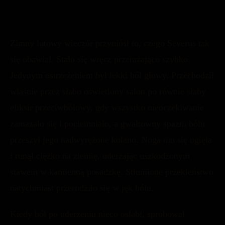
Zimny ​​lutowy wieczór przyniósł to, czego Severus tak
się obawiał. Stało się wręcz przerażająco szybko.
Jedynym ostrzeżeniem był lekki ból głowy. Przechodził
właśnie przez słabo oświetlony salon po równie słaby
eliksir przeciwbólowy, gdy wszystko nieoczekiwanie
zamazało się i pociemniało, a gwałtowny spazm bólu
przeszył jego nadwyrężone kolano. Noga mu się ugięła
i runął ciężko na ziemię, uderzając uszkodzonym
stawem w kamienną posadzkę. Stłumione przekleństwo
natychmiast przerodziło się w jęk bólu.
Kiedy ból po uderzeniu nieco osłabł, spróbował