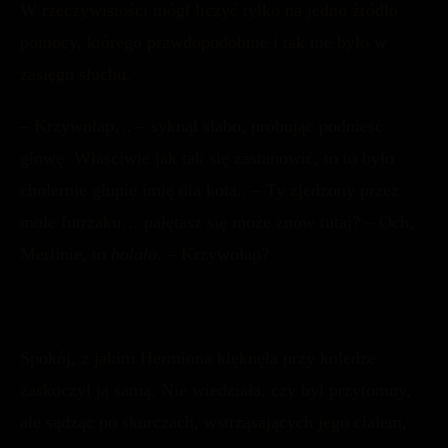
W rzeczywistości mógł liczyć tylko na jedno źródło
pomocy, którego prawdopodobnie i tak nie było w
zasięgu słuchu.
– Krzywołap… – syknął słabo, próbując podnieść
głowę. Właściwie jak tak się zastanowić, to to było
cholernie głupie imię dla kota.. – Ty zjedzony przez
mole futrzaku… pałętasz się może znów tutaj? – Och,
Merlinie, to
bolało
. – Krzywołap?
Spokój, z jakim Hermiona klęknęła przy koledze
zaskoczył ją samą. Nie wiedziała, czy był przytomny,
ale sądząc po skurczach, wstrząsających jego ciałem,