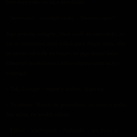
było oczywiste, co się z nim działo.
– Severusie? – zawołała cicho. – Słyszysz mnie?
Jego powieki zadrgały. Jakaś część jej zauważyła, że
jak na mężczyznę miał zaskakująco długie rzęsy, albo
po prostu odcinały się mocno od jego bladej skóry.
Otworzył przekrwione i lekko nieprzytomne oczy i
zamrugał.
– Tak, Granger – odparł z trudem, dygocząc.
– To dobrze. Musisz mi powiedzieć, co mam ci podać.
Nie wiem, co zwykle robisz.
– Eliksir – wychrypiał. – Niebieski… ten, który ci