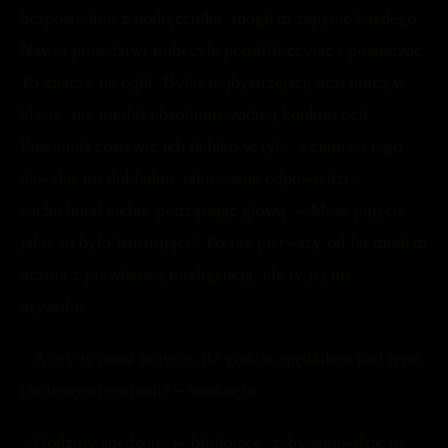
bezpośrednio z podręcznika, mogłem zapytać każdego.
Nawet prawdziwi imbecyle potrafili czytać i powtarzać.
To znaczy na ogół. Byłaś najbystrzejszą uczennicą w
klasie, nie miałaś absolutnie żadnej konkurencji.
Powinnaś zostawić ich daleko w tyle, a zamiast tego
dawałaś mi dokładnie takie same odpowiedzi –
zachichotał cicho, potrząsając głową. – Masz pojęcie,
jakie to było frustrujące? Po raz pierwszy od lat miałem
ucznia z prawdziwą inteligencją, ale ty jej
nie
używałaś
.
– A czy
ty
masz pojęcie, ile godzin spędziłam nad tymi
cholernymi esejami? – warknęła.
– Godziny spędzone w bibliotece, żeby sprawdzić to,