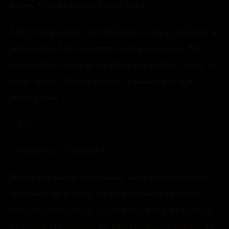
dałem. Wysoka szafka. Górna półka.
Mówił niewyraźnie, ale Hermiona z ulgą stwierdziła, że
wydawał się być świadomy swojego otoczenia. Nie
miała ochoty leczyć go na ślepo, nie wiedząc nawet, od
czego zacząć. Wyjęła butelkę i pokazała mu, a on
skinął głową.
– Ile?
– Wszystko – wychrypiał.
Biorąc pod uwagę małe dawki, które jej zaordynował,
wydawało się to dużo, ale nie próbowała się kłócić.
Odkorkowała butelkę, wsunęła rękę pod jego ramiona,
by pomóc mu podnieść głowę i przystawiła butelkę do