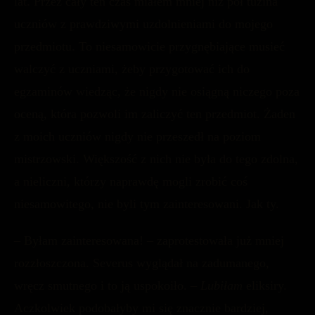
lat. Przez cały ten czas miałem mniej niż pół tuzina
uczniów z prawdziwymi uzdolnieniami do mojego
przedmiotu. To niesamowicie przygnębiające musieć
walczyć z uczniami, żeby przygotować ich do
egzaminów wiedząc, że nigdy nie osiągną niczego poza
oceną, która pozwoli im zaliczyć ten przedmiot. Żaden
z moich uczniów nigdy nie przeszedł na poziom
mistrzowski. Większość z nich nie była do tego zdolna,
a nieliczni, którzy naprawdę mogli zrobić coś
niesamowitego, nie byli tym zainteresowani. Jak ty.
– Byłam zainteresowana! – zaprotestowała już mniej
rozzłoszczona. Severus wyglądał na zadumanego,
wręcz smutnego i to ją uspokoiło. –
Lubiłam
eliksiry.
Aczkolwiek podobałyby mi się znacznie bardziej,