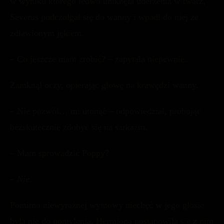
w wyniku którego ledwo uniknęła uderzenia w twarz,
Severus podczołgał się do wanny i wpadł do niej ze
zdławionym jękiem.
– Co jeszcze mam zrobić? – zapytała niepewnie.
Zamknął oczy, opierając głowę na krawędzi wanny.
– Nie pozwól… mi utonąć – odpowiedział, próbując
bezskutecznie zdobyć się na sarkazm.
– Mam sprowadzić Poppy?
–
Nie
.
Pomimo niewyraźnej wymowy niechęć w jego głosie
była nie do pomylenia. Hermiona postanowiła się z nim