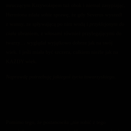
mruczącym Krzywołapem tuż obok i niemal zasypiając,
Hermiona zdała sobie sprawę, że gdy Severus wyszedł
z wanny, ze spływającą po nim wodą i
przyklejonym do
ciała
ubraniem, z włosami również przylegającymi do ​​
twarzy… wyglądał wyjątkowo dobrze jak na swój
wiek. I jeśli miała być szczera, całkiem nieźle jak na
KAŻDY wiek.
Naprawdę potrzebuję jakiegoś życia towarzyskiego.
Pomimo tego, że postanowiła „nie robić z tego