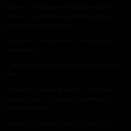
drgawek. – Dlaczego powstrzymałeś mnie przed
lewitacją? – zaciekawiła się, uznawszy, że skoro
mówił, to wciąż był przytomny.
– Myślałem… byłoby zabawne… zmusić cię do n-
noszenia mnie.
– Jak jesteś w takim stanie, nie potrafisz przekonująco
kłamać.
– Lewitacja… pogarsza sprawę. Nie… iem czemu.
Przekonałem się… kilka razy. Poppy robiła… by
pomóc mnie l-leczyć.
– Więc dlaczego nie pozwolisz mi teraz ściągnąć