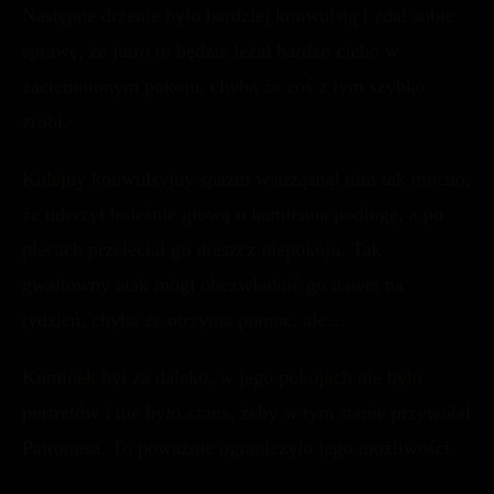
Następne drżenie było bardziej konwulsją i zdał sobie
sprawę, że jutro to będzie leżał bardzo cicho w
zaciemnionym pokoju, chyba że coś z tym szybko
zrobi.
Kolejny konwulsyjny spazm wstrząsnął nim tak mocno,
że uderzył boleśnie głową o kamienną podłogę, a po
plecach przeleciał go dreszcz niepokoju. Tak
gwałtowny atak mógł obezwładnić go nawet na
tydzień, chyba że otrzyma pomoc, ale…
Kominek był za daleko, w jego pokojach nie było
portretów i nie było szans, żeby w tym stanie przywołał
Patronusa. To poważnie ograniczyło jego możliwości.