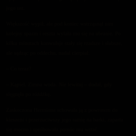
jego ust.
Większość wypił, ale pod koniec wstrząsnął nim
kolejny spazm i reszta wylała mu się na ubranie. Po
kilku minutach konwulsje stały się rzadsze i słabsze,
ale sądząc po oddechu, nadal cierpiał.
– Co teraz?
– Kąpiel. Zimna woda.
Nie
lewituj – dodał, gdy
sięgnęła po różdżkę.
Zaskoczona Hermiona schowała ją z powrotem do
kieszeni i przerzuciwszy jego ramię na barki, zaparła
się mocno i spróbowała pomóc mu wstać.