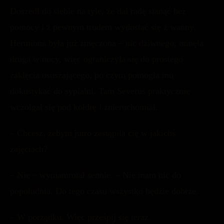
Doszedł do siebie na tyle, że dał radę stanąć bez
pomocy i z pewnym trudem wydostać się z wanny.
Hermiona była już zmęczona – nic dziwnego, minęła
druga w nocy, więc ograniczyła się do prostego
zaklęcia osuszającego, po czym pomogła mu
dokuśtykać do sypialni. Tam Severus praktycznie
wczołgał się pod kołdrę i znieruchomiał.
– Chcesz, żebym jutro zastąpiła cię w jakichś
zajęciach?
– Nie – wymamrotał sennie. – Nie mam nic do
popołudnia. Do tego czasu wszystko będzie dobrze.
– W porządku. Więc prześpij się teraz.