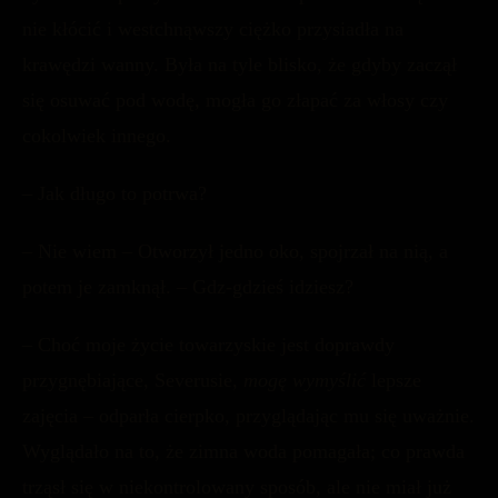
nie kłócić i westchnąwszy ciężko przysiadła na
krawędzi wanny. Była na tyle blisko, że gdyby zaczął
się osuwać pod wodę, mogła go złapać za włosy czy
cokolwiek innego.
– Jak długo to potrwa?
– Nie wiem – Otworzył jedno oko, spojrzał na nią, a
potem je zamknął. – Gdz-gdzieś idziesz?
– Choć moje życie towarzyskie jest doprawdy
przygnębiające, Severusie,
mogę wymyślić
lepsze
zajęcia – odparła cierpko, przyglądając mu się uważnie.
Wyglądało na to, że zimna woda pomagała; co prawda
trząsł się w niekontrolowany sposób, ale nie miał już