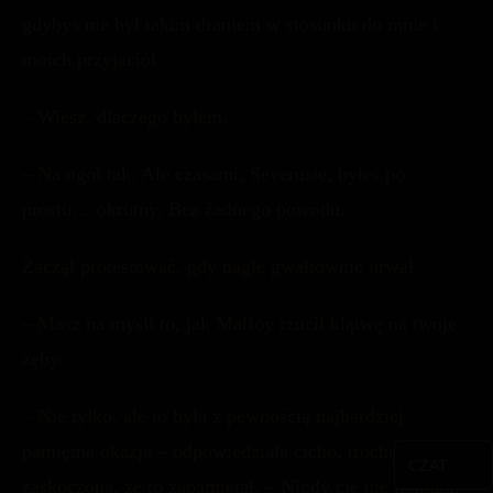
gdybyś nie był takim draniem w stosunku do mnie i
moich przyjaciół.
– Wiesz, dlaczego byłem.
– Na ogół tak. Ale czasami, Severusie, byłeś po
prostu… okrutny. Bez żadnego powodu.
Zaczął protestować, gdy nagle gwałtownie urwał.
– Masz na myśli to, jak Malfoy rzucił klątwę na twoje
zęby.
– Nie tylko, ale to była z pewnością najbardziej
pamiętna okazja – odpowiedziała cicho, trochę
CZAT
zaskoczona, że ​​to zapamiętał. – Nigdy cię nie lubiłam,