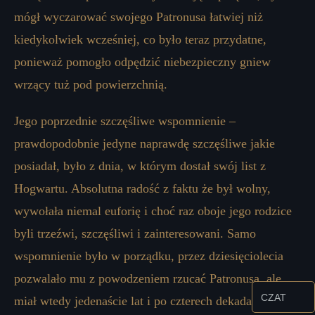
mógł wyczarować swojego Patronusa łatwiej niż
kiedykolwiek wcześniej, co było teraz przydatne,
ponieważ pomogło odpędzić niebezpieczny gniew
wrzący tuż pod powierzchnią.
Jego poprzednie szczęśliwe wspomnienie –
prawdopodobnie jedyne naprawdę szczęśliwe jakie
posiadał, było z dnia, w którym dostał swój list z
Hogwartu. Absolutna radość z faktu że był wolny,
wywołała niemal euforię i choć raz oboje jego rodzice
byli trzeźwi, szczęśliwi i zainteresowani. Samo
wspomnienie było w porządku, przez dziesięciolecia
pozwalało mu z powodzeniem rzucać Patronusa, ale
CZAT
miał wtedy jedenaście lat i po czterech dekadach piekła