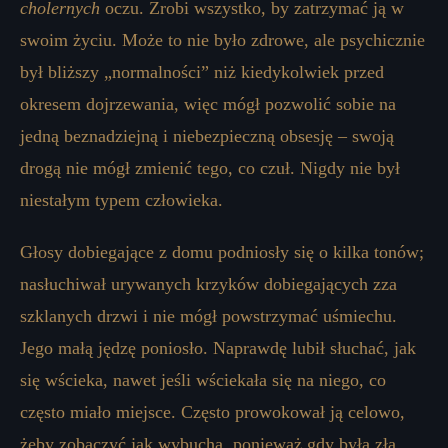
cholernych
oczu. Zrobi wszystko, by zatrzymać ją w
swoim życiu. Może to nie było zdrowe, ale psychicznie
był bliższy „normalności” niż kiedykolwiek przed
okresem dojrzewania, więc mógł pozwolić sobie na
jedną beznadziejną i niebezpieczną obsesję – swoją
drogą nie mógł zmienić tego, co czuł. Nigdy nie był
niestałym typem człowieka.
Głosy dobiegające z domu podniosły się o kilka tonów;
nasłuchiwał urywanych krzyków dobiegających zza
szklanych drzwi i nie mógł powstrzymać uśmiechu.
Jego małą jędzę poniosło. Naprawdę lubił słuchać, jak
się wścieka, nawet jeśli wściekała się na niego, co
często miało miejsce. Często prowokował ją celowo,
żeby zobaczyć jak wybucha, ponieważ gdy była zła