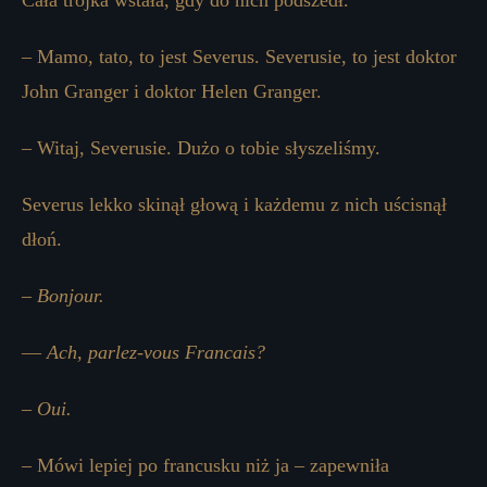
Cała trójka wstała, gdy do nich podszedł.
– Mamo, tato, to jest Severus. Severusie, to jest doktor
John Granger i doktor Helen Granger.
– Witaj, Severusie. Dużo o tobie słyszeliśmy.
Severus lekko skinął głową i każdemu z nich uścisnął
dłoń.
–
Bonjour.
—
Ach, parlez-vous Francais?
–
Oui.
– Mówi lepiej po francusku niż ja – zapewniła