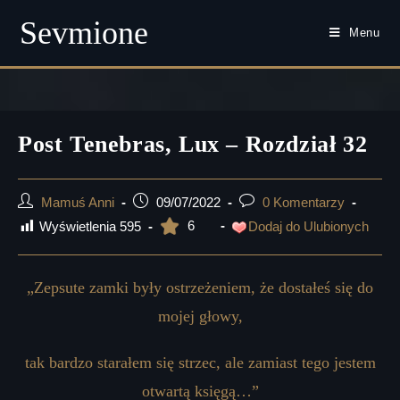
Sevmione
Menu
Skip
to
content
Post Tenebras, Lux – Rozdział 32
Post
Post
Post
Mamuś Anni
09/07/2022
0 Komentarzy
author:
published:
comments:
6
Wyświetlenia
595
Dodaj do Ulubionych
„Zepsute zamki były ostrzeżeniem, że dostałeś się do
mojej głowy,
tak bardzo starałem się strzec, ale zamiast tego jestem
otwartą księgą…”