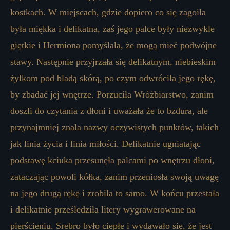
kostkach. W miejscach, gdzie dopiero co się zagoiła
była miękka i delikatna, zaś jego palce były niezwykle
giętkie i Hermiona pomyślała, że ​​mogą mieć podwójne
stawy. Następnie przyjrzała się delikatnym, niebieskim
żyłkom pod bladą skórą, po czym odwróciła jego rękę,
by zbadać jej wnętrze. Porzuciła Wróżbiarstwo, zanim
doszli do czytania z dłoni i uważała że ​​to bzdura, ale
przynajmniej znała nazwy oczywistych punktów, takich
jak linia życia i linia miłości. Delikatnie ugniatając
podstawę kciuka przesunęła palcami po wnętrzu dłoni,
zataczając powoli kółka, zanim przeniosła swoją uwagę
na jego drugą rękę i zrobiła to samo. W końcu przestała
i delikatnie prześledziła litery wygrawerowane na
pierścieniu. Srebro było ciepłe i wydawało się, że jest