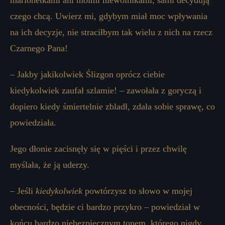
marionetkami ani moimi niewolnikami, sami decydują
czego chcą. Uwierz mi, gdybym miał moc wpływania
na ich decyzje, nie straciłbym tak wielu z nich na rzecz
Czarnego Pana!
– Jakby jakikolwiek Ślizgon oprócz ciebie
kiedykolwiek zaufał szlamie! – zawołała z goryczą i
dopiero kiedy śmiertelnie zbladł, zdała sobie sprawę, co
powiedziała.
Jego dłonie zacisnęły się w pięści i przez chwilę
myślała, że ​​ją uderzy.
– Jeśli
kiedykolwiek
powtórzysz to słowo w mojej
obecności, będzie ci bardzo przykro – powiedział w
końcu bardzo niebezpiecznym tonem, którego nigdy