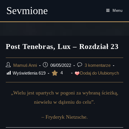
Sevmione
Menu
Skip
to
content
Post Tenebras, Lux – Rozdział 23
Post
Post
Post
Mamuś Anni
06/05/2022
3 komentarze
author:
published:
comments:
4
Wyświetlenia
619
Dodaj do Ulubionych
„Wielu jest upartych w pogoni za wybraną ścieżką,
niewielu w dążeniu do celu”.
– Fryderyk Nietzsche.