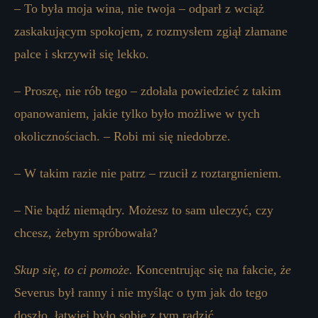
– To była moja wina, nie twoja – odparł z wciąż
zaskakującym spokojem, z rozmysłem zgiął złamane
palce i skrzywił się lekko.
– Proszę, nie rób tego – zdołała powiedzieć z takim
opanowaniem, jakie tylko było możliwe w tych
okolicznościach. – Robi mi się niedobrze.
– W takim razie nie patrz – rzucił z roztargnieniem.
– Nie bądź niemądry. Możesz to sam uleczyć, czy
chcesz, żebym spróbowała?
Skup się, to ci pomoże.
Koncentrując się na fakcie,
że
Severus był ranny i nie myśląc o tym jak do tego
doszło, łatwiej było sobie z tym radzić.