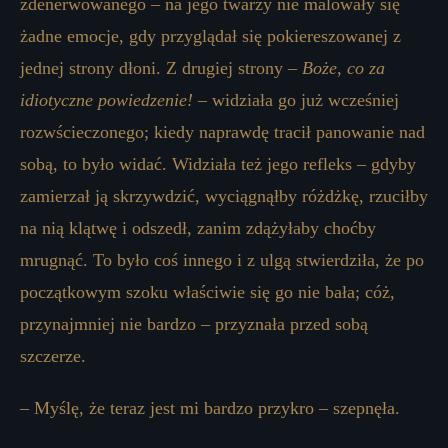
zdenerwowanego – na jego twarzy nie malowały się
żadne emocje, gdy przyglądał się pokiereszowanej z
jednej strony dłoni. Z drugiej strony –
Boże, co za
idiotyczne powiedzenie!
– widziała go już wcześniej
rozwścieczonego; kiedy naprawdę tracił panowanie nad
sobą, to było widać. Widziała też jego refleks – gdyby
zamierzał ją skrzywdzić, wyciągnąłby różdżkę, rzuciłby
na nią klątwę i odszedł, zanim zdążyłaby choćby
mrugnąć. To było coś innego i z ulgą stwierdziła, że ​​po
początkowym szoku właściwie się go nie bała; cóż,
przynajmniej nie bardzo – przyznała przed sobą
szczerze.
– Myślę, że teraz jest mi bardzo przykro – szepnęła.