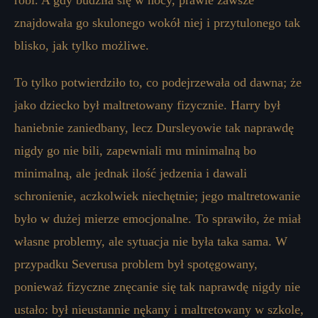
robi. A gdy budziła się w nocy, prawie zawsze
znajdowała go skulonego wokół niej i przytulonego tak
blisko, jak tylko możliwe.
To tylko potwierdziło to, co podejrzewała od dawna; że
jako dziecko był maltretowany fizycznie. Harry był
haniebnie zaniedbany, lecz Dursleyowie tak naprawdę
nigdy go nie bili, zapewniali mu minimalną bo
minimalną, ale jednak ilość jedzenia i dawali
schronienie, aczkolwiek niechętnie; jego maltretowanie
było w dużej mierze emocjonalne. To sprawiło, że miał
własne problemy, ale sytuacja nie była taka sama. W
przypadku Severusa problem był spotęgowany,
ponieważ fizyczne znęcanie się tak naprawdę nigdy nie
ustało: był nieustannie nękany i maltretowany w szkole,