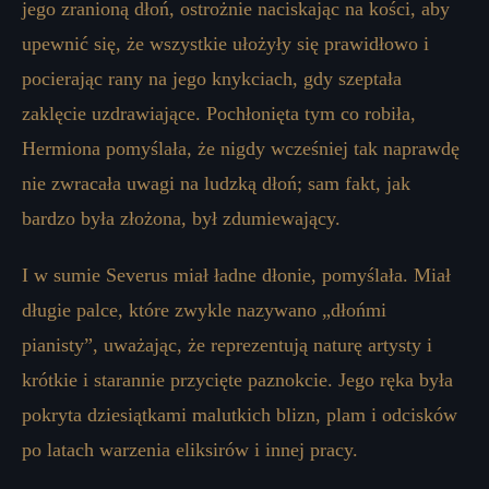
jego zranioną dłoń, ostrożnie naciskając na kości, aby
upewnić się, że wszystkie ułożyły się prawidłowo i
pocierając rany na jego knykciach, gdy szeptała
zaklęcie uzdrawiające. Pochłonięta tym co robiła,
Hermiona pomyślała, że ​​nigdy wcześniej tak naprawdę
nie zwracała uwagi na ludzką dłoń; sam fakt, jak
bardzo była złożona, był zdumiewający.
I w sumie Severus miał ładne dłonie, pomyślała. Miał
długie palce, które zwykle nazywano „dłońmi
pianisty”, uważając, że reprezentują naturę artysty i
krótkie i starannie przycięte paznokcie. Jego ręka była
pokryta dziesiątkami malutkich blizn, plam i odcisków
po latach warzenia eliksirów i innej pracy.