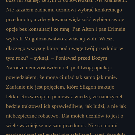
dasz
mi szansę, żebym ci odpowiedział.
Nie
kłamałem.
Nie kazałem żadnemu uczniowi wybrać konkretnego
przedmiotu, a zdecydowana większość wybiera swoje
opcje bez konsultacji ze mną. Pan Alton i pan Erlmein
wybrali Mugoloznawstwo z własnej woli. Wiesz,
dlaczego wszyscy biorą pod uwagę twój przedmiot w
tym roku? – syknął. – Ponieważ przed Bożym
Narodzeniem zostawiłem ich pod twoją opieką i
powiedziałem, że mogą ci ufać tak samo jak mnie.
Zaufanie nie jest pojęciem, które Ślizgon traktuje
lekko. Rozważają to ponieważ wiedzą, że nauczyciel
będzie traktował ich sprawiedliwie, jak ludzi, a nie jak
niebezpieczne robactwo. Dla moich uczniów to jest o
wiele ważniejsze niż sam przedmiot. Nie są moimi