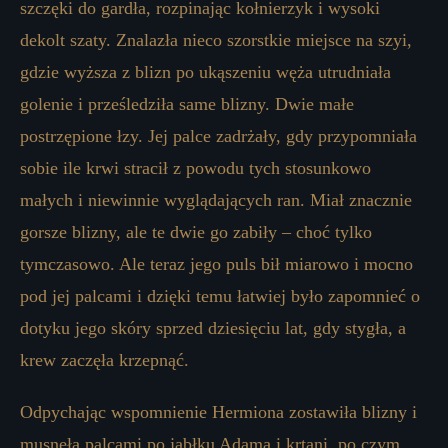
szczęki do gardła, rozpinając kołnierzyk i wysoki
dekolt szaty. Znalazła nieco szorstkie miejsce na szyi,
gdzie wyższa z blizn po ukąszeniu węża utrudniała
golenie i prześledziła same blizny. Dwie małe
postrzępione łzy. Jej palce zadrżały, gdy przypomniała
sobie ile krwi stracił z powodu tych stosunkowo
małych i niewinnie wyglądających ran. Miał znacznie
gorsze blizny, ale te dwie go zabiły – choć tylko
tymczasowo. Ale teraz jego puls bił miarowo i mocno
pod jej palcami i dzięki temu łatwiej było zapomnieć o
dotyku jego skóry sprzed dziesięciu lat, gdy stygła, a
krew zaczęła krzepnąć.
Odpychając wspomnienie Hermiona zostawiła blizny i
musnęła palcami po jabłku Adama i krtani, po czym