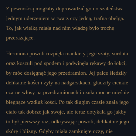
Z pewnością mogłaby doprowadzić go do szaleństwa
jednym uderzeniem w twarz czy jedną, trafną obelgą.
To, jak wielką miała nad nim władzę było trochę
przerażające.
Hermiona powoli rozpięła mankiety jego szaty, surduta
oraz koszuli pod spodem i podwinęła rękawy do łokci,
by móc dosięgnąć jego przedramion. Jej palce śledziły
delikatne kości i żyły na nadgarstkach, gładziły cienkie
czarne włosy na przedramionach i czuła mocne mięśnie
biegnące wzdłuż kości. Po tak długim czasie znała jego
ciało tak dobrze jak swoje, ale teraz dotykała go jakby
to był pierwszy raz, odkrywając powoli, delikatnie jego
skórę i blizny. Gdyby miała zamknięte oczy, nie