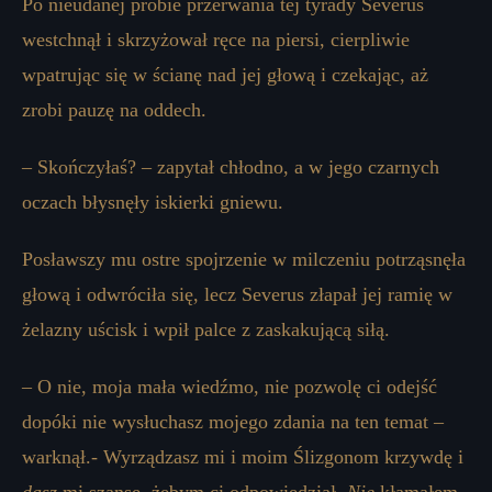
Po nieudanej próbie przerwania tej tyrady Severus
westchnął i skrzyżował ręce na piersi, cierpliwie
wpatrując się w ścianę nad jej głową i czekając, aż
zrobi pauzę na oddech.
– Skończyłaś? – zapytał chłodno, a w jego czarnych
oczach błysnęły iskierki gniewu.
Posławszy mu ostre spojrzenie w milczeniu potrząsnęła
głową i odwróciła się, lecz Severus złapał jej ramię w
żelazny uścisk i wpił palce z zaskakującą siłą.
– O nie, moja mała wiedźmo, nie pozwolę ci odejść
dopóki nie wysłuchasz mojego zdania na ten temat –
warknął.- Wyrządzasz mi i moim Ślizgonom krzywdę i