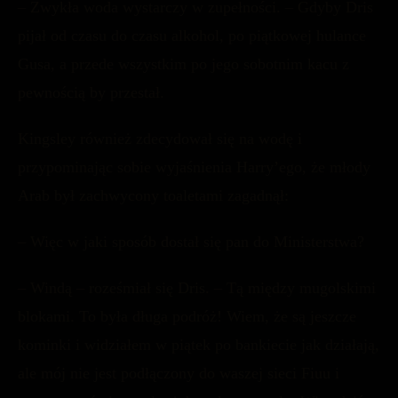
– Zwykła woda wystarczy w zupełności. – Gdyby Dris
pijał od czasu do czasu alkohol, po piątkowej hulance
Gusa, a przede wszystkim po jego sobotnim kacu z
pewnością by przestał.
Kingsley również zdecydował się na wodę i
przypominając sobie wyjaśnienia Harry’ego, że młody
Arab był zachwycony toaletami zagadnął:
– Więc w jaki sposób dostał się pan do Ministerstwa?
– Windą – roześmiał się Dris. – Tą między mugolskimi
blokami. To była długa podróż! Wiem, że są jeszcze
kominki i widziałem w piątek po bankiecie jak działają,
ale mój nie jest podłączony do waszej sieci Fiuu i