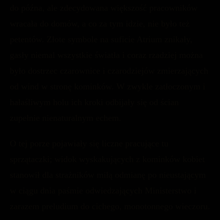
do późna, ale zdecydowana większość pracowników
wracała do domów, a co za tym idzie, nie było też
petentów. Złote symbole na suficie Atrium znikały,
gasły niemal wszystkie światła i coraz rzadziej można
było dostrzec czarownice i czarodziejów zmierzających
od wind w stronę kominków. W zwykle zatłoczonym i
hałaśliwym holu ich kroki odbijały się od ścian
zupełnie nienaturalnym echem.
O tej porze pojawiały się liczne pracujące tu
sprzątaczki; widok wyskakujących z kominków kobiet
stanowił dla strażników miłą odmianę po nieustającym
w ciągu dnia paśmie odwiedzających Ministerstwo i
zarazem preludium do cichego, monotonnego wieczoru.