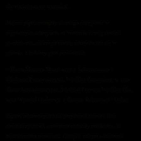
nie chcieć już go wypuścić.
Mijane piętra mrugały do niego przyjaźnie w
regularnych odstępach, aż wreszcie dźwig zwolnił
gwałtownie, od czego trochę zakręciło mu się w
głowie, a kobiecy głos powiedział:
– Biuro Ministra Magii wraz z Sekretariatem i
Służbami Pomocniczymi, Wydział Personalny, w tym
Biura Administracyjne, Wydział Prawny, Wydział Płac
oraz Wydział Osobowy, z Biurem Rejestracji i Usług.
Zgrzyt odsuwanych krat przytłumił słowa i Dris
zmarszczył brwi, a nozdrza zadrżały mu lekko.
To
będzie trzeba naprawić.
Cierpiał na tym wizerunek