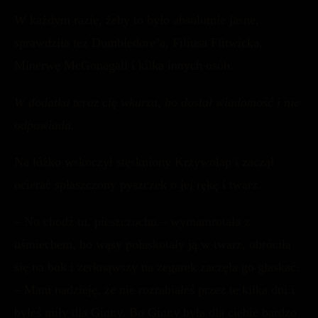
W każdym razie, żeby to było absolutnie jasne,
sprawdziła też Dumbledore’a, Filiusa Flitwicka,
Minerwę McGonagall i kilka innych osób.
W dodatku teraz cię wkurza, bo dostał wiadomość i nie
odpowiada.
Na łóżko wskoczył stęskniony Krzywołap i zaczął
ocierać spłaszczony pyszczek o jej rękę i twarz.
– No chodź tu, pieszczochu – wymamrotała z
uśmiechem, bo wąsy połaskotały ją w twarz, obróciła
się na bok i zerknąwszy na zegarek zaczęła go głaskać.
– Mam nadzieję, że nie rozrabiałeś przez te kilka dni i
byłeś miły dla Ginny. Bo Ginny była dla ciebie bardzo