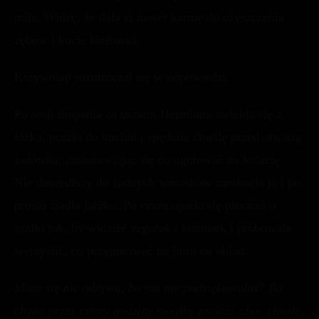
miła. Widzę, że dała ci nawet karmę do czyszczenia
zębów i kocie kiełbaski.
Krzywołap rozmruczał się w odpowiedzi.
Po sesji drapania za uszami Hermiona zwlekła się z
łóżka, poszła do kuchni i spędziła chwilę przed otwartą
lodówką, zastanawiając się co ugotować na kolację.
Nie doszedłszy do żadnych wniosków zamknęła ją i po
prostu zjadła jabłko. Po czym oparła się plecami o
szafki tak, by widzieć zegarek i kominek i próbowała
wymyślić, co przygotować na jutro na obiad.
Może się nie odzywa, bo mu nie podziękowałaś? Bo
chyba przez cztery godziny mógłby znaleźć choć chwilę,