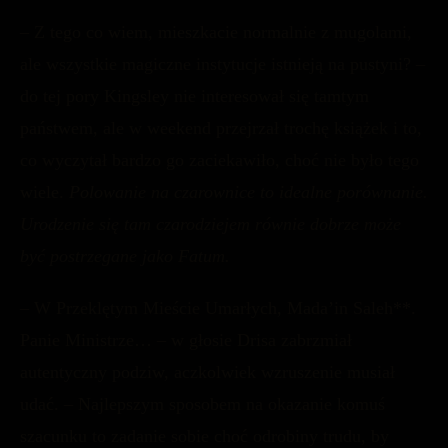
– Z tego co wiem, mieszkacie normalnie z mugolami,
ale wszystkie magiczne instytucje istnieją na pustyni? –
do tej pory Kingsley nie interesował się tamtym
państwem, ale w weekend przejrzał trochę książek i to,
co wyczytał bardzo go zaciekawiło, choć nie było tego
wiele.
Polowanie na czarownice to idealne porównanie.
Urodzenie się tam czarodziejem równie dobrze może
być postrzegane jako Fatum.
– W Przeklętym Mieście Umarłych, Mada’in Saleh**.
Panie Ministrze… – w głosie Drisa zabrzmiał
autentyczny podziw, aczkolwiek wzruszenie musiał
udać. – Najlepszym sposobem na okazanie komuś
szacunku to zadanie sobie choć odrobiny trudu, by