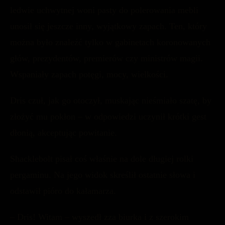
ledwie uchwytnej woni pasty do polerowania mebli
unosił się jeszcze inny, wyjątkowy zapach. Ten, który
można było znaleźć tylko w gabinetach koronowanych
głów, prezydentów, premierów czy ministrów magii.
Wspaniały zapach potęgi, mocy, wielkości.
Dris czuł, jak go otoczył, muskając nieśmiało szatę, by
złożyć mu pokłon – w odpowiedzi uczynił krótki gest
dłonią, akceptując powitanie.
Shacklebolt pisał coś właśnie na dole długiej rolki
pergaminu. Na jego widok skreślił ostatnie słowa i
odstawił pióro do kałamarza.
– Dris! Witam – wyszedł zza biurka i z szerokim