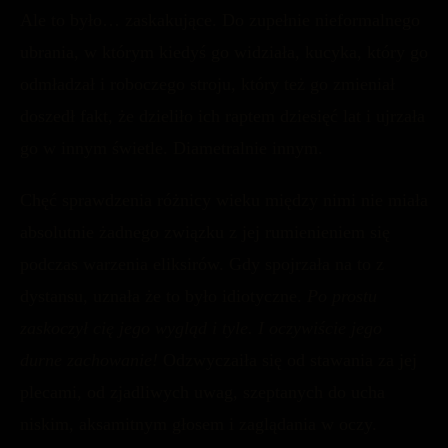
Ale to było… zaskakujące. Do zupełnie nieformalnego
ubrania, w którym kiedyś go widziała, kucyka, który go
odmładzał i roboczego stroju, który też go zmieniał
doszedł fakt, że dzieliło ich raptem dziesięć lat i ujrzała
go w innym świetle. Diametralnie innym.
Chęć sprawdzenia różnicy wieku między nimi nie miała
absolutnie żadnego związku z jej rumienieniem się
podczas warzenia eliksirów. Gdy spojrzała na to z
dystansu, uznała że to było idiotyczne.
Po prostu
zaskoczył cię jego wygląd i tyle. I oczywiście jego
durne zachowanie!
Odzwyczaiła się od stawania za jej
plecami, od zjadliwych uwag, szeptanych do ucha
niskim, aksamitnym głosem i zaglądania w oczy.