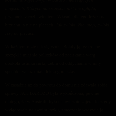
kostiumie kąpielowym w bardzo interesujących
miejscach. Których na szczęście nikt nie ogląda,
prychnęła z rozbawieniem. Właśnie dlatego leżała na
brzuchu, a nie na plecach.
Jak zwłoki. Nie, stop, zwłoki
leżą na plecach.
W każdym razie tak się czuła. Bolały ją też trochę
szczęki i mięśnie policzków od zaciskania warg
dookoła ustnika rurki, żebra od oddychania w inny
sposób i wciąż miała lekką gorączkę.
W zasadzie aż do powrotu do domu nie zdawała sobie
sprawy JAK BARDZO była wykończona, pewnie
dlatego, że w Australii była ustawicznie zajęta, lecz gdy
wylądowała na swoim łóżku, zmęczenie wreszcie ją