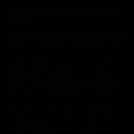
To było koło trzynastej i do tej pory wciąż nie dostała
odpowiedzi.
Pomysłu tak naprawdę nie miała, ale takie coś przyszło
jej do głowy w Australii, gdy zastanawiała się nad ich
kolejnym spotkaniem i teraz powiedziała to całkiem
odruchowo. Spotkania w planach też nie było i to ją
trochę gnębiło – miała wrażenie, że ich układ jest
strasznie… jednostronny.
Że to zawsze ty inicjujesz
każde z nich, masz jakieś propozycje czy informacje.
Tym razem nic nie miała, ale za to miała nadzieję, że
coś zdąży jej przyjść do głowy, jak wreszcie uda się jej
zebrać myśli. Póki co po prostu… miała pretekst.