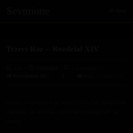
Skip
Sevmione
to
Menu
content
Trzeci Raz – Rozdział XIV
Post
Post
Post
Anni
17/03/2023
0 Komentarzy
author:
published:
comments:
Wyświetlenia
181
2
Dodaj do Ulubionych
między jej palcami, a na piaszczystym dnie igrały jasne
załamania fal. Merlinie, nawet oddychała głębiej niż
zwykle.