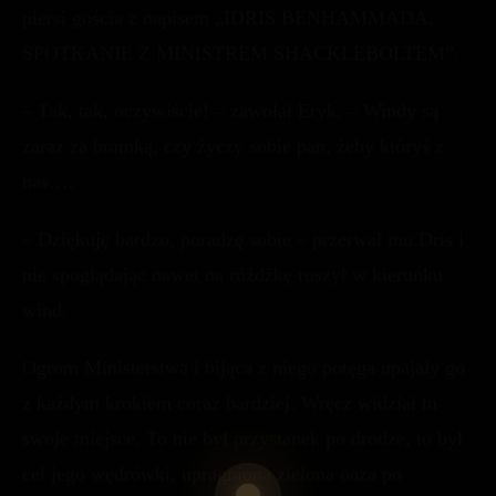
piersi gościa z napisem „IDRIS BENHAMMADA,
SPOTKANIE Z MINISTREM SHACKLEBOLTEM”.
– Tak, tak, oczywiście! – zawołał Eryk. – Windy są
zaraz za bramką, czy życzy sobie pan, żeby któryś z
nas….
– Dziękuję bardzo, poradzę sobie – przerwał mu Dris i
nie spoglądając nawet na różdżkę ruszył w kierunku
wind.
Ogrom Ministerstwa i bijąca z niego potęga upajały go
z każdym krokiem coraz bardziej. Wręcz widział tu
swoje miejsce. To nie był przystanek po drodze, to był
cel jego wędrówki, upragniona zielona oaza po