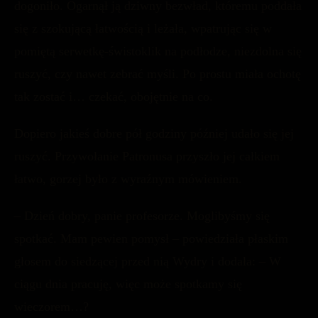
dogoniło. Ogarnął ją dziwny bezwład, któremu poddała
się z szokującą łatwością i leżała, wpatrując się w
pomiętą serwetkę-świstoklik na podłodze, niezdolna się
ruszyć, czy nawet zebrać myśli. Po prostu miała ochotę
tak zostać i… czekać, obojętnie na co.
Dopiero jakieś dobre pół godziny później udało się jej
ruszyć. Przywołanie Patronusa przyszło jej całkiem
łatwo, gorzej było z wyraźnym mówieniem.
– Dzień dobry, panie profesorze. Moglibyśmy się
spotkać. Mam pewien pomysł – powiedziała płaskim
głosem do siedzącej przed nią Wydry i dodała: – W
ciągu dnia pracuję, więc może spotkamy się
wieczorem…?