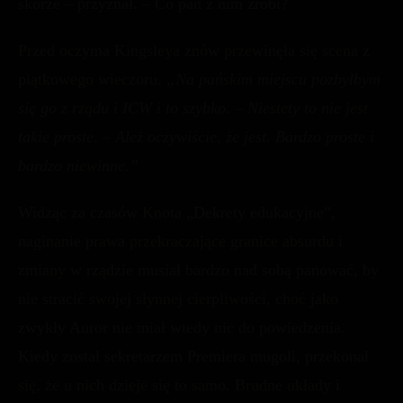
skórze – przyznał. – Co pan z nim zrobi?
Przed oczyma Kingsleya znów przewinęła się scena z
piątkowego wieczoru.
„Na pańskim miejscu pozbyłbym
się go z rządu i ICW i to szybko. – Niestety to nie jest
takie proste. – Ależ oczywiście, że jest. Bardzo proste i
bardzo niewinne.”
Widząc za czasów Knota „Dekrety edukacyjne”,
naginanie prawa przekraczające granice absurdu i
zmiany w rządzie musiał bardzo nad sobą panować, by
nie stracić swojej słynnej cierpliwości, choć jako
zwykły Auror nie miał wtedy nic do powiedzenia.
Kiedy został sekretarzem Premiera mugoli, przekonał
się, że u nich dzieje się to samo. Brudne układy i