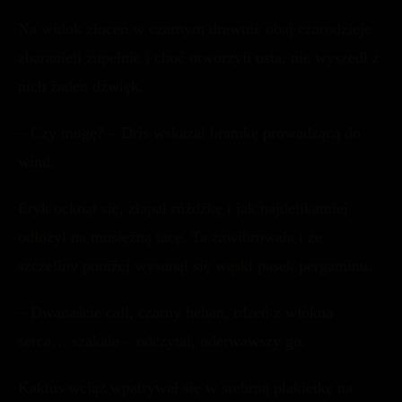
Na widok złoceń w czarnym drewnie obaj czarodzieje
zbaranieli zupełnie i choć otworzyli usta, nie wyszedł z
nich żaden dźwięk.
– Czy mogę? – Dris wskazał bramkę prowadzącą do
wind.
Eryk ocknął się, złapał różdżkę i jak najdelikatniej
odłożył na mosiężną tacę. Ta zawibrowała i ze
szczeliny poniżej wysunął się wąski pasek pergaminu.
– Dwanaście cali, czarny heban, rdzeń z włókna
serca… szakala – odczytał, oderwawszy go.
Kaktus wciąż wpatrywał się w srebrną plakietkę na