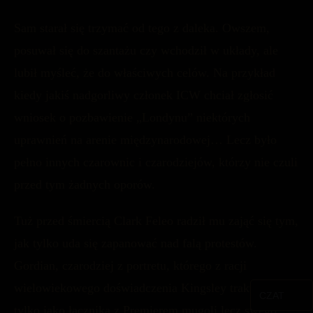
Sam starał się trzymać od tego z daleka. Owszem,
posuwał się do szantażu czy wchodził w układy, ale
lubił myśleć, że do właściwych celów. Na przykład
kiedy jakiś nadgorliwy członek ICW chciał zgłosić
wniosek o pozbawienie „Londynu” niektórych
uprawnień na arenie międzynarodowej… Lecz było
pełno innych czarownic i czarodziejów, którzy nie czuli
przed tym żadnych oporów.
Tuż przed śmiercią Clark Feleo radził mu zająć się tym,
jak tylko uda się zapanować nad falą protestów.
Gordian, czarodziej z portretu, którego z racji
wielowiekowego doświadczenia Kingsley traktował nie
CZAT
tylko jako łącznika z Premierem mugoli lecz swego