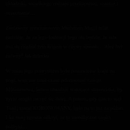
układziki, wszelkiego rodzaju przekupstwo, szantaż i
oczernianie…
Zostawszy tymczasowym Ministrem Magii miał
nadzieję, że za jego kadencji tego nie będzie, że uda
mu się rządzić tym krajem w czysty sposób… Ależ był
naiwny! Jak dziecko.
W maju jego priorytetem było postawienie kraju na
nogi, więc nie miał czasu reformować całego
Ministerstwa, ledwo obsadzić wakujące stanowiska, by
życie mogło toczyć się dalej. A potem, gdy (jak to ujął
Toad) został KORONOWANY, było na to już za późno.
I ku swej zgrozie odkrył, że to nieodłączne części
polityki…