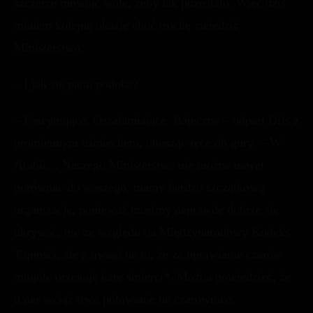
szczerze mówiąc wolę, żeby tak pozostało. Więc dziś
miałem kolejną okazję choć trochę zwiedzić
Ministerstwo.
– I jak się panu podoba?
– Fascynujące. Oszałamiające. Bajeczne – odparł Dris z
promiennym uśmiechem, unosząc ręce do góry. – W
Arabii… Naszego Ministerstwa nie można nawet
porównać do waszego, mamy bardzo szczątkową
organizację, ponieważ musimy naprawdę dobrze się
ukrywać, nie ze względu na Międzynarodowy Kodeks
Tajności, ale z uwagi na to, że za uprawianie czarów
mugole orzekają karę śmierci*. Można powiedzieć, że
u nas wciąż trwa polowanie na czarownice.