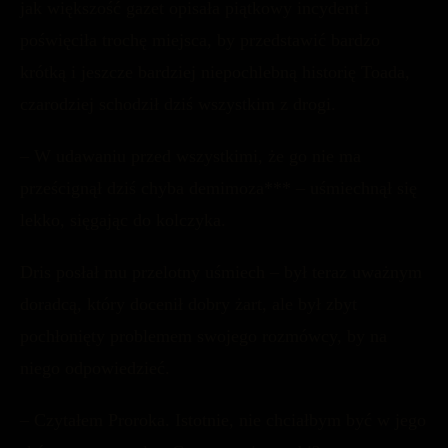
jak większość gazet opisała piątkowy incydent i
poświęciła trochę miejsca, by przedstawić bardzo
krótką i jeszcze bardziej niepochlebną historię Toada,
czarodziej schodził dziś wszystkim z drogi.
– W udawaniu przed wszystkimi, że go nie ma
prześcignął dziś chyba demimoza*** – uśmiechnął się
lekko, sięgając do kolczyka.
Dris posłał mu przelotny uśmiech – był teraz uważnym
doradcą, który docenił dobry żart, ale był zbyt
pochłonięty problemem swojego rozmówcy, by na
niego odpowiedzieć.
– Czytałem Proroka. Istotnie, nie chciałbym być w jego