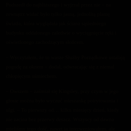
Podszedł do najbliższego i wyjrzał przez nie – na
zewnątrz widać było tylko jasną, jednolitą plamę
światła, która wyglądała jak ściana sąsiedniego
budynku oddalonego zaledwie o wyciągnięcie ręki i
oświetlonego zachodzącym słońcem.
– Wyczytałem, że to wasze Służby Porządkowe ustalają
pogodę za oknem – dodał, odwracając się z niemal
chłopięcym uśmiechem.
– Owszem – zaśmiał się Kingsley, przy czym w jego
głosie można było wyczuć mieszankę poirytowania i
ulgi. – To pierwszy od… kilku miesięcy dzień, kiedy
nie zacina bez przerwy deszcz. Wszyscy od dawna
mieliśmy tego dość, nawet ja interweniowałem, ale