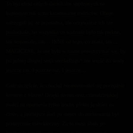
To był efekt całych dwóch dni spędzonych na
kupionym rok temu katamaranie rodziców. Oboje
ostrzegali ją, że przesadza, ale oczywiście ich nie
posłuchała, bo wszystko co widziała było tak piękne,
tak wspaniałe, tak… INNE od tego, co znała, tak…
MAGICZNE, że nie była w stanie powstrzymać się, by
po jednej długiej sesji snorkelingu* nie wejść do wody
jeszcze raz. I jeszcze raz. I jeszcze…
Całe szczęście, że chociaż nasmarowałaś się porządnie
kremem z filtrem!
Dzięki niemu oraz czarodziejskiej
maści na oparzenia tylko trochę piekła ją skóra na
czole, a jaśniejszy ślad po masce do nurkowania był
praktycznie niewidoczny.
Za to masz ślady po