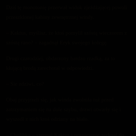
Dziś tę monotonię przerwał widok zjeżdżającej powoli
przeszklonej kabiny zewnętrznej windy.
– Kaktus, myślisz, że ktoś pomylił szóstą wieczorem z
szóstą rano? – zagadnął Eryk swojego kolegę.
Drugi czarodziej, obdarzony bardzo rzadką, za to
kłującą brodą zarechotał w odpowiedzi.
– Sie zdziwi, co?
Obaj przyjrzeli się, jak winda zwolniła tuż przed
zatrzymaniem się na dole szybu, drzwi otwarły się i
wyszedł z nich ktoś odziany na biało.
– Cholibka – szepnął Kaktus i pospiesznie zerknął do