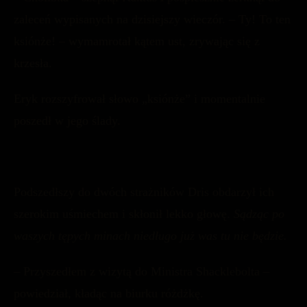
zaleceń wypisanych na dzisiejszy wieczór. – Ty! To ten
ksiónże! – wymamrotał kątem ust, zrywając się z
krzesła.
Eryk rozszyfrował słowo „ksiónże” i momentalnie
poszedł w jego ślady.
Podszedłszy do dwóch strażników Dris obdarzył ich
szerokim uśmiechem i skłonił lekko głowę.
Sądząc po
waszych tępych minach niedługo już was tu nie będzie.
– Przyszedłem z wizytą do Ministra Shacklebolta –
powiedział, kładąc na biurku różdżkę.