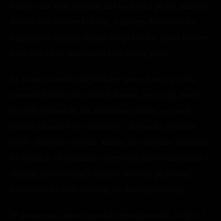
ściany oraz sufit, podłogę zaś wyściełał gruby, puszysty
dywan w beżowym kolorze, z godłem Ministerstwa
sięgającym dużego, eleganckiego biurka, przed którym
stały dwa obite aksamitem krzesła dla gości.
Ze ścian zwieszały się kinkiety pełne świec, po obu
stronach biurka stały duże lichtarze, lecz w tej chwili
nie były potrzebne, bo aksamitne zasłony w trzech
dużych oknach były rozsunięte i do środka wpadało
ciepłe słoneczne światło, kładąc się miękkimi smugami
na meblach i rozjaśniając portret jakiegoś czarodzieja o
długich, pofalowanych białych włosach po prawej
stronie biurka oraz ozdobną afrykańską maczetę.
W powietrzu, prócz zapachu drewna, wosku, wilgoci i