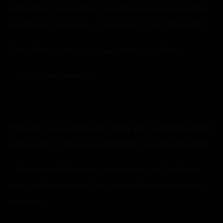
uśmiechem na okrągłej, ciemnobrązowej twarzy podał
mu rękę na powitanie. – Cieszę się, że pan przyszedł.
Dris skłonił głowę, ściskając mocno jego dłoń.
– To dla mnie zaszczyt.
Kingsley wskazał gościowi fotele przy odległym stoliku
pod oknem i sięgnął po szklaneczkę na barku tuż obok.
– Wody, soku? Niestety to nie dalsza część bankietu,
więc będziemy musieli się zadowolić skromniejszym
wyborem.