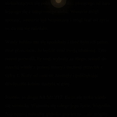
niekończących się połaciach piasku, płonącego od żaru
lejącego się z udręczonego nieba. Wreszcie mógł
spocząć, wreszcie był bezpieczny i mógł brać od życia
to, co mu się należało.
Windy bardzo mu się spodobały i choć było ich pełno,
miał przeczucie, że będzie miał swoją ulubioną. Tym
razem pozwolił, by nogi wybrały za niego, wsiadł do
trzeciej windy z prawej strony i nacisnął przycisk z
cyfrą 1. Kraty od razu się zasunęły i pobrzękując
dźwięcznie kabina ruszyła w górę.
Istotnie, to droga NA SZCZYT.
Bo to nie tylko winda
się wznosiła. Wznosiło się całego jego życie.
Wszystko.
Najchętniej nabrałby głęboko powietrza… ale mógłby