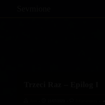
Skip
Sevmione
to
content
Trzeci Raz – Epilog I
Post
Post
Post
Anni
21/07/2023
0 Komentarzy