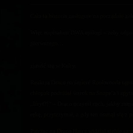
author:
published:
comments:
Cała ta historia zasługuje na porządnie z
Więc napisałam DWA epilogi – żeby odpo
pierwszego…
zjawić się w Kelty.
Reakcja Draco na śmierć Rookwooda tąpnęł
chłopak podniósł wzrok na Snape’a i spyt
„Ifryt?!” – Draco uczynił ruch, jakby zami
rękę, przytrzymał, a gdy ten osunął się z 
Patrząc na Draco Harry widział siebie sa