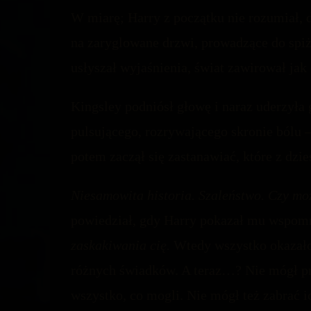
W miarę; Harry z początku nie rozumiał, 
na zaryglowane drzwi, prowadzące do spiża
usłyszał wyjaśnienia, świat zawirował ja
Kingsley podniósł głowę i naraz uderzyła
pulsującego, rozrywającego skronie bólu –
potem zaczął się zastanawiać, które z dzie
Niesamowita historia. Szaleństwo. Czy mo
powiedział, gdy Harry pokazał mu wspom
zaskakiwania cię.
Wtedy wszystko okazało
różnych świadków. A teraz…? Nie mógł pros
wszystko, co mogli. Nie mógł też zabrać i