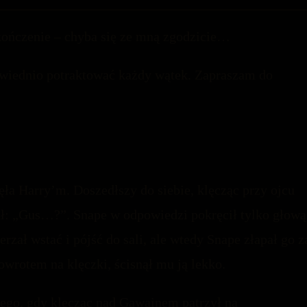
akończenie – chyba się ze mną zgodzicie…
wiednio potraktować każdy wątek. Zapraszam do
a Harry’m. Doszedłszy do siebie, klęcząc przy ojcu
ał: „Gus…?”. Snape w odpowiedzi pokręcił tylko głową
erzał wstać i pójść do sali, ale wtedy Snape złapał go z
powrotem na klęczki, ścisnął mu ją lekko.
mego, gdy klęcząc nad Gawainem patrzył na