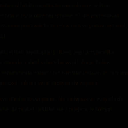
ństwa w bardzo ograniczonym zakresie; w tym
 nim w tej konkretnej sprawie. Ci nie protestowali i
rzanymi postawiłoby to ich w jeszcze gorszej sytuacji,
ii.
ia eliksir uspokajający. Kiedy jego przyjaciółka
ak zamarła, nabrał ochoty by wypić drugą fiolkę.
wspomnienia Snape’a nie wiedział jeszcze, że cały jeg
uż czuł, jak ten świat zaczyna się wspinać.
oże idealne rozwiązanie, ale najlepsze ze wszystkich,
śnie nie musieli oddalać się z miejsca, w którym