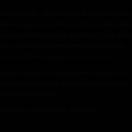
tą, białą mgłę – dokładnie tak, jak to robił przed laty.
daleko, aż jego umysł i dusza poczuły jej chłód, dotyk i
go i wszystkich, pozwalając przywdziać maskę, ukoiła
ości, w której niczym ranne zwierzę mógłby wylizać
nować nad chaosem, targającym jego uczuciami.
ajcięższych spotkań z Czarnym Panem, utrzymanie ich
kosztować nawet więcej, ale nie miał innego wyjścia –
i jego własnego świata.
. Im dalej, tym bezpieczniej. Tym łatwiej.