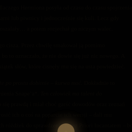
dlaczego Hermiona posyła od czasu do czasu spojrzenia
rni lub piwnicy i jednocześnie się kuli. Lecz gdy
k oszalały… a potem rozjechał go niczym walec.
 go cisza. Przez chwilę smakował ją pomimo
 bo to oznaczało, że nie dowie się już nic nowego. A
siątek słów, które cisnęły mu się na usta powiedzieć.
że po prostu dobitnie – kurwa mać.
Dokładnie to
nienia Snape’a*.
Ten człowiek ma talent do
 się prawdą i miał choć garść dowodów oraz zeznań
ić ich o coś na poparcie ich wersji – dali mu
ch różdżek do sprawdzenia przez Priori Incantatem – b