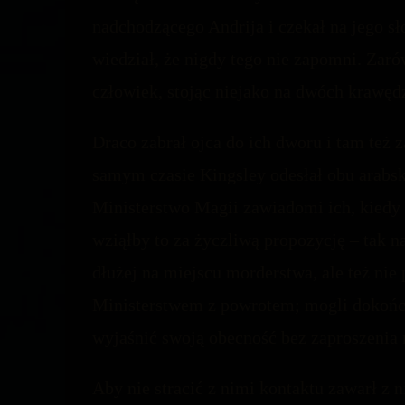
nadchodzącego Andrija i czekał na jego sł
wiedział, że nigdy tego nie zapomni. Zaró
człowiek, stojąc niejako na dwóch krawędz
Draco zabrał ojca do ich dworu i tam też 
samym czasie Kingsley odesłał obu arabsk
Ministerstwo Magii zawiadomi ich, kiedy 
wziąłby to za życzliwą propozycję – tak 
dłużej na miejscu morderstwa, ale też nie
Ministerstwem z powrotem; mogli dokończ
wyjaśnić swoją obecność bez zaproszenia 
Aby nie stracić z nimi kontaktu zawarł 