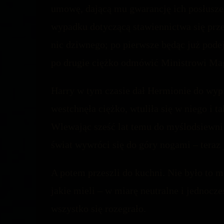
umowę, dającą mu gwarancję ich posłusze
wypadku dotyczącą stawiennictwa się przed
nic dziwnego; po pierwsze będąc już podej
po drugie ciężko odmówić Ministrowi Mag
Harry w tym czasie dał Hermionie do wypic
westchnęła ciężko, wtuliła się w niego i t
Wlewając sześć lat temu do myślodsiewni 
świat wywróci się do góry nogami – teraz j
A potem przeszli do kuchni. Nie było to m
jakie mieli – w miarę neutralne i jednocze
wszystko się rozegrało.