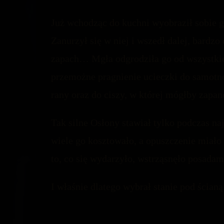
Już wchodząc do kuchni wyobraził sobie gęs
Zanurzył się w niej i wszedł dalej, bardzo 
zapach… Mgła odgrodziła go od wszystkie
przemożne pragnienie ucieczki do samotn
rany oraz do ciszy, w której mógłby zapa
Tak silne Osłony stawiał tylko podczas n
wiele go kosztowało, a opuszczenie miało 
to, co się wydarzyło, wstrząsnęło posadam
I właśnie dlatego wybrał stanie pod ścianą