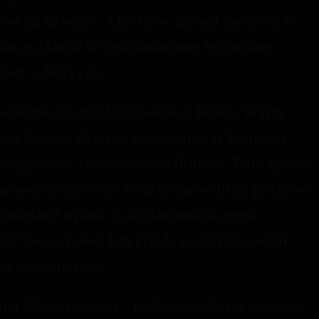
owa jak na wyrok. A ten tylko uścisnął mu ramię. I
wno tu i tam w historię zamieszany był ten sam
iach – dobra i zła.
zamierzał ściągnąć Uzdrowicieli z Kliniki. W tym
ich Aurorów do siebie zapewniając, że Brytyjskie
mogą wrócić i dokończyć ich śledztwo. Tylko głupiec
naprawdę Kingsley nie tylko nie pozwolił im przebywać
 pozostawił wyboru co do stawienia się przed
yć swoje sprawy, lecz przede wszystkim musieli
na obcym terenie.
z nimi Wiążącą Umowę – bardzo specyficzną magiczną