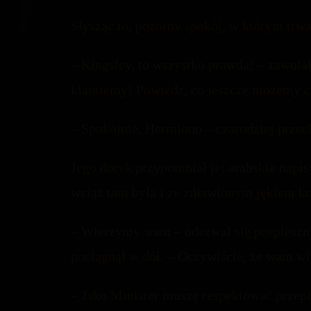
Słysząc to, pozorny spokój, w którym trw
– Kingsley, to wszystko prawda! – zawołała,
kłamiemy! Powiedz, co jeszcze możemy c
– Spokojnie, Hermiono – czarodziej przechyl
Jego dotyk przypomniał jej arabskie napisy
wciąż tam była i ze zdławionym jękiem ko
– Wierzymy wam – odezwał się pospiesznie
pociągnął w dół. – Oczywiście, że wam wi
– Jako Minister muszę respektować przepi