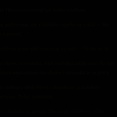
ała Hermiona prysnął jak bańka mydlana.
 podrywając się z krzesła i oparła się o stół. – Nie
i wyjaśnić…!
ił się przez stół i uścisnął jej ręce. – To nie to, że…
 i krew; ta ostatnia, choć usunięta zaklęciami dla niej
bieta wyszarpnęła mu dłonie i schowała je za plecy.
 siedzący obok Harry i złapawszy ją za łokieć
erzymy. Tylko spokojnie.
sy. Zrozum to, proszę. Nie mogę ich obejść tylko