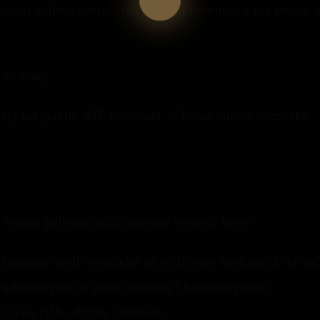
raczej ochotę spytać, jak może jej pomóc, a nie prosić 
 za stary.
zej tak, jakby NIE rozumiał. – Teraz muszę wszystko
 tonem pełnym jadu, unosząc wysoko brew.
chennego stołu wyglądał na wcielenie spokoju; z na og
splecionymi na piersi rękoma i beznamiętnym
ożliwe tylko dzięki Osłonom.