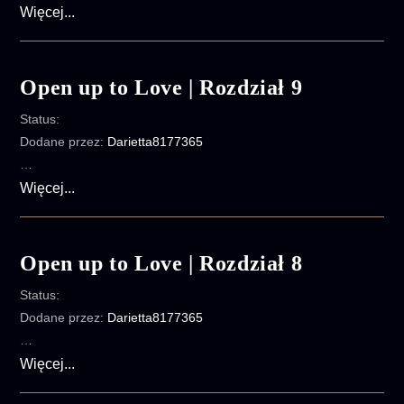
Open
Więcej...
up
to
Love
Open up to Love | Rozdział 9
|
Status:
Rozdział
Dodane przez:
Darietta8177365
10
…
Open
Więcej...
up
to
Love
Open up to Love | Rozdział 8
|
Status:
Rozdział
Dodane przez:
Darietta8177365
9
…
Open
Więcej...
up