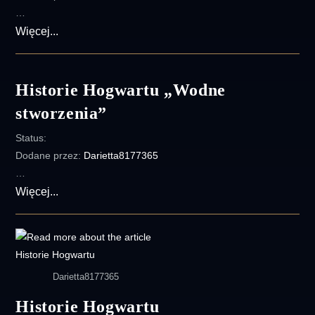
…
Historie
Więcej...
Hogwartu
„Komnata
Tajemnic”
Historie Hogwartu „Wodne
stworzenia”
Status:
Dodane przez:
Darietta8177365
…
Historie
Więcej...
Hogwartu
„Wodne
stworzenia”
Darietta8177365
Historie Hogwartu