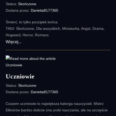
Status:
Skończone
Dodane przez:
Darietta8177365
Śmierć, to tylko początek końca.
TAGI: Skończone, Dla wszystkich, Miniaturka, Angst, Drama,
Hogward, Horror, Romans
Śmierć
Więcej...
to
tylko
początek
Uczniowie
Status:
Skończone
Dodane przez:
Darietta8177365
Czasem uczniowie to największa katorga nauczycieli. Mistrz
Eliksirów bardzo dobrze zna uroki nauczania, ale na szczęście