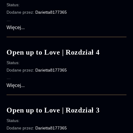
Status:
Rozdział
Dodane przez:
Darietta8177365
6
…
Open
Więcej...
up
to
Love
Open up to Love | Rozdział 4
|
Status:
Rozdział
Dodane przez:
Darietta8177365
5
…
Open
Więcej...
up
to
Love
Open up to Love | Rozdział 3
|
Status:
Rozdział
Dodane przez:
Darietta8177365
4