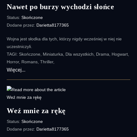
Nawet po burzy wychodzi słońce
Status:
Skończone
Dodane przez:
Darietta8177365
Wojna jest słodka dla tych, którzy nigdy wcześniej w niej nie
uczestniczyli.
TAGI: Skończone, Miniaturka, Dla wszystkich, Drama, Hogwart,
Horror, Romans, Thriller,
Nawet
Więcej...
po
burzy
wychodzi
słońce
Weź mnie za rękę
Status:
Skończone
Dodane przez:
Darietta8177365