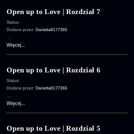
to
Love
Open up to Love | Rozdział 7
|
Status:
Rozdział
Dodane przez:
Darietta8177365
8
…
Open
Więcej...
up
to
Love
Open up to Love | Rozdział 6
|
Status:
Rozdział
Dodane przez:
Darietta8177365
7
…
Open
Więcej...
up
to
Love
Open up to Love | Rozdział 5
|