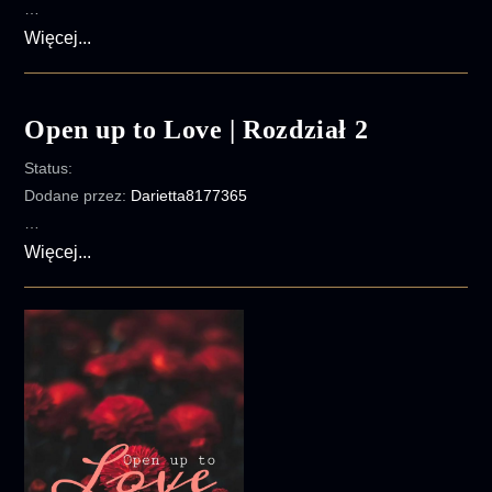
…
Open
Więcej...
up
to
Love
Open up to Love | Rozdział 2
|
Status:
Rozdział
Dodane przez:
Darietta8177365
3
…
Open
Więcej...
up
to
Love
|
Rozdział
2