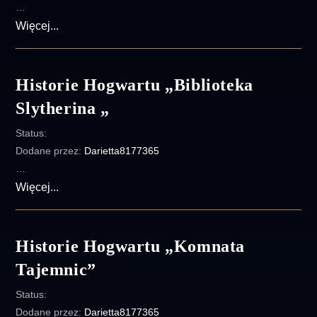
…
Historie
Więcej...
Hogwartu
„Nasze
Osobiste
Historie Hogwartu „Biblioteka
Piekło”
Slytherina „
Status:
Dodane przez:
Darietta8177365
…
Historie
Więcej...
Hogwartu
„Biblioteka
Slytherina
Historie Hogwartu „Komnata
„
Tajemnic”
Status:
Dodane przez:
Darietta8177365