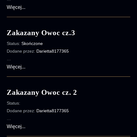
Open
Więcej...
up
to
Love
Zakazany Owoc cz.3
|
Status:
Skończone
Rozdział
Dodane przez:
Darietta8177365
1
…
Zakazany
Więcej...
Owoc
cz.3
Zakazany Owoc cz. 2
Status:
Dodane przez:
Darietta8177365
…
Zakazany
Więcej...
Owoc