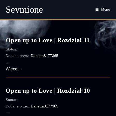
Sevmione
Menu
Skip
to
content
Open up to Love | Rozdział 11
Status:
Dodane przez:
Darietta8177365
…
Open
Więcej...
up
to
Love
Open up to Love | Rozdział 10
|
Status:
Rozdział
Dodane przez:
Darietta8177365
11
…