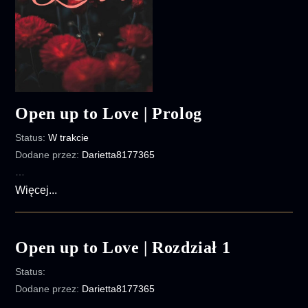
Open up to Love | Prolog
Status:
W trakcie
Dodane przez:
Darietta8177365
…
Open
Więcej...
up
to
Love
Open up to Love | Rozdział 1
|
Status:
Prolog
Dodane przez:
Darietta8177365
…