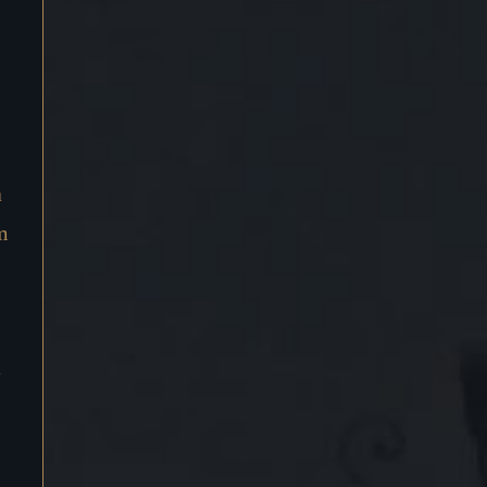
a
m
ę