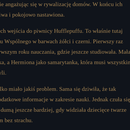
nie angażując się w rywalizację domów. W końcu ich
iwa i pokojowo nastawiona.
ch wejścia do piwnicy Hufflepuffu. To właśnie tutaj
ju Wspólnego w barwach żółci i czerni. Pierwszy raz
rwszym roku nauczania, gdzie jeszcze studiowała. Mał
ka, a Hermiona jako samarytanka, która musi wszystki
li.
lko miało jakiś problem. Sama się dziwiła, że tak
odatkowe informacje w zakresie nauki. Jednak czuła si
dumą jeszcze bardziej, gdy widziała dziecięce twarze
m bez strachu.