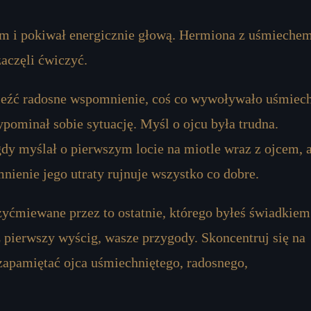
m i pokiwał energicznie głową. Hermiona z uśmieche
aczęli ćwiczyć.
aleźć radosne wspomnienie, coś co wywoływało uśmiec
pominał sobie sytuację. Myśl o ojcu była trudna.
gdy myślał o pierwszym locie na miotle wraz z ojcem, 
nienie jego utraty rujnuje wszystko co dobre.
yćmiewane przez to ostatnie, którego byłeś świadkiem
z pierwszy wyścig, wasze przygody. Skoncentruj się na
zapamiętać ojca uśmiechniętego, radosnego,