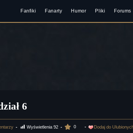
Fanfiki
Fanarty
Humor
Pliki
Forums
ział 6
0
Wyświetlenia
92
ntarzy
Dodaj do Ulubionyc