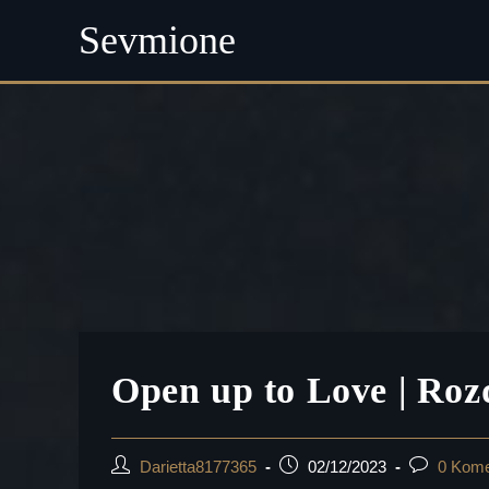
Sevmione
Skip
to
content
Open up to Love | Rozd
Post
Post
Post
Darietta8177365
02/12/2023
0 Kome
author:
published:
comments: