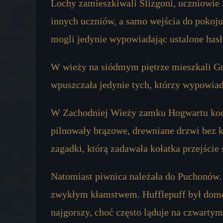
Lochy zamieszkiwali Ślizgoni, uczniowie S
innych uczniów, a samo wejścia do pokoju 
mogli jedynie wypowiadając ustalone hasł
W wieży na siódmym piętrze mieszkali Gry
wpuszczała jedynie tych, którzy wypowiada
W Zachodniej Wieży zamku Hogwartu koc
pilnowały brązowe, drewniane drzwi bez k
zagadki, którą zadawała kołatka przejście
Natomiast piwnica należała do Puchonów.
zwykłym kłamstwem. Hufflepuff był domem
najgorszy, choć często ląduje na czwarty