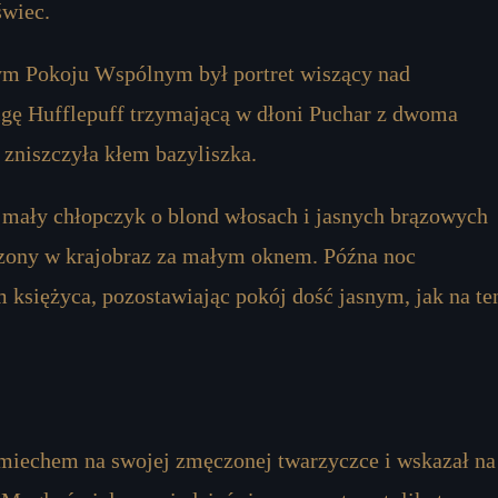
świec.
ym Pokoju Wspólnym był portret wiszący nad
gę Hufflepuff trzymającą w dłoni Puchar z dwoma
zniszczyła kłem bazyliszka.
 mały chłopczyk o blond włosach i jasnych brązowych
rzony w krajobraz za małym oknem. Późna noc
 księżyca, pozostawiając pokój dość jasnym, jak na te
uśmiechem na swojej zmęczonej twarzyczce i wskazał na