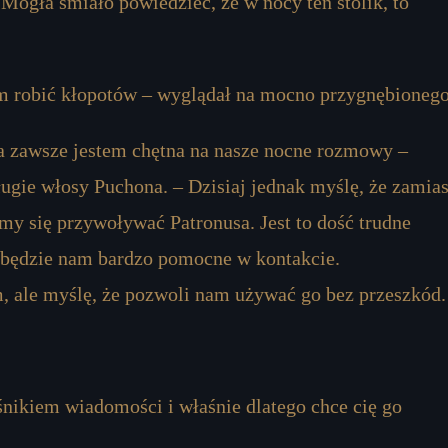
 Mogła śmiało powiedzieć, że w nocy ten stolik, to
em robić kłopotów – wyglądał na mocno przygnębionego
a ja zawsze jestem chętna na nasze nocne rozmowy –
długie włosy Puchona. – Dzisiaj jednak myślę, że zamias
my się przywoływać Patronusa. Jest to dość trudne
le będzie nam bardzo pomocne w kontakcie.
 ale myślę, że pozwoli nam używać go bez przeszkód.
śnikiem wiadomości i właśnie dlatego chce cię go