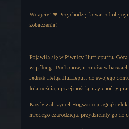
Witajcie! ❤ Przychodzę do was z kolejny
zobaczenia!
Pojawiła się w Piwnicy Hufflepuffu. Góra 
wspólnego Puchonów, uczniów w barwach żó
Jednak Helga Hufflepuff do swojego domu 
lojalnością, uprzejmością, czy choćby pra
Każdy Założyciel Hogwartu pragnął selekc
młodego czarodzieja, przydzielały go do