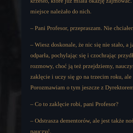
krzesło, które już miała okazję zajmować.
miejsce należało do nich.
– Pani Profesor, przepraszam. Nie chciał
– Wiesz doskonale, że nic się nie stało, 
odparła, pochylając się i czochrając przy
rozmowy, choć ją też przejdziemy, nauczy
zaklęcie i uczy się go na trzecim roku, a
Porozmawiam o tym jeszcze z Dyrektorem,
– Co to zaklęcie robi, pani Profesor?
– Odstrasza dementorów, ale jest także no
nauczyć.