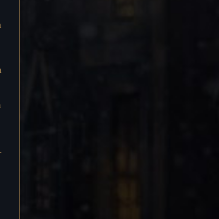
m
h
a
.