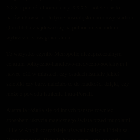
XXX i ponoć kilkoma klasy XXXX, hotele i setki
barów i kawiarni. Jedynie australijski narodowy stadion
Quidditcha znajdował się na północno-zachodnim
wybrzeżu, z uwagi na klimat.
To wszystko czyniło Metropolię niezaprzeczalnym
centrum polityczno-handlowo-medyczno-socjalnym i
nawet jeśli w miastach czy osadach istniały jakieś
sklepiki czy bary, należało to do rzadkości dzięki, czy
może z powodu istnienia Intra-Portali.
Australia różniła się od innych państw również
sposobem ukrycia magicznego świata przed mugolami.
O ile w Anglii czarodzieje używali zaklęcia Fideliusa,
Nienoszalności, Repello Mugoletum, czy Zaklęcia