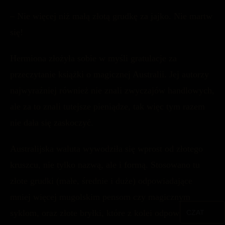
– Nie więcej niż małą złotą grudkę za jajko. Nie martw
się!
Hermiona złożyła sobie w myśli gratulacje za
przeczytanie książki o magicznej Australii. Jej autorzy
najwyraźniej również nie znali zwyczajów handlowych,
ale za to znali tutejsze pieniądze, tak więc tym razem
nie dała się zaskoczyć.
Australijska waluta wywodziła się wprost od złotego
kruszcu, nie tylko nazwą, ale i formą. Stosowano tu
złote grudki (małe, średnie i duże) odpowiadające
mniej więcej mugolskim pensom czy magicznym
syklom, oraz złote bryłki, które z kolei odpowiadały
CZAT