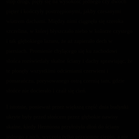
stóp drogi, pięły się na wysokość jednego czy dwóch
pięter i kończyły postrzępionymi, jakby czesanymi
wiatrem dachami. Między nimi ciągnęła się szeroka
szczelina, w której błyszczało niebo w kolorze czystego
i tak głębokiego lazuru, że aż zapierało dech w
piersiach. Promienie chylącego się ku zachodowi
słońca rozświetlały skalne ściany i dachy sprawiając, że
te płonęły wszystkimi odcieniami czerwieni i
pomarańczu, porysowanego ostrą czernią tam, gdzie
słońce nie docierało i czaił się cień.
I istotnie, ponieważ przez większą część dnia budynki
ukryte były przed słońcem przez głębokie nawisy
skalne, kiedy Hermiona przyłożyła dłoń do ściany
jednego z nich, wyczuła tylko przyjemne ciepło, a nie