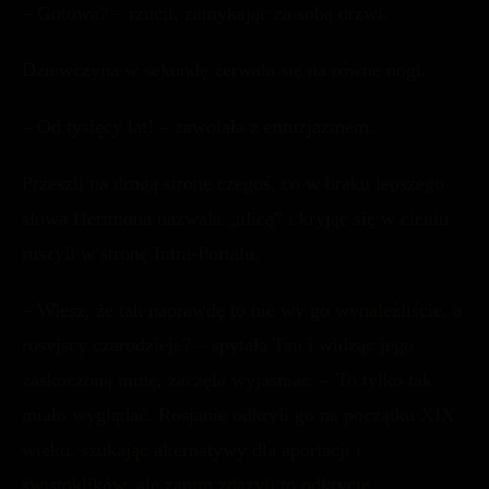
– Gotowa? – rzucił, zamykając za sobą drzwi.
Dziewczyna w sekundę zerwała się na równe nogi.
– Od tysięcy lat! – zawołała z entuzjazmem.
Przeszli na drugą stronę czegoś, co w braku lepszego
słowa Hermiona nazwała „ulicą” i kryjąc się w cieniu
ruszyli w stronę Intra-Portalu.
– Wiesz, że tak naprawdę to nie wy go wynaleźliście, a
rosyjscy czarodzieje? – spytała Tau i widząc jego
zaskoczoną minę, zaczęła wyjaśniać. – To tylko tak
miało wyglądać. Rosjanie odkryli go na początku XIX
wieku, szukając alternatywy dla aportacji i
świstoklików, ale zanim zdążyli to odkrycie