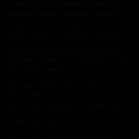
– Na najbliższej sesji z Gubernatorem zaproponuję,
żeby umieścić Sfinksy w korytarzach – odezwał się
głośno jakiś mężczyzna w długim, aksamitnym
płaszczu i przyjrzał się z uwagą swoim paznokciom.
– To będzie to również i ostatnia, bo żaden z tych
przygłupów nie będzie w stanie stawić się na następną
– skomentował to ktoś inny.
Zabrzmiało to strasznie… po severusowemu i
Hermiona uśmiechnęła się odruchowo. Choć była
pewna, że nikt nie mógłby się z Severusem równać.
Tau pokazał ręką słup.
– Witamy na Stacji Przejściowej w Merindaah.