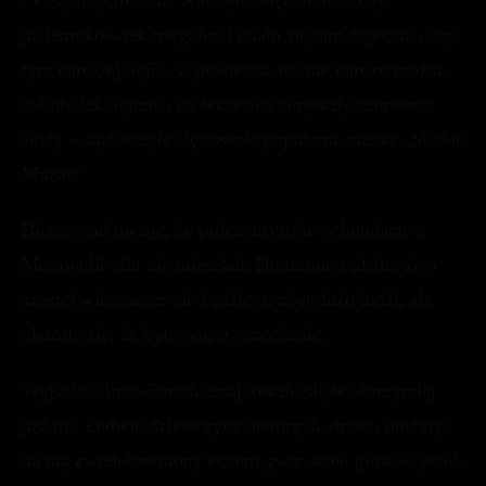
jakiemukolwiek mugolowi udało się tam dojechać, czy
tym bardziej dojść. Z powietrza też nie bardzo można
cokolwiek dojrzeć, bo wszystko skrywały czerwone
skały – stąd wzięła się równie popularna nazwa „Skalne
Miasto”.
Biorąc pod uwagę, że prócz turystów w hotelach w
Metropolii nikt nie mieszkał, Hermiona sądziła, że o
szóstej wieczorem nie będzie tu zbyt dużo ludzi, ale
okazało się, że było wręcz przeciwnie.
Wyjście z Intra-Portalu znajdowało się w olbrzymiej
jaskini. Ledwie dziewczyna otworzyła drzwi, buchnął
na nią zwielokrotniony echem gwar setek głosów, piski,