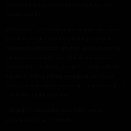
nie było nikogo, przed innymi stały mniejsze lub
większe kolejki.
„Merindaah” – głosił duży napis na słupie sterczącym
po środku placyku. Hermiona chciała przyjrzeć się
tabliczce na najbliższych drzwiach, gdy te otwarły się
gwałtownie, wybiegł z nich jakiś ubrany na biało
mężczyzna i z krzykiem „Z drogi!!!!” runął w drzwi
naprzeciw. Chwilę później wypadło za nim dwóch
innych, jeden szarpnął drzwiami bez mała wyrywając je
z zawiasów i pobiegli za nim.
– Zepsują i trzeba będzie przez Tokio wracać –
parsknął ktoś stojący niedaleko.