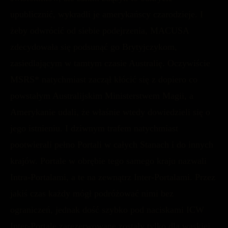
upublicznić, wykradli je amerykańscy czarodzieje. I
żeby odwrócić od siebie podejrzenia, MACUSA
zdecydowała się podsunąć go Brytyjczykom,
zasiedlającym w tamtym czasie Australię. Oczywiście
MSRS* natychmiast zaczął kłócić się z dopiero co
powstałym Australijskim Ministerstwem Magii, a
Amerykanie udali, że właśnie wtedy dowiedzieli się o
jego istnieniu. I dziwnym trafem natychmiast
pootwierali pełno Portali w całych Stanach i do innych
krajów. Portale w obrębie tego samego kraju nazwali
Intra-Portalami, a te na zewnątrz Inter-Portalami. Przez
jakiś czas każdy mógł podróżować nimi bez
ograniczeń, jednak dość szybko pod naciskami ICW
Inter-Portale zarezerwowane zostały tylko dla wąskiej