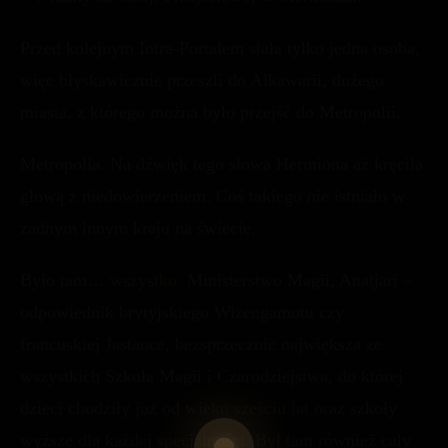
Przed kolejnym Intra-Portalem stała tylko jedna osoba,
więc błyskawicznie przeszli do Alkawarii, dużego
miasta, z którego można było przejść do Metropolii.
Metropolia. Na dźwięk tego słowa Hermiona aż kręciła
głową z niedowierzeniem. Coś takiego nie istniało w
żadnym innym kraju na świecie.
Było tam… wszystko. Ministerstwo Magii, Anatjari –
odpowiednik brytyjskiego Wizengamotu czy
francuskiej Jastance, bezsprzecznie największa ze
wszystkich Szkoła Magii i Czarodziejstwa, do której
dzieci chodziły już od wieku sześciu lat oraz szkoły
wyższe dla każdej specjalności. Był tam również cały