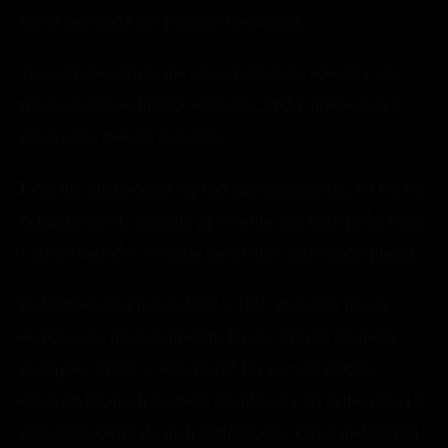
metal nacisnęła ją i pchnęła do przodu.
To wszystko zajęło nie więcej niż dwie sekundy, ale
równocześnie odniosła wrażenie, jakby przeleciała z
prędkością światła całe mile.
Lecz nie miała czasu się nad tym zastanowić, bo ledwie
uchyliła drzwi, poraziło ją światło, dobiegły ją śmiechy
i szmer rozmów i wyszła na średnio zatłoczony placyk.
Należało raczej powiedzieć – Hol. Zupełnie jak na
dworcu, ale nie kolejowym, bo nie było tu szyn czy
pociągów, tylko…
drzwiowy
? Bo we wszystkich
czterech ścianach dookoła znajdowały się tylko drzwi z
przyczepionymi do nich tabliczkami. Przed niektórymi