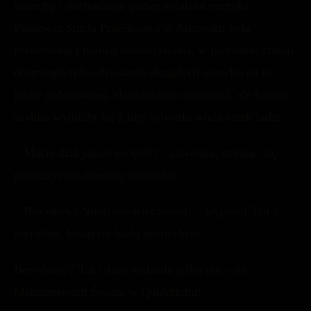
śmiechy i dochodząca gdzieś z daleka muzyka.
Ponieważ Stacja Przejściowa w Alkawarii była
przestronna i bardzo osłoneczniona, w pierwszej chwili
dostrzegła tylko dziesiątki okrągłych szczelin na tle
jakby pofalowanej, skołtunionej ciemności, ale bardzo
szybko wyłoniły się z niej sylwetki wielu setek ludzi.
– Macie dziś jakieś święto?! – zawołała, starając się
przekrzyczeć donośny harmider.
– Bez obaw! Niedziela wieczorem! – wyjaśnił Tau z
szerokim, lśniącym bielą uśmiechem.
Bez obaw??
Taki tłum widziała tylko raz – na
Mistrzostwach Świata w Quidditchu!