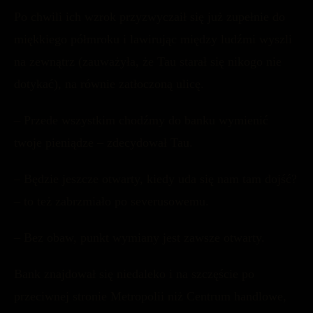
Po chwili ich wzrok przyzwyczaił się już zupełnie do
miękkiego półmroku i lawirując między ludźmi wyszli
na zewnątrz (zauważyła, że Tau starał się nikogo nie
dotykać), na równie zatłoczoną ulicę.
– Przede wszystkim chodźmy do banku wymienić
twoje pieniądze – zdecydował Tau.
– Będzie jeszcze otwarty, kiedy uda się nam tam dojść?
– to też zabrzmiało po severusowemu.
– Bez obaw, punkt wymiany jest zawsze otwarty.
Bank znajdował się niedaleko i na szczęście po
przeciwnej stronie Metropolii niż Centrum handlowe,