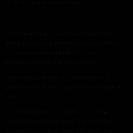
Po 18-tej
(po 8-mej rano w Anglii)
Hermiona siedziała na najwyższym stopniu podestu i
powoli zgarniała na kupkę wszechobecny szorstki pył.
Usypała już nieforemną kupkę, gdy mocniejszy
podmuch wiatru zmiótł go spod jej palców.
Dziewczyna nawet na to nie zareagowała; nadal
gładziła palcem po desce, a po chwili uśmiechnęła się
ciepło.
Nie widziała ani pyłu, ani desek, ani nic innego.
Równie dobrze mogłaby przejść w tej chwili burza
piaskowa, a ona i tak nie zwróciłaby na nią uwagi.