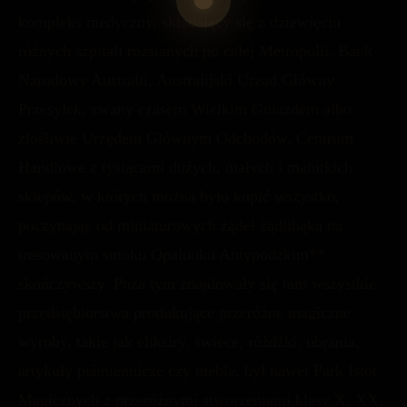
kompleks medyczny, składający się z dziewięciu
różnych szpitali rozsianych po całej Metropolii, Bank
Narodowy Australii, Australijski Urząd Główny
Przesyłek, zwany czasem Wielkim Gniazdem albo
złośliwie Urzędem Głównym Odchodów, Centrum
Handlowe z tysiącami dużych, małych i malutkich
sklepów, w których można było kupić wszystko,
poczynając od miniaturowych żądeł żądlibąka na
tresowanym smoku Opalooku Antypodzkim**
skończywszy. Poza tym znajdowały się tam wszystkie
przedsiębiorstwa produkujące przeróżne magiczne
wyroby, takie jak eliksiry, świece, różdżki, ubrania,
artykuły piśmiennicze czy meble, był nawet Park Istot
Magicznych z przeróżnymi stworzeniami klasy X, XX,