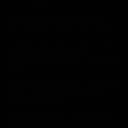
i ciągle się powiększa.
– Przeczytałam, że robią to więźniowie skazani za
cięższe przestępstwa. Albo kopią studnie artezyjskie,
żeby nawodnić osady i miasta. Ci skazani za lżejsze
naprawiają Portale, zaś za bardzo ciężkie
wyprowadzani są na szczerą pustynię i tam zostawiani.
Naprawdę?
– Naprawdę zostawiani na pustyni? – domyślił się Tau.
– Z tego, co słyszałem, ostatni taki wyrok został
wykonany ze trzy lata temu.
– To musi być straszna śmierć – mruknęła Hermiona,
patrząc pod nogi.