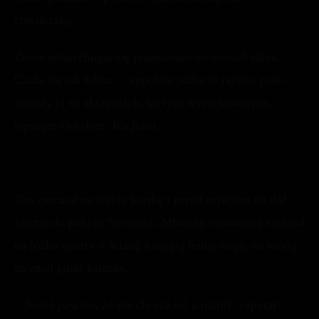
chwileczkę…
Znów uśmiechnęła się promiennie do swoich dłoni.
Czuła się tak lekko… zupełnie jakby te rajskie ptaki
uniosły ją na skrzydłach, ku tym wyczekiwanym,
lepszym chwilom. Ku jutru.
Tau zarzucił na siebie kurtkę i przed zejściem na dół
zajrzał do pokoju Severusa. Młodszy czarodziej siedział
na łóżku oparty o ścianę z ugiętą jedną nogą, na której
trzymał jakąś książkę.
– Jesteś pewien, że nie chcesz iść z nami? – spytał.