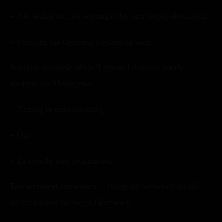
– Nie widzę nic, co wymagałoby tam mojej obecności.
– Przecież nie będziesz siedział tu sam?
Severus starannie obrócił stronę i dopiero wtedy
spojrzał na Aborygena.
– Nazwij to miłą odmianą.
– Od?
– Za chwilę sam zrozumiesz.
Tau wzruszył ramionami i zbiegł po schodach na dół,
do czekającej na niego Hermiony.