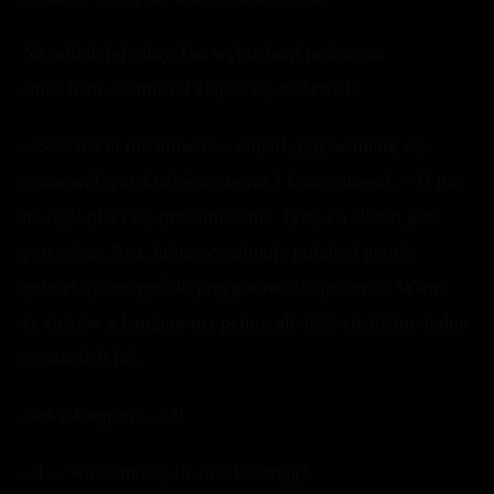
Na widok jej miny Tau wybuchnął radosnym
śmiechem, aż musiał złapać się za brzuch.
– Severus ci nie mówił? – odparł, gdy w miarę się
opanował, parsknął jeszcze raz i kontynuował. – U nas
na ogół płaci się przedmiotami. Tym, co akurat jest
potrzebne. Ava, która wynajmuje pokoje i gotuje
potrzebuje czegoś do przygotowania jedzenia. Wiem,
że steków z kangura ma pełno, ale dziś zjedliśmy jedno
z ostatnich jaj.
Stek z kangura…??!
– I… wiesz może, ile one kosztują?