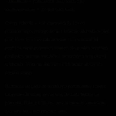
– Dokładnie – potwierdził Tau, widząc jej
zainteresowanie. – To jest nasz bank.
Cztery schodki w dół zaprowadziły ich do
przestronnego, jasnego holu, z którego odchodziło pięć
przejść, w tym trzy zakratowane. Tau wskazał jej
przejście zaraz po prawej wiodące do punktu wymiany
pieniędzy, pełnego stolików i mosiężnych wag różnej
wielkości. Tylko na jednym z nich leżała olbrzymia
otwarta księga.
Hermiona sięgnęła do torebki po portmonetkę i nagle
uzmysłowiła sobie, że nie wie, ile złota będzie im
potrzeba. Pokoje u Tau na pewno musiały kosztować,
zapewne będą tam również jadać…