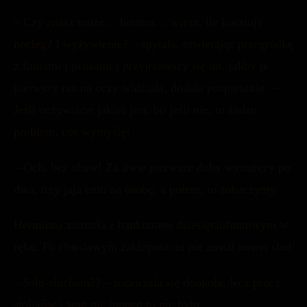
– Czy znasz może… hmmm… wiesz, ile kosztuje
nocleg? I wyżywienie? – spytała, otwierając przegródkę
z funtami i pensami i przyjrzawszy się im, jakby je
pierwszy raz na oczy widziała, dodała pospiesznie. –
Jeśli oczywiście jakieś jest, bo jeśli nie, to żaden
problem, coś wymyślę!
– Och, bez obaw! Za dwie pierwsze doby wystarczy po
dwa, trzy jaja emu na osobę, a potem, to zobaczymy.
Hermiona zamarła z banknotem dziesięciofuntowym w
ręku. Po chwilowym zakłopotaniu nie został nawet ślad
– Ssłu-słucham?? – rozejrzała się dookoła, lecz prócz
stolików i wag nic innego tu nie było.