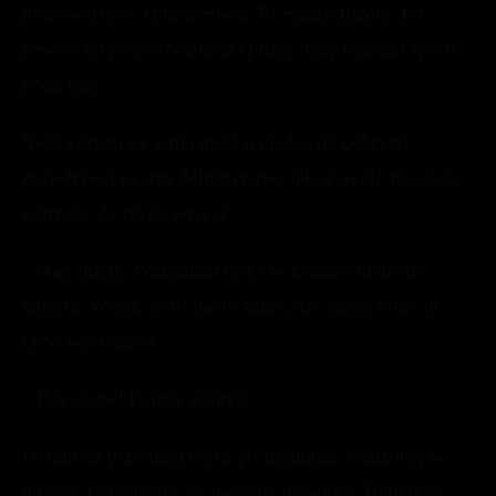
pracownikiem Ministerstwa. To znaczy Byłam. Bo
pewnie na przywrócenie do pracy będę musiała sporo
poczekać.
Swoją drogą na samą myśl o niedawno odkrytej
prawdziwej twarzy Ministerstwa jakoś wcale nie czuła
potrzeby do niego wracać.
– Nie, nigdy. Widziałam tylko w książce ruchome
zdjęcia. Wiem, że to nie to samo, ale mogę sobie to
choć wyobrazić!
– Bez obaw! Będzie dobrze!
Hermiona przesunęła ręką po framudze osadzonej w
niczym i przyjrzała się uważnie drzwiom. Były dość