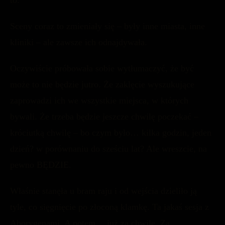
Sceny coraz to zmieniały się – były inne miasta, inne
kliniki – ale zawsze ich odnajdywała.
Oczywiście próbowała sobie wytłumaczyć, że być
może to nie będzie jutro. Że zaklęcie wyszukujące
zaprowadzi ich we wszystkie miejsca, w których
bywali. Że trzeba będzie jeszcze chwilę poczekać –
króciutką chwilę – bo czym było… kilka godzin, jeden
dzień? w porównaniu do sześciu lat? Ale wreszcie, na
pewno BĘDZIE.
Właśnie stanęła u bram raju i od wejścia dzieliło ją
tyle, co sięgnięcie po złoconą klamkę. Ta jakaś sesja z
Aborygenami. A potem… już za chwilę. Za