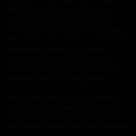
Wstrętu, Bułgarzy starali się otaczać miasteczka i
wioski nieciekawymi lub wręcz niebezpiecznymi
miejscami (nawiedzone cmentarze, fałszywe bagna,
równie fałszywe strefy wykluczenia z powodu skażenia
radioaktywnego, które było w rzeczywistości
sfabrykowane przez czarodziejów), zaś Francuzi
przenieśli cały magiczny świat do drugiego wymiaru,
Australia skorzystała z olbrzymich, zupełnie
niezaludnionych obszarów kraju. Tak więc wszystkie
magiczne osady, miasteczka i miasta znajdowały się
daleko w głębi lądu, dziesiątki mil od najmniejszej
drogi czy rzeczki, Metropolia zaś położona była po
środku Australii, pomiędzy Wielką Pustynią Piaszczystą
i Pustynią Gibsona. Nie było więc obaw, żeby