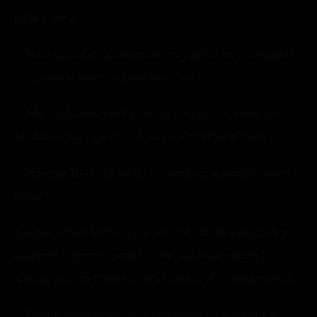
palący gorąc.
– Masz tu coś do załatwienia, czy tylko mi pomagasz?
– zagadnęła idącego niedaleko Tau.
– Jeśli będziemy mieć czas, to chciałbym wpaść do
Ministerstwa i sprawdzić mapy Tradycjonalistów.
– Przecież Ill-oo’ce udało się umówić z kimś na jutro
rano?
Tau nie odpowiedział natychmiast, ale chwilę szedł w
milczeniu, patrząc przed siebie, ale najwyraźniej
widząc coś, co tylko on mógł zobaczyć – swoje myśli.
– Można powiedzieć, że z ciekawości – wyjaśnił w