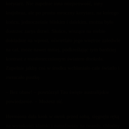
korytarz. Nie zupełnie inna miejscowość, inny
krajobraz, ale po prostu mroczny korytarz, na którego
końcu, jednocześnie bliskim i dalekim, można było
dostrzec zarys drzwi. Słońce, wiszące na niebie
dokładnie na wprost, oświetlało jego wnętrze zaledwie
na cal, może nawet mniej, podkreślając tym bardziej
kontrast z rozsłonecznionym światem dookoła.
Zupełnie jakby coś w środku wchłaniało całe światło i
zwracało pustkę.
– Bez obaw! – powtórzył Tau święte australijskie
powiedzenie. – Możesz iść.
Hermiona dała krok w mrok przed sobą, sięgnęła ręką
na wysokości klamki i natrafiwszy na twardy, chłodny