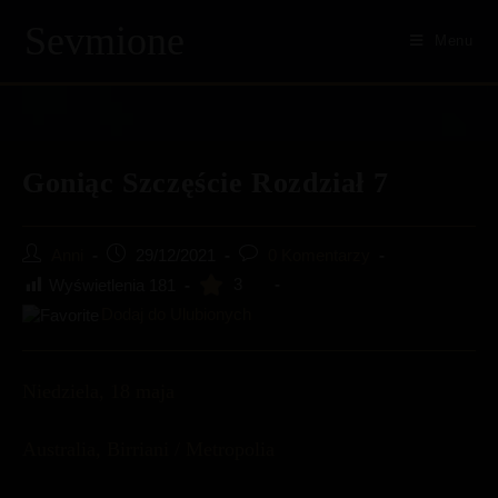
Skip
Sevmione
to
Menu
content
Goniąc Szczęście Rozdział 7
Post
Post
Post
Anni
29/12/2021
0 Komentarzy
author:
published:
comments:
3
Wyświetlenia
181
Dodaj do Ulubionych
Niedziela, 18 maja
Australia, Birriani / Metropolia