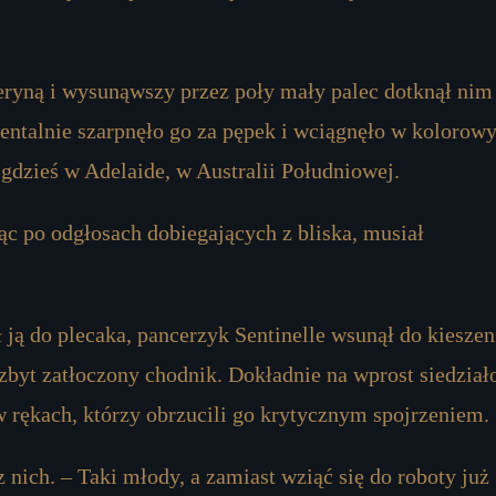
leryną i wysunąwszy przez poły mały palec dotknął nim
ntalnie szarpnęło go za pępek i wciągnęło w kolorow
 gdzieś w Adelaide, w Australii Południowej.
ząc po odgłosach dobiegających z bliska, musiał
 ją do plecaka, pancerzyk Sentinelle wsunął do kieszen
ezbyt zatłoczony chodnik. Dokładnie na wprost siedział
 rękach, którzy obrzucili go krytycznym spojrzeniem.
 nich. – Taki młody, a zamiast wziąć się do roboty już