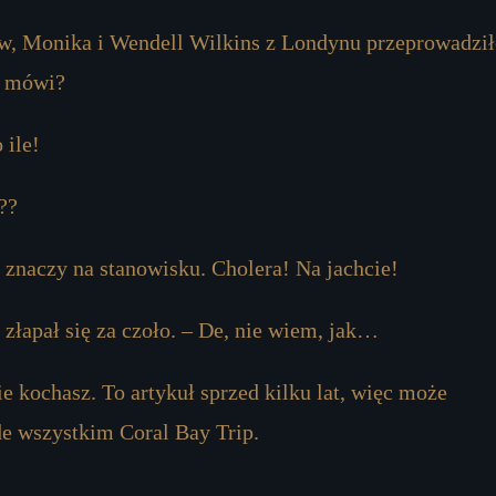
ów, Monika i Wendell Wilkins z Londynu przeprowadzi
o mówi?
 ile!
??
 znaczy na stanowisku. Cholera! Na jachcie!
i złapał się za czoło. – De, nie wiem, jak…
e kochasz. To artykuł sprzed kilku lat, więc może
de wszystkim Coral Bay Trip.