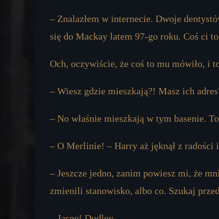
– Znalazłem w internecie. Dwoje dentyst
się do Mackay latem 97-go roku. Coś ci t
Och, oczywiście, że coś to mu mówiło, i to
– Wiesz gdzie mieszkają?! Masz ich adres
– No właśnie mieszkają w tym basenie. To
– O Merlinie! – Harry aż jęknął z radości 
– Jeszcze jedno, zanim powiesz mi, że mni
zmienili stanowisko, albo co. Szukaj prze
– Jasne! Dudley…