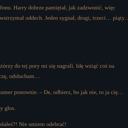
efonu. Harry dobrze pamiętał, jak zadzwonić, więc
i wstrzymał oddech. Jeden sygnał, drugi, trzeci… piąty
rzy do tej pory mi się nagrali. Idę wziąć coś na
ończę, odsłucham…
numer ponownie. – De, odbierz, bo jak nie, to ja cię…
y głos.
ysłałeś?! Nie umiem odebrać!