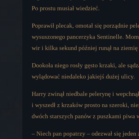
Po prostu musiał wiedzieć.
Poprawił plecak, omotał się porządnie pe
wysuszonego pancerzyka Sentinelle. Mome
wir i kilka sekund później runął na ziemię
Dookoła niego rosły gęsto krzaki, ale sąd
wylądować niedaleko jakiejś dużej ulicy.
Harry zwinął niedbale pelerynę i wepchnął
i wyszedł z krzaków prosto na szeroki, ni
dwóch starszych panów z puszkami piwa w
– Niech pan popatrzy – odezwał się jeden z