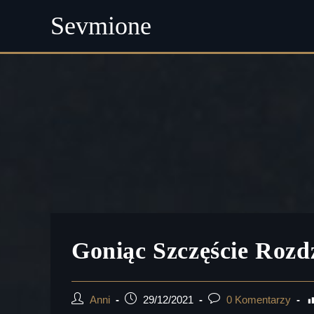
Sevmione
Skip
to
content
Goniąc Szczęście Rozdz
Post
Post
Post
Anni
29/12/2021
0 Komentarzy
author:
published:
comments: