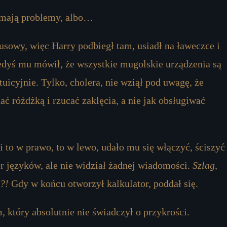
 mają problemy, albo…
usowy, więc Harry podbiegł tam, usiadł na ławeczce i
iedyś mu mówił, że wszystkie mugolskie urządzenia są
tuicyjnie. Tylko, cholera, nie wziął pod uwagę, że
ć różdżką i rzucać zaklęcia, a nie jak obsługiwać
 to w prawo, to w lewo, udało mu się włączyć, ściszyć 
 języków, ale nie widział żadnej wiadomości.
Szlag,
a?!
Gdy w końcu otworzył kalkulator, poddał się.
 który absolutnie nie świadczył o przykrości.