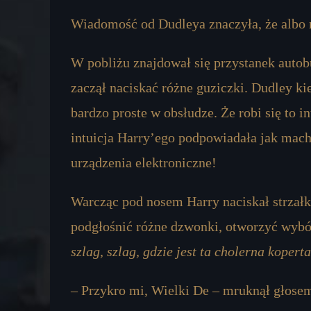
Wiadomość od Dudleya znaczyła, że albo
W pobliżu znajdował się przystanek autob
zaczął naciskać różne guziczki. Dudley k
bardzo proste w obsłudze. Że robi się to in
intuicja Harry’ego podpowiadała jak macha
urządzenia elektroniczne!
Warcząc pod nosem Harry naciskał strzałki
podgłośnić różne dzwonki, otworzyć wybór
szlag, szlag, gdzie jest ta cholerna kopert
– Przykro mi, Wielki De – mruknął głosem,