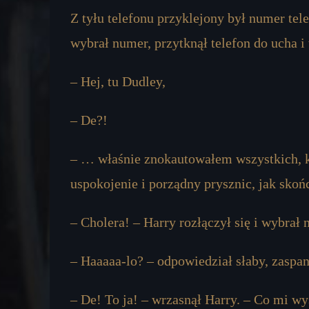
Z tyłu telefonu przyklejony był numer tel
wybrał numer, przytknął telefon do ucha 
– Hej, tu Dudley,
– De?!
– … właśnie znokautowałem wszystkich, któ
uspokojenie i porządny prysznic, jak sk
– Cholera! – Harry rozłączył się i wybrał 
– Haaaaa-lo? – odpowiedział słaby, zaspan
– De! To ja! – wrzasnął Harry. – Co mi w