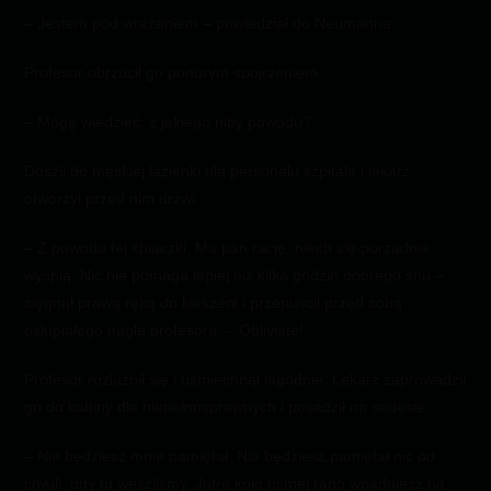
– Jestem pod wrażeniem – powiedział do Neumanna.
Profesor obrzucił go ponurym spojrzeniem.
– Mogę wiedzieć, z jakiego niby powodu?
Doszli do męskiej łazienki dla personelu szpitala i lekarz
otworzył przed nim drzwi.
– Z powodu tej śpiączki. Ma pan rację, niech się porządnie
wyśpią. Nic nie pomaga lepiej niż kilka godzin dobrego snu –
sięgnął prawą ręką do kieszeni i przepuścił przed sobą
osłupiałego nagle profesora. – Obliviate!
Profesor rozluźnił się i uśmiechnął łagodnie. Lekarz zaprowadził
go do kabiny dla niepełnosprawnych i posadził na sedesie.
– Nie będziesz mnie pamiętał. Nie będziesz pamiętał nic od
chwili, gdy tu weszliśmy. Jutro koło ósmej rano wpadniesz na