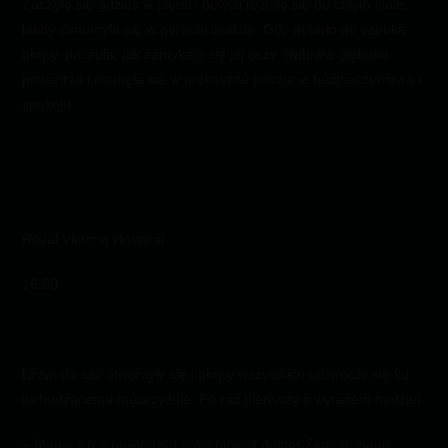
Zaczęło się gdzieś w piersi i powoli rozlało się po całym ciele,
jakby zanurzyła się w gorącej wodzie. Gdy dotarło do czubka
głowy, poczuła, jak zamykają się jej oczy. Nabrała głęboko
powietrza i osunęła się w rozkoszne poczucie bezpieczeństwa i
spokoju.
Royal Victoria Hospital
16:00
Drzwi do sali otworzyły się i głowy wszystkich odwróciły się ku
wchodzącemu mężczyźnie. Po raz pierwszy z wyrazem nadziei.
– Mamy ich – powiedział natychmiast doktor Zimmermann,