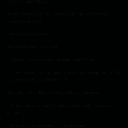
które wniknęły w skórę.
Skinęła głową, wzięła do ust kolejną porcję ryżu i zaczęła
mechanicznie gryźć.
– Mogę o coś zapytać?
Snape’owi drgnęły kąciki ust.
– Jaki jest sens zadawania durnych pytań? Żaden.
– Czemu tydzień temu mogłam wrócić do pańskiego domu? Nie
było żadnych zaklęć ochronnych?
Spoglądał na nią dłuższą chwilę, jakby ważąc słowa.
– Bo od niedawna… jesteś jedyną żyjącą osobą, która zna
Tajemnicę.
– Może mi pan powiedzieć, kim byli pozostali?