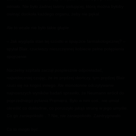
istniało. Nie było żadnej taśmy izolującej, którą można byłoby
owinąć dookoła każdego organu, żeby nie pękał.
Ale to wcale nie było takie głupie…
– Jak wygląda stan tej szóstki w śpiączce farmakologicznej? –
spytał Blair, rzuciwszy nieszczęsnej kobiecie pełne potępienia
spojrzenie.
Naczelny szpitala zaczął pospiesznie odpowiadać,
najwidoczniej czując, że im prędzej skończy, tym prędzej Blair
rzuci się na kogoś innego. Ale monotonne odczytywanie
najnowszych wyników badań sprawiło, że Neumann wrócił do
poprzedniego pytania Premiera. Było w nim coś.. nie umiał
określić co dokładnie, co poruszyło jakąś strunę w jego umyśle.
Co go zaniepokoiło…? Nie, nie zaniepokoiło. Zaintrygowało.
Co to mogło być…