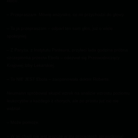
kłócić.
– Przepraszam. Mówię wszystko, co mi przychodzi do głowy.
– To ja przepraszam – odparł ten sam głos, już o wiele
spokojniej.
– Z Paryża, z Instytutu Pasteura, przyleci lada godzina próbna
szczepionka przeciw Ebola – odezwał się Przewodniczący
Krajowej Izby Lekarskiej.
– To NIE JEST Ebola – zaoponowała doktor Roberts.
Neumann spróbował skupić wzrok na analizie wzrostu poziomu
leukocytów u każdego z chorych, ale po prostu już nic nie
widział.
– Może pomoże.
– W tej chwili nie jest jeszcze w stu procentach sprawdzona!