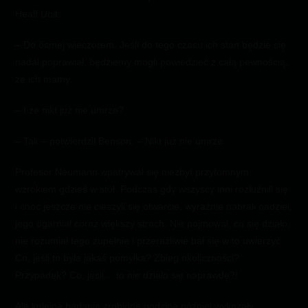
Healf Unit:
– Do ósmej wieczorem. Jeśli do tego czasu ich stan będzie się
nadal poprawiał, będziemy mogli powiedzieć z całą pewnością,
że ich mamy.
– I że nikt już nie umrze?
– Tak – potwierdził Benson. – Nikt już nie umrze.
Profesor Neumann wpatrywał się niezbyt przytomnym
wzrokiem gdzieś w stół. Podczas gdy wszyscy inni rozluźnili się
i choć jeszcze nie cieszyli się otwarcie, wyraźnie nabrali nadziei,
jego ogarniał coraz większy strach. Nie pojmował, co się działo,
nie rozumiał tego zupełnie i przeraźliwie bał się w to uwierzyć.
Co, jeśli to była jakaś pomyłka? Zbieg okoliczności?
Przypadek? Co, jeśli… to nie działo się naprawdę?!
Ale kolejne badania zrobione godzinę później wykazały