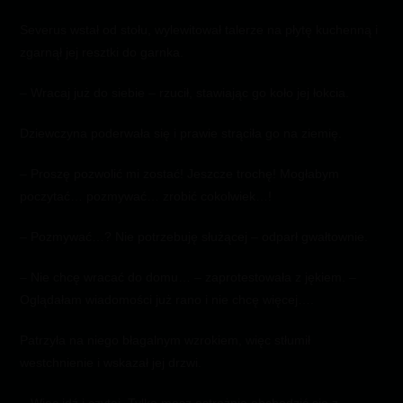
Severus wstał od stołu, wylewitował talerze na płytę kuchenną i
zgarnął jej resztki do garnka.
– Wracaj już do siebie – rzucił, stawiając go koło jej łokcia.
Dziewczyna poderwała się i prawie strąciła go na ziemię.
– Proszę pozwolić mi zostać! Jeszcze trochę! Mogłabym
poczytać… pozmywać… zrobić cokolwiek…!
– Pozmywać…? Nie potrzebuję służącej – odparł gwałtownie.
– Nie chcę wracać do domu… – zaprotestowała z jękiem. –
Oglądałam wiadomości już rano i nie chcę więcej….
Patrzyła na niego błagalnym wzrokiem, więc stłumił
westchnienie i wskazał jej drzwi.