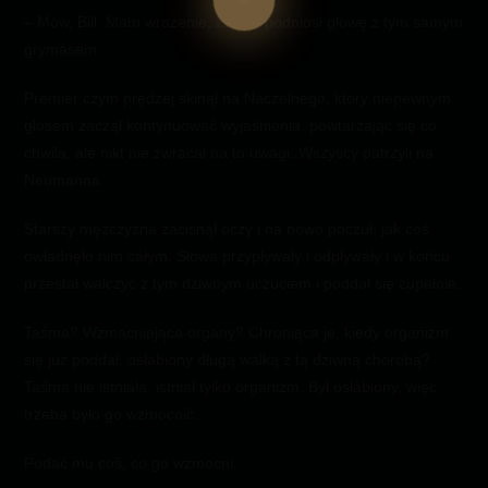
– Mów, Bill. Mam wrażenie, że… – podniósł głowę z tym samym
grymasem.
Premier czym prędzej skinął na Naczelnego, który niepewnym
głosem zaczął kontynuować wyjaśnienia, powtarzając się co
chwila, ale nikt nie zwracał na to uwagi. Wszyscy patrzyli na
Neumanna.
Starszy mężczyzna zacisnął oczy i na nowo poczuł, jak coś
owładnęło nim całym. Słowa przypływały i odpływały i w końcu
przestał walczyć z tym dziwnym uczuciem i poddał się zupełnie.
Taśma? Wzmacniająca organy? Chroniąca je, kiedy organizm
się już poddał, osłabiony długą walką z tą dziwną chorobą?
Taśma nie istniała, istniał tylko organizm. Był osłabiony, więc
trzeba było go wzmocnić.
Podać mu coś, co go wzmocni.