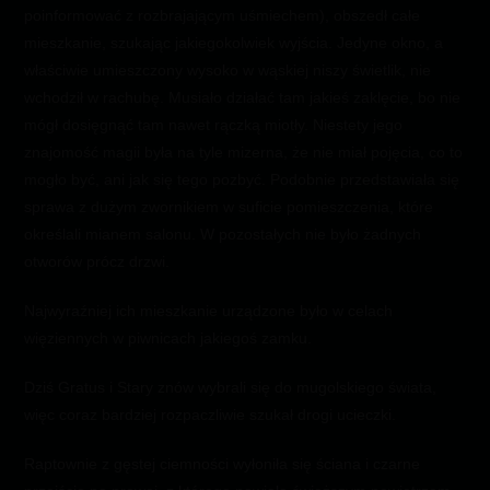
poinformować z rozbrajającym uśmiechem), obszedł całe
mieszkanie, szukając jakiegokolwiek wyjścia. Jedyne okno, a
właściwie umieszczony wysoko w wąskiej niszy świetlik, nie
wchodził w rachubę. Musiało działać tam jakieś zaklęcie, bo nie
mógł dosięgnąć tam nawet rączką miotły. Niestety jego
znajomość magii była na tyle mizerna, że nie miał pojęcia, co to
mogło być, ani jak się tego pozbyć. Podobnie przedstawiała się
sprawa z dużym zwornikiem w suficie pomieszczenia, które
określali mianem salonu. W pozostałych nie było żadnych
otworów prócz drzwi.
Najwyraźniej ich mieszkanie urządzone było w celach
więziennych w piwnicach jakiegoś zamku.
Dziś Gratus i Stary znów wybrali się do mugolskiego świata,
więc coraz bardziej rozpaczliwie szukał drogi ucieczki.
Raptownie z gęstej ciemności wyłoniła się ściana i czarne