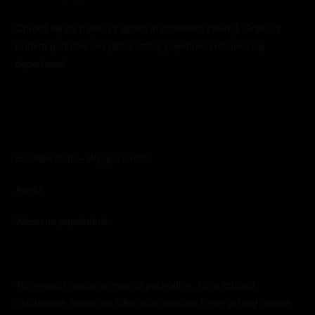
Obrócił się na pięcie i z głośnym trzaskiem zniknął. Gratus z
trudem podniósł wszystkie cztery pojemniki i również się
deportował.
Howden Dam – Wyjąca Grobla
Anglia
Wczesne popołudnie
Trzymając uniesioną wysoko pochodnię, która rzucała
rozchwiane światło na kilka stóp dookoła, Peter pchnął ciężkie