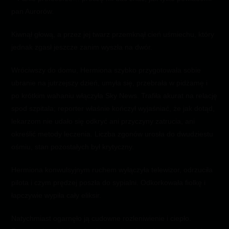
pan Aurorów.
Kiwnął głową, a przez jej twarz przemknął cień uśmiechu, który
jednak zgasł jeszcze zanim wyszła na dwór.
Wróciwszy do domu, Hermiona szybko przygotowała sobie
ubranie na jutrzejszy dzień, umyła się, przebrała w pidżamę i
po krótkim wahaniu włączyła Sky News. Trafiła akurat na relację
spod szpitala; reporter właśnie kończył wyjaśniać, że jak dotąd,
lekarzom nie udało się odkryć ani przyczyny zatrucia, ani
określić metody leczenia. Liczba zgonów urosła do dwudziestu
ośmiu, stan pozostałych był krytyczny.
Hermiona konwulsyjnym ruchem wyłączyła telewizor, odrzuciła
pilota i czym prędzej poszła do sypialni. Odkorkowała fiolkę i
łapczywie wypiła cały eliksir.
Natychmiast ogarnęło ją cudowne rozleniwienie i ciepło.