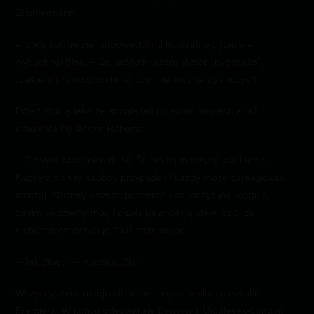
Zimmermann.
– Chcę konkretnej odpowiedzi na konkretne pytanie –
wybuchnął Blair. – Za każdym razem słyszę „być może”,
„całkiem prawdopodobnie” czy „nie można wykluczyć”!
Przez chwilę lekarze spoglądali po sobie niepewnie, aż
odezwała się doktor Roberts:
– Z całym szacunkiem, Sir. To nie są maszyny, ale ludzie.
Każdy z nich to osobny przypadek i każdy może zareagować
inaczej. Musimy jeszcze poczekać i zobaczyć jak reagują,
zanim będziemy mogli z całą pewnością stwierdzić, że
niebezpieczeństwo jest już zażegnane.
– Jak długo? – naciskał Blair.
Wszyscy znów rozejrzeli się po innych, unikając wzroku
Premiera. W końcu odezwał się Benson z Middlesex-London