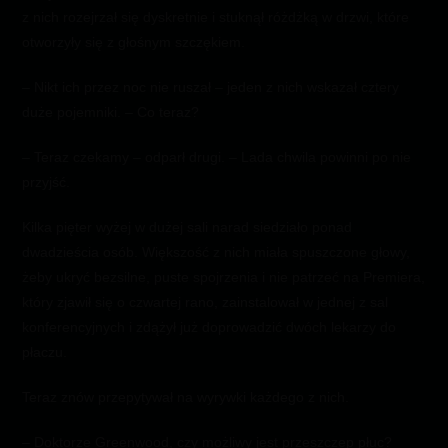
z nich rozejrzał się dyskretnie i stuknął różdżką w drzwi, które
otworzyły się z głośnym szczękiem.
– Nikt ich przez noc nie ruszał – jeden z nich wskazał cztery
duże pojemniki. – Co teraz?
– Teraz czekamy – odparł drugi. – Lada chwila powinni po nie
przyjść.
Kilka pięter wyżej w dużej sali narad siedziało ponad
dwadzieścia osób. Większość z nich miała spuszczone głowy,
żeby ukryć bezsilne, puste spojrzenia i nie patrzeć na Premiera,
który zjawił się o czwartej rano, zainstalował w jednej z sal
konferencyjnych i zdążył już doprowadzić dwóch lekarzy do
płaczu.
Teraz znów przepytywał na wyrywki każdego z nich.
– Doktorze Greenwood, czy możliwy jest przeszczep płuc?