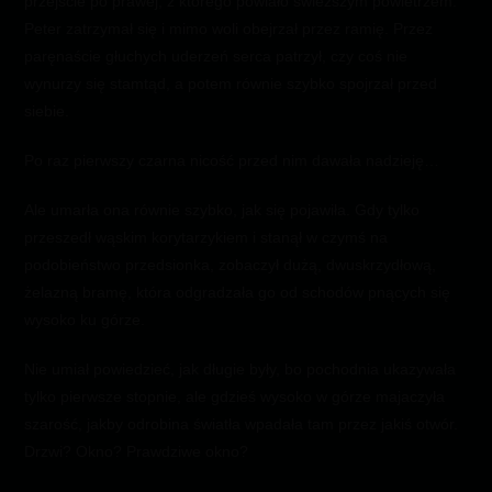
przejście po prawej, z którego powiało świeższym powietrzem.
Peter zatrzymał się i mimo woli obejrzał przez ramię. Przez
paręnaście głuchych uderzeń serca patrzył, czy coś nie
wynurzy się stamtąd, a potem równie szybko spojrzał przed
siebie.
Po raz pierwszy czarna nicość przed nim dawała nadzieję…
Ale umarła ona równie szybko, jak się pojawiła. Gdy tylko
przeszedł wąskim korytarzykiem i stanął w czymś na
podobieństwo przedsionka, zobaczył dużą, dwuskrzydłową,
żelazną bramę, która odgradzała go od schodów pnących się
wysoko ku górze.
Nie umiał powiedzieć, jak długie były, bo pochodnia ukazywała
tylko pierwsze stopnie, ale gdzieś wysoko w górze majaczyła
szarość, jakby odrobina światła wpadała tam przez jakiś otwór.
Drzwi? Okno? Prawdziwe okno?