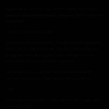
Zapadła długa, bolesna cisza. Hermiona jakby się ocknęła i
czekała w napięciu na odpowiedź, niepewna, czy tym razem nie
przesadziła.
– Profesor Dumbledore i Griffin.
Dziewczyna westchnęła ciężko i odsunęła na wpół pełny talerz.
Przypomniała sobie zachowanie Snape’a po śmierci Chase’a,
którego nie rozumiała i nagle przyszło jej do głowy, że być
może Chase był po prostu jego przyjacielem…
Nie odważyła się o to zapytać, ale pytanie musiała mieć
wypisane na twarzy, bo Snape skinął potakująco głową.
– Tak.
– Przepraszam. Naprawdę – szepnęła i zaczęła mrugać, żeby
powstrzymać łzy.