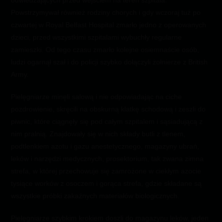
odwiedzających przed wejściem na teren szpitala.
Powstrzymywał również rodziny chorych i gdy wczoraj tuż po
czwartej w Royal Belfast Hospital zmarło jedno z operowanych
dzieci, przed wszystkimi szpitalami wybuchły regularne
zamieszki. Od tego czasu zmarło kolejne osiemnaście osób,
ludzi ogarnął szał i do policji szybko dołączyli żołnierze z British
Army.
Pielęgniarze minęli salową i nie odpowiadając na ciche
pozdrowienie, skręcili na obskurną klatkę schodową i zeszli do
piwnic, które ciągnęły się pod całym szpitalem i sąsiadującą z
nim pralnią. Znajdowały się w nich składy butli z tlenem,
podtlenkiem azotu i gazu anestetycznego, magazyny ubrań,
leków i narzędzi medycznych, prosektorium, tak zwana zimna
strefa, w której przechowuje się zamrożone w ciekłym azocie
tysiące worków z osoczem i gorąca strefa, gdzie składane są
wszystkie próbki zakaźnych materiałów biologicznych.
Pielęgniarze szybkim krokiem doszli do magazynu leków, jeden