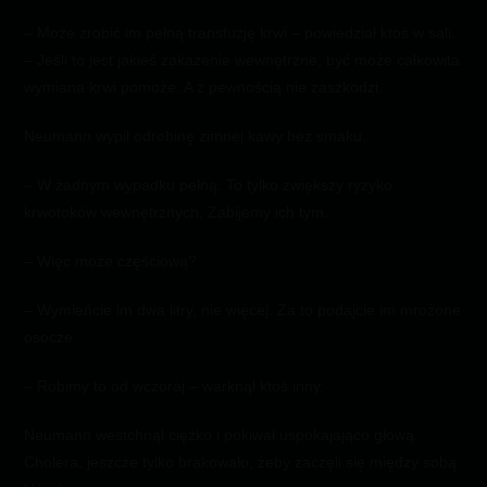
– Może zrobić im pełną transfuzję krwi – powiedział ktoś w sali.
– Jeśli to jest jakieś zakażenie wewnętrzne, być może całkowita
wymiana krwi pomoże. A z pewnością nie zaszkodzi.
Neumann wypił odrobinę zimnej kawy bez smaku.
– W żadnym wypadku pełną. To tylko zwiększy ryzyko
krwotoków wewnętrznych. Zabijemy ich tym.
– Więc może częściową?
– Wymieńcie im dwa litry, nie więcej. Za to podajcie im mrożone
osocze.
– Robimy to od wczoraj – warknął ktoś inny.
Neumann westchnął ciężko i pokiwał uspokajająco głową.
Cholera, jeszcze tylko brakowało, żeby zaczęli się między sobą