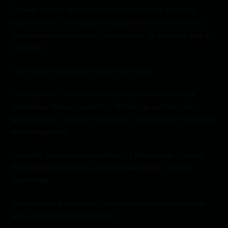
Odsetek zgonów spowodowanych szczepionką wynosi do
pięciu procent. Co znaczy, że trzydzieści osób może umrzeć
tylko z powodu szczepionki! Nawet więcej. W ich stanie byle co
ich zabije!
– Za chwilę i tak posypią się pierwsze zgony.
– Przestańcie! – Neumann uderzył raportem o stół i wstał
gwałtownie. Wszyscy zamilkli. – Wybierzcie po dwie osoby
spośród dzieci, młodzieży i dorosłych i pogrążcie ich w śpiączce
farmakologicznej.
I wyszedł. Zaraz za nim wstał lekarz z Wojskowego Instytutu
Radiobiologii i Atomistyki, przeprosił wszystkich i również
opuścił salę.
Neumann szedł powolnym, zmęczonym krokiem, więc młody
lekarz bardzo szybko go dogonił.