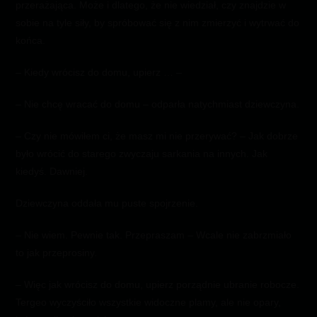
przerażająca. Może i dlatego, że nie wiedział, czy znajdzie w
sobie na tyle siły, by spróbować się z nim zmierzyć i wytrwać do
końca.
– Kiedy wrócisz do domu, upierz … –
– Nie chcę wracać do domu – odparła natychmiast dziewczyna.
– Czy nie mówiłem ci, że masz mi nie przerywać? – Jak dobrze
było wrócić do starego zwyczaju sarkania na innych. Jak
kiedyś. Dawniej.
Dziewczyna oddała mu puste spojrzenie.
– Nie wiem. Pewnie tak. Przepraszam – Wcale nie zabrzmiało
to jak przeprosiny.
– Więc jak wrócisz do domu, upierz porządnie ubranie robocze.
Tergeo wyczyściło wszystkie widoczne plamy, ale nie opary,