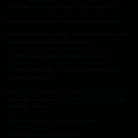
– Elektrolity – usłyszał sam siebie. – Dajcie im elektrolity.
Naczelny urwał w pół słowa i w sali zapadła martwa cisza.
Neumann nie rozumiał, co mówi. To był jakiś absurd, ale mimo
to coś w nim było przekonane, że ma rację.
– Podłączcie im kroplówkę elektrolitową – wykrztusił.
– Profesorze Neumann… – odezwała się doktor Roberts. –
Dobrze się pan czuje?
Dopiero teraz zorientował się, że cały czas trzyma przed sobą
wyciągniętą, rozcapierzoną dłoń i cofnął ją czym prędzej. Ale
słów cofnąć nie mógł.
– CO mamy im podać? – wyjąkał ktoś na sali.
– Profesorze, może pan powtórzyć?