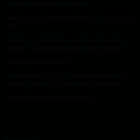
parę osób natychmiast wyprysnęło z sali.
Neumann poczuł, jak doktor Roberts łapie go za rękę i pomaga
wstać.
– Profesorze… od dwóch dni pan nie śpi, chyba czas trochę
odpocząć – szepnęła błagalnie, prowadząc go do wyjścia.
Neumann uśmiechnął się lekko.
– Masz rację, Beth – odparł, gdy otworzyła przed nim drzwi. –
Chyba się zdrzemnę. Nic nie pomaga lepiej niż dobry sen.
Mówiąc to, odniósł dziwne wrażenie déjà-vu.