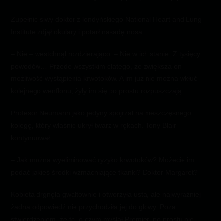
Zupełnie siwy doktor z londyńskiego National Heart and Lung
Institute zdjął okulary i potarł nasadę nosa.
– Nie – westchnął rozdzierająco. – Nie w ich stanie. Z tysięcy
powodów… Przede wszystkim dlatego, że zwiększa on
możliwość wystąpienia krwotoków. A im już nie można wkłuć
kolejnego wenflonu, żyły im się po prostu rozpuszczają.
Profesor Neumann jako jedyny spojrzał na nieszczęsnego
kolegę, który właśnie ukrył twarz w rękach. Tony Blair
kontynuował:
– Jak można wyeliminować ryzyko krwotoków? Możecie im
podać jakieś środki wzmacniające tkanki? Doktor Margaret?
Kobieta drgnęła gwałtownie i otworzyła usta, ale najwyraźniej
żadna odpowiedź nie przychodziła jej do głowy. Poza
stwierdzeniem, że to, o czym myślał Premier, po prostu nie