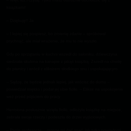
– Więc idź i czytaj. Tylko masz ostrożnie obchodzić się z
książkami!
– Dziękuję!! Ja…
– I lepiej się pospiesz, bo zmienię zdanie – spróbował
prychnąć, ale miał wrażenie, że mu to nie wyszło.
Gdy po sprzątaniu w kuchni wszedł do saloniku, dziewczyna
siedziała skulona na kanapie z jakąś książką. Zszedł na chwilę
do piwnicy i wrócił z eliksirem słodkiego snu i uspokajającym
– Sądzę, że będzie jednak lepiej, jak wrócisz do domu –
powiedział miękko i podał jej obie fiolki. – Eliksir na uspokojenie
weź przed pójściem do pracy.
Hermiona posłusznie wzięła fiolki, odłożyła książkę na miejsce,
zebrała swoje rzeczy i podeszła do drzwi wyjściowych.
– Panie profesorze… proszę mi dać znać, jak tylko powiadomi