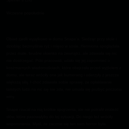
Spinner’s End
Wczesne popołudnie
Obiad zjedli wyjątkowo w domu Snape’a. Siedząc przy stole i
dziobiąc bezmyślnie ryż i mięso w sosie, Hermiona spoglądała
przez małe, brudne okienko na zewnątrz, ale zdawała się nic
nie dostrzegać. Póki pracowali, udało się jej zapomnieć o
koszmarnych wiadomościach, które obejrzała przed wyjściem z
domu, ale teraz wróciły one jak bumerang i uderzyły z jeszcze
większą siłą. I choć zdawała sobie sprawę, że opłakiwanie
tamtych ludzi na nic się nie zda, nie umiała się pozbyć poczucia
winy.
Snape rzucał na nią krótkie spojrzenia, ale nie potrafił znaleźć
słów, które pasowałyby do tej sytuacji. Do niego też wróciły
wspomnienia. Myśl, że zacznie się ten sam horror była