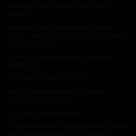
machnął grubym plikiem ostatnich wyników i zaczął je
odczytywać.
– Badania były robione hemocytometrem czy licznikiem
Coultera? – spytał ktoś, gdy Zimmermann skończył i osunął się
na pierwsze wolne krzesło.
– Wygląda jak klasyczne wychodzenie z trombocytopenii–
zauważył ktoś inny.
– 4000 u dzieci to jeszcze daleko od normy…
Tony Blair machnął zniecierpliwiony ręką, żeby uciąć
niezrozumiałą dla niego dyskusję.
– Czy to znaczy, że nikt już nie umrze?
– Tego nie można wykluczyć. Ich stan jest tak ciężki, że jeszcze
przez jakiś czas będzie istniało ryzyko – odpowiedział