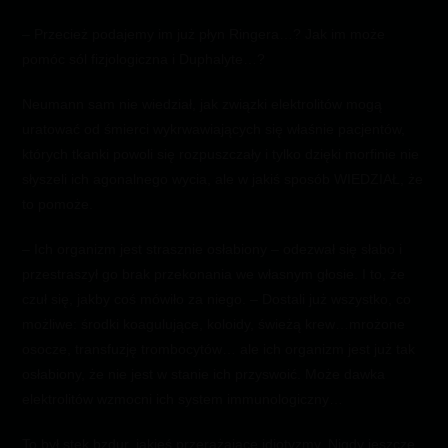
– Przecież podajemy im już płyn Ringera…? Jak im może
pomóc sól fizjologiczna i Duphalyte…?
Neumann sam nie wiedział, jak związki elektrolitów mogą
uratować od śmierci wykrwawiających się właśnie pacjentów,
których tkanki powoli się rozpuszczały i tylko dzięki morfinie nie
słyszeli ich agonalnego wycia, ale w jakiś sposób WIEDZIAŁ, że
to pomoże.
– Ich organizm jest strasznie osłabiony – odezwał się słabo i
przestraszył go brak przekonania we własnym głosie. I to, że
czuł się, jakby coś mówiło za niego. – Dostali już wszystko, co
możliwe: środki koagulujące, koloidy, świeżą krew…mrożone
osocze, transfuzję trombocytów… ale ich organizm jest już tak
osłabiony, że nie jest w stanie ich przyswoić. Może dawka
elektrolitów wzmocni ich system immunologiczny…
To był stek bzdur, jakieś przerażające idiotyzmy. Nigdy jeszcze