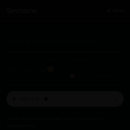
Sevmione
Menu
Skip
to
content
Stan Krytyczny Rozdział 12
Post
Post
Post
Anni
26/12/2021
6 komentarzy
author:
published:
comments:
2
Wyświetlenia
212
Dodaj do Ulubionych
I nadal nie mieli najmniejszego pojęcia, jak leczyć tych
wszystkich ludzi.