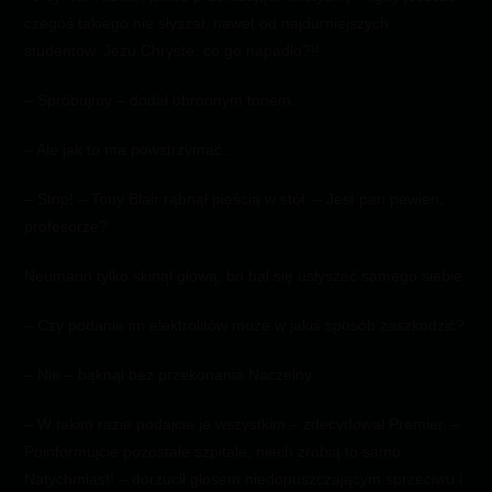
czegoś takiego nie słyszał, nawet od najdurniejszych
studentów. Jezu Chryste, co go napadło?!!
– Spróbujmy – dodał obronnym tonem.
– Ale jak to ma powstrzymać…
– Stop! – Tony Blair rąbnął pięścią w stół. – Jest pan pewien,
profesorze?
Neumann tylko skinął głową, bo bał się usłyszeć samego siebie.
– Czy podanie im elektrolitów może w jakiś sposób zaszkodzić?
– Nie – bąknął bez przekonania Naczelny.
– W takim razie podajcie je wszystkim – zdecydował Premier. –
Poinformujcie pozostałe szpitale, niech zrobią to samo.
Natychmiast! – dorzucił głosem niedopuszczającym sprzeciwu i