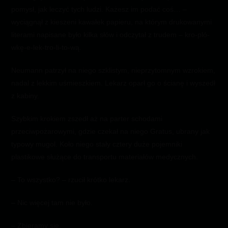
pomysł, jak leczyć tych ludzi. Każesz im podać coś… –
wyciągnął z kieszeni kawałek papieru, na którym drukowanymi
literami napisane było kilka słów i odczytał z trudem – kro-pló-
wkę-e-lek-tro-li-to-wą.
Neumann patrzył na niego szklistym, nieprzytomnym wzrokiem,
nadal z lekkim uśmieszkiem. Lekarz oparł go o ścianę i wyszedł
z kabiny.
Szybkim krokiem zszedł aż na parter schodami
przeciwpożarowymi, gdzie czekał na niego Gratus, ubrany jak
typowy mugol. Koło niego stały cztery duże pojemniki
plastikowe służące do transportu materiałów medycznych.
– To wszystko? – rzucił krótko lekarz.
– Nic więcej tam nie było.
– Zbieramy się.