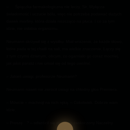
– … Śpiączka farmakologiczna nie leczy, Sir. Wyłącza
świadomość i uczucie bólu, więc nie potrzeba podawać dużych
dawek morfiny, która działa niszcząco na płuca. I co za tym
idzie, nie osłabia organizmu.
Neumann skrzywił się z wysiłku. Miał wrażenie, że każde słowo,
które pada w tej chwili na sali, ma wielkie znaczenie. Łączy się
z tym czymś dziwnym, obcym, co ogarniało go coraz mocniej,
jak jakiś paraliż i nie umiał się od tego uwolnić.
– Jakieś uwagi, profesorze Neumann?
Neumann nawet nie zwrócił uwagi na chłodny głos Premiera.
– Mówcie – machnął na nich ręką. – Cokolwiek. Dobrze wam
idzie.
– Proszę…? – odwrócił się do niego zaskoczony Naczelny.