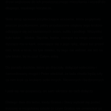
drzwi wejściowe do ich prowizorycznego mieszkania i wszedł do
długiego, wąskiego korytarza.
Niski strop sprawiał przytłaczające wrażenie, które pogłębiały
jeszcze przytłumione, jakby przyduszone odgłosy jego kroków
odbijające się od kamiennych ścian, sufitu i podłogi. Wszystko
było takie… bliskie. Stęchłe, lepkie, cisnące na niego zewsząd,
dyszące mu w kark, ocierające się o jego rękę, idące tuż przed
nim, krok w krok, na tyle daleko, by tego nie widział, ale też na
tyle blisko, by to czuł. Całym sobą.
Do parady duchów, które go dręczyły, dołączył wyleczony i
zamordowany mugol i Peter wiedział, że lada chwila będą szły
za nim krok za krokiem setki innych. Niewinnych i bezbronnych.
I jeśli się nie pospieszy, on sam wkrótce do nich dołączy.
Dlatego dwa dni temu, kiedy Gratus i Stary wybrali się podać
truciznę w mugolskiej szkole (o czym Gratus nie omieszkał go