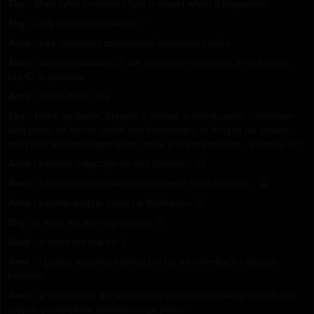
Sky :
Mam tylko problem z tym It wasn't when it happened
Sky :
Cały kontekst opisałam :/
Anni :
bez dogłębnej znajomości kontekstu ciężko
Anni :
odpowiedziałam Ci, ale przyznam szczerze, że nie wiem,
czy Ci to pomoże
Anni :
Heloł, heloł, Sky
Sky :
Heloł, kochane, błagam o pomoc w tłumaczeniu - wkleiłam
dwa posty na forum, jeden jest tłumaczący, w drugim już prawie
wszystko w sumie ogarnęłam, poza jednym zwrotem - pomocy XD
Anni :
właśnie dołączyła do nas Salinka... 😉
Anni :
i zamiast lepić bałwana będziecie lepić zajączki... 😉
Anni :
pewnie będzie sypał na Wielkanoc 😉
Sky :
u mnie też się cały roztopił 🙁
Anni :
a teraz nie ma nic ;(
Anni :
i grubej warstwy białego puchu na świerkach i iglicach
kościoła
Anni :
a ledwo kilka dni temu moja ciotka ze Śląska przesłała mi
zdjęcie przepięknie zaśnieżonego parku