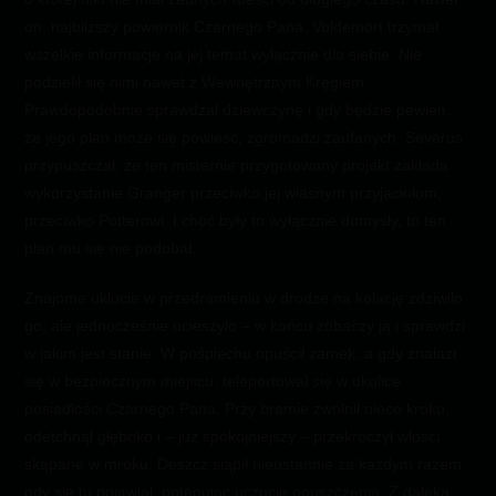
on, najbliższy powiernik Czarnego Pana. Voldemort trzymał
wszelkie informacje na jej temat wyłącznie dla siebie. Nie
podzielił się nimi nawet z Wewnętrznym Kręgiem.
Prawdopodobnie sprawdzał dziewczynę i gdy będzie pewien,
że jego plan może się powieść, zgromadzi zaufanych. Severus
przypuszczał, że ten misternie przygotowany projekt zakłada
wykorzystanie Granger przeciwko jej własnym przyjaciołom,
przeciwko Potterowi. I choć były to wyłącznie domysły, to ten
plan mu się nie podobał.
Znajome ukłucie w przedramieniu w drodze na kolację zdziwiło
go, ale jednocześnie ucieszyło – w końcu zobaczy ją i sprawdzi
w jakim jest stanie. W pośpiechu opuścił zamek, a gdy znalazł
się w bezpiecznym miejscu, teleportował się w okolice
posiadłości Czarnego Pana. Przy bramie zwolnił nieco kroku,
odetchnął głęboko i – już spokojniejszy – przekroczył włości
skąpane w mroku. Deszcz siąpił nieustannie za każdym razem,
gdy się tu pojawiał, potęgując uczucie opuszczenia. Z daleka