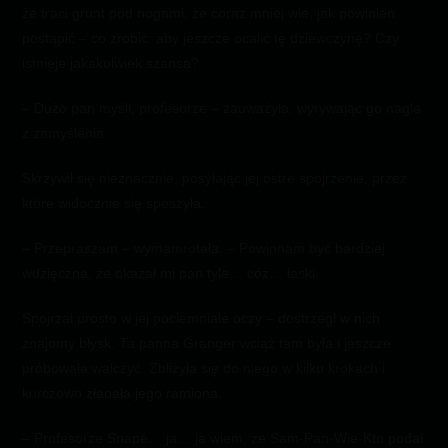
że traci grunt pod nogami, że coraz mniej wie, jak powinien
postąpić – co zrobić, aby jeszcze ocalić tę dziewczynę? Czy
istnieje jakakolwiek szansa?
­– Dużo pan myśli, profesorze – zauważyła, wyrywając go nagle
z zamyślenia.
Skrzywił się nieznacznie, posyłając jej ostre spojrzenie, przez
które widocznie się speszyła.
– Przepraszam – wymamrotała. – Powinnam być bardziej
wdzięczna, że okazał mi pan tyle… cóż… łaski.
Spojrzał prosto w jej pociemniałe oczy – dostrzegł w nich
znajomy błysk.
Ta
panna Granger wciąż tam była i jeszcze
próbowała walczyć. Zbliżyła się do niego w kilku krokach i
kurczowo złapała jego ramiona.
­– Profesorze Snape… ja… ja wiem, że Sam-Pan-Wie-Kto podał