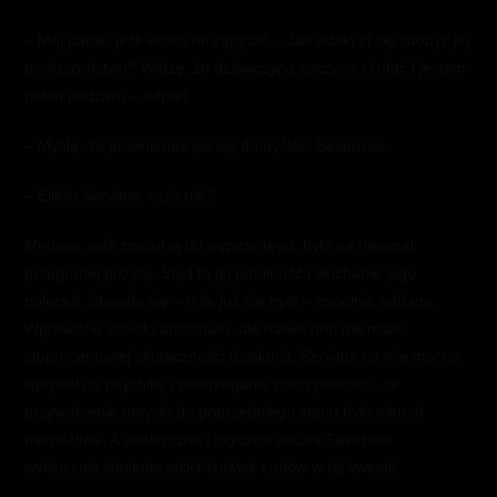
– Mój panie, jeśli wolno mi zapytać… Jak udało ci się zdobyć jej
posłuszeństwo? Widzę, że dziewczyna zaczyna ci ufać i jestem
pełen podziwu – odparł.
– Myślę, że powinieneś już się domyślać, Severusie.
– Eliksir Servitus, czyż nie?
Merlinie, jeśli zmusił ją do wypicia tego, była na nieomal
przegranej pozycji. Stąd ta jej potulność i słuchanie jego
poleceń. Stawała się – o ile już nie była – zupełnie oddana.
Wprawdzie istniało antidotum, ale nawet ono nie miało
stuprocentowej skuteczności działania. Servitus na tyle mocno
wpływał na psychikę i postrzeganie rzeczywistości, że
przywrócenie umysłu do poprzedniego stanu było niemal
niemożliwe. A analityczna i logiczna natura Severusa
wykluczała istnienie jakichkolwiek cudów w tej kwestii.