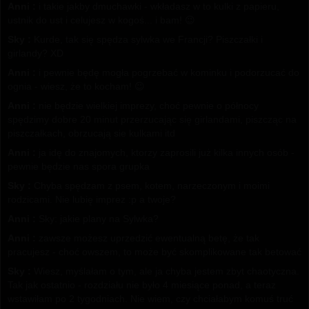
Anni :
i takie jakby dmuchawki - wkładasz w to kulki z papieru,
ustnik do ust i celujesz w kogoś... i bam! 😉
Sky :
Kurde, tak się spędza sylwka we Francji? Piszczałki i
girlandy? XD
Anni :
i pewnie będę mogła pogrzebać w kominku i podorzucać do
ognia - wiesz, że to kocham! 😉
Anni :
nie będzie wielkiej imprezy, choć pewnie o północy
spędzimy dobre 20 minut przerzucając się girlandami, piszcząc na
piszczałkach, obrzucają sie kulkami itd
Anni :
ja idę do znajomych, ktorzy zaprosili już kilka innych osób -
pewnie będzie nas spora grupka
Sky :
Chyba spędzam z psem, kotem, narzeczonym i moimi
rodzicami. Nie lubię imprez :p a twoje?
Anni :
Sky: jakie plany na Sylwka?
Anni :
zawsze możesz uprzedzić ewentualną betę, że tak
pracujesz - choć owszem, to może być skomplikowane tak betować
Sky :
Wiesz, myślałam o tym, ale ja chyba jestem zbyt chaotyczna.
Tak jak ostatnio - rozdziału nie było 4 miesiące ponad, a teraz
wstawiłam po 2 tygodniach. Nie wiem, czy chciałabym komuś truć