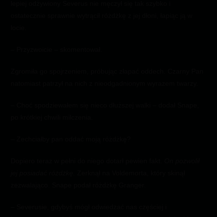
lepiej odżywiony Severus nie męczył się tak szybko i
ostatecznie sprawnie wytrącił różdżkę z jej dłoni, łapiąc ją w
locie.
– Przyzwoicie – skomentował.
Zgromiła go spojrzeniem, próbując złapać oddech. Czarny Pan
natomiast patrzył na nich z nieodgadnionym wyrazem twarzy.
– Choć spodziewałem się nieco dłuższej walki – dodał Snape,
po krótkiej chwili milczenia.
– Zechciałby pan oddać moją różdżkę?
Dopiero teraz w pełni do niego dotarł pewien fakt.
On pozwolił
jej posiadać różdżkę.
Zerknął na Voldemorta, który skinął
zezwalająco. Snape podał różdżkę Granger.
– Severusie, gdybyś mógł odwiedzać nas częściej i