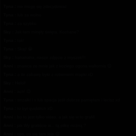
Tyna :
nie mogę się zdecydować
Tyna :
lub za wolno
Tyna :
za szybko
Sky :
Jak tam minęły święta, Kochane?
Tyna :
tak!
Tyna :
Skaj! 😀
Sky :
hahahaha, nasze zdjęcie z myszek!!!
Anni :
znawca ze mnie jak z koziego ogona waltornia 😉
Tyna :
a ile zabawy było z robieniem mapki xD
Sky :
Heloł!
Anni :
ach! 😉
Tyna :
strzałki i x lub spacja jeśli dobrze pamiętam i lecisz xd
Tyna :
to był quidditch xD
Anni :
bo to jest tylko video, a jak się w to graM
Anni :
jak Wy graliście w... tą piłkę nożną ?
Anni :
ops, co się tam leje 😉