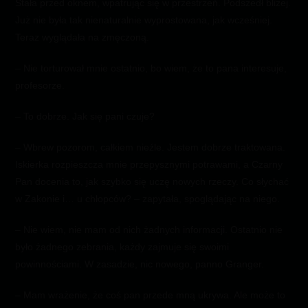
Stała przed oknem, wpatrując się w przestrzeń. Podszedł bliżej.
Już nie była tak nienaturalnie wyprostowana, jak wcześniej.
Teraz wyglądała na zmęczoną.
– Nie torturował mnie ostatnio, bo wiem, że to pana interesuje,
profesorze.
– To dobrze. Jak się pani czuje?
– Wbrew pozorom, całkiem nieźle. Jestem dobrze traktowana.
Iskierka rozpieszcza mnie przepysznymi potrawami, a Czarny
Pan docenia to, jak szybko się uczę nowych rzeczy. Co słychać
w Zakonie i… u chłopców? – zapytała, spoglądając na niego.
– Nie wiem, nie mam od nich żadnych informacji. Ostatnio nie
było żadnego zebrania, każdy zajmuje się swoimi
powinnościami. W zasadzie, nic nowego, panno Granger.
– Mam wrażenie, że coś pan przede mną ukrywa. Ale może to