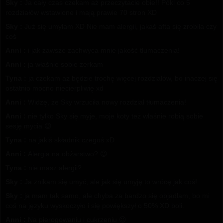
Sky :
Ja cały czas czekam aż przeczytacie obie!! Póki co 5
rozdziałów wstawione i mają prawie 70 stron XD
Sky :
Już się umyłam XD Nie mam alergii, jakaś afta się zrobiła czy
coś
Anni :
i jak zawsze zachwyca mnie jakość tłumaczenia!
Anni :
ja właśnie sobie zerkam
Tyna :
ja czekam aż będzie trochę więcej rozdziałów, bo inaczej się
ostatnio mocno niecierpliwię xd
Anni :
Widzę, że Sky wrzuciła nowy rozdział tłumaczenia!
Anni :
nie tylko Sky się myje, moje koty też właśnie robią sobie
sesję mycia 😉
Tyna :
na jakiś składnik czegoś xD
Anni :
Alergia na obżarstwo? 😉
Tyna :
nie masz alergii?
Sky :
Ja znikam się umyć, ale jak się umyję to wrócę jak coś!
Sky :
ja mam tak samo, ale chyba za bardzo się objadłam, bo mi
coś na języku wyskoczyło i się powiększył o 50% XD boli.
Anni :
Na pierogowaniu i cukrzeniu 😉