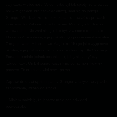
cały czas, w obecności Voldemorta, był tak spięty, że teraz czuł
ból w mięśniach. Nie czekając dłużej, udał się do pokoju
Granger. Wiedział, że nie może z nią rozmawiać o sprawach
związanych z Zakonem czy Potterem. Mogłaby ich zdradzić
wbrew sobie. Nie znał nikogo, kto byłby w stanie oprzeć się
Eliksirowi Zniewolenia, a jego skutki były prawie nieodwracalne.
Z tego powodu Ministerstwo Magii określiło go jako wyjątkowo
okrutny, a jego stosowanie uznano za zbrodnię. Dla Czarnego
Pana nie istniało jednak coś takiego, jak „zakazany” czy
„zbrodniczy”. On był ponad wszystkim, ponad jakimkolwiek
prawem. To on ustanawiał nowe prawo.
Zapukał do drzwi sypialni panny Granger, a usłyszawszy ciche
zaproszenie, wszedł do środka.
– Miałam nadzieję, że jeszcze mnie pan odwiedzi –
powiedziała.