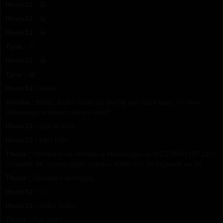
Hociv13 :
😀
Hociv13 :
😀
Hociv13 :
😀
Tyna :
🙂
Hociv13 :
😀
Tyna :
😁
Hociv13 :
halko
Allutka :
Halko, halko widzę że trochę jest cisza tutaj. Co tam
ciekawego w nowym roku u was?
Hociv13 :
zyje tu ktos
Hociv13 :
halo halo
Thalia :
Utknęłam na lotnisku w Hamburgu od WCZORAJ (05.11) i
uznałam, że muszę wejść zapisać sobie coś do czytania na lot
Thalia :
Dzieeeeń dobryyyy
Hociv13 :
🙁
Hociv13 :
halko halko
Thalia :
Puk puk?