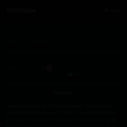
Skip
Sevmione
to
Menu
content
Hurt | Rozdział VIII
Post
Post
Post
Ann
05/04/2023
0 Komentarzy
author:
published:
comments:
0
Wyświetlenia
102
Dodaj do Ulubionych
SEVERUS
Severus skończył zajęcia z szóstym rokiem. Widok bladej i
zmartwionej twarzy Ginewry Weasley sprawiał mu przykrość.
Doskonale wiedział, że nastolatka martwi się o pannę Granger,
o której nikt nie miał żadnych wieści od długiego czasu. Nawet