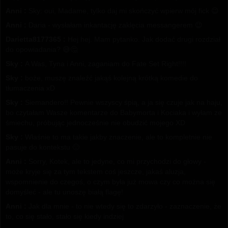
Anni :
Sky: oui, Madame, tylko daj mi skończyć wpierw mój fick 😉
Anni :
Daria - wysłałam inkantację zaklęcia messangerem 😉
Darietta8177365 :
Hej hej. Mam pytanko. Jak dodać drugi rozdział
do opowiadania? 😅🤔
Sky :
A Was, Tyna i Anni, zaganiam do Fate Set Right!!!!
Sky :
boże, muszę znaleźć jakąś kolejną krótką komedie do
tłumaczenia xD
Sky :
Siemandero!! Pewnie wszyscy śpią, a ja się czuje jak na haju,
bo czytałam Wasze komentarze do Babymorta i Kociaka i wyłam ze
śmiechu, próbując jednocześnie nie obudzić mojego XD
Sky :
Właśnie to ma takie jakby znaczenie, ale to kompletnie nie
pasuje do kontekstu 🙁
Anni :
Sorry, Kotek, ale to jedyne, co mi przychodzi do głowy -
może kryje się za tym tekstem coś jeszcze, jakaś aluzja,
wspomnienie do czegoś, o czym była już mowa czy co można się
domyśleć - ale tu unoszę białą flagę!
Anni :
Jak dla mnie - to nie wtedy się to zdarzyło - zaznaczenie, że
to, co się stało, stało się kiedy indziej