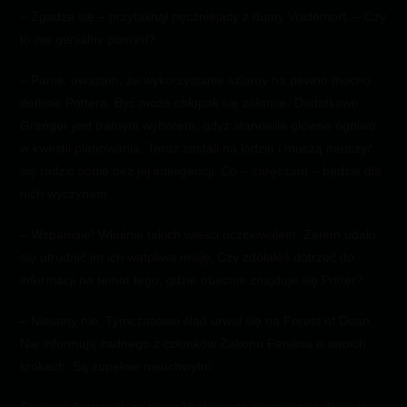
– Zgadza się – przytaknął pęczniejący z dumy Voldemort. – Czy
to nie genialny pomysł?
– Panie, uważam, że wykorzystanie szlamy na pewno mocno
dotknie Pottera. Być może chłopak się załamie. Dodatkowo
Granger jest trafnym wyborem, gdyż stanowiła główne ogniwo
w kwestii planowania. Teraz zostali na lodzie i muszą nauczyć
się radzić sobie bez jej inteligencji. Co – zaręczam – będzie dla
nich wyczynem.
– Wspaniale! Właśnie takich wieści oczekiwałem. Zatem udało
się utrudnić im ich wątpliwą misję. Czy zdołałeś dotrzeć do
informacji na temat tego, gdzie obecnie znajduje się Potter?
– Niestety nie. Tymczasowo ślad urwał się na Forest of Dean.
Nie informują żadnego z członków Zakonu Feniksa o swoich
krokach. Są zupełnie nieuchwytni.