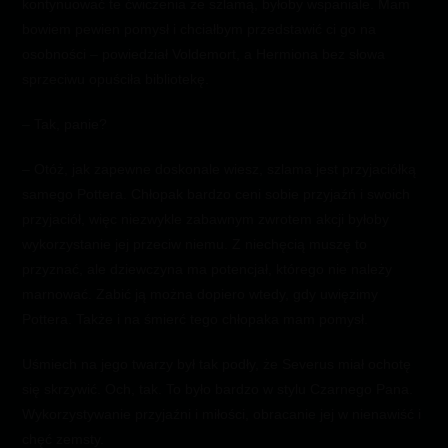
kontynuować te ćwiczenia ze szlamą, byłoby wspaniale. Mam
bowiem pewien pomysł i chciałbym przedstawić ci go na
osobności – powiedział Voldemort, a Hermiona bez słowa
sprzeciwu opuściła bibliotekę.
– Tak, panie?
– Otóż, jak zapewne doskonale wiesz, szlama jest przyjaciółką
samego Pottera. Chłopak bardzo ceni sobie przyjaźń i swoich
przyjaciół, więc niezwykle zabawnym zwrotem akcji byłoby
wykorzystanie jej przeciw niemu. Z niechęcią muszę to
przyznać, ale dziewczyna ma potencjał, którego nie należy
marnować. Zabić ją można dopiero wtedy, gdy uwięzimy
Pottera. Także i na śmierć tego chłopaka mam pomysł.
Uśmiech na jego twarzy był tak podły, że Severus miał ochotę
się skrzywić. Och, tak. To było bardzo w stylu Czarnego Pana.
Wykorzystywanie przyjaźni i miłości, obracanie jej w nienawiść i
chęć zemsty.