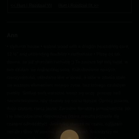
<< Hurt | Rozdział VII
Hurt | Rozdział IX >>
Ann
• slytherin house • walnut wood with a dragon heartstring core,
12 ½" and unbending flexibility • rattlesnake • Piszę od tak
dawna, że już straciłam rachubę ;) To zawsze był mój świat, w
nim czułam się najbardziej sobą. Kształtowanie nowych
rzeczywistości, układanie liter w słowa, a słów w zdania stało
się ważnym elementem mojego życia, bez którego czułabym
pustkę. Szlifuję swój warsztat, wciąż się uczę, pracuję nad
swoimi tekstami, aby stawały się coraz lepsze. Oprócz pisania,
dużo czytam, rzecz jasna. Zarówno literaturę poważniejszą, jak
i tę zdecydowanie niepoważną (która zresztą pozwala się
czasem odmóżdżyć). Jeśli tylko starcza mi czasu, oglądam
seriale i filmy. W pisaniu, jak i na co dzień, towarzyszy mi