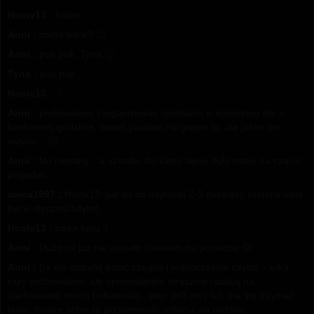
Hociv13 :
haloo
Anni :
come back? 🙂
Anni :
puk puk, Tyna 🙂
Tyna :
puk puk
Hociv13 :
:/
Anni :
probowalam zorganizowac spotkania w konkretne dni o
konkretnej godzinie, nawet pisalam na grupie fb, ale jakos nie
wyszlo... 🙁
Anni :
No niestety... a szkoda, bo kiedy fajnie bylo sobie na czacie
pogadac...
owca1997 :
Hociv13: już od co najmniej 2-3 miesięcy (ostatni wpis
był w styczniu/lutym).
Hociv13 :
cisza tutaj :/
Anni :
Dużo mi już nie zostało (powiem na pociechę 😉
Anni :
(ja nie potrafię pisać czegoś i jednocześnie czytać - kilka
razy próbowałam, ale opowiadanka strasznie rzutują na
zachowanie moich bohaterów - więc jeśli mój fick ma się trzymać
kupy, muszę sobie tę przyjemność odłożyć na później.