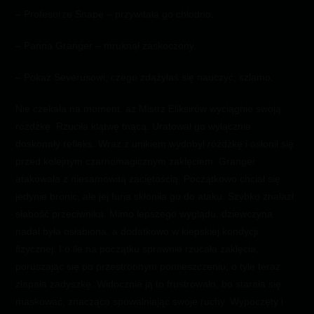
– Profesorze Snape – przywitała go chłodno.
– Panna Granger – mruknął zaskoczony.
– Pokaż Severusowi, czego zdążyłaś się nauczyć, szlamo.
Nie czekała na moment, aż Mistrz Eliksirów wyciągnie swoją
różdżkę. Rzuciła klątwę tnącą. Uratował go wyłącznie
doskonały refleks. Wraz z unikiem wydobył różdżkę i osłonił się
przed kolejnym czarnomagicznym zaklęciem. Granger
atakowała z niesamowitą zaciętością. Początkowo chciał się
jedynie bronić, ale jej furia skłoniła go do ataku. Szybko znalazł
słabość przeciwnika. Mimo lepszego wyglądu, dziewczyna
nadal była osłabiona, a dodatkowo w kiepskiej kondycji
fizycznej. I o ile na początku sprawnie rzucała zaklęcia,
poruszając się po przestronnym pomieszczeniu, o tyle teraz
złapała zadyszkę. Widocznie ją to frustrowało, bo starała się
maskować, znacząco spowalniając swoje ruchy. Wypoczęty i