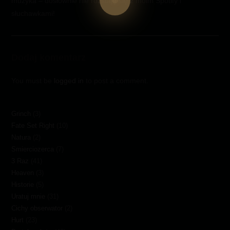
muzyka – dosłownie nie rozstaję się z moim Spotify i
słuchawkami!
Dodaj komentarz
You must be
logged in
to post a comment.
Grinch
(3)
Fate Set Right
(10)
Natura
(2)
Smierciozerca
(7)
3 Raz
(41)
Heaven
(3)
Historie
(5)
Uratuj mnie
(31)
Cichy obserwator
(2)
Hurt
(23)