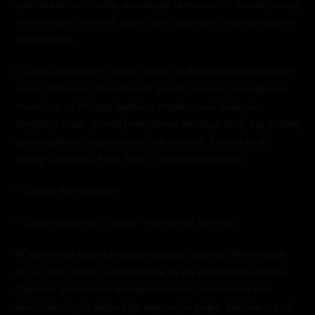
tylko wrażenie – rzekła, wzruszając ramionami. – A teraz proszę
mi powiedzieć co mam zrobić, żeby poprawić swoją kondycję w
pojedynkach.
– Ciężko będzie ci to zrobić, mając do dyspozycji wyłącznie ten
pokój i bibliotekę. Potrzebujesz sali do ćwiczeń. I porządnego
manekina, na którego będziesz mogła rzucać zaklęcia.
Mogłabyś w taki sposób praktykować każdego dnia, a ja później
sprawdzałbym, czego udało ci się nauczyć. Zwrócę na to
uwagę Czarnemu Panu, kiedy z nim porozmawiam.
­– Czarny Pan wyszedł?
­– Zabrał Nagini na… obiad – odmruknął Severus.
W jego sercu zagościł jeszcze większy niepokój. Nie wiedział
już, co było gorsze – torturowanie jej czy zniewolenie umysłu.
Zapewne jakiekolwiek kategoryzowanie i zestawianie tych
dwóch okrutnych aktów było zwyczajnie głupie. Merlinie… czuł,