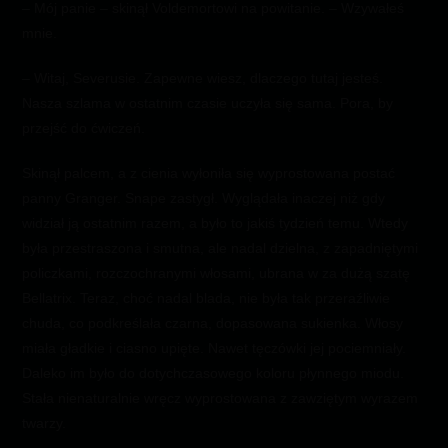
– Mój panie – skinął Voldemortowi na powitanie. – Wzywałeś
mnie.
– Witaj, Severusie. Zapewne wiesz, dlaczego tutaj jesteś.
Nasza szlama w ostatnim czasie uczyła się sama. Pora, by
przejść do ćwiczeń.
Skinął palcem, a z cienia wyłoniła się wyprostowana postać
panny Granger. Snape zastygł. Wyglądała inaczej niż gdy
widział ją ostatnim razem, a było to jakiś tydzień temu. Wtedy
była przestraszona i smutna, ale nadal dzielna, z zapadniętymi
policzkami, rozczochranymi włosami, ubrana w za dużą szatę
Bellatrix. Teraz, choć nadal blada, nie była tak przeraźliwie
chuda, co podkreślała czarna, dopasowana sukienka. Włosy
miała gładkie i ciasno upięte. Nawet tęczówki jej pociemniały.
Daleko im było do dotychczasowego koloru płynnego miodu.
Stała nienaturalnie wręcz wyprostowana z zawziętym wyrazem
twarzy.