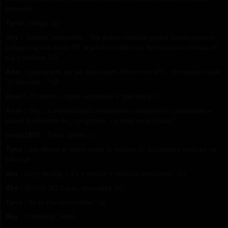
betować...
Tyna :
magic xD
Sky :
Taaaak, wszystkie... Ale jeden rozdział przed tłumaczeniem
zazwyczaj ma okolo 30, a jakimś cudem po tłumaczeniu skraca mi
się o połowe XD
Anni :
pamiętam, że jak widziałam 30 stron w PTL, to miałam takie
"O Merlinie..." 😉
Anni :
70 stron - chyba wszystkie 5 tyle mają??
Anni :
Sky - a przewidujesz wrzucanie następnych rozdziałów w
jakieś konkretne dni, co tydzień, co dwa na przykład?
owca1997 :
Tyna: dzięki 🙂
Tyna :
ale długie w takim razie to będzie 😮 poczekam jeszcze na
kilka xd
Sky :
sory, prolog + 71 + epilog + rozdizał bonusowy XD
Sky :
60 coś XD Zaraz sprawdzę XD
Tyna :
ile to ma rozdziałów? 😛
Sky :
I dziękuję, Anni!