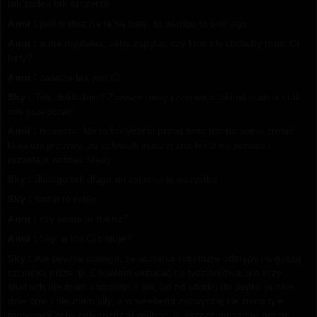
tak zadek tak szczerze
Anni :
jeśli trafisz na fajną betę, to bardzo to pomaga
Anni :
a nie myślałaś, żeby zapytać czy ktoś nie chciałby robić Ci
bety?
Anni :
zawsze tak jest 😉
Sky :
Tak, dokładnie!! Zawsze robię przerwe a jakimś cudem i tak
coś przeoczam
Anni :
booosze. No to faktycznie przed betą trzeba sobie zrobić
kilka dni przerwy, bo człowiek inaczej zna tekst na pamięć i
przestaje widzieć błędy
Sky :
dlatego tak długo mi zajmuje to wszystko
Sky :
sama to robię
Anni :
czy sama to robisz?
Anni :
Sky: a kto Ci betuje?
Sky :
Ale pewnie dlatego, że autor/ka robi duże odstępy i większą
czcionką pisze :p. Chciałam wrzucać co tydzień/dwa, ale przy
studiach nie mam kompletnie jak, bo od wtorku do piątku ja całe
dnie śpie i nie mam siły, a w weekend zazwyczaj nie mam tyle
motywacji żeby cały rozdział walnąć, a jeszcze muszę to potem