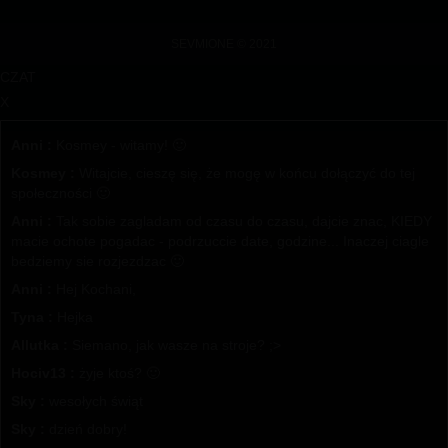
SEVMIONE © 2021
CZAT
X
Anni :
Kosmey - witamy! 🙂
Kosmey :
Witajcie, cieszę się, że mogę w końcu dołączyć do tej
społeczności 🙂
Anni :
Tak sobie zagladam od czasu do czasu, dajcie znac, KIEDY
macie ochote pogadac - podrzuccie date, godzine... Inaczej ciagle
bedziemy sie rozjezdzac 🙂
Anni :
Hej Kochani,
Tyna :
Hejka
Allutka :
Siemano, jak wasze na stroje? ;>
Hociv13 :
żyje ktoś? 🙂
Sky :
wesołych świąt
Sky :
dzień dobry!