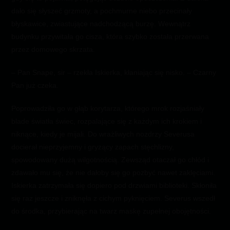
dało się słyszeć grzmoty, a pochmurne niebo przecinały
błyskawice, zwiastujące nadchodzącą burzę. Wewnątrz
budynku przywitała go cisza, która szybko została przerwana
przez domowego skrzata.
– Pan Snape, sir – rzekła Iskierka, kłaniając się nisko. – Czarny
Pan już czeka.
Poprowadziła go w głąb korytarza, którego mrok rozjaśniały
blade światła świec, rozpalające się z każdym ich krokiem i
niknące, kiedy je mijali. Do wrażliwych nozdrzy Severusa
docierał nieprzyjemny i gryzący zapach stęchlizny,
spowodowany dużą wilgotnością. Zewsząd otaczał go chłód i
zdawało mu się, że nie dałoby się go pozbyć nawet zaklęciami.
Iskierka zatrzymała się dopiero pod drzwiami biblioteki. Skłoniła
się raz jeszcze i zniknęła z cichym pyknięciem. Severus wszedł
do środka, przybierając na twarz maskę zupełnej obojętności.