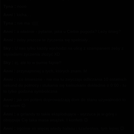
Tyna :
nooo
Anni :
kicha....
Tyna :
nie ma :((((
Anni :
a właśnie - pytanie, jaka u Ciebie pogoda? Leży śnieg?
Anni :
żeby jeszcze te życzenia się spełniały...
Sky :
U nas tylko każdy wychodzi na ulicę z szampanem żeby z
sąsiadami życzenia złożyć XD
Sky :
ej, ale to w sumie fajnie!!
Anni :
przynajmniej u tych, których znam. M
Anni :
i co śmieszne - nie ma tu zwyczaju odliczania 10 ostatnich
sekund do północy i stukania się kieliszkami dokładnie o 0:00 - tu
to tylko godzina symboliczna
Anni :
jak oni potem doprowadzają dom do stanu używalności to
nie wiem 😉
Anni :
a girlandy to takie eksplodujące - wyrzuca je w górę i
obsypuje Cię taka masa wsążek. I konfetti 😉
Anni :
ogólnie im więcej wtedy hałasu i szańestwa, tym lepiej 😉