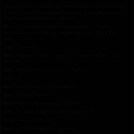
Tyna :
koleżanki rodzicom się rozwaliłą pralka i zamiast wrócić z
brudnym praniem z mieszkania do domu, to musiała się wyprać i
dopiero wrócić na święta do domu xd
Anni :
a prócz walki z rurami musiałam walczyć z moimi
mruczkami, które pchały się do szafki sprawdzić, co się tam
dzieje...
Tyna :
dokładnie
Anni :
wiadomo, święta to najlepszy moment na to, żeby coś
nawaliło!
Tyna :
my tak mieliśmy rok temu w Wielkanoc
Anni :
😉
Anni :
patrz, kurczę, nie pomyślałam!!
Tyna :
a zwykłę reparo?
Anni :
woda ciekła z kolanka pod zlewem
Anni :
nie znam zaklęć, więc niestety ręcznie ;(
Tyna :
ooo, co się spsuło?
Anni :
ja dziś bawiłam się w hydraulika