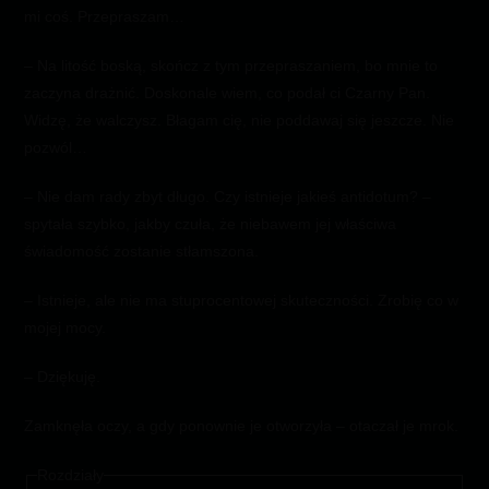
mi coś. Przepraszam…
– Na litość boską, skończ z tym przepraszaniem, bo mnie to
zaczyna drażnić. Doskonale wiem, co podał ci Czarny Pan.
Widzę, że walczysz. Błagam cię, nie poddawaj się jeszcze. Nie
pozwól…
– Nie dam rady zbyt długo. Czy istnieje jakieś antidotum? –
spytała szybko, jakby czuła, że niebawem jej właściwa
świadomość zostanie stłamszona.
– Istnieje, ale nie ma stuprocentowej skuteczności. Zrobię co w
mojej mocy.
– Dziękuję.
Zamknęła oczy, a gdy ponownie je otworzyła ­– otaczał je mrok.
Rozdziały