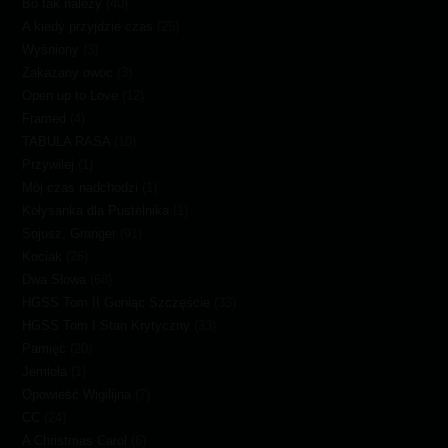
Bo tak należy
(40)
A kiedy przyjdzie czas
(25)
Wyśniony
(3)
Zakazany owoc
(3)
Open up to Love
(12)
Framed
(4)
TABULA RASA
(10)
Przywilej
(1)
Mój czas nadchodzi
(1)
Kołysanka dla Pustelnika
(1)
Sojusz, Granger
(91)
Kociak
(26)
Dwa Słowa
(68)
HGSS Tom II Goniąc Szczęście
(33)
HGSS Tom I Stan Krytyczny
(33)
Pamięć
(20)
Jemioła
(1)
Opowieść Wigilijna
(7)
CC
(24)
A Christmas Carol
(6)