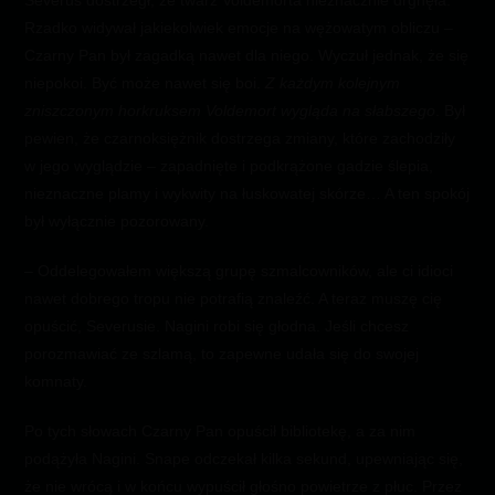
Severus dostrzegł, że twarz Voldemorta nieznacznie drgnęła.
Rzadko widywał jakiekolwiek emocje na wężowatym obliczu –
Czarny Pan był zagadką nawet dla niego. Wyczuł jednak, że się
niepokoi. Być może nawet się boi.
Z każdym kolejnym
zniszczonym horkruksem Voldemort wygląda na słabszego
. Był
pewien, że czarnoksiężnik dostrzega zmiany, które zachodziły
w jego wyglądzie – zapadnięte i podkrążone gadzie ślepia,
nieznaczne plamy i wykwity na łuskowatej skórze… A ten spokój
był wyłącznie pozorowany.
– Oddelegowałem większą grupę szmalcowników, ale ci idioci
nawet dobrego tropu nie potrafią znaleźć. A teraz muszę cię
opuścić, Severusie. Nagini robi się głodna. Jeśli chcesz
porozmawiać ze szlamą, to zapewne udała się do swojej
komnaty.
Po tych słowach Czarny Pan opuścił bibliotekę, a za nim
podążyła Nagini. Snape odczekał kilka sekund, upewniając się,
że nie wrócą i w końcu wypuścił głośno powietrze z płuc. Przez