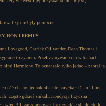
Niestety w kwestii jej odzyskania musimy się
 brew. Łzy nie były pomocne.
Y, RON I REMUS
Luna Lovegood, Garrick Ollivander, Dean Thomas i
rzypłacił to życiem. Przetrzymywano ich w lochach
z nimi Hermiony. To oznaczało tylko jedno – zabrał ją
dość ciasno, jednak nikt nie narzekał. Dean i Luna
ali, często gdzieś znikali. Kondycja fizyczna
, więc Bill zaproponował, by przeniósł się do ciotki