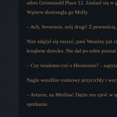
adres Grimmauld Place 12. Znalazł się w g
Wpierw dostrzegła go Molly.
– Ach, Severusie, mój drogi! Z pewnością 
Nim zdążył się ruszyć, pani Weasley już c
krnąbrne dziecko. Nie dał po sobie poznać,
– Czy wiadomo coś o Hermionie? – zapytał
Nagle wszelkie rozmowy przycichły i wszy
– Arturze, na Merlina! Dajże mu zjeść w 
spotkanie.