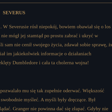
SEVERUS
. W Severusie rósł niepokój, bowiem obawiał się o los
 nie mógł jej stamtąd po prostu zabrać i ukryć w
i sam nie cenił swojego życia, zdawał sobie sprawę, ż
ał im jakiekolwiek informacje o działaniach
eklęty Dumbledore i cała ta cholerna wojna!
 pozwalało mu się tak zupełnie oderwać. Większość
 swobodnie myśleć. A myśli były dręczące. Był
lądać. Granger nie powinna dać się złapać. Gdyby nie