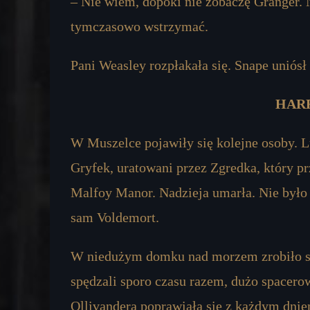
– Nie wiem, dopóki nie zobaczę Granger. 
tymczasowo wstrzymać.
Pani Weasley rozpłakała się. Snape uniósł
HARR
W Muszelce pojawiły się kolejne osoby. 
Gryfek, uratowani przez Zgredka, który p
Malfoy Manor. Nadzieja umarła. Nie było 
sam Voldemort.
W niedużym domku nad morzem zrobiło się 
spędzali sporo czasu razem, dużo spacerow
Ollivandera poprawiała się z każdym dniem