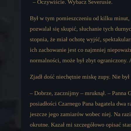
– Oczywiście. Wybacz Severusie.
Był w tym pomieszczeniu od kilku minut, a
pozwalał się skupić, słuchanie tych durny
stopnia, że miał ochotę wyjść, spektakula
ich zachowanie jest co najmniej niepoważ
normalności, może był zbyt ograniczony. Al
Zjadł dość niechętnie miskę zupy. Nie był
– Dobrze, zacznijmy – mruknął. – Panna G
posiadłości Czarnego Pana bagatela dwa ra
jeszcze jego zamiarów wobec niej. Na razi
okrutne. Kazał mi szczegółowo opisać stan