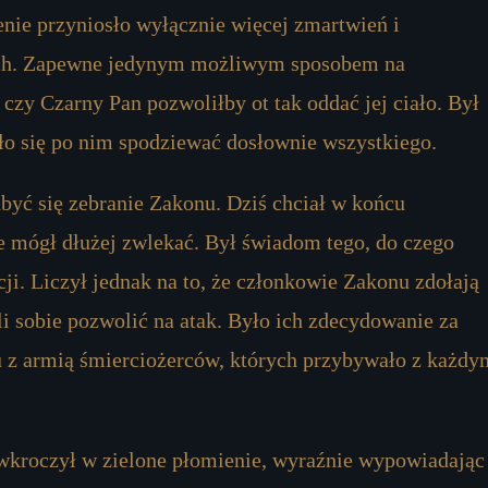
ienie przyniosło wyłącznie więcej zmartwień i
ich. Zapewne jedynym możliwym sposobem na
 czy Czarny Pan pozwoliłby ot tak oddać jej ciało. Był
o się po nim spodziewać dosłownie wszystkiego.
dbyć się zebranie Zakonu. Dziś chciał w końcu
e mógł dłużej zwlekać. Był świadom tego, do czego
ji. Liczył jednak na to, że członkowie Zakonu zdołają
i sobie pozwolić na atak. Było ich zdecydowanie za
u z armią śmierciożerców, których przybywało z każdy
 wkroczył w zielone płomienie, wyraźnie wypowiadając