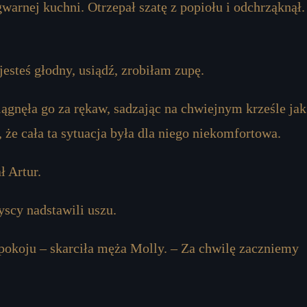
warnej kuchni. Otrzepał szatę z popiołu i odchrząknął.
jesteś głodny, usiądź, zrobiłam zupę.
iągnęła go za rękaw, sadzając na chwiejnym krześle jak
 że cała ta sytuacja była dla niego niekomfortowa.
 Artur.
scy nadstawili uszu.
spokoju – skarciła męża Molly. – Za chwilę zaczniemy