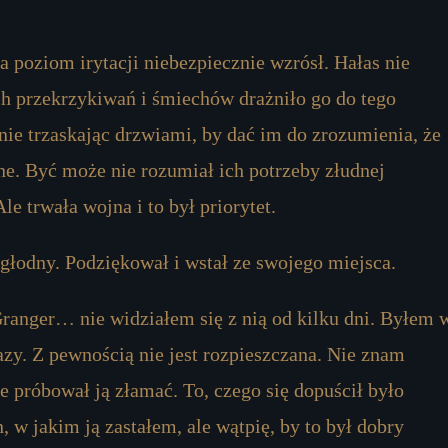
 poziom irytacji niebezpiecznie wzrósł. Hałas nie
ch przekrzykiwań i śmiechów drażniło go do tego
rnie trzaskając drzwiami, by dać im do zrozumienia, że
ne. Być może nie rozumiał ich potrzeby złudnej
e trwała wojna i to był priorytet.
 głodny. Podziękował i wstał ze swojego miejsca.
ranger… nie widziałem się z nią od kilku dni. Byłem 
zy. Z pewnością nie jest rozpieszczana. Nie znam
e próbował ją złamać. To, czego się dopuścił było
, w jakim ją zastałem, ale wątpię, by to był dobry