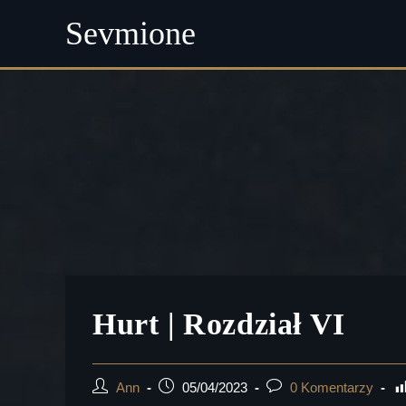
Sevmione
Skip
to
content
Hurt | Rozdział VI
Post
Post
Post
Ann
05/04/2023
0 Komentarzy
author:
published:
comments: