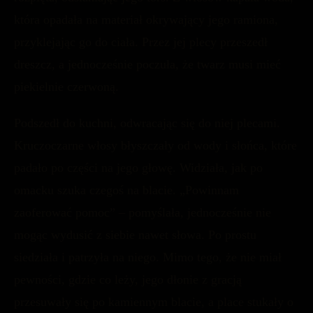
która opadała na materiał okrywający jego ramiona,
przyklejając go do ciała. Przez jej plecy przeszedł
dreszcz, a jednocześnie poczuła, że twarz musi mieć
piekielnie czerwoną.
Podszedł do kuchni, odwracając się do niej plecami.
Kruczoczarne włosy błyszczały od wody i słońca, które
padało po części na jego głowę. Widziała, jak po
omacku szuka czegoś na blacie. „Powinnam
zaoferować pomoc” – pomyślała, jednocześnie nie
mogąc wydusić z siebie nawet słowa. Po prostu
siedziała i patrzyła na niego. Mimo tego, że nie miał
pewności, gdzie co leży, jego dłonie z gracją
przesuwały się po kamiennym blacie, a place stukały o