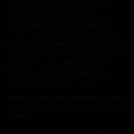
widziała go słabym, zmęczonym i chorym.
Zaczął się zastanawiać, co zrobi, jeśli eliksir nie
zadziała – jeśli okaże się, że pomylił się, z którymś ze
składników, wziął złe proporcje lub cokolwiek innego.
W pewnym momencie jego myśli zaczęły krążyć wokół
tej dziewczyny… co ona zrobi, jeśli się nie uda?
Teoretycznie nie powinien się przejmować. Nie
powinien w ogóle o tym myśleć. A jednak…
– Snape, do cholery, co się z tobą dzieje – powiedział
do siebie, jednocześnie licząc, że szum wody zagłuszy
jego słowa.
Nie rozumiał swojej dzisiejszej reakcji – zdenerwował