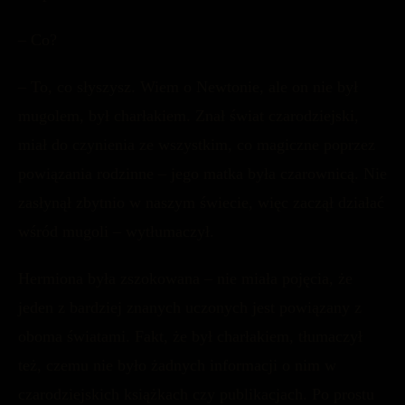
– Co?
– To, co słyszysz. Wiem o Newtonie, ale on nie był
mugolem, był charłakiem. Znał świat czarodziejski,
miał do czynienia ze wszystkim, co magiczne poprzez
powiązania rodzinne – jego matka była czarownicą. Nie
zasłynął zbytnio w naszym świecie, więc zaczął działać
wśród mugoli – wytłumaczył.
Hermiona była zszokowana – nie miała pojęcia, że
jeden z bardziej znanych uczonych jest powiązany z
oboma światami. Fakt, że był charłakiem, tłumaczył
też, czemu nie było żadnych informacji o nim w
czarodziejskich książkach czy publikacjach. Po prostu