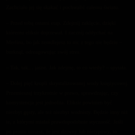
Zachciało jej się skakać i pochwalić całemu światu.
– Przed tobą ostatni etap. Zdejmij zaklęcie, dzięki
któremu eliksir dojrzewał. I zacznij oddychać na
Merlina, bo jak zemdlejesz to nic z tego nie będzie –
burknął, odreagowując swój stres.
– Tak, tak… jasne. Jak zdejmę, to co wtedy? – spytała.
– Dolej pięć kropli skrystalizowanej wody księżycowej.
Przemieszaj trzykrotnie w prawo, sprawdzając, czy
konsystencja jest jednolita. Eliksir powinien być
niezbyt gęsty, ale też niezbyt wodnisty. Będzie inny niż
te, z którymi miałaś prawdopodobnie styczność. Jeśli
po prostu uznasz, że jest dziwny lub nietypowy, to