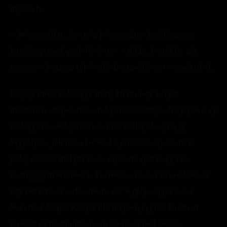
myślach.
– W porządku. Jest tak, jak powinno być Granger.
Istnieje prawdopodobieństwo – nikłe, bo nikłe, ale
zawsze – że uwarzyłaś eliksir prawidłowo – stwierdził.
Gdyby mógł zobaczyć minę Hermiony w tym
momencie, zapewne sam by nie uwierzył. Na jej twarzy
walczyło ze sobą zdziwienie z dziką ekscytacją.
Wyglądała jak dziecko w sklepie ze słodyczami w
połączeniu z małym zwierzątkiem, pierwszy raz
doznającym wolności. Pochwała, nawet zawoalowana
czy okraszona sarkazmem, ale wypływająca z ust
Severusa Snape’a, była dla niej więcej niż haustem
powietrza po minutach spędzonych pod wodą.