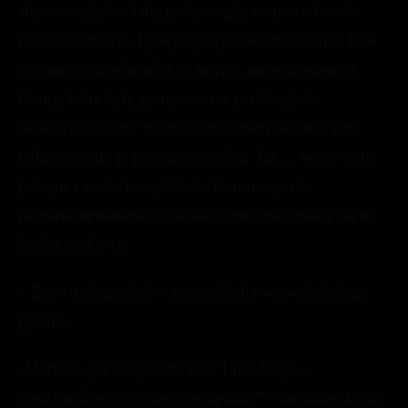
się we względne fale, podczas gdy on potrzebował
tylko ich umycia, by wyglądały całkiem znośnie. I tak
nie mogły się równać z pięknymi, rudymi włosami
Ginny, które były gęste, zawsze perfekcyjnie
układające się czy mieniące milionem odcieni, gdy
tylko muskały je promienie słońca. Tak… włosy były
jednym z wielu kompleksów Hermiony, ale
najprawdopodobniej to właśnie one znajdowały się w
ścisłej czołówce.
– Znowu się gapisz? – z zamyślenia wyrwało ją jego
pytanie.
„Merlinie, jak długo tam stoi? I jak długo…
rzeczywiście się w niego wgapiam?” – zastanowiła się.