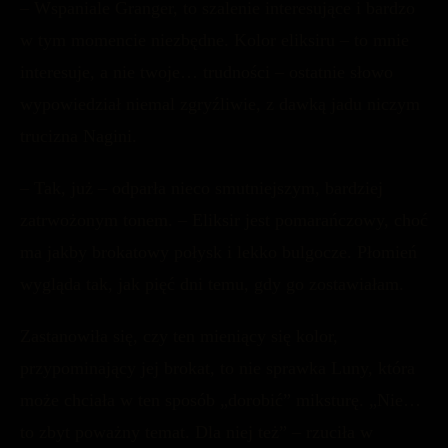
– Wspaniale Granger, to szalenie interesujące i bardzo
w tym momencie niezbędne. Kolor eliksiru – to mnie
interesuje, a nie twoje… trudności – ostatnie słowo
wypowiedział niemal zgryźliwie, z dawką jadu niczym
trucizna Nagini.
– Tak, już – odparła nieco smutniejszym, bardziej
zatrwożonym tonem. – Eliksir jest pomarańczowy, choć
ma jakby brokatowy połysk i lekko bulgocze. Płomień
wygląda tak, jak pięć dni temu, gdy go zostawiałam.
Zastanowiła się, czy ten mieniący się kolor,
przypominający jej brokat, to nie sprawka Luny, która
może chciała w ten sposób „dorobić” miksturę. „Nie…
to zbyt poważny temat. Dla niej też” – rzuciła w