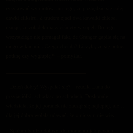
ryzykować wymiotów, ani tego, że pozbędzie się całej
dawki eliksiru. Z trudem zjadł dwa kawałki chleba,
czując, że żołądek ma zaciśnięty w supeł. Do tego
wszystkiego nie pomagał fakt, że Granger gapiła się na
niego w kuchni. „Czego chciała? Liczyła, że się potnę,
potknę czy wygłupię?” – pomyślał.
______________________________
– Dzień dobry! Wyspałaś się? – rzuciła Luna do
przyjaciółki, schodząc po schodach. Doskonale
wiedziała, że jej poranek nie zaczął się najlepiej, ale…
dla jej dobra wolała udawać, że o niczym nie wie.
– Spałam bardzo dobrze, do momentu jak pewien…