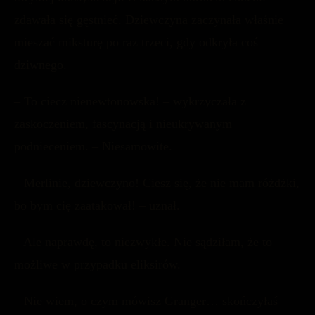
zdawała się gęstnieć. Dziewczyna zaczynała właśnie
mieszać miksturę po raz trzeci, gdy odkryła coś
dziwnego.
– To ciecz nienewtonowska! – wykrzyczała z
zaskoczeniem, fascynacją i nieukrywanym
podnieceniem. – Niesamowite.
– Merlinie, dziewczyno! Ciesz się, że nie mam różdżki,
bo bym cię zaatakował! – uznał.
– Ale naprawdę, to niezwykłe. Nie sądziłam, że to
możliwe w przypadku eliksirów.
– Nie wiem, o czym mówisz Granger… skończyłaś