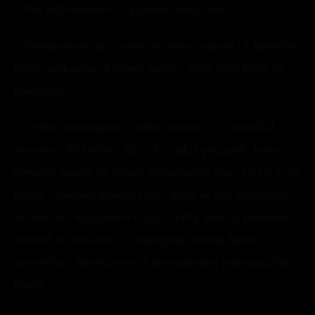
– Nie odpowiadam na pytania retoryczne.
– Przepraszam, ja… ostatnio mam trudności z łapaniem
ironii, sarkazmu, a nawet żartów. Zbyt dużo biorę na
poważnie.
„Czyżby dostrzegała w sobie zmiany?” – pomyślał
Severus. „To byłoby już coś… jakiś początek, który
dawałby szansę na lepsze zrozumienie tego, co się z nią
dzieje”. Nastała dziwna cisza, która w tym momencie
zaczęła mu wyjątkowo ciążyć. Żeby więc ją przełamać,
doszedł do wniosku, że najlepszą metodą będzie
zawstydzić dziewczynę. A przynajmniej najlepszą dla
niego.