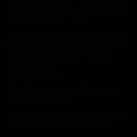
miły człowiek, który mieszka u ciebie, nie raczył mnie
obudzić. Nic nie słyszałaś? – spytała.
– Och, nie. Sypiam jak małe dziecko, to chyba wpływ
łubinu*, który w dzieciństwie często rodzice wkładali
do mojego pokoju. To znaczy sypiam, o ile nie
lunatykuję. Choć z tego, co wiem… od wojny
przestałam lunatykować –
– Nie miałam pojęcia, ale rzeczywiście, nawet nie
wpadłam na to, by cię spytać!
– Nic nie szkodzi, to nic wielkiego. Mówisz więc, że
nasz drogi… znajomy – już wstał? – zapytała.