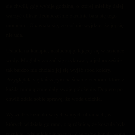
się chwili, gdy wybije godzina, o której mieliby dalej
warzyć eliksir. Jednocześnie okrutnie bała się tego
momentu. Obawiała się, że coś nie wyjdzie, że jej się
nie uda.
Usiadła na kanapie, nasłuchując lejącej się w łazience
wody. Mogłaby zacząć się szykować, a jednocześnie
tak bardzo nie chciało jej się wyjść spod kołdry.
Przyglądała się tańczącym na ścianie cieniom, które z
każdą minutą zmieniały swoje położenie. Dopiero po
chwili zdała sobie sprawę, że woda ucichła.
Wyszedł z łazienki w tych samych ubraniach, w
których widziała go rano, z tą różnicą, że koszula była
rozpięta, odsłaniając jego tors. Z włosów kapała woda,