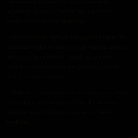
sprawia mu poruszanie się, jak walczy o pełne
odzyskanie sprawności swoich nóg, a przy tym
przebywa w kompletnej ciemności.
– Jeśli chciałaś ten dżem, to Lovegood ma zapas. Nie
musisz tak wbijać we mnie swojego wzroku, chyba że
podziwiasz to, co widzisz – rzucił, by za chwilę
zniknąć za ciemnymi drzwiami, prowadzącymi do
jeszcze ciemniejszej piwnicy.
– Merlinie… – odpowiedziała, nie wiedząc, czy zwraca
się do niego, czy bardziej do siebie. Jednocześnie
pierwszy raz od kilku minut wypuściła z siebie
powietrze.