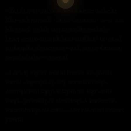
– Zajmijmy się tym, co w tym momencie niezbędne.
Dla twoich przyjaciół i tak nie ma ratunku i nawet tona
lekcji gracji i ogłady nie przyniosłaby rezultatów.
Lepiej więc powiedz, jaki kolor ma eliksir? Lovegood
go doglądała, ale zaczynam wątpić, czy nie dorzucała
czegoś od siebie – stwierdził.
– Luna, by tego nie zrobiła! Przecież wie, jakie to
ważne! – zaperzyła się. Gdy spojrzała na niego,
dostrzegła lekki kaprys w kąciku ust. Jego wąskie
wargi… próbowały się uśmiechnąć. A jednocześnie
walczył, by tego nie zrobić. – Merlinie, to był sarkazm,
prawda?