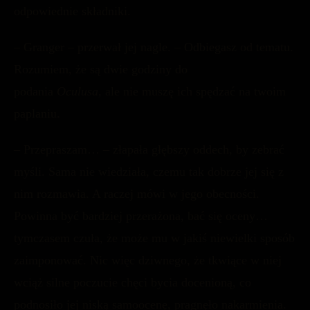
odpowiednie składniki.
– Granger – przerwał jej nagle. – Odbiegasz od tematu.
Rozumiem, że są dwie godziny do
podania
Oculusa,
ale nie muszę ich spędzać na twoim
paplaniu.
– Przepraszam… – złapała głębszy oddech, by zebrać
myśli. Sama nie wiedziała, czemu tak dobrze jej się z
nim rozmawia. A raczej mówi w jego obecności.
Powinna być bardziej przerażona, bać się oceny…
tymczasem czuła, że może mu w jakiś niewielki sposób
zaimponować. Nic więc dziwnego, że tkwiące w niej
wciąż silne poczucie chęci bycia docenioną, co
podnosiło jej niską samoocenę, pragnęło nakarmienia.