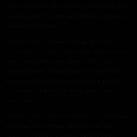
dobrze. Pozostanie tylko zostawić go na średnim ogniu
na dwie godziny. A potem dać godzinę na ostygnięcie. I
połknąć, licząc na cud…
Drżącymi rękami Hermiona wyciągnęła różdżkę i
zdjęła zaklęcie zastoju z mikstury. Para buchnęła jej w
twarz, co było dziko nieprzyjemne. Eliksir zaczął
mocniej bulgotać. Dolała do niego pięć kropli wody,
starannie odliczając, by nie popełnić żadnego błędu.
Nie wiedziała, jakie byłyby skutki, gdyby dodała
więcej płynu.
Delikatnie, jakby miała do czynienia z czymś kruchym,
zamieszała ciecz. Profesor miał rację – nie miała
zwykłej konsystencji. Z każdym obrotem chochli