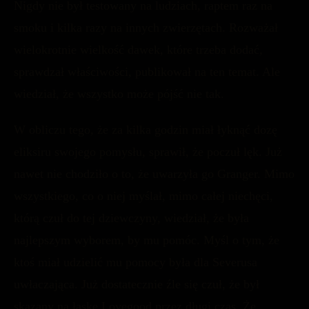
Nigdy nie był testowany na ludziach, raptem raz na
smoku i kilka razy na innych zwierzętach. Rozważał
wielokrotnie wielkość dawek, które trzeba dodać,
sprawdzał właściwości, publikował na ten temat. Ale
wiedział, że wszystko może pójść nie tak.
W obliczu tego, że za kilka godzin miał łyknąć dozę
eliksiru swojego pomysłu, sprawił, że poczuł lęk. Już
nawet nie chodziło o to, że uwarzyła go Granger. Mimo
wszystkiego, co o niej myślał, mimo całej niechęci,
którą czuł do tej dziewczyny, wiedział, że była
najlepszym wyborem, by mu pomóc. Myśl o tym, że
ktoś miał udzielić mu pomocy była dla Severusa
uwłaczająca. Już dostatecznie źle się czuł, że był
skazany na łaskę Lovegood przez długi czas. Że