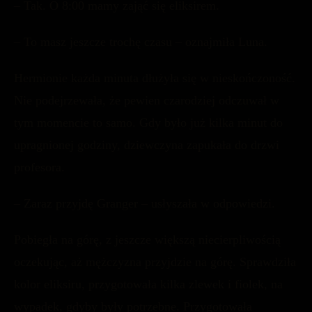
– Tak. O 8:00 mamy zająć się eliksirem.
– To masz jeszcze trochę czasu – oznajmiła Luna.
Hermionie każda minuta dłużyła się w nieskończoność.
Nie podejrzewała, że pewien czarodziej odczuwał w
tym momencie to samo. Gdy było już kilka minut do
upragnionej godziny, dziewczyna zapukała do drzwi
profesora.
– Zaraz przyjdę Granger – usłyszała w odpowiedzi.
Pobiegła na górę, z jeszcze większą niecierpliwością
oczekując, aż mężczyzna przyjdzie na górę. Sprawdziła
kolor eliksiru, przygotowała kilka zlewek i fiolek, na
wypadek, gdyby były potrzebne. Przygotowała