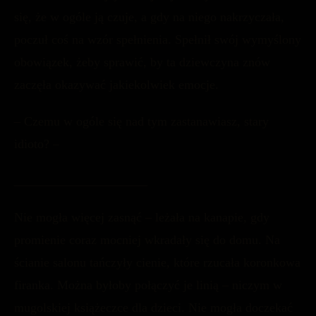
się, że w ogóle ją czuje, a gdy na niego nakrzyczała,
poczuł coś na wzór spełnienia. Spełnił swój wymyślony
obowiązek, żeby sprawić, by ta dziewczyna znów
zaczęła okazywać jakiekolwiek emocje.
– Czemu w ogóle się nad tym zastanawiasz, stary
idioto? –
_____________________
Nie mogła więcej zasnąć – leżała na kanapie, gdy
promienie coraz mocniej wkradały się do domu. Na
ścianie salonu tańczyły cienie, które rzucała koronkowa
firanka. Można byłoby połączyć je linią – niczym w
mugolskiej książeczce dla dzieci. Nie mogła doczekać