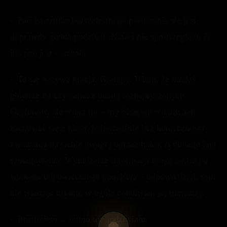
– Pańska sztuka bezszelestnego poruszania się jest
doprawdy godna podziwu. Nawet nie spostrzegłam, że
już pan jest – uznała.
– To się nazywa gracja, Granger. Wiem, że miałaś
głównie do czynienia z bandą rozkapryszonych
Gryfonów, ale wierz mi – my Ślizgoni wiemy, jak
zachować się z klasą, jednocześnie bez konieczności
zwracania na siebie uwagi poprzez hałas. A do tego lata
szpiegowania. Wyłudzanie informacji drogą podstępu
wymaga odpowiedniego podejścia – odpowiedział, sam
nie wiedząc czemu, w ogóle cokolwiek jej tłumaczy.
– Rozumiem… mimo to, podziwiam.