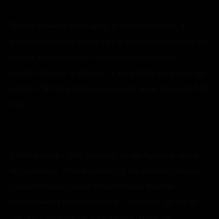
_____________________________
Minuty zdawały się ciągnąć w nieskończoność, a
wskazówki zegara wiszącego w przedpokoju usilnie nie
chciały się przesuwać. Hermiona już kilka razy
rzucała
Tempus,
w obawie, że urządzenie po prostu się
zepsuło. Wciąż jednak pozostawało wiele czasu do 8:00
rano.
_____________________________
Zrobił kanapki, choć wiedział, że nie będzie w stanie
nic przełknąć. Musiał jednak, by nie zwrócić eliksiru.
Ludzkie żołądki mogły różnie działać podczas
przyjmowania medykamentów – podobnie jak ma to
miejsce z mugolskimi lekarstwami. Wolał nie