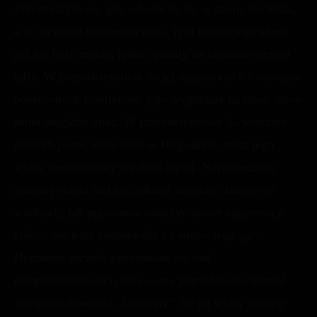
Przestraszyła się, gdy odwróciła się w stronę kociołka,
a w drzwiach stał mężczyzna. Tym razem jego włosy
już nie były mokre, tylko opadały na ramiona niczym
tafla. W przeciwieństwie do jej napuszonych i wiecznie
pokręconych kosmyków, jego wyglądały na takie, które
sama mogłaby mieć. W przeciwieństwie do wiecznie
tłustych pasm, które miał w Hogwarcie, teraz jego
włosy prezentowały się dużo lepiej. Najwidoczniej
godziny stania nad kociołkami uczniów, którzy nie
wiedzieli, jak poprawnie uwarzyć nawet najprostszy
eliksir, nie były łaskawe dla tej strony jego „ja”.
Hermiona zaczęła zastanawiać się nad
niesprawiedliwością losu – ona potrzebowała niemal
całego opakowania „Ulizanny”, by jej włosy ułożyły