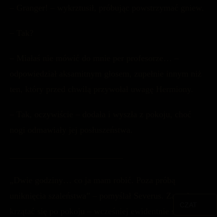
– Granger! – wykrztusił, próbując powstrzymać gniew.
– Tak?
– Miałaś nie mówić do mnie per profesorze… –
odpowiedział aksamitnym głosem, zupełnie innym niż
ten, który przed chwilą przywołał uwagę Hermiony.
– Tak, oczywiście – dodała i wyszła z pokoju, choć
nogi odmawiały jej posłuszeństwa.
__________________________
„Dwie godziny… co ja mam robić. Poza próbą
uniknięcia szaleństwa” – pomyślał Severus. Zaczął
CZAT
krzątać się po pokoju – wcześniej ewidentnie stał w