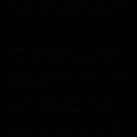
ciężko. Gdy bulgoczący płyn skapnął na blat… zmienił
się w kulkę, trochę przypominającą rtęć. Dlatego
skojarzyło mi się to po prostu z tym zjawiskiem…
– Pod wpływem czasu, eliksir traci tę właściwość –
stwierdził. Zbadał wielokrotnie to, jak zachowywał
się
Oculus
, zanim opublikował pierwsze z badań.
– Dlatego da się ją przełknąć… myśli pan, że to wpływ
wody księżycowej?
– Sama Kirke stosowała regularnie wodę księżycową,
jako jeden z naczelnych składników jej mikstur. Poza
tym, wiedźmy od pokoleń korzystały z niej z uwagi na
niezbadane w pełni możliwości. Nawet dziś mugolom