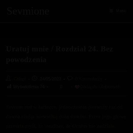
Skip
Sevmione
to
Menu
content
Uratuj mnie / Rozdział 24. Bez
powodzenia
Post
Post
Post
Chlapi
24/05/2023
0 Komentarzy
author:
published:
comments:
Wyświetlenia
74
0
Dodaj do Ulubionych
Severus stał w łazience, jednocześnie pierwszy raz od
dawna czując niewielką dozę strachu. Przez jego głowę
przeszła myśl, że możliwe, że
Oculus
nie zadziała.