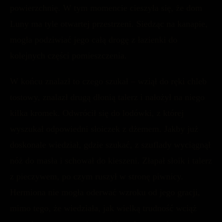
powierzchnię. W tym momencie cieszyła się, że dom
Luny ma tyle otwartej przestrzeni. Siedząc na kanapie,
mogła podziwiać jego całą drogę z łazienki do
kolejnych części pomieszczenia.
W końcu znalazł to czego szukał – wziął do ręki chleb
tostowy, znalazł drugą dłonią talerz i nałożył na niego
kilka kromek. Odwrócił się do lodówki, z której
wyszukał odpowiedni słoiczek z dżemem. Jakby już
doskonale wiedział, gdzie szukać, z szuflady wyciągnął
nóż do masła i schował do kieszeni. Złapał słoik i talerz
z pieczywem, po czym ruszył w stronę piwnicy.
Hermiona nie mogła oderwać wzroku od jego gracji,
mimo tego, że wiedziała, jak wielką trudność wciąż