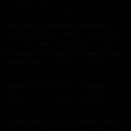
wszystkiego, czego się ostatnio dotykasz”.
– Musisz zdobyć złoty kociołek, zwykły miedziany czy
cynowy sprawi, że spalisz eliksir. Znajdziesz go w
sklepie Madame Potage na Pokątnej lub w kociołkach
Ceridwen w Hogsmeade. Nie wiem jak, to zrobisz, ale
potrzebujesz też japońskiego noża ze srebra do cięcia
składników. Reszta mieszadeł czy narzędzi jest
standardowa – wyliczył.
Hermiona pokiwała głową, znów zapominając, że
siedzący przed nią czarodziej nie dostrzeże jej gestu.
– Zapytaj się Zgredka, gdzie jest mój tajny składzik.
Ten skrzat świetnie wie, jak do niego trafić, w końcu
włamał się tam już raz po skrzeloziele dla Pottera –