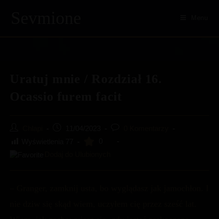
Sevmione
Menu
Skip
to
content
Uratuj mnie / Rozdział 16.
Ocassio furem facit
Post
Post
Post
Chlapi
11/04/2023
0 Komentarzy
author:
published:
comments:
0
Wyświetlenia
77
Dodaj do Ulubionych
– Granger, zamknij usta, bo wyglądasz jak jamochłon. I
nie dziw się skąd wiem, uczyłem cię przez sześć lat.