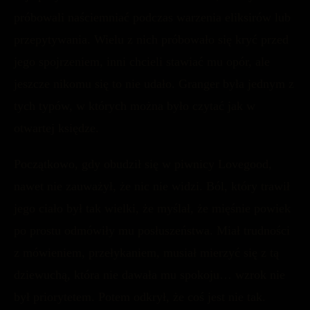
próbowali naściemniać podczas warzenia eliksirów lub
przepytywania. Wielu z nich próbowało się kryć przed
jego spojrzeniem, inni chcieli stawiać mu opór, ale
jeszcze nikomu się to nie udało. Granger była jednym z
tych typów, w których można było czytać jak w
otwartej księdze.
Początkowo, gdy obudził się w piwnicy Lovegood,
nawet nie zauważył, że nic nie widzi. Ból, który trawił
jego ciało był tak wielki, że myślał, że mięśnie powiek
po prostu odmówiły mu posłuszeństwa. Miał trudności
z mówieniem, przełykaniem, musiał mierzyć się z tą
dziewuchą, która nie dawała mu spokoju… wzrok nie
był priorytetem. Potem odkrył, że coś jest nie tak.