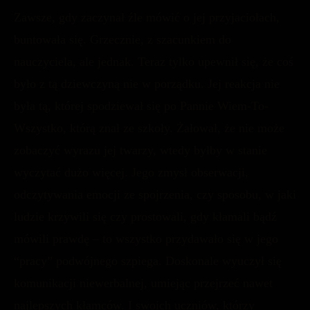
Zawsze, gdy zaczynał źle mówić o jej przyjaciołach,
buntowała się. Grzecznie, z szacunkiem do
nauczyciela, ale jednak. Teraz tylko upewnił się, że coś
było z tą dziewczyną nie w porządku. Jej reakcja nie
była tą, której spodziewał się po Pannie Wiem-To-
Wszystko, którą znał ze szkoły. Żałował, że nie może
zobaczyć wyrazu jej twarzy, wtedy byłby w stanie
wyczytać dużo więcej. Jego zmysł obserwacji,
odczytywania emocji ze spojrzenia, czy sposobu, w jaki
ludzie krzywili się czy prostowali, gdy kłamali bądź
mówili prawdę – to wszystko przydawało się w jego
“pracy” podwójnego szpiega. Doskonale wyuczył się
komunikacji niewerbalnej, umiejąc przejrzeć nawet
najlepszych kłamców. I swoich uczniów, którzy