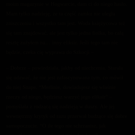
moim magazynie w Hogwarcie, dam ci do niego hasło.
Mam tylko nadzieję, że ta część zamku nie uległa
zniszczeniu i wszystko tam jest. Woda księżycowa też
się tam znajdować, ale jest tylko jedna fiolka, bo całą
resztę zużyłem na… inny eliksir. Jeśli tego tam nie
będzie, czeka cię wyprawa do Szkocji –
– Dobrze – powiedziała, jakby od niechcenia. Starała
się udawać, że nie jest zafascynowana tym, co mówił
do niej Snape. “Merlinie, dowiadujesz się właśnie
rzeczy od niego, będziesz warzyć jego eliksir” –
pomyślała z rodzącą się nadzieją w duszy. Ale jej
wewnętrzny krytyk od razu przerwał budzące się dobre
samopoczucie. “O ile tego nie schrzanisz, jak