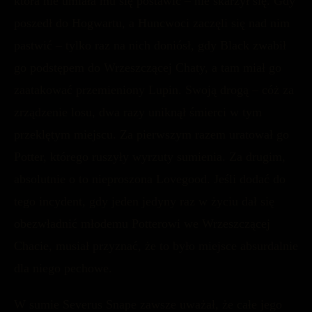
która nie umiała mu się postawić – nie skarżył się. Gdy
poszedł do Hogwartu, a Huncwoci zaczęli się nad nim
pastwić – tylko raz na nich doniósł, gdy Black zwabił
go podstępem do Wrzeszczącej Chaty, a tam miał go
zaatakować przemieniony Lupin. Swoją drogą – cóż za
zrządzenie losu, dwa razy uniknął śmierci w tym
przeklętym miejscu. Za pierwszym razem uratował go
Potter, którego ruszyły wyrzuty sumienia. Za drugim,
absolutnie o to nieproszona Lovegood. Jeśli dodać do
tego incydent, gdy jeden jedyny raz w życiu dał się
obezwładnić młodemu Potterowi we Wrzeszczącej
Chacie, musiał przyznać, że to było miejsce absurdalnie
dla niego pechowe.
W sumie Severus Snape zawsze uważał, że całe jego