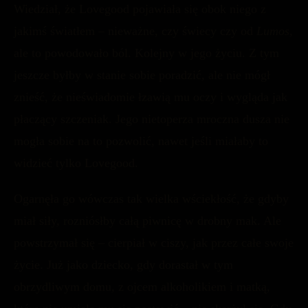
Wiedział, że Lovegood pojawiała się obok niego z
jakimś światłem – nieważne, czy świecy czy od
Lumos
,
ale to powodowało ból. Kolejny w jego życiu. Z tym
jeszcze byłby w stanie sobie poradzić, ale nie mógł
znieść, że nieświadomie łzawią mu oczy i wygląda jak
płaczący szczeniak. Jego nietoperza mroczna dusza nie
mogła sobie na to pozwolić, nawet jeśli miałaby to
widzieć tylko Lovegood.
Ogarnęła go wówczas tak wielka wściekłość, że gdyby
miał siły, rozniósłby całą piwnicę w drobny mak. Ale
powstrzymał się – cierpiał w ciszy, jak przez całe swoje
życie. Już jako dziecko, gdy dorastał w tym
obrzydliwym domu, z ojcem alkoholikiem i matką,