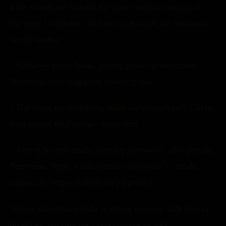
o ile zamek nie zmienił nic sam z siebie, uznając, że
nie żyję. I tylko nie rób tam chaosu, jak już dostaniesz
się do środka –
– Ciekawy dobór hasła, proszę pana – powiedziała
Hermiona, nie mogąc się powstrzymać.
– Nie masz nic do roboty, tylko się wymądrzać? Chyba
pora ruszać do Pottera – stwierdził.
– Gdy tylko coś ustalę, przyjdę ponownie, albo przyślę
Patronusa. Będę w takim razie się zbierać – uznała,
czując, że Snape próbuje się jej pozbyć.
Wstała od stołu i poszła w stronę wyjścia. Gdy doszła
do drzwi, poczuła jak Luna łapie ją za rękę.