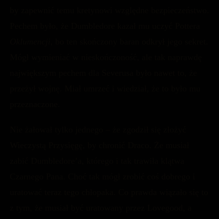
by zapewnić temu kretynowi względne bezpieczeństwo.
Pechem było, że Dumbledore kazał mu uczyć Pottera
Oklumencji
, bo ten skończony baran odkrył jego sekret.
Mógł wymieniać w nieskończoność, ale tak naprawdę
największym pechem dla Severusa było nawet to, że
przeżył wojnę. Miał umrzeć i wiedział, że to było mu
przeznaczone.
Nie żałował tylko jednego – że zgodził się złożyć
Wieczystą Przysięgę, by chronić Draco. Że musiał
zabić Dumbledore’a, którego i tak trawiła klątwa
Czarnego Pana. Choć tak mógł zrobić coś dobrego i
uratować teraz tego chłopaka. Co prawda wiązało się to
z tym, że musiał być uratowany przez Lovegood, a