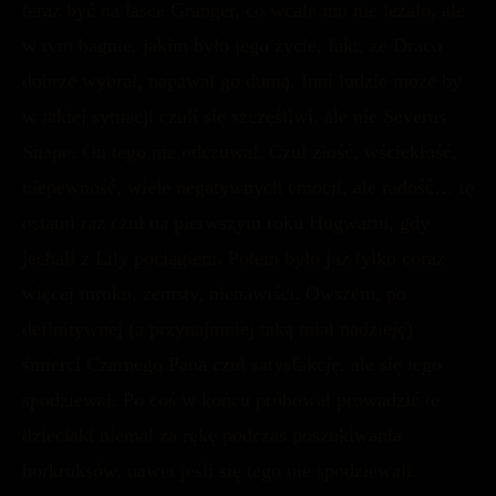
teraz być na łasce Granger, co wcale mu nie leżało, ale
w tym bagnie, jakim było jego życie, fakt, że Draco
dobrze wybrał, napawał go dumą. Inni ludzie może by
w takiej sytuacji czuli się szczęśliwi, ale nie Severus
Snape. On tego nie odczuwał. Czuł złość, wściekłość,
niepewność, wiele negatywnych emocji, ale radość… tę
ostatni raz czuł na pierwszym roku Hogwartu, gdy
jechali z Lily pociągiem. Potem było już tylko coraz
więcej mroku, zemsty, nienawiści. Owszem, po
definitywnej (a przynajmniej taką miał nadzieję)
śmierci Czarnego Pana czuł satysfakcję, ale się tego
spodziewał. Po coś w końcu próbował prowadzić te
dzieciaki niemal za rękę podczas poszukiwania
horkruksów, nawet jeśli się tego nie spodziewali.