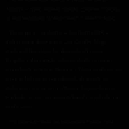
uwarzyć, a wtedy miałaby wyrzuty sumienia, wiedząc,
że czas na podanie
Oculusa
minął” – uznał w duchu.
– Proszę pana… znalazłam w książkach z XIX w.
drobną wzmiankę o prawie czarodziejów. Mogę
przekonać Harry’ego, by jakoś załatwił czas u
Kingsleya, abym mogła rzekomo zbadać ten temat –
powiedziała niepewnie Hermiona. Zastanawiała się, czy
powinna była się znowu odezwać, ale uznała, że
profesor nie wie nic o jej odkryciu. Co prawda teraz
wiedziała, że jest ono niepotrzebne, ale mogło dać im
trochę czasu.
– Nie interesuje mnie, jak przekonasz Pottera. Jeśli