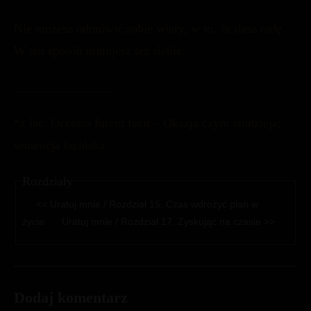
Nie możesz odmówić sobie wiary, w to, że dasz radę.
W ten sposób uratujesz też siebie.
________________
*z łac. Occasio furem facit – Okazja czyni złodzieja;
sentencja łacińska
Rozdziały
<< Uratuj mnie / Rozdział 15. Czas wdrożyć plan w
życie
Uratuj mnie / Rozdział 17. Zyskując na czasie >>
Dodaj komentarz