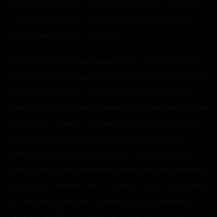
“Błądzili po omacku, jakby byli kompletnie w mroku”
– pomyślał Severus. “W sumie, nawet zabawne, oni
byli w mroku wtedy, a ty teraz”.
Teraz już był poniekąd pogodzony z ciemnością i fakt,
że jego oczy źle reagowały na światło, ale nie docierały
do jego mózgu żadne obrazy. Gdy dowiedział się, że
Granger miała próbować uwarzyć
Oculusa,
początkowo
wściekł się, a potem… pojawił się nikły cień nadziei,
że może jeszcze kiedyś sam stanie za kociołkiem,
siekając poszczególne ingrediencje i tworząc eliksiry. Z
jednej strony chciał odzyskać wzrok, aby móc zobaczyć
te kmioty z Ministerstwa. Z drugiej… fakt, że musiałby
być wdzięczny Granger, napawał go obrzydzeniem.
“Zawsze istniał cień szansy, że jej się nie uda go