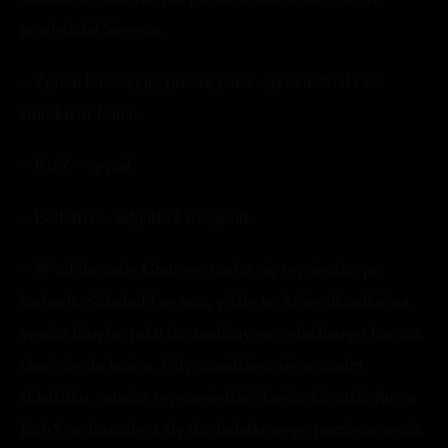
powiedział Severus.
– Zgredek nie żyje, proszę pana – powiedziała ze
smutkiem Luna.
– Kto? – spytał.
– Bellatrix – odparła Lovegood.
– W takim razie Granger, czeka cię wycieczka po
lochach. Składniki są tam, gdzie te, które ukradłaś na
swoim drugim roku do zamiany we włochatego kocura,
choć nie do końca. Gdy znajdziesz się w moim
składziku, musisz wypowiedzieć hasło:
Occasio furem
facit*
, a dostaniesz się do dodatkowego pomieszczenia,