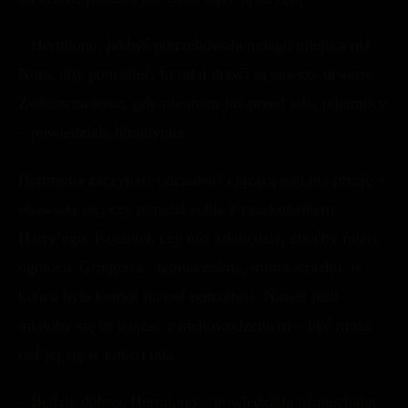
– Hermiono, jakbyś potrzebowała innego miejsca niż
Nora, aby pomyśleć, to tutaj drzwi są zawsze otwarte.
Zwłaszcza teraz, gdy nie mam już przed tobą tajemnicy
– powiedziała blondynka.
Hermiona zaczynała odczuwać ciążącą nad nią presję –
obawiała się, czy poradzi sobie z przekonaniem
Harry’ego. Kociołek czy nóż zdobędzie, choćby miała
ogołocić Gringotta. Jednocześnie, mimo strachu, w
końcu była komuś na coś potrzebna. Nawet jeśli
miałoby się to wiązać z niepowodzeniem – być może
coś jej się w końcu uda.
– Będzie dobrze Hermiono – powiedziała uśmiechając