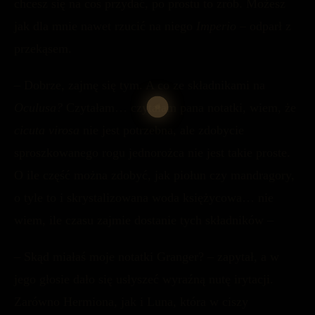
chcesz się na coś przydać, po prostu to zrób. Możesz
jak dla mnie nawet rzucić na niego
Imperio
– odparł z
przekąsem.
– Dobrze, zajmę się tym. A co ze składnikami na
Oculusa?
Czytałam… czytałam pana notatki, wiem, że
cicuta virosa
nie jest potrzebna, ale zdobycie
sproszkowanego rogu jednorożca nie jest takie proste.
O ile część można zdobyć, jak piołun czy mandragory,
o tyle to i skrystalizowana woda księżycowa… nie
wiem, ile czasu zajmie dostanie tych składników –
– Skąd miałaś moje notatki Granger? – zapytał, a w
jego głosie dało się usłyszeć wyraźną nutę irytacji.
Zarówno Hermiona, jak i Luna, która w ciszy