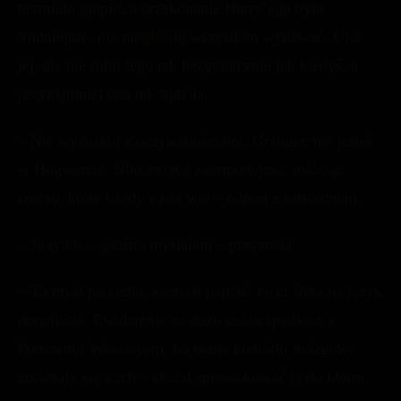
brzmiało głupio, a przekonanie Harry’ego było
trudniejsze, niż mogło się wszystkim wydawać. Ufał
jej, ale nie robił tego tak bezgranicznie jak kiedyś, a
przynajmniej ona tak sądziła.
– Nie wyskakuj z oczywistościami, Granger, nie jesteś
w Hogwarcie. Nikomu nie zaimponujesz, mówiąc
rzeczy, które każdy z nas wie – odparł z sarkazmem.
– Ja tylko… głośno myślałam – przyznała.
– To myśl po cichu, zamiast paplać, co ci ślina na język
przyniesie. Ewidentnie za dużo czasu spędzasz z
Potterem i Weasleyem, bo twoje komórki mózgowe
zrównały się z ich – chciał sprowokować ją do kłótni.