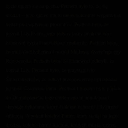
życie opiera się na pechu. Pechem było to, że się
urodził – jego ojciec mu to niejednokrotnie wypominał,
będąc pod wpływem procentów. Pechem było, że
poznał Lily Evans, jego jedyny jasny punkt w tym
żałosnym życiu i największe zgubienie. Pechem było,
że trafił do Slytherinu i poznał Malfoya, Avery’ego czy
Rookwooda. Pechem było, że Huncwoci odkryli, że
kochał Lily. Pechem było, że przystąpił do
Śmierciożerców, że odkrył przepowiednię i przekazał
jej treść Czarnemu Panu. Pechem i błędem było pójście
do Dumbledore’a, tego cholernego manipulatora i
skrytego dyktatora, który i tak nie uchronił Lily przed
śmiercią. A potem kolejny Potter, który stanął na jego
drodze, kolejne hordy idiotów, których musiał uczyć,