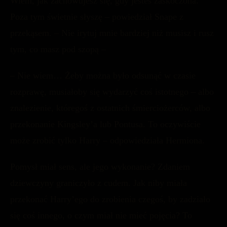
Wiem, jak zachowujesz się, gdy jesteś zaskoczona.
Poza tym świetnie słyszę – powiedział Snape z
przekąsem. – Nie irytuj mnie bardziej niż musisz i rusz
tym, co masz pod szopą –
– Nie wiem… Żeby można było odsunąć w czasie
rozprawę, musiałoby się wydarzyć coś istotnego – albo
znalezienie, któregoś z ostatnich śmierciożerców, albo
przekonanie Kingsley’a lub Pontusa. To oczywiście
może zrobić tylko Harry – odpowiedziała Hermiona.
Pomysł miał sens, ale jego wykonanie? Zdaniem
dziewczyny graniczyło z cudem. Jak niby miała
przekonać Harry’ego do zrobienia czegoś, by zadziało
się coś innego, o czym miał nie mieć pojęcia? To