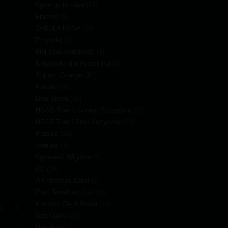
Open up to Love
(12)
Framed
(4)
TABULA RASA
(10)
Przywilej
(1)
Mój czas nadchodzi
(1)
Kołysanka dla Pustelnika
(1)
Sojusz, Granger
(91)
Kociak
(26)
Dwa Słowa
(68)
HGSS Tom II Goniąc Szczęście
(33)
HGSS Tom I Stan Krytyczny
(33)
Pamięć
(20)
Jemioła
(1)
Opowieść Wigilijna
(7)
CC
(24)
A Christmas Carol
(6)
Post Tenebras, Lux
(43)
Kocham Cię 2 Słowa
(10)
ka
Bez Cukru
(21)
Hanahaki
(1)