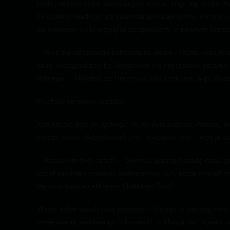
podejrzeniem tortur zadawanych komuś, kogo się kocha. B
Te siedem, niedługo już osiem lat temu był gotów umrzeć,
jakiejkolwiek walki przyjął to ze spokojem, w pewnym sensie 
– Pocę się od samego patrzenia na ciebie i chyba będę mia
które wyciągnął z torby. Wyjątkowo nie interesował go tytu
dobrego. – Mówiłeś, że Hermiona była spokojna, więc dlacz
Machnął nerwowo różdżką.
Ten ból nie daje mi spokoju. To nie była zabawa, Albusie, n
bardzo blisko. Gdziekolwiek jest i cokolwiek robi – ktoś ją k
– Rozumiem twój strach. – Severus ucisnął nasadę nosa, pr
kozioł powinien zostawić pewne słowa tam, gdzie było ich 
cię przymusowo eliksirem Słodkiego Snu?
W nos sobie wsadź taką przyjaźń.
– Pisząc to warknął niep
mniej więcej spotkała go odpowiedź. –
Muszę być w pełni p