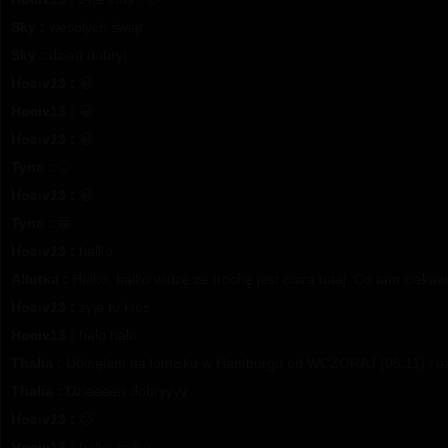
Sky :
wesołych świąt
Sky :
dzień dobry!
Hociv13 :
😀
Hociv13 :
😀
Hociv13 :
😀
Tyna :
🙂
Hociv13 :
😀
Tyna :
😁
Hociv13 :
halko
Allutka :
Halko, halko widzę że trochę jest cisza tutaj. Co tam cie
Hociv13 :
zyje tu ktos
Hociv13 :
halo halo
Thalia :
Utknęłam na lotnisku w Hamburgu od WCZORAJ (05.11) i uzn
Thalia :
Dzieeeeń dobryyyy
Hociv13 :
🙁
Hociv13 :
halko halko