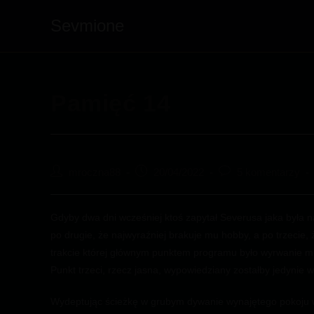
Sevmione
Skip
to
content
Pamięć 14
Post
Post
Post
mroczna88
20/04/2022
5 komentarzy
author:
published:
comments:
Gdyby dwa dni wcześniej ktoś zapytał Severusa jaka była na
po drugie, że najwyraźniej brakuje mu hobby, a po trzecie, ż
trakcie której głównym punktem programu było wyrwanie mu
Punkt trzeci, rzecz jasna, wypowiedziany zostałby jedynie w
Wydeptując ścieżkę w grubym dywanie wynajętego pokoju w