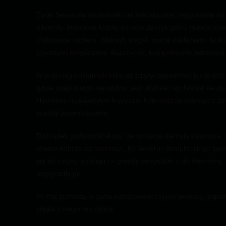
Życie Severusa wymuszało na nim aktywne reagowanie na za
alkoholu. Rzucania klątwy na sam dźwięk głosu Huncwotów.
uratowana ruchem. Walczył, biegał, rzucał zaklęciami, brał 
szkolnymi korytarzami. Bezsilność, którą obecnie odczuwał
W przeciągu ostatnich kilku lat zdążył zapomnieć jak to j
gdzie mógł budzić się późno, jeść dobrze, wychodzić na dw
Hermiony największym kryzysem było wejście jednego z dziec
zostały zwymiotowane.
Rozsądek podpowiadał mu, że sytuacja nie była tragiczna, 
równie dobrze się zamknąć, bo Severus kompletnie go ignor
się do rutyny, spokoju i – przede wszystkim – do Hermiony. 
przygniotły go.
Po raz pierwszy w życiu potrzebował czyjejś pomocy, zapew
zdjęła z niego ten ciężar.