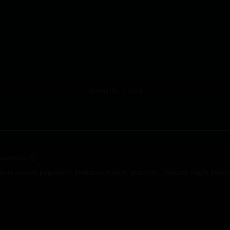
SEVMIONE © 2021
łeczności 🙂
cie ochote pogadac - podrzuccie date, godzine... Inaczej ciagle bedzi