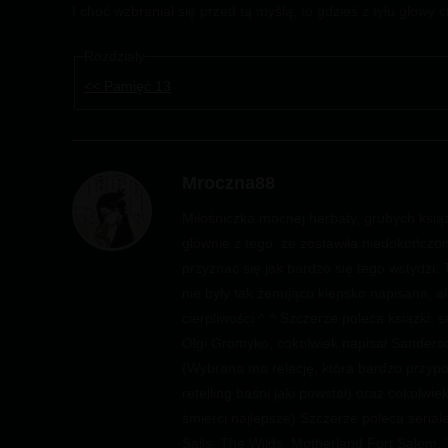
I choć wzbraniał się przed tą myślą, to gdzieś z tyłu głowy
Rozdziały
<< Pamięć 13
Mroczna88
Miłośniczka mocnej herbaty, grubych książ
głównie z tego, że zostawiła niedokończon
przyznać się jak bardzo się tego wstydzi. 
nie były tak żenująco kiepsko napisane, al
cierpliwości ^.^ Szczerze poleca książki:
Olgi Gromyko, cokolwiek napisał Sanderso
(Wybrana ma relację, która bardzo przyp
retelling baśni jaki powstał) oraz cokolwi
śmierci najlepsze) Szczerze poleca seri
Sails, The Wilds, Motherland Fort Salem