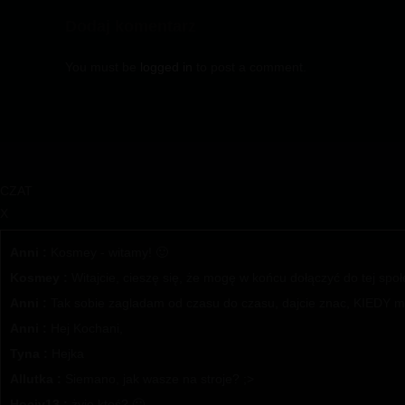
Dodaj komentarz
You must be
logged in
to post a comment.
CZAT
X
Anni :
Kosmey - witamy! 🙂
Kosmey :
Witajcie, cieszę się, że mogę w końcu dołączyć do tej spo
Anni :
Tak sobie zagladam od czasu do czasu, dajcie znac, KIEDY ma
Anni :
Hej Kochani,
Tyna :
Hejka
Allutka :
Siemano, jak wasze na stroje? ;>
Hociv13 :
żyje ktoś? 🙂