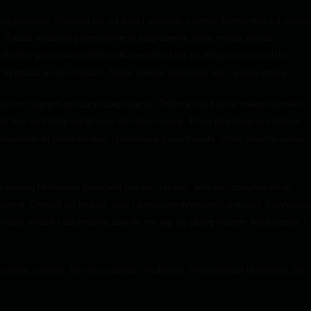
grożenie. Zaczęło się od ojca i ucieczki z domu ilekroć wyczuł zapac
 Każda sytuacja potencjalnego zagrożenia życia mogła zostać
udział w planowaniu bitew albo wybierał się na długie przechadzki
, trzymała go na nogach. Stare nawyki odezwały się z pełną mocą.
est żyć w ciągłym poczuciu zagrożenia. Dobrze mu było w małym domku,
ór bez potrzeby oglądania się przez ramię. Poza okazyjnymi atakami
iaków do laboratorium i połknięcie oczu traszki, które zresztą zaraz
a spokój Hermiony powinien mu się udzielić, jednak rozsądek mógł
ował. Odwykł od stresu, bólu i nieprzewidywalnych sytuacji. Przywiąza
Nagły strach i adrenalina zwaliły mu się na głowę niczym tona cegieł. I
nienia, ramion, by się uspokoić. Podnieść. Potrzebował Hermiony, by