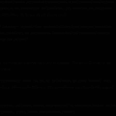
ezsilność w obu przypadkach wywoływała w nim zupełnie inne uczucia.
 czekał na ten moment jak na zbawienie i gdy odebrano mu możliwość
szczęśliwy, że to już, że już nic nie musi.
ł zakwasy – stęknął Albus, podnosząc oczy znad jakiegoś tomiszcza,
ł, bo chichrający jak pensjonarka Dumbledore nie zwiastował niczego
ego tak cię nosi?
ic, co mogłoby zdarzyć się przez przypadek. Nie był to Cruciatus, ale
rzywdzi.
zypominając sobie, raz po raz, że nie może go zabić. Wredny, stary
miejsce. Niewypowiedziane. – Czy powinienem po przyjacielsku napoić
rzyjaźnie, ale równie dobrze mógł warczeć na zdechłego śledzia, bo ta
rzytomny, gdyby jednak potrzebowała pomocy.