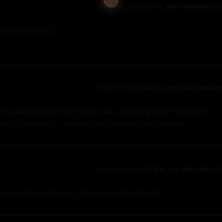
21/04/2022
ZALOGUJ SIĘ, ABY ODPOWIEDZI
a sobie wsadzić 🙂
21/04/2022
ZALOGUJ SIĘ, ABY ODPOWIEDZI
HP to adoptowałby Harry’ego raz-dwa, Hermionę wysłał Yennefer do
kieś trzy minuty i z siedmiu książek zrobiłaby się jedna xD
21/04/2022
ZALOGUJ SIĘ, ABY ODPOWIEDZI
czonymi siłami Yennefer i Hermiony to tylko dwie 🙂