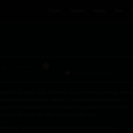
Fanfiki
Fanarty
Humor
Pliki
4
Wyświetlenia
431
Dodaj do Ulubionych
jgorsza nic w jego życiu, usłyszałby, że po pierwsze to nie jego sprawa
e jeśli już koniecznie musi wiedzieć, to była sobie taka jedna noc, w
 języka, poprzedzone mniej lub bardziej wymyślnymi formami tortur.
 myślach Severusa, bo: patrz punkt pierwszy i drugi.
 Wenecji, Severus rozważał różnice między pewną śmiercią a