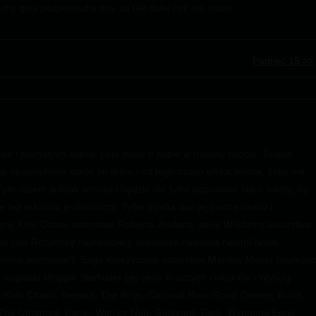
 cichy głos podpowiadał mu, że tak dalej być nie może.
Pamięć 15 >>
ek i puchatych kotów. Lubi pisać o sobie w trzeciej osobie. Znana
e opowiadania sześć lat temu i od tego czasu unika świata, żeby nie
Tym razem jednak wróciła i będzie nie tylko poprawiać stare teksty, by
e też w końcu je dokończy. Tylko trzeba dać jej trochę czasu i
 serię Koło Czasu autorstwa Roberta Jordana, serię Wiedźmy autorstwa
n (ale Rozjemcę najbardziej), cokolwiek napisała Naomi Novik
omina sevmione!), Sagę Księżycową autorstwa Marissy Meyer (najleps
ek napisała Maggie Stiefvater (jej seria Kruczych chłopców i Wyścig
ale:Koło Czasu, Sense8, The Boys, Carnival Row, Good Omens, Black
, The Untamed, Panic, Warrior Nun, Galavant, Dark, Wynnona Earp,