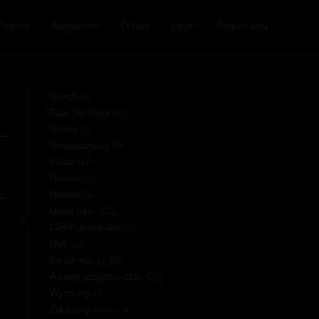
Forums
Regulamin
O Nas
Login
Rejestracja
Grinch
(3)
Fate Set Right
(10)
Natura
(2)
Smierciozerca
(7)
3 Raz
(41)
Heaven
(3)
Historie
(5)
Uratuj mnie
(31)
,
Cichy obserwator
(2)
Hurt
(23)
Bo tak należy
(40)
A kiedy przyjdzie czas
(25)
Wyśniony
(3)
Zakazany owoc
(3)