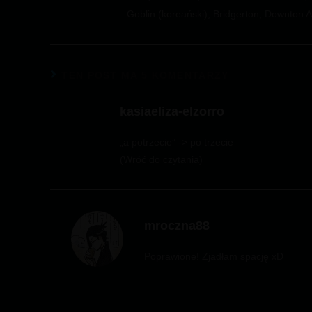
Goblin (koreański), Bridgerton, Downton 
TEN POST MA 5 KOMENTARZY
kasiaeliza-elzorro
„a potrzecie” -> po trzecie
Wróć do czytania
mroczna88
Poprawione! Zjadłam spację xD