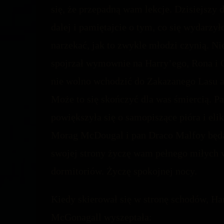
się, że przepadną wam lekcje. Dzisiejszy 
dalej i pamiętajcie o tym, co się wydarzył
narzekać, jak to zwykle młodzi czynią. Nie
spojrzał wymownie na Harry’ego, Rona i Gi
nie wolno wchodzić do Zakazanego Lasu an
Może to się skończyć dla was śmiercią. Pa
powiększyła się o samopiszące pióra i el
Morag McDougal i pan Draco Malfoy będą 
swojej strony życzę wam pełnego miłych
dormitoriów. Życzę spokojnej nocy.
Kiedy skierował się w stronę schodów, Har
McGonagall wyszeptała: