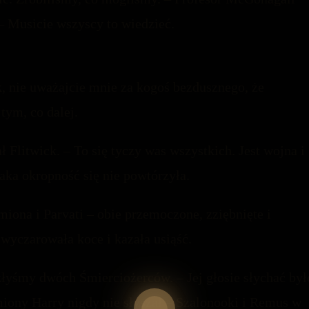
 – Musicie wszyscy to wiedzieć.
k, nie uważajcie mnie za kogoś bezdusznego, że
tym, co dalej.
 Flitwick. – To się tyczy was wszystkich. Jest wojna i
taka okropność się nie powtórzyła.
ona i Parvati – obie przemoczone, zziębnięte i
 wyczarowała koce i kazała usiąść.
złyśmy dwóch Śmierciożerców. – Jej głosie słychać był
miony Harry nigdy nie słyszał – Szalonooki i Remus w