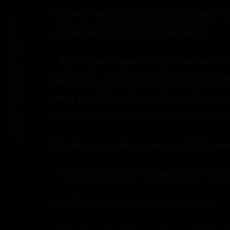
tej chwili się nimi zajmują. Zamierzają i
aż znajdzie się czas na przesłuchania.
– Tym się nie kłopoczcie, ja to załatwię –
rozumiecie, muszę wiedzieć, co uczniowie
pełną parą. Draco, Ginny, Ernie – liczę na 
normalny, a przynajmniej mam taką nadzi
Zapadła cisza, nikt się nie ruszał. W koń
– Ogłuchli, czy jak? Pan psor kazał wam i
Neville nabrał powietrza i cicho spytał: