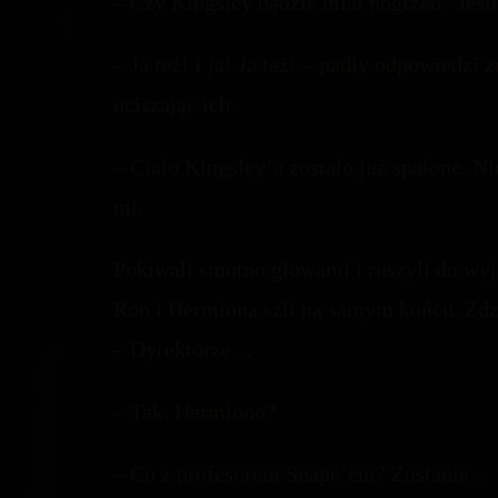
– Czy Kingsley będzie miał pogrzeb? Jeśl
– Ja też! I ja! Ja też! – padły odpowiedzi
uciszając ich.
– Ciało Kingsley’a zostało już spalone. 
mi.
Pokiwali smutno głowami i ruszyli do wyjś
Ron i Hermiona szli na samym końcu. Zdzi
– Dyrektorze…
– Tak, Hermiono?
– Co z profesorem Snape’em? Zostanie… 