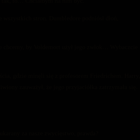
i tak, to… Chciałbym na nim być.
 ze wszystkich stron. Dumbledore podniósł dłoń,
Nie chcemy, by Voldemort użył jego zwłok… Wybaczcie
cia, gdzie minęli się z profesorem Friedrichem. Harry
wiony zauważył, że jego przyjaciółka zatrzymała się.
ukarany za nasze zwycięstwo, prawda?