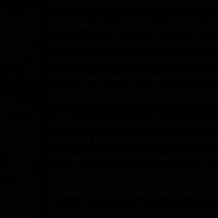
Harry tarł oczy i starał się z całych sił n
robiły to dzieci. Profesor McGonagall pr
zaciskała usta tak mocno, że prawie wcale
był taki pusty. Nie było Hagrida, Friedric
kiedy nadszedł czas na przemówienie wstał 
– Witajcie, moi drodzy, w Hogwarcie. Je
zostaliście przywitani. Jesteśmy w tej ch
obowiązuje. Jesteście tu całkowicie bezp
to również uczniów starszych klas. Od pi
Prowadził go będzie nasz nowy nauczyciel
który jednak nie mógł do nas dołączyć na t