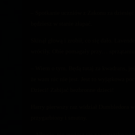
– Spotkanie uczniów z Zakonu za dziesięć
będziesz w stanie złapać.
Skinął głową i zrobił, co się dało. Lavend
wróciły. Obie pomagały przy… sprzątaniu.
– Wiem o tym. Będą tutaj za kwadrans, jeśl
że wam nic nie jest. Jest to wyjątkowa po
Dzieci! Zabijać bezbronne dzieci!
Harry pierwszy raz widział Dumbledora w t
przygarbiony i smutny.
– Albusie, nie możesz się za wszystko wi