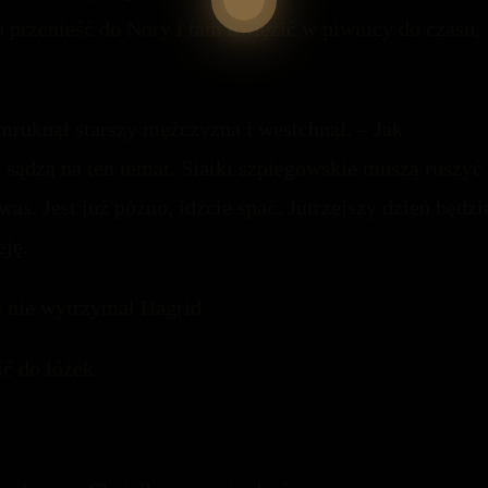
ch przenieść do Nory i tam uwięzić w piwnicy do czasu,
 mruknął starszy mężczyzna i westchnął. – Jak
 sądzą na ten temat. Siatki szpiegowskie muszą ruszyć
was. Jest już późno, idźcie spać. Jutrzejszy dzień będzi
eję.
cu nie wytrzymał Hagrid.
ść do łóżek.