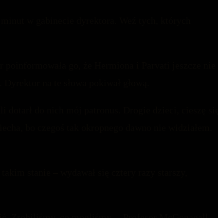
 minut w gabinecie dyrektora. Weź tych, których
er poinformowała go, że Hermiona i Parvati jeszcze nie
 Dyrektor na te słowa pokiwał głową.
i dotarł do nich mój patronus. Drogie dzieci, cieszę się
ciecha, bo czegoś tak okropnego dawno nie widziałem.
akim stanie – wydawał się cztery razy starszy,
nić. Zrobiliśmy, co mogliśmy. – Profesor McGonagall