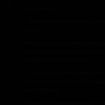
– Tak, niestety tak.
– Wiem, że to dziwne pytanie, ale czy mo
o eliksir.
Harry omal się nie zabił gubiąc krok i po
dłonie mocno zaciskała w pięści. Profesor 
nieodgadnionym wyrazem twarzy.
– To dobry pomysł. Panna Granger zamierz
takim razie powinna zobaczyć, jak wygląd
klątwy. Pójdę z nią.
– Dobrze, Hal. Jednak wasza dwójka – zerk