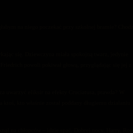
głabym na niego poczekać przy szkolnej bramie? Chodz
tykając się. Dziewczyna miała spokojną twarz, jedynie
Friedrich powoli pokiwał głową, przyglądając się jej z
a uwarzyć eliksir na efekty Cruciatusa, prawda? W
a ktoś, kto właśnie został poddany długiemu działaniu
nął na chłopców – idzie spać. Dobrej nocy, Harry, Ron