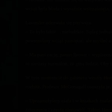
wciąż była blada i wyraźnie wstrząśnięta.
Lavender odezwała się pierwsza.
– To było takie… nieludzkie. Sądzę jedna
powinniśmy wciąż pamiętać, ale myśleć o 
– Ma pani rację, panno Brown – wypiszczał
to niestety normalne, że giną ludzie. Oby 
W tym momencie do gabinetu weszły Hermi
rozbite. Profesor McGonagall osuszyła je,
– Uprzątnęłyśmy ciała i w krzakach znala
zmęczenie i czystą nienawiść. Takiej Her