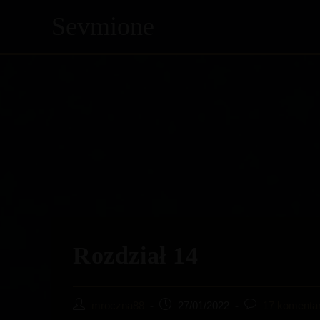
Sevmione
Skip
to
content
Rozdział 14
Post
Post
Post
mroczna88
27/01/2022
17 komenta
author:
published:
comments: