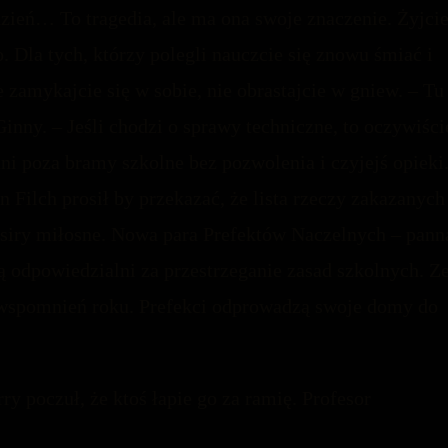
dzień… To tragedia, ale ma ona swoje znaczenie. Żyjci
o. Dla tych, którzy polegli nauczcie się znowu śmiać i
 zamykajcie się w sobie, nie obrastajcie w gniew. – Tu
nny. – Jeśli chodzi o sprawy techniczne, to oczywiści
i poza bramy szkolne bez pozwolenia i czyjejś opieki
n Filch prosił by przekazać, że lista rzeczy zakazanych
iksiry miłosne. Nowa para Prefektów Naczelnych – pann
odpowiedzialni za przestrzeganie zasad szkolnych. Z
 wspomnień roku. Prefekci odprowadzą swoje domy do
ry poczuł, że ktoś łapie go za ramię. Profesor