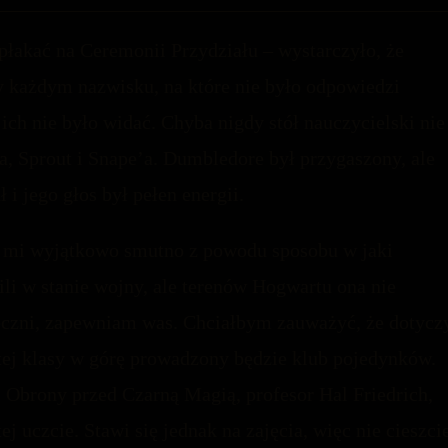
ie płakać na Ceremonii Przydziału – wystarczyło, że
zy każdym nazwisku, na które nie było odpowiedzi
 ich nie było widać. Chyba nigdy stół nauczycielski nie
ha, Sprout i Snape’a. Dumbledore był przygaszony, ale
i jego głos był pełen energii.
st mi wyjątkowo smutno z powodu sposobu w jaki
wili w stanie wojny, ale terenów Hogwartu ona nie
ieczni, zapewniam was. Chciałbym zauważyć, że dotycz
ątej klasy w górę prowadzony będzie klub pojedynków.
 Obrony przed Czarną Magią, profesor Hal Friedrich,
ej uczcie. Stawi się jednak na zajęcia, więc nie cieszci