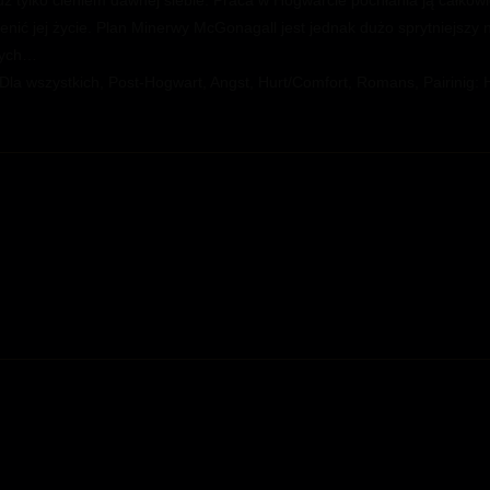
ż tylko cieniem dawnej siebie. Praca w Hogwarcie pochłania ją całkowic
ić jej życie. Plan Minerwy McGonagall jest jednak dużo sprytniejszy niż
nych…
, Dla wszystkich, Post-Hogwart, Angst, Hurt/Comfort, Romans, Pairinig