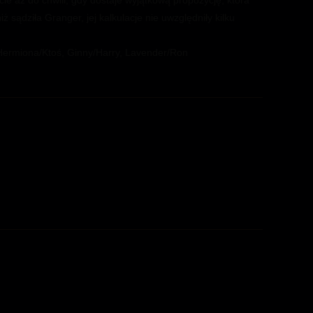
ie aż do chwili, gdy dostaje wyjątkową propozycję, która
 sądziła Granger, jej kalkulacje nie uwzględniły kilku
: Hermiona/Ktoś, Ginny/Harry, Lavender/Ron