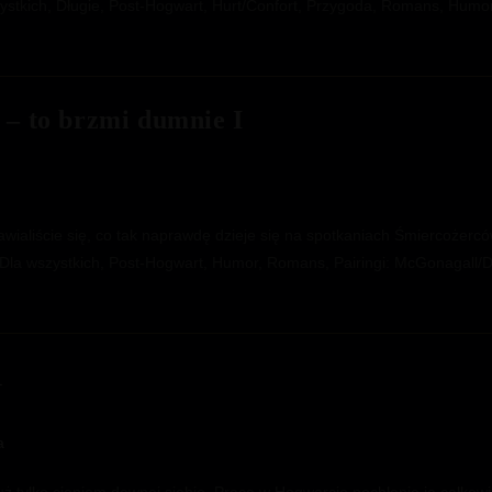
ystkich, Długie, Post-Hogwart, Hurt/Confort, Przygoda, Romans, Humor,
 – to brzmi dumnie I
awialiście się, co tak naprawdę dzieje się na spotkaniach Śmiercożerc
, Dla wszystkich, Post-Hogwart, Humor, Romans, Pairingi: McGonagall
1
a