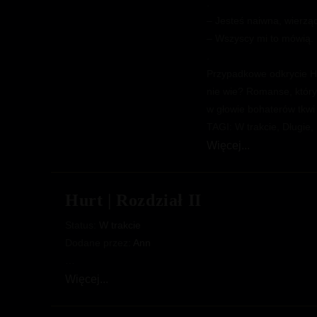
.
– Jesteś naiwna, wierzą
– Wszyscy mi to mówią. M
.
Przypadkowe odkrycie He
nie wie? Romanse, któryc
w głowie bohaterów tkwi
TAGI: W trakcie, Długie,
Uratuj
Więcej...
mnie
/
Hurt | Rozdział II
Rozdział
1.
Status:
W trakcie
Winni
Dodane przez:
Ann
zarzucanych
…
czynów
Hurt
Więcej...
|
Rozdział