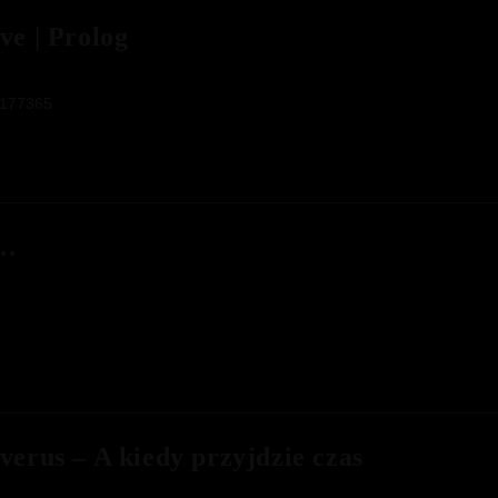
ve | Prolog
8177365
y…
verus – A kiedy przyjdzie czas