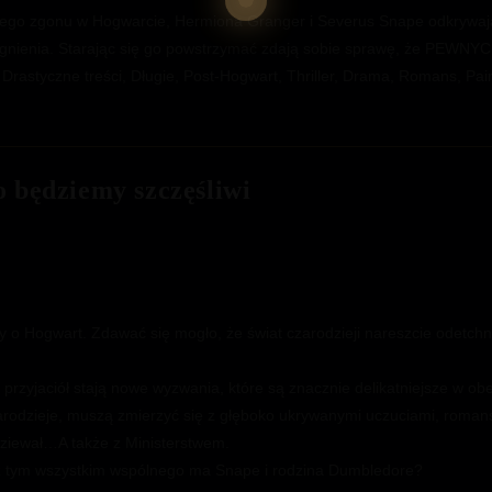
ego zgonu w Hogwarcie, Hermiona Granger i Severus Snape odkrywają
ragnienia. Starając się go powstrzymać zdają sobie sprawę, że PEWNY
rastyczne treści, Długie, Post-Hogwart, Thriller, Drama, Romans, Pairi
o będziemy szczęśliwi
twy o Hogwart. Zdawać się mogło, że świat czarodzieji nareszcie odetchną
ki przyjaciół stają nowe wyzwania, które są znacznie delikatniejsze w o
czarodzieje, muszą zmierzyć się z głęboko ukrywanymi uczuciami, roma
odziewał…A także z Ministerstwem.
z tym wszystkim wspólnego ma Snape i rodzina Dumbledore?