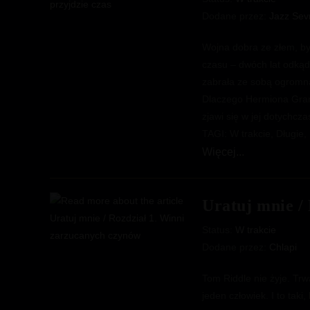
Dodane przez:
Jazz Se
Wojna dobra ze złem, by
czasu – dwóch lat odkąd 
zabrała ze sobą ogromną
Dlaczego Hermiona Grang
zjawi się w jej dotychcz
TAGI: W trakcie, Długie,
Hermiona
Więcej...
i
Severus
Uratuj mnie /
–
A
Status:
W trakcie
kiedy
Dodane przez:
Chlapi
przyjdzie
czas
Tom Riddle nie żyje. Tr
jeden człowiek. I to taki