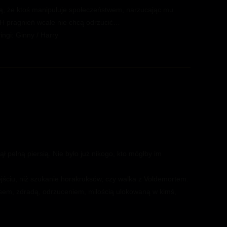
, że ktoś manipuluje społeczeństwem, narzucając mu
CH pragnień wcale nie chcą odrzucić…
ngi: Ginny / Harry
ł pełną piersią. Nie było już nikogo, kto mógłby im
bejściu, niż szukanie horakruksów, czy walka z Voldemortem.
nsem, zdradą, odrzuceniem, miłością ulokowaną w kimś,