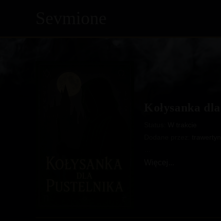
Sevmione
Skip
to
content
Kołysanka dla
Status:
W trakcie
Dodane przez:
trawertyn
…
Kołysanka
Więcej...
dla
Pustelnika