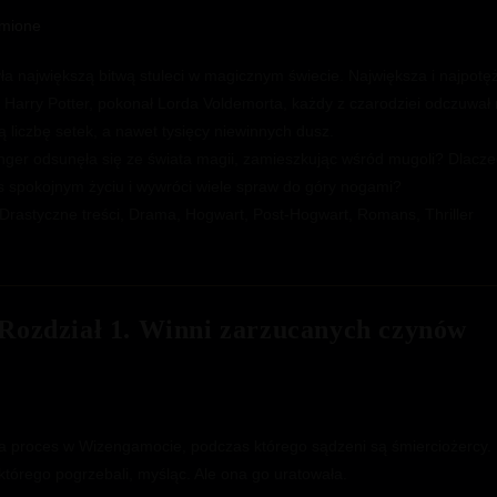
vmione
ła największą bitwą stuleci w magicznym świecie. Największa i najpotę
Harry Potter, pokonał Lorda Voldemorta, każdy z czarodziei odczuwał n
 liczbę setek, a nawet tysięcy niewinnych dusz.
er odsunęła się ze świata magii, zamieszkując wśród mugoli? Dlaczego
as spokojnym życiu i wywróci wiele spraw do góry nogami?
 Drastyczne treści, Drama, Hogwart, Post-Hogwart, Romans, Thriller
 Rozdział 1. Winni zarzucanych czynów
wa proces w Wizengamocie, podczas którego sądzeni są śmierciożercy. N
, którego pogrzebali, myśląc. Ale ona go uratowała.