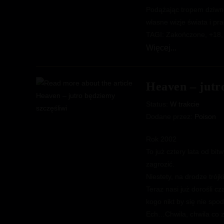
Podążając tropem dziwn
własne wizje świata i p
TAGI: Zakończone, +18, D
HGSS
Więcej...
Trzeci
Raz
Heaven – jutr
Status:
W trakcie
Dodane przez:
Poison
Rok 2002
To już cztery lata od bi
zagrozić.
Niestety, na drodze trój
Teraz nasi już dorośli 
kogo nikt by się nie sp
Ech…Chwila, chwila co 