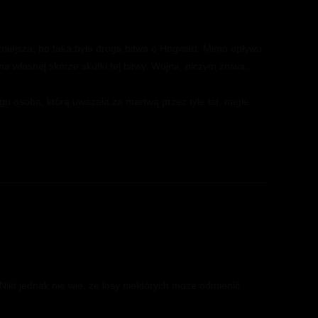
żniejsza, bo taka była druga bitwa o Hogwart. Mimo upływu
a własnej skórze skutki tej bitwy. Wojna, niczym żniwa,
 osoba, którą uważała za martwą przez tyle lat, nagle
ikt jednak nie wie, że losy niektórych może odmienić