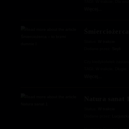
TAGI: W trakcie, Dla wsz
Heaven
Więcej...
–
jutro
Śmierciożerca
będziemy
szczęśliwi
Status:
W trakcie
Dodane przez:
Seyli
Czy kiedykolwiek zastan
TAGI; W trakcie, Długie
Śmierciożerca
Więcej...
–
to
Natura sanat 
brzmi
dumnie
Status:
W trakcie
I
Dodane przez:
Lucjuszk