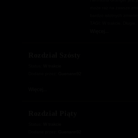
Hermiona Granger jest ju
może raz na zawsze zmien
bardzo istotnych zmien
TAGI: W trakcie, Długie
Natura
Więcej...
sanat
1
Rozdział Szósty
Status:
W trakcie
Dodane przez:
Guenann92
…
Rozdział
Więcej...
Szósty
Rozdział Piąty
Status:
W trakcie
Dodane przez:
Guenann92