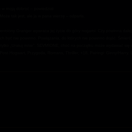
c w moją dobroć – powiedział.
oże tak jest, ale ja w pana wierzę – odparła.
rmiony Granger wywraca jej życie do góry nogami. Czy powinna dalej 
h być nie powinno. Powiązania, do których nie powinno dojść. Śmierć, k
 tylko „Uratuj mnie”. SEVMIONE, choć na początku może wydawać się in
 Post-Hogwart, Przygoda, Romans, Thriller, +18, Pairingi: Ginny/Harry,