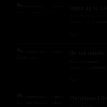
Open up to Lo
Status:
W trakcie
Dodane przez:
Darietta
…
Open
Więcej...
up
to
Bo tak należ
Love
|
Status:
Skończone
Prolog
Dodane przez:
Fortuna
…
Bo
Więcej...
tak
należy…
Hermiona i Se
Status:
W trakcie