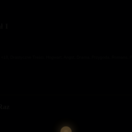
ł I
, +18, Drastyczne Treści, Hogwart, Angst, Drama, Przygoda, Romans, P
Raz