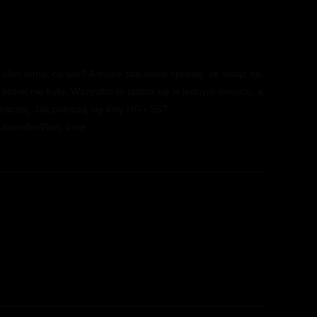
ufać temu, co wie? A może zda sobie sprawę, że wciąż nic
tórej nie było. Wszystko to splata się w jednym miejscu, a
aczej. Jak potoczą się losy HG i SS?
 Lavender/Ron, Inne