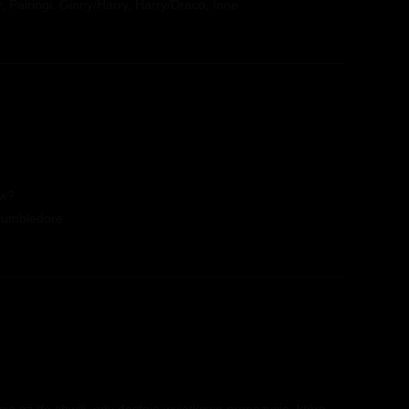
 Pairingi: Ginny/Harry, Harry/Draco, Inne
ów?
/Dumbledore