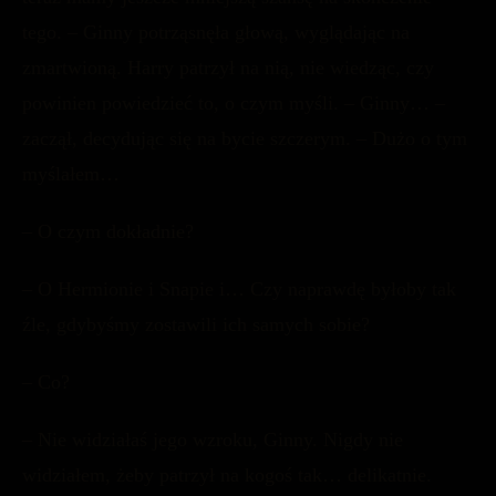
tego. – Ginny potrząsnęła głową, wyglądając na
zmartwioną. Harry patrzył na nią, nie wiedząc, czy
powinien powiedzieć to, o czym myśli. – Ginny… –
zaczął, decydując się na bycie szczerym. – Dużo o tym
myślałem…
– O czym dokładnie?
– O Hermionie i Snapie i… Czy naprawdę byłoby tak
źle, gdybyśmy zostawili ich samych sobie?
– Co?
– Nie widziałaś jego wzroku, Ginny. Nigdy nie
widziałem, żeby patrzył na kogoś tak… delikatnie.