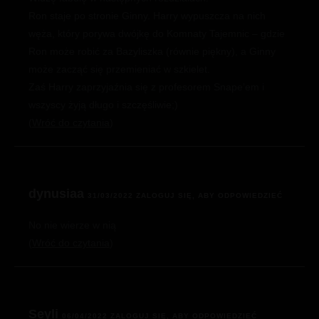
Ron staje po stronie Ginny. Harry wypuszcza na nich
węża, który porywa dwójkę do Komnaty Tajemnic – gdzie
Ron może robić za Bazyliszka (równie piękny), a Ginny
może zacząć się przemieniać w szkielet.
Zaś Harry zaprzyjaźnia się z profesorem Snape’em i
wszyscy żyją długo i szczęśliwie;)
Wróć do czytania
dynusiaa
31/03/2022
ZALOGUJ SIĘ, ABY ODPOWIEDZIEĆ
No nie wierze w nią
Wróć do czytania
Seyli
06/04/2022
ZALOGUJ SIĘ, ABY ODPOWIEDZIEĆ