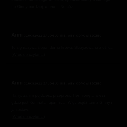
po Ginny bardziej, a ona… No cóż.
Anni
31/03/2022
ZALOGUJ SIĘ, ABY ODPOWIEDZIEĆ
To się nazywa ślepa, durna krowa. Skrzyżowana z oślicą.
Wróć do czytania
Anni
31/03/2022
ZALOGUJ SIĘ, ABY ODPOWIEDZIEĆ
Harry, zanim pójdziesz przeprosić Hermionę… wiesz,
gdzie jest Komnata Tajemnic… Więc pójdź tam z Ginny i
ją zostaw.
Wróć do czytania