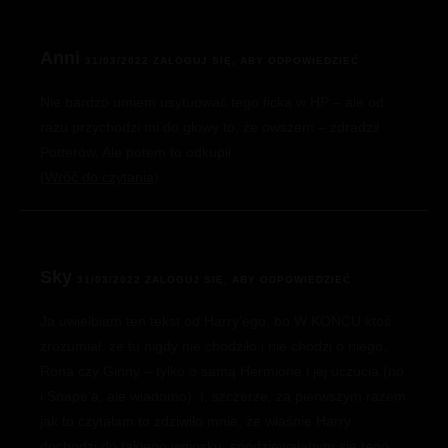
Anni
31/03/2022
ZALOGUJ SIĘ, ABY ODPOWIEDZIEĆ
Nie bardzo umiem usytuować tego ficka w HP – ale od
razu przychodzi mi do głowy to, że owszem – zdradził
Potterów. Ale potem to odkupił.
Wróć do czytania
Sky
31/03/2022
ZALOGUJ SIĘ, ABY ODPOWIEDZIEĆ
Ja uwielbiam ten tekst od Harry’ego, bo W KOŃCU ktoś
zrozumiał, że tu nigdy nie chodziło i nie chodzi o niego,
Rona czy Ginny – tylko o samą Hermione i jej uczucia (no
i Snape’a, ale wiadomo). I, szczerze, za pierwszym razem
jak to czytałam to zdziwiło mnie, że właśnie Harry
dochodzi do takiego wniosku, spodziewałabym się tego