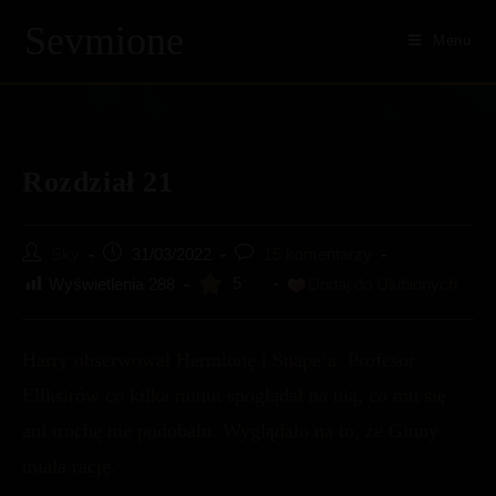
Skip
Sevmione
to
Menu
content
Rozdział 21
Post
Post
Post
Sky
31/03/2022
15 komentarzy
author:
published:
comments:
5
Wyświetlenia
288
Dodaj do Ulubionych
Harry obserwował Hermionę i Snape’a. Profesor
Eliksirów co kilka minut spoglądał na nią, co mu się
ani trochę nie podobało. Wyglądało na to, że Ginny
miała rację.