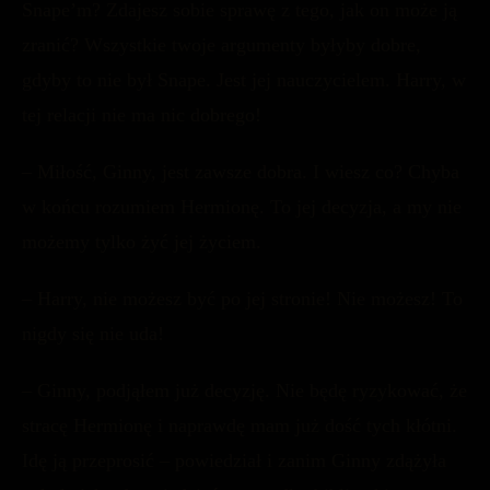
Snape’m? Zdajesz sobie sprawę z tego, jak on może ją
zranić? Wszystkie twoje argumenty byłyby dobre,
gdyby to nie był Snape. Jest jej nauczycielem. Harry, w
tej relacji nie ma nic dobrego!
– Miłość, Ginny, jest zawsze dobra. I wiesz co? Chyba
w końcu rozumiem Hermionę. To jej decyzja, a my nie
możemy tylko żyć jej życiem.
– Harry, nie możesz być po jej stronie! Nie możesz! To
nigdy się nie uda!
– Ginny, podjąłem już decyzję. Nie będę ryzykować, że
stracę Hermionę i naprawdę mam już dość tych kłótni.
Idę ją przeprosić – powiedział i zanim Ginny zdążyła