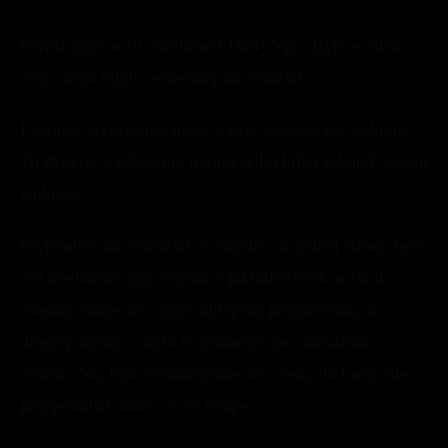
Wyraz jego oczu zszokował Harry’ego. Było w nich
coś, czego nigdy wcześniej nie widział…
Łagodne spojrzenie, może nawet wyrażające tęsknotę.
To dziwne wydarzenie trwało tylko kilka sekund, zanim
zniknęło.
Wybraniec nie wiedział co myśleć. Z jednej strony było
mu niedobrze, gdy myślał o jakimkolwiek uczuciu
między Snape’m a jego najlepszą przyjaciółką, a z
drugiej strony… było to romantyczne. Zakazana
miłość. No, było romantyczne do czasu, do kiedy nie
przypomniał sobie, że to Snape.