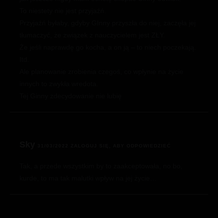
To niestety nie jest przyjaźń.
Przyjaźń byłaby, gdyby GInny przyszła do niej, zaczęła jej
tłumaczyć, że związek z nauczycielem jest ZŁY.
Że jeśli naprawdę go kocha, a on ją – to niech poczekają.
Itd.
Ale planowanie zrobienia czegoś, co wpłynie na życie
innych to zwykła wredota.
Tej Ginny zdecydowanie nie lubię
Sky
31/03/2022
ZALOGUJ SIĘ, ABY ODPOWIEDZIEĆ
Tak, a przede wszystkim by to zaakceptowała, no bo,
kurde, to ma tak malutki wpływ na jej życie…