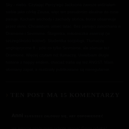
Sky - niebo. Czytając Percy'ego Jacksona zawsze widziałam
siebie jako córkę Zeusa, więc ten pseudonim idealnie do mnie
pasuje. Kocham wschody i zachody słońca, burze obserwuje
przez okno. Chciałabym umieć latać. Bez pamięci zakochana w
Dramione i Sevmione. Ślizgonka, miłośniczka zwierząt (w
szczególności kotów!). Studentka socjologii. Tłumaczę
anglojęzyczne ff - póki co tylko Sevmione, ale planuje też
Dramione. Więcej czytam niż tłumaczę. Uwielbiam długie
historie z happy endem, chociaż trafia się też ANGST. Mam
słomiany zapał, a rozdziały publikowane są nieregularnie.
TEN POST MA 15 KOMENTARZY
Anni
31/03/2022
ZALOGUJ SIĘ, ABY ODPOWIEDZIEĆ
jak jeszcze nigdy mam ochotę skopać Ginny odwłok!