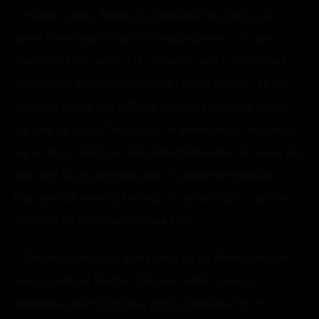
– Wiem, Ginny. Wiem, że zrujnował mi życie, ale
przez te wszystkie lata coś zrozumiałem… Tu nie
chodzi tylko o mnie. Tak, zdradził moich rodziców i
nienawidzę go za to, ale tu nie chodzi o mnie. Tu nie
chodzi o ciebie czy o Rona, tylko o Hermionę i o to,
jak ona się czuje. Nie sądzę, że powinniśmy wchodzić
jej w drogę. Jeśli jest tak zdeterminowana, to nawet nie
uda nam się jej powstrzymać. I przede wszystkim…
Ona jest już dorosłą kobietą. To jej decyzja, a my nie
możemy jej dyktować jak ma żyć.
– Zawsze byłeś tym, który miał racje, Harry, ale tym
razem jesteś w błędzie. Zdajesz sobie sprawę z
kłopotów, jakie by miała, gdyby związała się ze