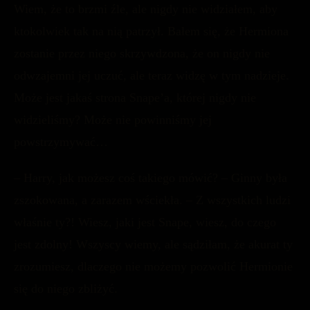
Wiem, że to brzmi źle, ale nigdy nie widziałem, aby
ktokolwiek tak na nią patrzył. Bałem się, że Hermiona
zostanie przez niego skrzywdzona, że on nigdy nie
odwzajemni jej uczuć, ale teraz widzę w tym nadzieje.
Może jest jakaś strona Snape’a, której nigdy nie
widzieliśmy? Może nie powinniśmy jej
powstrzymywać…
– Harry, jak możesz coś takiego mówić? – Ginny była
zszokowana, a zarazem wściekła. – Z wszystkich ludzi
właśnie ty?! Wiesz, jaki jest Snape, wiesz, do czego
jest zdolny! Wszyscy wiemy, ale sądziłam, że akurat ty
zrozumiesz, dlaczego nie możemy pozwolić Hermionie
się do niego zbliżyć.