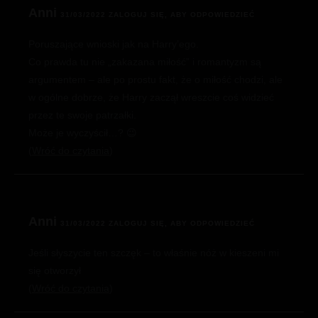
Anni
31/03/2022
ZALOGUJ SIĘ, ABY ODPOWIEDZIEĆ
Poruszające wnioski jak na Harry’ego.
Co prawda tu nie „zakazana miłość” i romantyzm są
argumentem – ale po prostu fakt, że o miłość chodzi, ale
w ogólne dobrze, że Harry zaczął wreszcie coś widzieć
przez te swoje patrzałki.
Może je wyczyścił…? 😉
Wróć do czytania
Anni
31/03/2022
ZALOGUJ SIĘ, ABY ODPOWIEDZIEĆ
Jeśli słyszycie ten szczęk – to właśnie nóż w kieszeni mi
się otworzył
Wróć do czytania