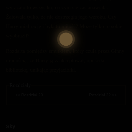
wyrażało to wszystko, o czym się zastanawiała.
Żałowała tylko, że nie dostrzegła jego wzroku. Czy
Harry miał rację i była to miłość? Może tylko to sobie
wyobraził?
Rozdarta pomiędzy smutkiem, który czuła przez Ginny
i radością, że Harry ją zaakceptował, opuściła
bibliotekę, unikając przyjaciółki.
Rozdziały
<< Rozdział 20
Rozdział 22 >>
Sky