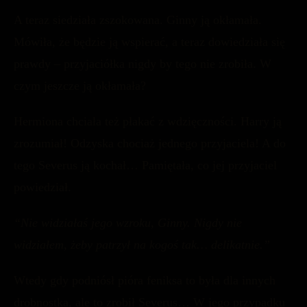
A teraz siedziała zszokowana. Ginny ją okłamała.
Mówiła, że będzie ją wspierać, a teraz dowiedziała się
prawdy – przyjaciółka nigdy by tego nie zrobiła. W
czym jeszcze ją okłamała?
Hermiona chciała też płakać z wdzięczności. Harry ją
zrozumiał! Odzyska chociaż jednego przyjaciela! A do
tego Severus ją kochał… Pamiętała, co jej przyjaciel
powiedział.
“Nie widziałaś jego wzroku, Ginny. Nigdy nie
widziałem, żeby patrzył na kogoś tak… delikatnie.”
Wtedy gdy podniósł pióra feniksa to była dla innych
drobnostka, ale to zrobił Severus… W jego przypadku