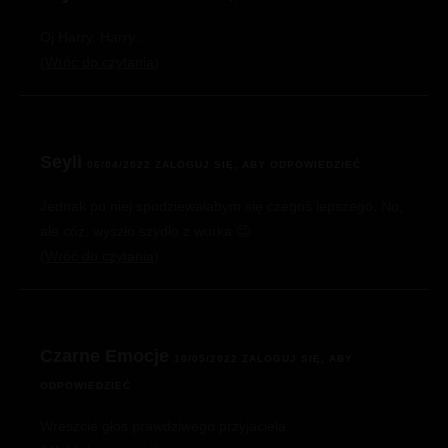
Oj Harry, Harry…
Wróć do czytania
Seyli
06/04/2022
ZALOGUJ SIĘ, ABY ODPOWIEDZIEĆ
Jednak po niej spodziewałabym się czegoś lepszego. No,
ale cóż, wyszło szydło z worka 😉
Wróć do czytania
Czarne Emocje
10/05/2022
ZALOGUJ SIĘ, ABY
ODPOWIEDZIEĆ
Wreszcie głos prawdziwego przyjaciela