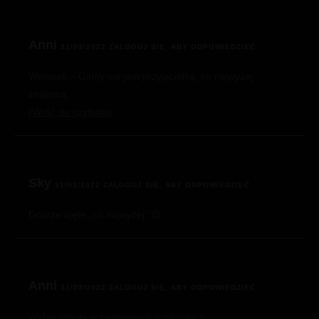
Anni
31/03/2022
ZALOGUJ SIĘ, ABY ODPOWIEDZIEĆ
Wniosek – Ginny nie jest przyjaciółką, co najwyżej
znajomą.
Wróć do czytania
Sky
31/03/2022
ZALOGUJ SIĘ, ABY ODPOWIEDZIEĆ
Dobrze ujęte „co najwyżej” 😉
Anni
31/03/2022
ZALOGUJ SIĘ, ABY ODPOWIEDZIEĆ
Widzę fabułę w następnych rozdziałach.