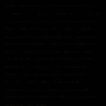
Szybko opuścił wzrok, gdy Snape zaczął przechadzać
się między uczniami, aby sprawdzić ich postęp. Czarne
szaty prędko go minęły, gdy ich właściciel szydził z
jego marnej mikstury, więc Potter znów zaczął się mu
przyglądać – Snape dotarł do Hermiony i zatrzymał się.
Dziewczyna spoglądała w dół wyraźnie zdenerwowana,
do tego stopnia, że upuściła pióra feniksa. Szybko
schyliła się, aby je podnieść, ale Snape ją uprzedził –
już stał z wyciągniętą ręką. Hermiona uśmiechnęła się
delikatnie, przyjmując od niego pióra, a Mistrz
Eliksirów jak gdyby nigdy nic odwrócił się, nie
wypowiadając żadnego słowa, po czym odszedł.
Dopiero po kilku krokach odwrócił się, znów kierując
na nią swoje spojrzenie.