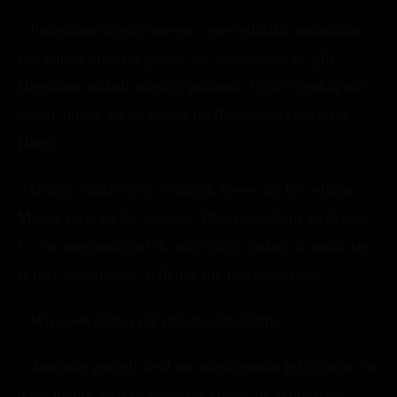
– Poszukam czegoś innego – powiedziała, podnosząc
się. Ginny kiwnęła głową, nie odpowiadając, gdy
Hermiona znikała między półkami. Cisza i spokój nie
trwały długo, bo po chwili do Rudowłosej dołączył
Harry.
– Ginny, miałaś rację – zaczął, nawet się nie witając. –
Miałaś rację co do Snape’a. Obserwowałem go dzisiaj
i… on naprawdę coś do niej czuje. Sądzę, że może się
w niej zakochiwać, o ile już nie jest zakochany.
– Więc jest gorzej niż przypuszczaliśmy.
– Znacznie gorzej! Jeśli on odwzajemnia jej uczucie, to
teraz mamy jeszcze mniejszą szansę na skończenie