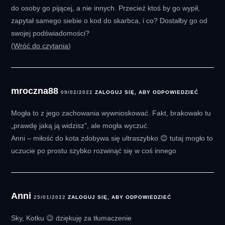
do osoby go pijącej, a nie innych. Przecież ktoś by go wypił,
zapytał samego siebie o kod do skarbca, i co? Dostałby go od
swojej podświadomości?
Wróć do czytania
mroczna88
09/02/2022
ZALOGUJ SIĘ, ABY ODPOWIEDZIEĆ
Mogła to z jego zachowania wywnioskować. Fakt, brakowało tu
„prawdę jaką ją widzisz”, ale mogła wyczuć.
Anni – miłość do kota zdobywa się ultraszybko 😊 tutaj mogło to
uczucie po prostu szybko rozwinąć się w coś innego
Anni
25/01/2022
ZALOGUJ SIĘ, ABY ODPOWIEDZIEĆ
Sky, Kotku 😉 dziękuję za tłumaczenie