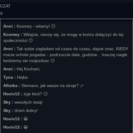
CZAT
X
Anni :
Kosmey - witamy! 🙂
Kosmey :
Witajcie, cieszę się, że mogę w końcu dołączyć do tej
społeczności 🙂
Anni :
Tak sobie zagladam od czasu do czasu, dajcie znac, KIEDY
macie ochote pogadac - podrzuccie date, godzine... Inaczej ciagle
bedziemy sie rozjezdzac 🙂
Anni :
Hej Kochani,
Tyna :
Hejka
Allutka :
Siemano, jak wasze na stroje? ;>
Hociv13 :
żyje ktoś? 🙂
Sky :
wesołych świąt
Sky :
dzień dobry!
Hociv13 :
😀
Hociv13 :
😀