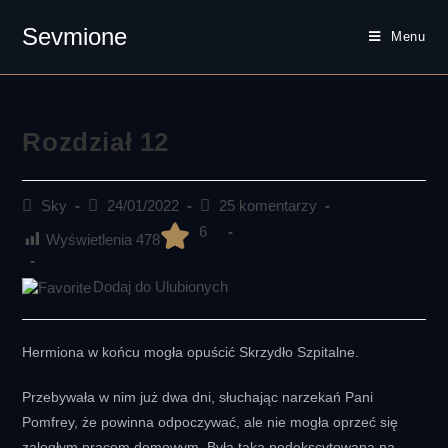
Sevmione
Menu
Skip
to
content
Rozdział 12
Post
Post
Post
Sky
24/01/2022
25 komentarzy
author:
published:
comments:
6
Wyświetlenia
478
Dodaj do Ulubionych
Hermiona w końcu mogła opuścić Skrzydło Szpitalne.
Przebywała w nim już dwa dni, słuchając narzekań Pani
Pomfrey, że powinna odpoczywać, ale nie mogła oprzeć się
zaległym pracom domowym. Była taka podekscytowana na