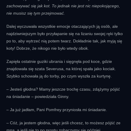
zachowywać się jak kot. To jednak nie jest nic niepokojącego,
nie musisz się tym przejmować.
Dalej wyczuwała wszystkie emocje otaczających ją osób, ale
najdziwniejszym było przyłapanie się na lizaniu swojej ręki tylko
po to, aby wytrzeć nią potem twarz. Dokładnie tak, jak myją się
koty! Dobrze, że nikogo nie było wtedy obok.
Zapięła ostatnie guziki ubrania i sięgnęła pod koce, gdzie
znajdowała się szata Severusa, na której spała jako kociak.
Szybko schowała ją do torby, po czym wyszła za kurtynę.
– Jesteś głodna? Mamy jeszcze trochę czasu, zdążymy pójść
na śniadanie – powiedziała Ginny.
– Ja już jadłam, Pani Pomfrey przyniosła mi śniadanie.
– Cóż, ja jestem głodna, więc jeśli chcesz, to możesz pójść ze
mną, a jeśli nie to po prostu zobaczymy się później.