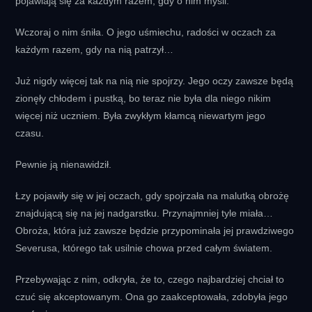
pojawiają się za każdym razem, gdy o nim myśli.
Wczoraj o nim śniła. O jego uśmiechu, radości w oczach za
każdym razem, gdy na nią patrzył…
Już nigdy więcej tak na nią nie spojrzy. Jego oczy zawsze będą
zionęły chłodem i pustką, bo teraz nie była dla niego nikim
więcej niż uczniem. Była zwykłym kłamcą niewartym jego
czasu.
Pewnie ją nienawidził.
Łzy pojawiły się w jej oczach, gdy spojrzała na malutką obrożę
znajdującą się na jej nadgarstku. Przynajmniej tyle miała…
Obroża, która już zawsze będzie przypominała jej prawdziwego
Severusa, którego tak usilnie chowa przed całym światem.
Przebywając z nim, odkryła, że to, czego najbardziej chciał to
czuć się akceptowanym. Ona go zaakceptowała, zdobyła jego