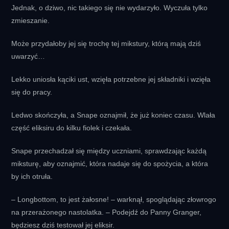
Jednak, o dziwo, nic takiego się nie wydarzyło. Wyczuła tylko
zmieszanie.
Może przydałoby jej się trochę tej mikstury, którą mają dziś
uwarzyć…
Lekko uniosła kąciki ust, wzięła potrzebne jej składniki i wzięła
się do pracy.
Ledwo skończyła, a Snape oznajmił, że już koniec czasu. Wlała
część eliksiru do kilku fiolek i czekała.
Snape przechadzał się między uczniami, sprawdzając każdą
miksturę, aby oznajmić, która nadaje się do spożycia, a która
by ich otruła.
– Longbottom, to jest żałosne! – warknął, spoglądając złowrogo
na przerażonego nastolatka. – Podejdź do Panny Granger,
będziesz dziś testował jej eliksir.