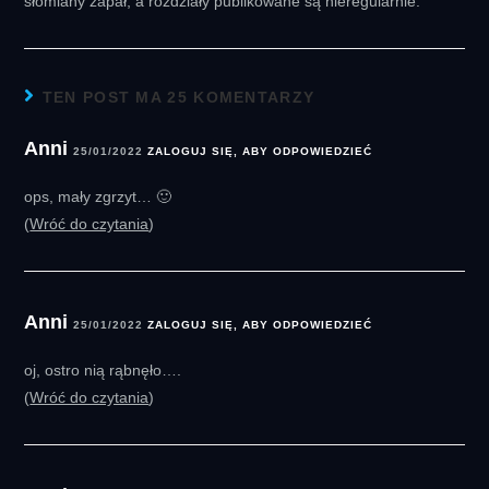
słomiany zapał, a rozdziały publikowane są nieregularnie.
TEN POST MA 25 KOMENTARZY
Anni
25/01/2022
ZALOGUJ SIĘ, ABY ODPOWIEDZIEĆ
ops, mały zgrzyt… 🙂
Wróć do czytania
Anni
25/01/2022
ZALOGUJ SIĘ, ABY ODPOWIEDZIEĆ
oj, ostro nią rąbnęło….
Wróć do czytania