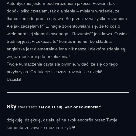
Autentycznie jestem pod wrażeniem jakości. Powiem tak –
dopóki tylko czytałam, tak dla siebie – miałam wrażenie, że
tłumaczenie to prosta sprawa. Bo przecież wszystko rozumiem.
Ale jak zaczęłam PTL, nagle zorientowałam się, że to coś o
wiele bardziej skomplikowanego. „Rozumieć” jest łatwo. O wiele
trudniej jest „Przekazać to” komuś innemu, bo składnia
angielska jest diametralnie inna niż nasza i niektóre zdania są
wręcz męczarnią do przełożenia!
Twoje tłumaczenie czyta się płynnie, widać, że się do tego
przyłożyłaś. Gratulacje i jeszcze raz wielkie dzięki!
Uściski!
Sky
25/01/2022
ZALOGUJ SIĘ, ABY ODPOWIEDZIEĆ
dziękuję, dziękuję, dziękuję! na skok endorfin przez Twoje
komentarze zawsze można liczyć ❤