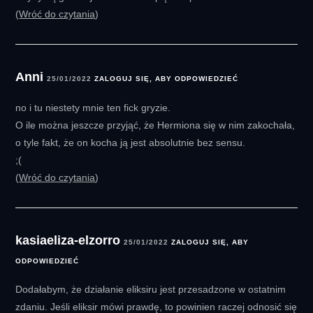
Wróć do czytania
Anni
25/01/2022
ZALOGUJ SIĘ, ABY ODPOWIEDZIEĆ
no i tu niestety mnie ten fick gryzie.
O ile można jeszcze przyjąć, że Hermiona się w nim zakochała,
o tyle fakt, że on kocha ją jest absolutnie bez sensu.
;(
Wróć do czytania
kasiaeliza-elzorro
25/01/2022
ZALOGUJ SIĘ, ABY
ODPOWIEDZIEĆ
Dodałabym, że działanie eliksiru jest przesadzone w ostatnim
zdaniu. Jeśli eliksir mówi prawdę, to powinien raczej odnosić się