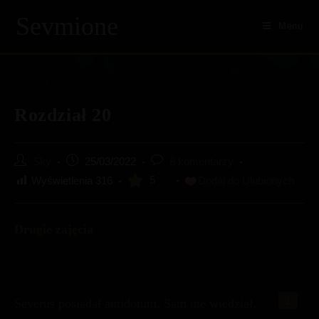
Sevmione
Menu
Skip
to
content
Rozdział 20
Post
Post
Post
Sky
25/03/2022
8 komentarzy
author:
published:
comments:
5
Wyświetlenia
316
Dodaj do Ulubionych
Drugie zajęcia
Severus posiadał antidotum. Sam nie wiedział,