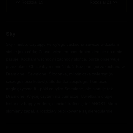
<< Rozdział 19
Rozdział 21 >>
Sky
Sky - niebo. Czytając Percy'ego Jacksona zawsze widziałam
siebie jako córkę Zeusa, więc ten pseudonim idealnie do mnie
pasuje. Kocham wschody i zachody słońca, burze obserwuje
przez okno. Chciałabym umieć latać. Bez pamięci zakochana w
Dramione i Sevmione. Ślizgonka, miłośniczka zwierząt (w
szczególności kotów!). Studentka socjologii. Tłumaczę
anglojęzyczne ff - póki co tylko Sevmione, ale planuje też
Dramione. Więcej czytam niż tłumaczę. Uwielbiam długie
historie z happy endem, chociaż trafia się też ANGST. Mam
słomiany zapał, a rozdziały publikowane są nieregularnie.