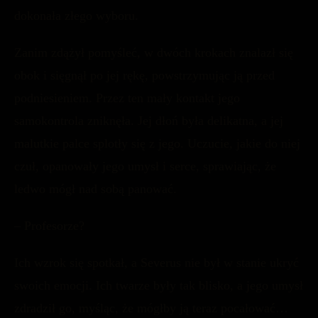
dokonała złego wyboru.
Zanim zdążył pomyśleć, w dwóch krokach znalazł się
obok i sięgnął po jej rękę, powstrzymując ją przed
podniesieniem. Przez ten mały kontakt jego
samokontrola zniknęła. Jej dłoń była delikatna, a jej
malutkie palce splotły się z jego. Uczucie, jakie do niej
czuł, opanowały jego umysł i serce, sprawiając, że
ledwo mógł nad sobą panować.
– Profesorze?
Ich wzrok się spotkał, a Severus nie był w stanie ukryć
swoich emocji. Ich twarze były tak blisko, a jego umysł
zdradził go, myśląc, że mógłby ją teraz pocałować…