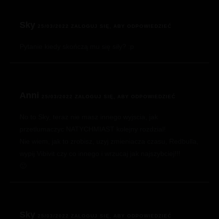
Sky
25/03/2022
ZALOGUJ SIĘ, ABY ODPOWIEDZIEĆ
Pytanie kiedy skończą mu się siły? :p
Anni
25/03/2022
ZALOGUJ SIĘ, ABY ODPOWIEDZIEĆ
No to Sky, teraz nie masz innego wyjscia, jak
przetlumaczyc NATYCHMIAST kolejny rozdzial!
Nie wiem, jak to zrobisz, uzyj zmieniacza czasu, Redbulla,
wypij Vibivit czy co innego i wrzucaj jak najszybciej!!!
🙂
Sky
25/03/2022
ZALOGUJ SIĘ, ABY ODPOWIEDZIEĆ