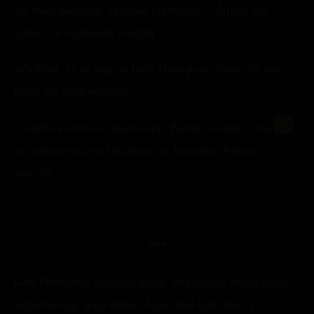
ale miał nadzieję, że tylko przesadza… Nigdy nie
sądził, że naprawdę mógłby…
Wiedział, że te zajęcia były złym pomysłem, ale nie
mógł się teraz wycofać.
Usiadł na krześle, obserwując Pannę Granger i starając
się zapanować nad ściskiem w brzuchu.
Jebane
motylki.
***
Gdy Hermiona opuściła klasę, pogłaskała swoją dłoń,
wspominając jego dotyk. Jego dłoń była duża i