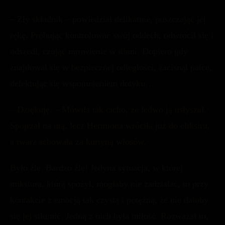
– Zły składnik – powiedział delikatnie, puszczając jej
rękę. Próbując kontrolować swój oddech, odwrócił się i
odszedł, czując mrowienie w dłoni. Dopiero gdy
znajdował się w bezpiecznej odległości, zacisnął palce,
delektując się wspomnieniem dotyku…
– Dziękuję. – Mówiła tak cicho, że ledwo ją usłyszał.
Spojrzał na nią, lecz Hermiona wróciła już do eliksiru,
a twarz schowała za kurtyną włosów.
Było źle. Bardzo źle! Jedyna sytuacja, w której
mikstura, którą spożył, mogłaby nie zadziałać, to przy
kontakcie z emocją tak czystą i potężną, że nie dałoby
się jej stłumić. Jedną z nich była miłość. Rozważał to,