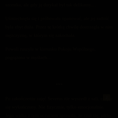
szorstka, ale gdy ją dotykał był tak delikatny…
Uśmiechnęła się i próbowała opanować, ale jej radość
była zbyt duża. Przez tę krótką chwilę dostrzegła w nim
mężczyznę, w którym się zakochała.
Powoli ruszyła w kierunku Pokoju Wspólnego,
pogrążona w myślach…
***
Po zakończeniu zajęć Severus nie wyszedł z sali, czując
się wykończony. Nie fizycznie, tylko emocjonalnie.
Jego walka z tym uczuciem sprawiła, że czuł się, jakby