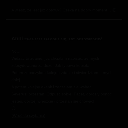
A wiesz, że jest już gotowy? Czeka na dobry moment… 😉
Anni
25/03/2022
ZALOGUJ SIĘ, ABY ODPOWIEDZIEĆ
No…
Widzac to zdanie, juz chcialam napisac, ze mysli
zdecydowanie za duzo. Jak typowa kobieta.
Potem zobaczylam kolejne zdanie i stwierdzilam – mysl
dalej.
A potem kolejny akapit i zaczelam sie wahac…
Severus; przestan. Odpusc sobie. Facet, dorosly ponoc
jestes, dojrzej wreszcie i przestan sie chowac!
🙂
Wróć do czytania