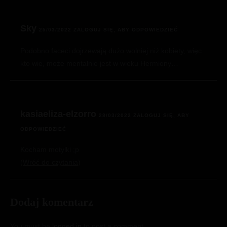
Sky
25/03/2022
ZALOGUJ SIĘ, ABY ODPOWIEDZIEĆ
Podobno faceci dojrzewają dużo wolniej niż kobiety, więc
kto wie, może mentalnie jest w wieku Hermiony…
kasiaeliza-elzorro
28/03/2022
ZALOGUJ SIĘ, ABY
ODPOWIEDZIEĆ
Kocham motylki ;p
Wróć do czytania
Dodaj komentarz
You must be
logged in
to post a comment.