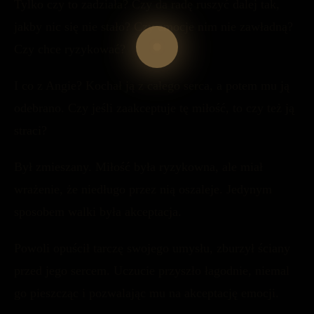
Tylko czy to zadziała? Czy da radę ruszyć dalej tak,
jakby nic się nie stało? Czy emocje nim nie zawładną?
Czy chce ryzykować?
I co z Angie? Kochał ją z całego serca, a potem mu ją
odebrano. Czy jeśli zaakceptuje tę miłość, to czy też ją
straci?
Był zmieszany. Miłość była ryzykowna, ale miał
wrażenie, że niedługo przez nią oszaleje. Jedynym
sposobem walki była akceptacja.
Powoli opuścił tarczę swojego umysłu, zburzył ściany
przed jego sercem. Uczucie przyszło łagodnie, niemal
go pieszcząc i pozwalając mu na akceptację emocji.