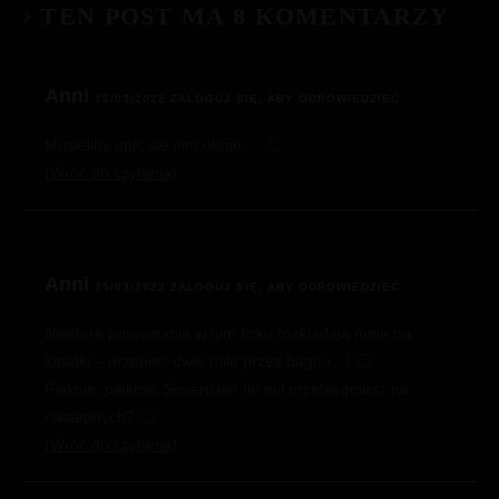
TEN POST MA 8 KOMENTARZY
Anni
25/03/2022
ZALOGUJ SIĘ, ABY ODPOWIEDZIEĆ
Musieliby upic sie nim oboje…. 🙂
Wróć do czytania
Anni
25/03/2022
ZALOGUJ SIĘ, ABY ODPOWIEDZIEĆ
Niektore porownania w tym ficku rozkladaja mnie na
lopatki – przebiec dwie mile przez bagno…! 🙂
Pieknie, pieknie, Severusie! Ile mil przebiegniesz na
nastepnych? 🙂
Wróć do czytania