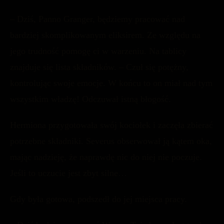
– Dziś, Panno Granger, będziemy pracować nad
bardziej skomplikowanym eliksirem. Ze względu na
jego trudność pomogę ci w warzeniu. Na tablicy
znajduje się lista składników. – Czuł się potężny,
kontrolując swoje emocje. W końcu to on miał nad tym
wszystkim władzę! Odczuwał istną błogość.
Hermiona przygotowała swój kociołek i zaczęła zbierać
potrzebne składniki. Severus obserwował ją kątem oka,
mając nadzieję, że naprawdę nic do niej nie poczuje.
Jeśli to uczucie jest zbyt silne…
Gdy była gotowa, podszedł do jej miejsca pracy.