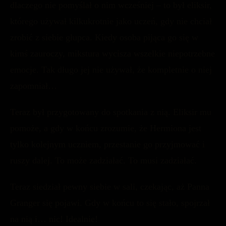
dlaczego nie pomyślał o nim wcześniej – to był eliksir,
którego używał kilkukrotnie jako uczeń, gdy nie chciał
zrobić z siebie głupca. Kiedy osoba pijąca go się w
kimś zauroczy, mikstura wycisza wszelkie niepotrzebne
emocje. Tak długo jej nie używał, że kompletnie o niej
zapomniał…
Teraz był przygotowany do spotkania z nią. Eliksir mu
pomoże, a gdy w końcu zrozumie, że Hermiona jest
tylko kolejnym uczniem, przestanie go przyjmować i
ruszy dalej. To może zadziałać. To musi zadziałać.
Teraz siedział pewny siebie w sali, czekając, aż Panna
Granger się pojawi. Gdy w końcu to się stało, spojrzał
na nią i… nic! Idealnie!