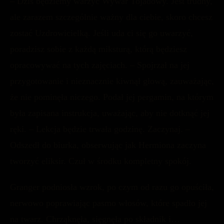
– Dziś będziemy warzyć Wywar Tojadowy. Jest trudny,
ale zarazem szczególnie ważny dla ciebie, skoro chcesz
zostać Uzdrowicielką. Jeśli uda ci się go uwarzyć,
poradzisz sobie z każdą miksturą, którą będziesz
opracowywać na tych zajęciach. – Spojrzał na jej
przygotowanie i nieznacznie kiwnął głową, zauważając,
że nie pominęła niczego. Podał jej pergamin, na którym
była zapisana instrukcja, uważając, aby nie dotknąć jej
ręki. – Lekcja będzie trwała godzinę. Zaczynaj. –
Odszedł do biurka, obserwując jak Hermiona zaczyna
tworzyć eliksir. Czuł w środku kompletny spokój.
Granger podniosła wzrok, po czym od razu go opuściła,
nerwowo poprawiając pasmo włosów, które spadło jej
na twarz. Chrząknęła, sięgnęła po składnik i…