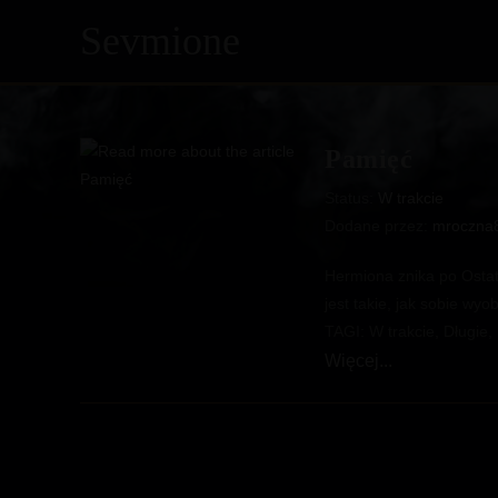
Sevmione
Skip
to
content
Pamięć
Status:
W trakcie
Dodane przez:
mroczna
Hermiona znika po Ostatn
jest takie, jak sobie w
TAGI: W trakcie, Długie,
Pamięć
Więcej...