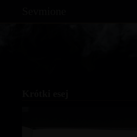
Sevmione
Skip
to
content
Krótki esej