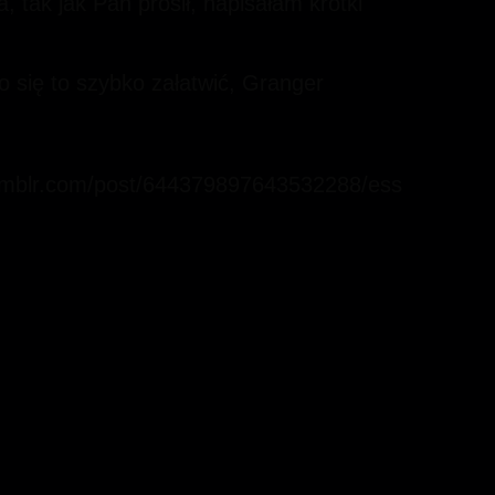
 tak jak Pan prosił, napisałam krótki
o się to szybko załatwić, Granger
.tumblr.com/post/644379897643532288/ess