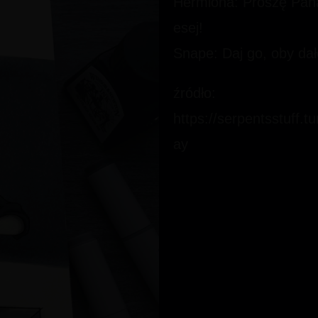
Hermiona: Proszę Pana,
esej!
Snape: Daj go, oby dał
źródło:
https://serpentsstuff
ay