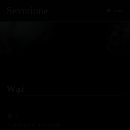
Sevmione
Menu
Skip
to
content
Wąż
0
Dodane przez:
mroczna88