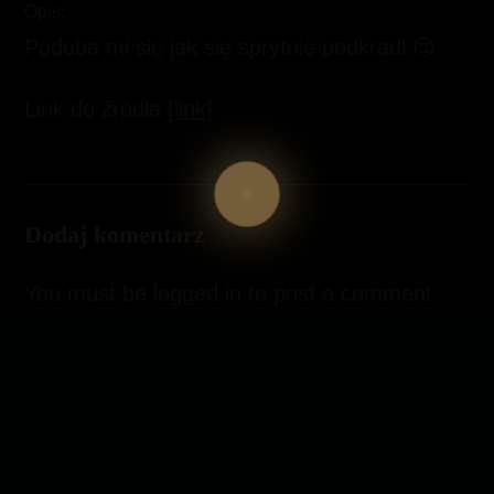
Opis:
Podoba mi się jak się sprytnie podkradł 😉
Link do źródła
[link]
Dodaj komentarz
You must be
logged in
to post a comment.