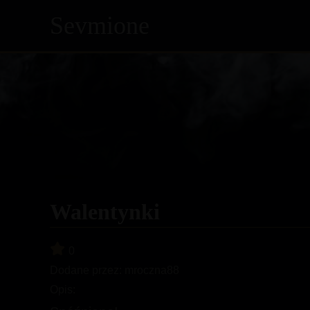
Sevmione
Skip
to
content
Walentynki
0
Dodane przez:
mroczna88
Opis: