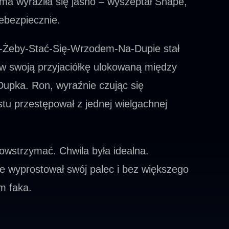
ma wyraziła się jasno – wyszeptał Snape,
iebezpiecznie.
ł-Żeby-Stać-Się-Wrzodem-Na-Dupie stał
po w swoją przyjaciółkę ulokowaną między
Dupka. Ron, wyraźnie czując się
tu przestępował z jednej wielgachnej
owstrzymać. Chwila była idealna.
ie wyprostował swój palec i bez większego
m faka.