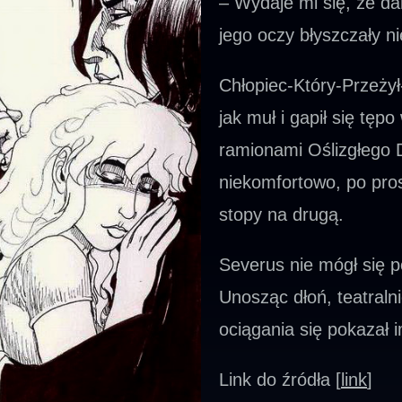
– Wydaje mi się, że da
jego oczy błyszczały n
Chłopiec-Który-Przeży
jak muł i gapił się tę
ramionami Oślizgłego 
niekomfortowo, po pros
stopy na drugą.
Severus nie mógł się p
Unosząc dłoń, teatraln
ociągania się pokazał i
Link do źródła [
link
]