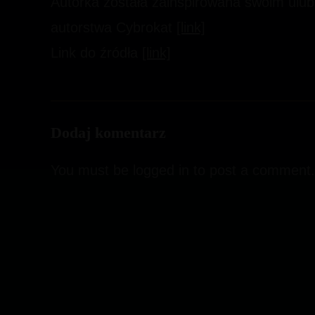
Autorka została zainspirowana swoim ulub
autorstwa Cybrokat
[link]
Link do źródła
[link]
Dodaj komentarz
You must be
logged in
to post a comment.