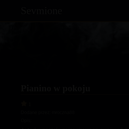
Sevmione
Skip
to
content
Pianino w pokoju
1
Dodane przez:
mroczna88
Opis: