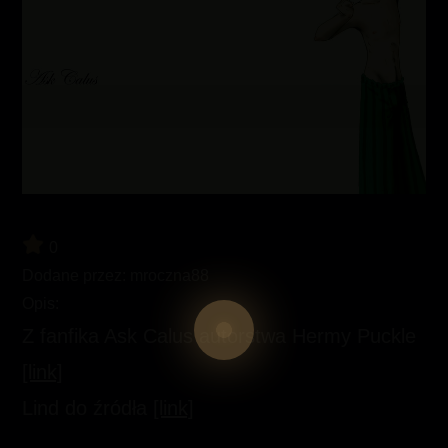
0
Dodane przez:
mroczna88
Opis:
Z fanfika Ask Calus autorstwa Hermy Puckle
[link]
Lind do źródła
[link]