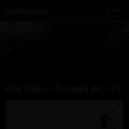
Sevmione
Menu
Skip
to
content
Ask Calus – Poranek po – SS