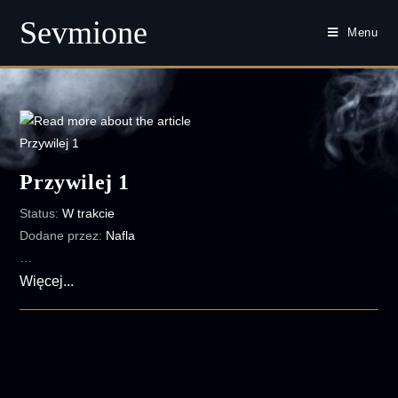
Sevmione
Menu
Skip
to
content
Przywilej 1
Status:
W trakcie
Dodane przez:
Nafla
…
Przywilej
Więcej...
1